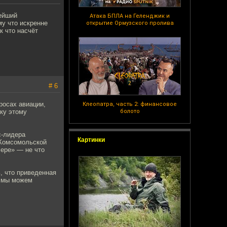
бейший
Атака БПЛА на Геленджик и
му что искренне
открытие Ормузского пролива
к что насчёт
# 6
росах авиации,
Клеопатра, часть 2: финансовое
нку этому
болото
с-лидера
Картинки
«Комсомольской
чере» — не что
, что приведенная
ю мы можем