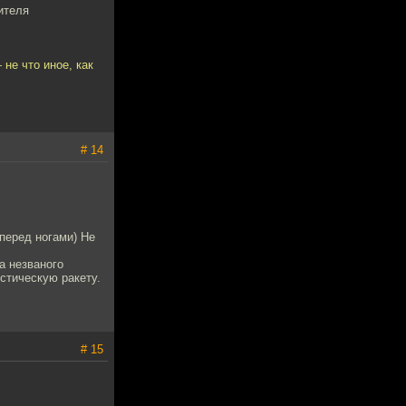
ителя
не что иное, как
# 14
перед ногами) Не
а незваного
стическую ракету.
# 15