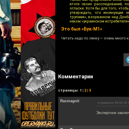
итоги своих расследований, п
огласке. Хотя бы для того, чтоб
утверждать, что инсинуации э
трупами», взорванном над Донб
неком «украинском истребителе»,
Это был «Бук-М1»
Читать надо по линку — очень много к
Комментарии
cтраницы: 1 |
2
|
3
Razmagnit
отправлено 06.05.15 
Экспертное заключ