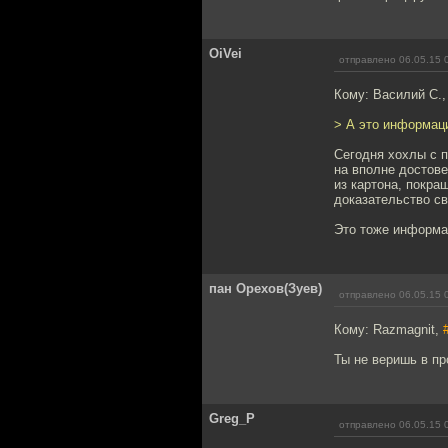
OiVei
отправлено 06.05.15 
Кому: Василий С.
> А это информац
Сегодня хохлы с п
на вполне достов
из картона, покра
доказательство св
Это тоже информ
пан Орехов(Зуев)
отправлено 06.05.15 
Кому: Razmagnit,
Ты не веришь в пр
Greg_P
отправлено 06.05.15 