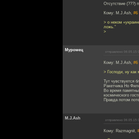
Отсутствие (???) 
Кому: M.J.Ash,
#6
> о неком «украин
ложь.”
>
Муромец
отправлено 06.05.15 
Кому: M.J.Ash,
#6
> Господи, ну как
Тут чувствуется б
Ракетчика Но Фил
Во время памятны
космического гост
Правда потом пот
M.J.Ash
отправлено 06.05.15 
Кому: Razmagnit,