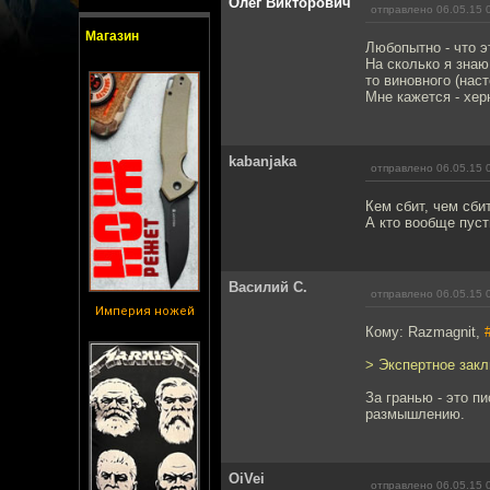
Олег Викторович
отправлено 06.05.15 
Магазин
Любопытно - что э
На сколько я знаю
то виновного (нас
Мне кажется - хер
kabanjaka
отправлено 06.05.15 
Кем сбит, чем сбит
А кто вообще пуст
Василий С.
отправлено 06.05.15 
Империя ножей
Кому: Razmagnit,
> Экспертное закл
За гранью - это п
размышлению.
OiVei
отправлено 06.05.15 