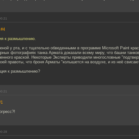
00:21
,
#4
ия к размышлению.
еной у рта, и с тщательно обведенными в программе Microsoft Paint кр
ерных фотографиях танка Армата доказали всему миру, что башни танко
шенного краской. Некоторые Эксперты приводили многословные "подтвер
оей правоты, что броня Арматы "колышется на воздухе, и из неё свисают
ация к размышлению?
00:21
#1
огресс?!
00:28