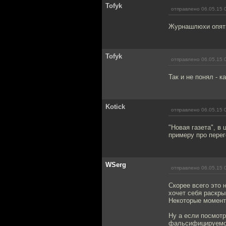
Tofyk
отправлено 06.05.15 
Журнашлюхи опять
Tofyk
отправлено 06.05.15 
Так и не понял - 
Kotick
отправлено 06.05.15 
"Новая газета", в
примеру про перег
WSerg
отправлено 06.05.15 
Скорее всего это 
хочет себя раскры
Некоторые момент
Ну а если посмотр
фальсифицируемой,