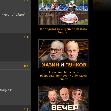
# 2
и что-то "уйдет"
О предстоящем Турнире Святого
Георгия
# 3
# 4
Признание Меркель и
возвращение России в большой
спорт
рмация к
# 5