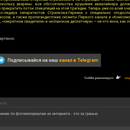
оскольку уверены: все обстоятельства крушения авиалайнера дол
ы прекратить поток спекуляций на этой трагедии. Теперь уже со всей 
кс-лидера сепаратистов Стрелкова-Гиркина о специально «подосл
ассом, а также пропагандистские сюжеты Первого канала и «Комсом
 «секретном свидетеле» и «испанском диспетчере» — не что иное, как л
артинок.
Подписывайся на наш
канал в Telegram
Goblin рекомендует
соз
00:00
ение по фотоматериалам из интернета - это за гранью.