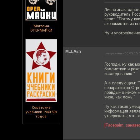
Лично знаю одного
руководитель Росс
верит. "Потому ка
экономистов из но
Магазин
ОПЕРМАЙКИ
Ну и употребление
M.J.Ash
отправлено 06.05.15 
Господи, ну как м
баллистики и раке
исследованию.”
А в следующем: “
сепаратистов Стр
правды» о неком «
иное, как ложь.”
Ну как такое умещ
Советские
информация являе
учебники 1940-50х
утверждать, что в
годов
[Facepalm, занавес