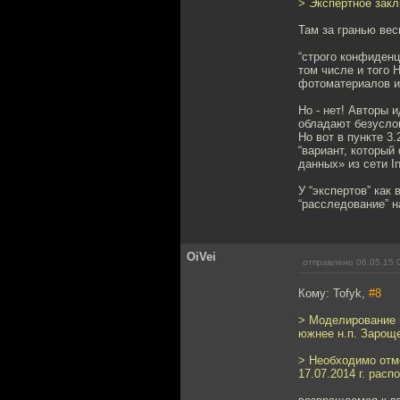
> Экспертное закл
Там за гранью вес
“строго конфиденц
том числе и того 
фотоматериалов из
Но - нет! Авторы и
обладают безусло
Но вот в пункте 3
“вариант, которы
данных» из сети In
У “экспертов” как
“расследование” н
OiVei
отправлено 06.05.15 
Кому: Tofyk,
#8
> Моделирование п
южнее н.п. Зарощ
> Необходимо отм
17.07.2014 г. рас