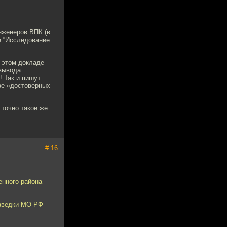
нженеров ВПК (в
же “Исследование
в этом докладе
вывода.
! Так и пишут:
ве «достоверных
 точно такое же
# 16
ченного района —
азведки МО РФ