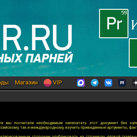
оды
Магазин
VIP
ти мы посчитали необходимым напечатать этот документ без ку
ссийскому, так и международному, изучить приведенные аргументы, фа
нтересованным сторонам опубликовать на страницах «Новой газеты