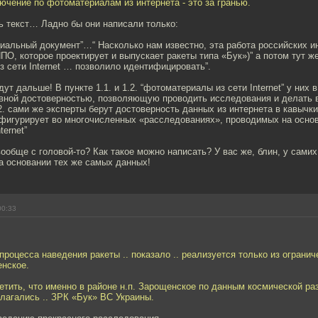
ючение по фотоматериалам из интернета - это за гранью.
ь текст… Ладно бы они написали только:
иальный документ”…“ Насколько нам известно, эта работа российских и
НПО, которое проектирует и выпускает ракеты типа «Бук»)” а потом тут 
 сети Internet … позволило идентифицировать”.
дут дальше! В пункте 1.1. и 1.2. “фотоматериалы из сети Internet” у них 
вной достоверностью, позволяющую проводить исследования и делать 
.2. сами же эксперты берут достоверность данных из интернета в кавычки
й фигурирует во многочисленных «расследованиях», проводимых на осно
ternet”
 вообще с головой-то? Как такое можно написать? У вас же, блин, у самих
а основании тех же самых данных!
00:33
роцесса наведения ракеты .. показало .. реализуется только из ограни
енское.
етить, что именно в районе н.п. Зарощенское по данным космической р
полагались .. ЗРК «Бук» ВС Украины.