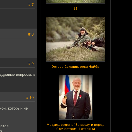
# 7
65
# 8
# 9
Остров Сахалин, река Найба
 здравые вопросы, к
# 10
мой, который не
Медаль ордена "За заслуги перед
яется
Отечеством" II степени
е.