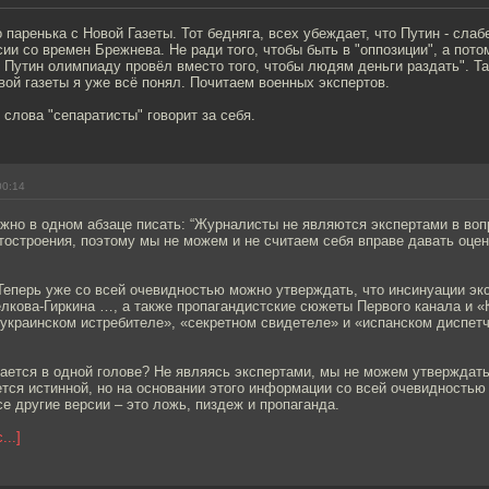
 паренька с Новой Газеты. Тот бедняга, всех убеждает, что Путин - сла
ии со времен Брежнева. Не ради того, чтобы быть в "оппозиции", а пото
к Путин олимпиаду провёл вместо того, чтобы людям деньги раздать". Та
вой газеты я уже всё понял. Почитаем военных экспертов.
 слова "сепаратисты" говорит за себя.
00:14
ожно в одном абзаце писать: “Журналисты не являются экспертами в воп
тостроения, поэтому мы не можем и не считаем себя вправе давать оце
Теперь уже со всей очевидностью можно утверждать, что инсинуации эк
елкова-Гиркина …, а также пропагандистские сюжеты Первого канала и 
украинском истребителе», «секретном свидетеле» и «испанском диспет
ается в одной голове? Не являясь экспертами, мы не можем утверждать
тся истинной, но на основании этого информации со всей очевидность
се другие версии – это ложь, пиздеж и пропаганда.
...]