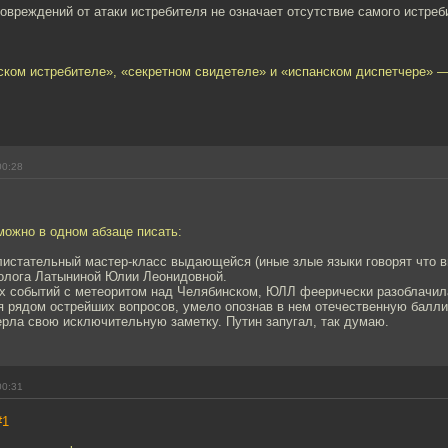
повреждений от атаки истребителя не означает отсутствие самого истреб
ском истребителе», «секретном свидетеле» и «испанском диспетчере» — 
00:28
 можно в одном абзаце писать:
листательный мастер-класс выдающейся (иные злые языки говорят что в
олога Латыниной Юлии Леонидовной.
х событий с метеоритом над Челябинском, ЮЛЛ феерически разоблачил
я рядом острейших вопросов, умело опознав в нем отечественную балли
ерла свою исключительную заметку. Путин запугал, так думаю.
00:31
#1