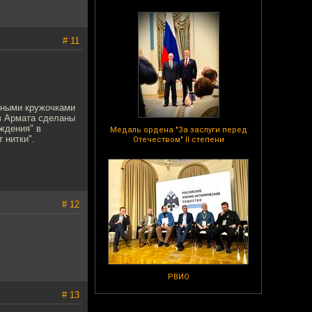
# 11
асными кружочками
в Армата сделаны
ждения" в
Медаль ордена "За заслуги перед
 нитки".
Отечеством" II степени
# 12
РВИО
# 13