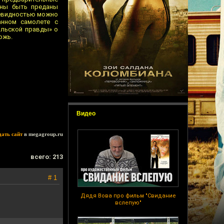
жны быть преданы
очевидностью можно
анном самолете с
ольской правды» о
ожь.
Видео
дать сайт
в megagroup.ru
всего: 213
# 1
Дядя Вова про фильм "Свидание
вслепую"