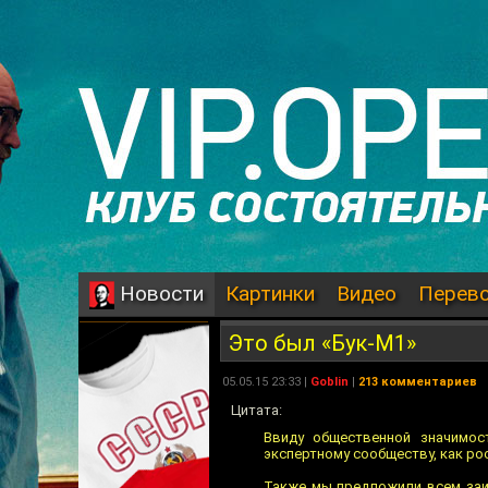
Картинки
Видео
Перев
Новости
Это был «Бук-М1»
05.05.15 23:33 |
Goblin
|
213 комментариев
Цитата:
Ввиду общественной значимос
экспертному сообществу, как ро
Также мы предложили всем заи