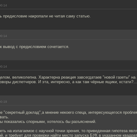
00:14
 предисловие накропали не читая саму статью.
00:14
как вывод с предисловием сочетается.
00:14
 целом, великолепна. Характерна реакция завсегдатаев "новой газеты" на
оворы диспетчеров. И эта, интересно, а как там чёрные ящики, кстати?...
00:19
не "секретный доклад",а мнение некоего спеца, интересующегося пробле
вать.
ы показались спорными, хотелось бы разъяснений.
еть на излагаемое с научной точки зрения, то приведенная гипотеза явл
 и требует для проверки найти место запуска БУК в указанном квадрат