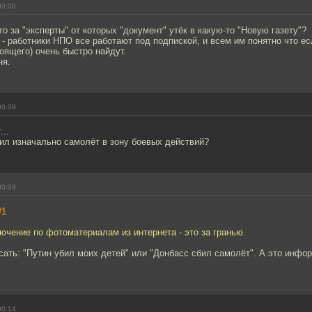
00:06
то за "эксперты" от которых "документ" утёк в какую-то "Новую газету"?
 - работники НПО все работают под подпиской, и всем им понятно что есл
тоящего) очень быстро найдут.
ня.
00:09
...
ил изначально самолёт в зону боевых действий?
00:09
#1
ючение по фотоматериалам из интернета - это за гранью.
исать: "Путин убил моих детей" или "Донбасс сбил самолёт". А это инфо
00:14