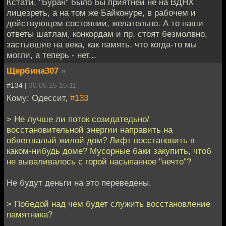
Кстати, "Буран" было бы приятней не на ВДНХ
лицезреть, а на том же Байконуре, в рабочем и
действующем состоянии, желательно. А то наши
ответы шатлам, конкордам и пр. стоят безмолвно,
застывшие на века, как память, что когда-то мы
могли, а теперь - нет...
Щербина307
»
#134 |
30.06.15 15:11
Кому: Одессит,
#133
> Не лучше ли поток созидатедьно/
восстановительной энергии направить на
обветшалый жилой дом? Лифт восстановить в
каком-нибудь доме? Мусорные баки закупить, чтоб
не вываливалось с горой насыпанное "нечто"?
Не будут деньги на это переведены.
> Победой над чем будет служить восстановление
памятника?