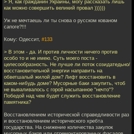
> Я, как гражданин Украины, могу рассказать лишь
как можно совершить великий провал ))))))
Уж не мечтаешь ли ты снова о русском кованом
сапоге?!!!
Кому: Одессит,
#133
> В этом - да. И против личности ничего против
особо то и не имею. Суть моего поста -
целесообразность. Не лучше ли поток созидатедьно/
восстановительной энергии направить на
обветшалый жилой дом? Лифт восстановить в
каком-нибудь доме? Мусорные баки закупить, чтоб
не вываливалось с горой насыпанное "нечто"?
Победой над чем будет служить восстановление
памятника?
Восстановлением исторической справедливости раз
и восстановлением исторического хребта
государства. На снижение количества закупок
мусорных баков или отремонтированных фасадов