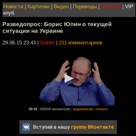
Новости
|
Картинки
|
Видео
|
Переводы
|
Магазин
|
VIP
клуб
Разведопрос: Борис Юлин о текущей
ситуации на Украине
29.06.15 23:43
|
Goblin
|
211 комментариев
39:35
|
259418 просмотров
|
аудиоверсия
|
скачать
Вступай в нашу
группу ВКонтакте