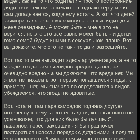
видел, как не то что родители - просто посторонние
дяди-тети сексом занимаются, однако хер у меня
сам догадывается, когда ему встать. А вот что детей
зачморить легко в школе могут - это выглядит для
меня очевидным. А может быть - мне в это не
верится, но это это все равно может быть - и детки
гомо-семей будут иными в сексуальном плане. Вот
вы докажите, что это не так - тогда и разрешайте.
Вот так по мне выглядит здесь аргументация, а не то
что-де это деткам очевидно вредно: да нет, не
очевидно вредно - а вы докажите, что вреда нет. Мы
ж вон не пихаем в рот первые попавшиеся ягоды, к
примеру - нет, мы сначала по определителю видов
убеждаемся, что ягоды не ядовитые.
Вот, кстати, там пара камрадов подняла другую
интересную тему: а вот есть дети, которых никто не
усыновляет, что для них было бы лучше. Я,
наверное, перестраховщик - я бы предпочел
постараться навести порядок с детдомами и поднять
усыновление в обычные семьи - но это все тоже