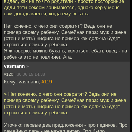
видел, как не то что родители - просто посторонние
дяди-тети сексом занимаются, однако хер у меня
сам догадывается, когда ему встать.
Нет конечно, с чего они совратят? Ведь они не
пример своему ребенку. Семейная пара: муж и жена
(отец и мать) нифига не пример как должна будет
строиться семья у ребенка.
Я ж говорю: можно бухать, колоться, ебать овец - на
ребенка это не повлияет. Ага.
vasmann
»
#120 |
30.06.15 14:38
Кому: vasmann,
#119
> Нет конечно, с чего они совратят? Ведь они не
пример своему ребенку. Семейная пара: муж и жена
(отец и мать) нифига не пример как должна будет
строиться семья у ребенка.
Уточню: первые два предложения - про педиков. Про
семейную пару - не нажал ентер. Это было