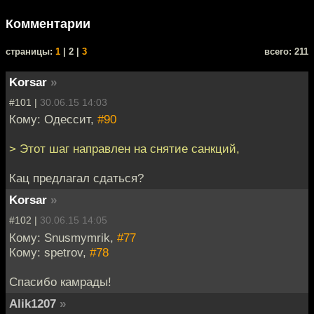
Комментарии
cтраницы:
1
| 2 |
3
всего: 211
Korsar
»
#101 |
30.06.15 14:03
Кому: Одессит,
#90
> Этот шаг направлен на снятие санкций,
Кац предлагал сдаться?
Korsar
»
#102 |
30.06.15 14:05
Кому: Snusmymrik,
#77
Кому: spetrov,
#78
Спасибо камрады!
Alik1207
»