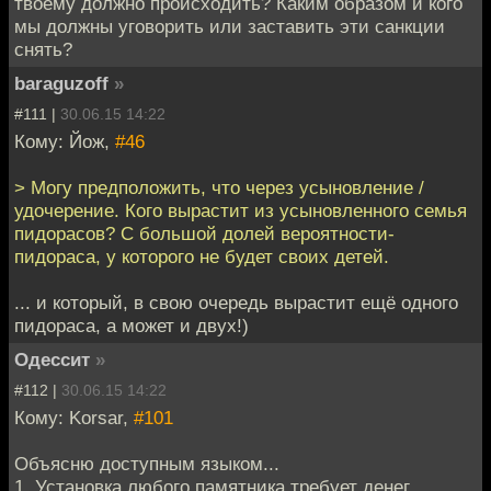
твоему должно происходить? Каким образом и кого
мы должны уговорить или заставить эти санкции
снять?
baraguzoff
»
#111 |
30.06.15 14:22
Кому: Йож,
#46
> Могу предположить, что через усыновление /
удочерение. Кого вырастит из усыновленного семья
пидорасов? С большой долей вероятности-
пидораса, у которого не будет своих детей.
... и который, в свою очередь вырастит ещё одного
пидораса, а может и двух!)
Одессит
»
#112 |
30.06.15 14:22
Кому: Korsar,
#101
Объясню доступным языком...
1. Установка любого памятника требует денег,