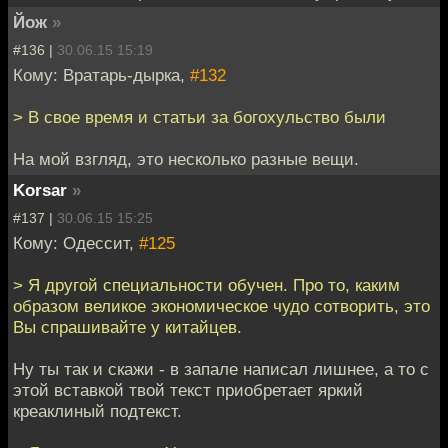
Йож
»
#136 |
30.06.15 15:19
Кому: Вратарь-дырка,
#132
> В свое время и статьи за богохульство были
На мой взгляд, это несколько разные вещи.
Korsar
»
#137 |
30.06.15 15:25
Кому: Одессит,
#125
> Я другой специальности обучен. Про то, каким
образом великое экономическое чудо сотворить, это
Вы спрашивайте у китайцев.
Ну ты так и скажи - в запале написал лишнее, а то с
этой вставкой твой текст приобретает яркий
креаклиный подтекст.