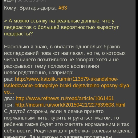
#124 |
30.06.15 14:47
Кому: Вратарь-дырка,
#63
> А можно ссылку на реальные данные, что у
педерастов с большей вероятностью вырастут
педерасты?
Насколько я знаю, в области однополых браков
исследований пока кот наплакал, но те, о которых
читал ничего позитивного не говорят, хотя и не
раскрывают тему полового воспитания
непосредственно, например:
раз:
http://www.katolik.ru/mir/113579-skandalnoe-
issledovanie-odnopolye-braki-dejstvitelno-opasny-dlya-
vo...
два:
http://www.refnews.ru/read/article/1061461
три:
http://inosmi.ru/world/20150421/227639808.html
С другой стороны, если в семье принято
нормальным пить, курить и ругаться матом, то
ребенок также будет это считать нормальним и так
себя вести. Родители для ребенка- ролевая модель,
как-никак. Да и законы о запрете пропаганды