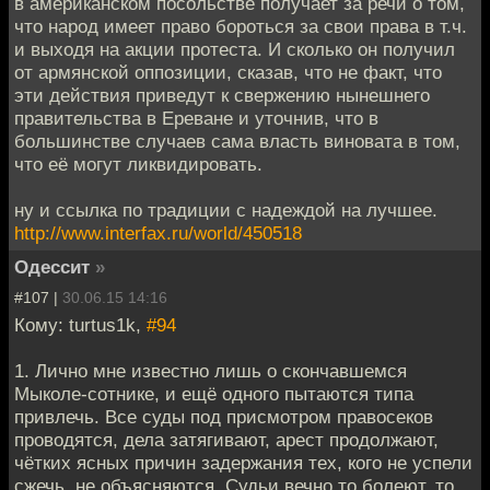
в американском посольстве получает за речи о том,
что народ имеет право бороться за свои права в т.ч.
и выходя на акции протеста. И сколько он получил
от армянской оппозиции, сказав, что не факт, что
эти действия приведут к свержению нынешнего
правительства в Ереване и уточнив, что в
большинстве случаев сама власть виновата в том,
что её могут ликвидировать.
ну и ссылка по традиции с надеждой на лучшее.
http://www.interfax.ru/world/450518
Одессит
»
#107 |
30.06.15 14:16
Кому: turtus1k,
#94
1. Лично мне известно лишь о скончавшемся
Мыколе-сотнике, и ещё одного пытаются типа
привлечь. Все суды под присмотром правосеков
проводятся, дела затягивают, арест продолжают,
чётких ясных причин задержания тех, кого не успели
сжечь, не объясняются. Судьи вечно то болеют, то