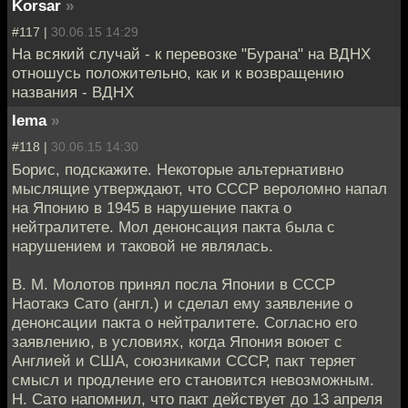
Korsar
»
#117 |
30.06.15 14:29
На всякий случай - к перевозке "Бурана" на ВДНХ
отношусь положительно, как и к возвращению
названия - ВДНХ
lema
»
#118 |
30.06.15 14:30
Борис, подскажите. Некоторые альтернативно
мыслящие утверждают, что СССР вероломно напал
на Японию в 1945 в нарушение пакта о
нейтралитете. Мол денонсация пакта была с
нарушением и таковой не являлась.
В. М. Молотов принял посла Японии в СССР
Наотакэ Сато (англ.) и сделал ему заявление о
денонсации пакта о нейтралитете. Согласно его
заявлению, в условиях, когда Япония воюет с
Англией и США, союзниками СССР, пакт теряет
смысл и продление его становится невозможным.
Н. Сато напомнил, что пакт действует до 13 апреля