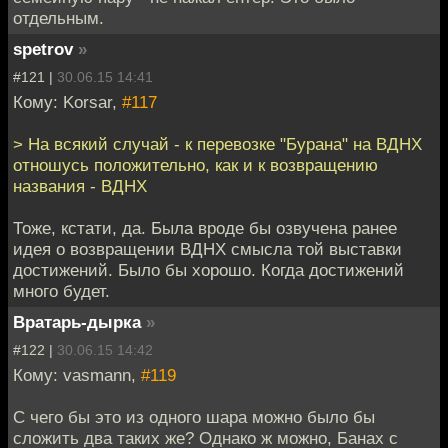
отдельным.
spetrov
»
#121 |
30.06.15 14:41
Кому: Korsar,
#117
> На всякий случай - к перевозке "Бурана" на ВДНХ
отношусь положительно, как и к возвращению
названия - ВДНХ
Тоже, кстати, да. Была вроде бы озвучена ранее
идея о возвращении ВДНХ смысла той выставки
достижений. Было бы хорошо. Когда достижений
много будет.
Вратарь-дырка
»
#122 |
30.06.15 14:42
Кому: vasmann,
#119
С чего бы это из одного шара можно было бы
сложить два таких же? Однако ж можно, Банах с