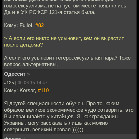
гомосексуализма не на пустом месте появлялись.
Да и в УК РСФСР 121-я статья была.
Кому: Fullof,
#82
> А если его никто не усыновит, кем он вырастит
после детдома?
А если его усыновит гетеросексуальная пара? Тоже
вопрос альтернативы.
Одессит
»
#125 |
30.06.15 14:47
Кому: Korsar,
#110
Я другой специальности обучен. Про то, каким
образом великое экономическое чудо сотворить, это
Вы спрашивайте у китайцев. Я, как гражданин
Украины, могу рассказать лишь как можно
совершить великий провал ))))))
федос
»