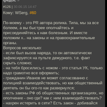
#126 |
30.06.15 14:47
Кому: WSerg,
#60
По-моему - это PR автора ролика. Типа, мы за все
болеем, а вы быстрее ополчайтесь и
присоединяйтесь к нам болезным. И вместе
положим х.. на законы и на правоохранительные
органы.
Вопросов несколько:
- если был вызов наряда, то он автоматически
зафиксируется на пульте дежурного, т.е. факт
скрыть сложно;
- на тебя бросились с ножом - это статья УК, только
надо грамотно все оформить;
- гражданин Иванов не может согласованно с
полицией взаимодействовать, но как общественный
деятель он бы ого-го как развернулся;
- есть законы РФ об общественных организациях, но
ополчение - оно где? как с ним взаимодействовать?
- нахрен истерить в сети? Есть закон - добивайся