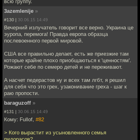
всю группу.
3azemlenije
»
#130 |
30.06.15 14:49
Вечерний излучатель говорит все верно. Украина це
эуропа, перемога! Правда европа образца
послевоенного первой мировой.
США все правильно делает, есть же приезжие там
которые крайне плохо приобщаються к 'ценностям'.
Рожают себе по семеро детей и не переживают.
А насчет педерастов ну и всех там лгбт, я решил
для себя что это грех, узаконивание греха - шаг к
раю пропости.
baraguzoff
»
#131 |
30.06.15 14:49
Кому: Fullof,
#82
> Кого вырастит из усыновленного семья
пидорасов?