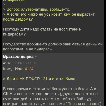
>
> Вопрос альтернативы, вообще-то.
> А если его никто не усыновит, кем он вырастит
после детдома?
Поэтому дитя надо отдать на воспитание
пидарасам?
Государство вообще-то должно заниматься данными
вопросами, а не пидарасы.
Вратарь-дырка
»
#132 |
30.06.15 14:58
Кому: Йож,
#124
> Да и в УК РСФСР 121-я статья была.
В свое время и статьи за богохульство были. А в
США и поныне много где есть (другое дело, что по
сути они действовать не могут, ибо любой суд
выиграет защита двумя словами "Первая поправка").