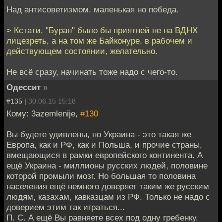
Над антисоветизмом, маленькая но победа.
> Кстати, "Буран" было бы приятней не на ВДНХ
лицезреть, а на том же Байконуре, в рабочем и
действующем состоянии, желательно.
Не всё сразу, начинать тоже надо с чего-то.
Одессит
»
#135 |
30.06.15 15:18
Кому: 3azemlenije,
#130
Вы будете удивлены, но Украина - это такая же
Европа, как и РФ, как и Польша, и прочие страны,
вмещающися в рамки европейского континента. А
ещё Украина - миллионы русских людей, половине
которой промыли мозг. Но большая то половина
населения ещё немного доверяет таким же русским
людям, казахам, кавказцам из РФ. Только не надо с
доверием этим так играться...
П. С. А ещё Вы равняете всех под одну гребенку.