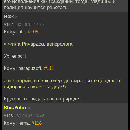
его исполнения как гражданин, тогда, глядищь, и
полиция научится работать.
Йож
»
#127 |
30.06.15 14:47
Кому: htit,
#105
> Фила Ричардса, венеролога
Ух, ёпрст!
Кому: baraguzoff,
#111
> и который, в свою очередь вырастит ещё одного
пидораса, а может и двух!)
Круговорот пидарасов в природе.
Sha-Yulin
»
#128 |
30.06.15 14:48
Кому: lema,
#118