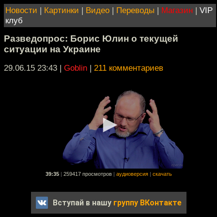
Новости
|
Картинки
|
Видео
|
Переводы
|
Магазин
|
VIP
клуб
Разведопрос: Борис Юлин о текущей
ситуации на Украине
29.06.15 23:43
|
Goblin
|
211 комментариев
39:35
|
259417 просмотров
|
аудиоверсия
|
скачать
Вступай в нашу
группу ВКонтакте