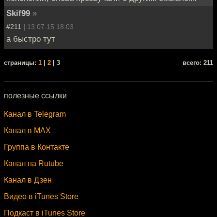
Skif99
»
#211 |
13.07.15 18:03
а быстро тут
cтраницы:
1
|
2
| 3
всего: 211
полезные ссылки
Канал в Telegram
Канал в MAX
Группа в Контакте
Канал на Rutube
Канал в Дзен
Видео в iTunes Store
Подкаст в iTunes Store