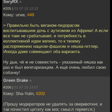
SeryRX
»
#205 |
01.07.15 12:12
Кому: urwe,
#49
> Правильно быть веганом-пидорасом
воспитывавшим дочь с аутизмом из Африки! А если
все таки не срабатывает, и потребность в
коллективной идеи велико, то к твоему
распоряжению нацизм-фашизм и няшка-гитлер.
Иногда даже совмещают оба варианта.
Ну дык, чё ж не совместить - указанный няшка как
раз и был вегетарианцем. А ещё очень любил свою
собачку!
Green Drake
»
#206 |
01.07.15 14:57
Кому: Sha-Yulin,
#202
(Прошу модераторов не удалять за оверквотинг, и
так почистил цитату как мог, смысл теряется.)