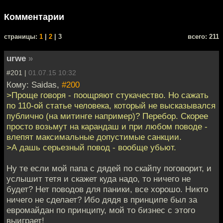
Комментарии
cтраницы:
1
|
2
| 3
всего: 211
urwe
»
#201 |
01.07.15 10:32
Кому: Saidas,
#200
>Проще говоря - поощряют стукачество. Но сажать
по 110-ой статье человека, который не высказывался
публично (на митинге например)? Перебор. Скорее
просто возьмут на карандаш и при любом поводе -
влепят максимальные допустимые санкции.
>А дашь серьезный повод - вообще убьют.
Ну те если мой папа с дядей по скайпу поговорит, и
услышит тетя и скажет куда надо, то ничего не
будет? Нет поводов для паники, все хорошо. Никто
ничего не сделает? Ибо дядя в принципе был за
евромайдан по принципу, мой то бизнес с этого
выиграет!