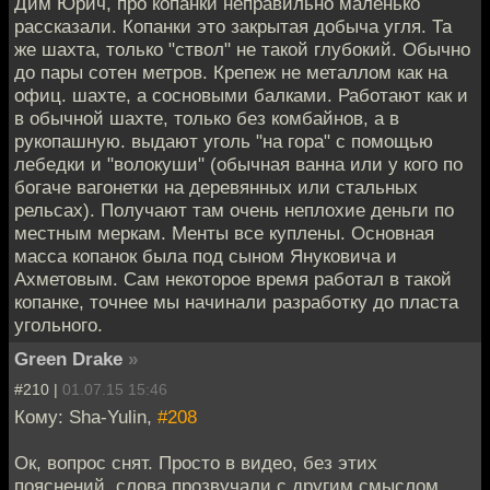
Дим Юрич, про копанки неправильно маленько
рассказали. Копанки это закрытая добыча угля. Та
же шахта, только "ствол" не такой глубокий. Обычно
до пары сотен метров. Крепеж не металлом как на
офиц. шахте, а сосновыми балками. Работают как и
в обычной шахте, только без комбайнов, а в
рукопашную. выдают уголь "на гора" с помощью
лебедки и "волокуши" (обычная ванна или у кого по
богаче вагонетки на деревянных или стальных
рельсах). Получают там очень неплохие деньги по
местным меркам. Менты все куплены. Основная
масса копанок была под сыном Януковича и
Ахметовым. Сам некоторое время работал в такой
копанке, точнее мы начинали разработку до пласта
угольного.
Green Drake
»
#210 |
01.07.15 15:46
Кому: Sha-Yulin,
#208
Ок, вопрос снят. Просто в видео, без этих
пояснений, слова прозвучали с другим смыслом.