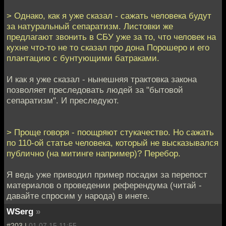
> Однако, как я уже сказал - сажать человека будут
за натуральный сепаратизм. Листовки же
предлагают звонить в СБУ уже за то, что человек на
кухне что-то не то сказал про дона Порошеро и его
плантацию с бунтующими батраками.
И как я уже сказал - нынешняя трактовка закона
позволяет преследовать людей за "бытовой
сепаратизм". И преследуют.
> Проще говоря - поощряют стукачество. Но сажать
по 110-ой статье человека, который не высказывался
публично (на митинге например)? Перебор.
Я ведь уже приводил пример посадки за перепост
материалов о проведении референдума (читай -
давайте спросим у народа) в инете.
WSerg
»
#203 |
01.07.15 11:55