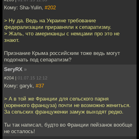
Кому: Sha-Yulin,
#202
> Ну да. Ведь на Украине требование
федерализации приравняли к сепаратизму.
> Жаль, что американцы с немцами про это не
знают.
Признание Крыма российским тоже ведь могут
подогнать под сепаратизм?
SeryRX
»
#204 |
01.07.15 12:12
Кому: garyk,
#37
> А в той же Франции для сельского парня
(коренного француза) почти не возможно жениться.
За сельских француженки замуж выходят редко.
Ты так написал, будто во Франции пейзанок вообще
не осталось!