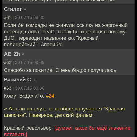
Стилет
»
#61 |
30.07.15 08:30
Если бы комрады не скинули ссылку на жаргонный
перевод слова "heat", то так бы и не понял почему
Д.Ю. переводит название как "Красный
полицейский". Спасибо!
AE_Zh
»
#62 |
30.07.15 09:36
Спасибо за позитив! Очень бодро получилось.
Василий С.
»
#63 |
30.07.15 09:36
Кому: ВоДелаТо,
#24
> А если на слух, то вообще получается "Красная
шапочка". Наверное, детский фильм.
Красный револьвер!
[думает какое бы ещё значение
вставить]