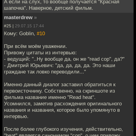
А если на слух, то вообще получается "Красная
шапочка". Наверное, детский фильм.
masterdrew
»
#25 |
29.07.15 17:44
Кому: Goblin,
#10
При всём моём уважении.
Привожу цитаты из интервью:
- ведущий: "..Ну вообще да, он же "read cop", да?"
- Дмитрий Юрьевич: "да, да, да, да. Это наши
граждане так ловко переводили..."
Именно данный диалог заставил обратиться к
первоисточнику. Собственно, на скриншоте из
фильма название именно "Read heat".
Усомнился, заметив расхождения оригинального
названия и названия, которое было упомянуто в
интервью.
После более глубокого изучения, действительно,
"heat" является синонимом "cop", о чем привожу