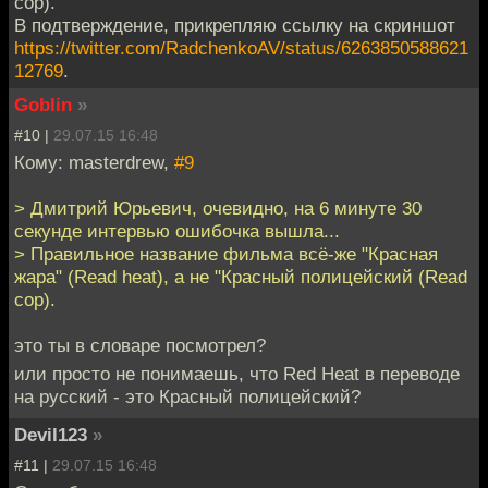
cop).
В подтверждение, прикрепляю ссылку на скриншот
https://twitter.com/RadchenkoAV/status/6263850588621
12769
.
Goblin
»
#10 |
29.07.15 16:48
Кому: masterdrew,
#9
> Дмитрий Юрьевич, очевидно, на 6 минуте 30
секунде интервью ошибочка вышла...
> Правильное название фильма всё-же "Красная
жара" (Read heat), а не "Красный полицейский (Read
cop).
это ты в словаре посмотрел?
или просто не понимаешь, что Red Heat в переводе
на русский - это Красный полицейский?
Devil123
»
#11 |
29.07.15 16:48