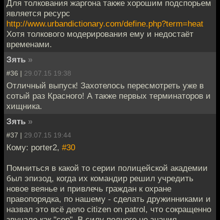
Для толкования жаргона также хорошим подспорьем
является ресурс
http://www.urbandictionary.com/define.php?term=heat
Хотя толкового модерирования ему и недостаёт
временами.
Зять
»
#36 |
29.07.15 19:38
Отличный выпуск! Захотелось пересмотреть уже в
сотый раз Красного! А также первых терминаторов и
хищника.
Зять
»
#37 |
29.07.15 19:44
Кому: porter2,
#30
Помниться в какой то серии полицейской академии
был эпизод, когда их командир решил учредить
новое веянье и привлечь граждан к охране
правопорядка, по нашему - сделать дружинниками и
назвал это всё дело citizen on patrol, что сокращенно
звучало как "cop". В силу полного не знания