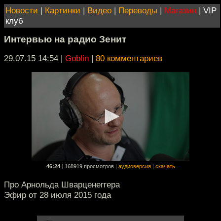
Новости
|
Картинки
|
Видео
|
Переводы
|
Магазин
|
VIP
клуб
Интервью на радио Зенит
29.07.15 14:54
|
Goblin
|
80 комментариев
46:24
|
168919 просмотров
|
аудиоверсия
|
скачать
Про Арнольда Шварценеггера
Эфир от 28 июля 2015 года