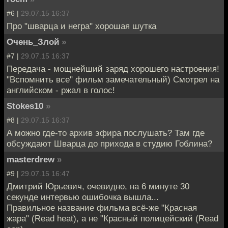
#6 |
29.07.15 16:37
Про "шварца и негра" хорошая шутка
Очень_Злой
»
#7 |
29.07.15 16:37
Передача - мощнейший заряд хорошего настроения!
"Вспомнить все" фильм замечательный) Смотрел на
английском - ржал в голос!
Stokes10
»
#8 |
29.07.15 16:37
А можно где-то архив эфира послушать? Там где
обсуждают Шварца до прихода в студию Гоблина?
masterdrew
»
#9 |
29.07.15 16:47
Дмитрий Юрьевич, очевидно, на 6 минуте 30
секунде интервью ошибочка вышла...
Правильное название фильма всё-же "Красная
жара" (Read heat), а не "Красный полицейский (Read