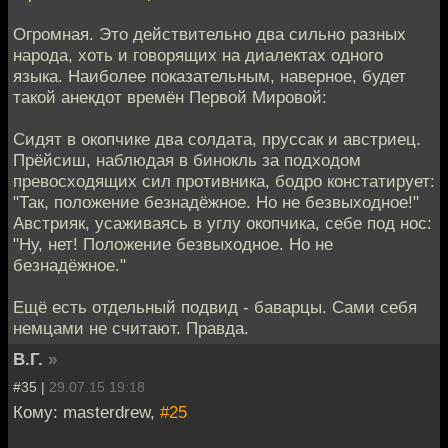
Огромная. Это действительно два сильно разных
народа, хоть и говорящих на диалектах одного
языка. Наиболее показательным, наверное, будет
такой анекдот времён Первой Мировой:
Сидят в окопчике два солдата, пруссак и австриец.
Прёйсиш, наблюдая в бинокль за подходом
превосходящих сил противника, бодро констатирует:
"Так, положение безнадёжное. Но не безвыходное!"
Австрияк, усаживаясь в углу окопчика, себе под нос:
"Ну, нет! Положение безвыходное. Но не
безнадёжное."
Ещё есть отдельный подвид - баварцы. Сами себя
немцами не считают. Правда.
В.Г.
»
#35 |
29.07.15 19:18
Кому: masterdrew,
#25