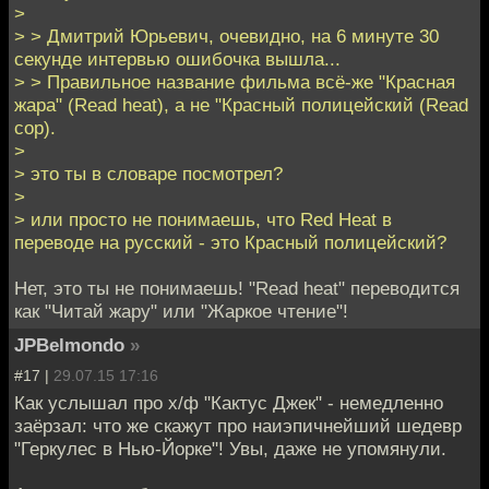
>
> > Дмитрий Юрьевич, очевидно, на 6 минуте 30
секунде интервью ошибочка вышла...
> > Правильное название фильма всё-же "Красная
жара" (Read heat), а не "Красный полицейский (Read
cop).
>
> это ты в словаре посмотрел?
>
> или просто не понимаешь, что Red Heat в
переводе на русский - это Красный полицейский?
Нет, это ты не понимаешь! "Read heat" переводится
как "Читай жару" или "Жаркое чтение"!
JPBelmondo
»
#17 |
29.07.15 17:16
Как услышал про х/ф "Кактус Джек" - немедленно
заёрзал: что же скажут про наиэпичнейший шедевр
"Геркулес в Нью-Йорке"! Увы, даже не упомянули.