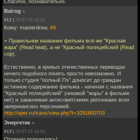
Спасибо, познавательно.
Balrog
»
#12 |
29.07.15 16:52
Кому: masterdrew,
#9
> Правильное название фильма всё-же "Красная
жара" (Read heat), а не "Красный полицейский (Read
cop).
Естественно, в кривых отечественных переводах
ничего подобного понять просто невозможно. И
только студия "полный Пэ" доносит до граждан
истинное содержание фильма - начиная с названия
"Красный полицейский" (никакой "жары" в фильме
нет) и заканчивая антисоветскими репликами всех
американских персонажей.
http://oper.ru/trans/view.php?t=1051600703
Энергетик
»
#13 |
29.07.15 16:52
Отлично получилось!