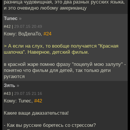
разница чудовищная, это два разных русских языка,
и это очевидно любому американцу
Tunec
»
#42 |
29.07.15 20:49
Кому: ВоДелаТо,
#24
> А если на слух, то вообще получается "Красная
шапочка". Наверное, детский фильм.
в красной жаре помню фразу "поцелуй мою залупу" -
понятно что фильм для детей, так только дети
ругаются
Зять
»
#43 |
29.07.15 21:16
Кому: Tunec,
#42
Какие ващи даказательства!
- Как вы русские боретесь со стрессом?