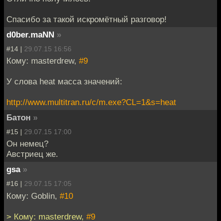
Спасибо за такой искромётный разговор!
d0ber.maNN
»
#14 |
29.07.15 16:56
Кому: masterdrew,
#9
У слова heat масса значений:
http://www.multitran.ru/c/m.exe?CL=1&s=heat
Батон
»
#15 |
29.07.15 17:00
Он немец?
Австриец же.
gsa
»
#16 |
29.07.15 17:05
Кому: Goblin,
#10
> Кому: masterdrew,
#9