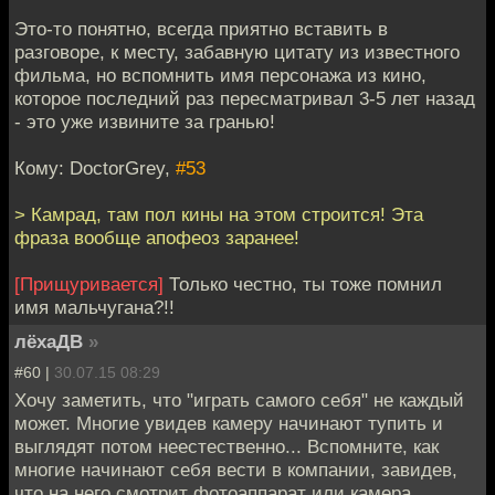
Это-то понятно, всегда приятно вставить в
разговоре, к месту, забавную цитату из известного
фильма, но вспомнить имя персонажа из кино,
которое последний раз пересматривал 3-5 лет назад
- это уже извините за гранью!
Кому: DoctorGrey,
#53
> Камрад, там пол кины на этом строится! Эта
фраза вообще апофеоз заранее!
[Прищуривается]
Только честно, ты тоже помнил
имя мальчугана?!!
лёхаДВ
»
#60 |
30.07.15 08:29
Хочу заметить, что "играть самого себя" не каждый
может. Многие увидев камеру начинают тупить и
выглядят потом неестественно... Вспомните, как
многие начинают себя вести в компании, завидев,
что на него смотрит фотоаппарат или камера.