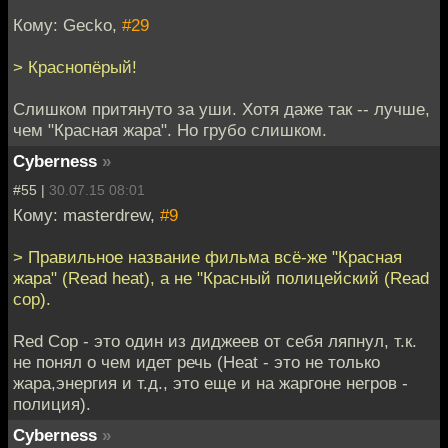
Кому: Gecko,
#29
> Краснопёрый!
Слишком притянуто за уши. Хотя даже так -- лучше,
чем "Красная жара". Но грубо слишком.
Cyberness
»
#55 |
30.07.15 08:01
Кому: masterdrew,
#9
> Правильное название фильма всё-же "Красная
жара" (Read heat), а не "Красный полицейский (Read
cop).
Red Cop - это один из диджеев от себя ляпнул, т.к.
не понял о чем идет речь (Heat - это не только
жара,энергия и т.д., это еще и на жаргоне негров -
полиция).
Cyberness
»