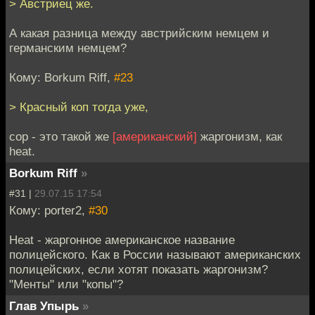
> Австриец же.
А какая разница между австрийским немцем и
германским немцем?
Кому: Borkum Riff,
#23
> Красный коп тогда уже,
cop - это такой же
[американский]
жаргонизм, как
heat.
Borkum Riff
»
#31 |
29.07.15 17:54
Кому: porter2,
#30
Heat - жаргонное американское название
полицейского. Как в России называют американских
полицейских, если хотят показать жаргонизм?
"Менты" или "копы"?
Глав Упырь
»