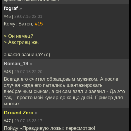
fograf
»
#45 |
29.07.15 22:01
Кому: Батон,
#15
> Он немец?
> Австриец же.
а какая разница? (с)
Roman_19
»
#46 |
29.07.15 22:20
Всегда его считал образцовым мужиком. А после
случая когда его пытались шантажировать
внебрачным сыном, а он сам взял и заявил - Да это
так, - просто мой кумир до конца дней. Пример для
многих.
Ground Zero
»
#47 |
29.07.15 23:17
Пойду «Правдивую ложь» пересмотрю!