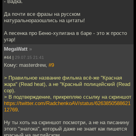
- Вадка.
Да почти все фразы на русском
натуральноразошлись на цитаты!
А песенка про Беню-хулигана в баре - это ж просто
угар!
MegaWatt
»
#44 |
29.07.15 21:41
Кому: masterdrew,
#9
> Правильное название фильма всё-же "Красная
жара" (Read heat), а не "Красный полицейский (Read
cop).
> В подтверждение, прикрепляю ссылку на скриншот
https://twitter.com/RadchenkoAV/status/6263850588621
12769
.
Ну ты хоть на скриншот посмотри, а не на писанину
этого "знатока", который даже не знает как пишется
красный на английском.