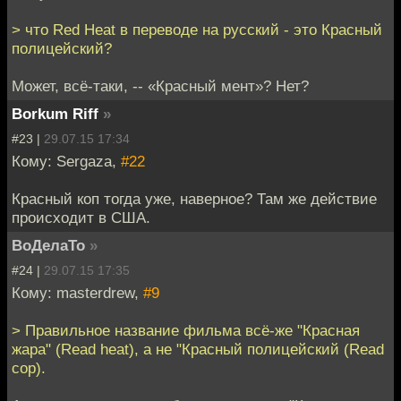
> что Red Heat в переводе на русский - это Красный
полицейский?
Может, всё-таки, -- «Красный мент»? Нет?
Borkum Riff
»
#23 |
29.07.15 17:34
Кому: Sergaza,
#22
Красный коп тогда уже, наверное? Там же действие
происходит в США.
ВоДелаТо
»
#24 |
29.07.15 17:35
Кому: masterdrew,
#9
> Правильное название фильма всё-же "Красная
жара" (Read heat), а не "Красный полицейский (Read
cop).