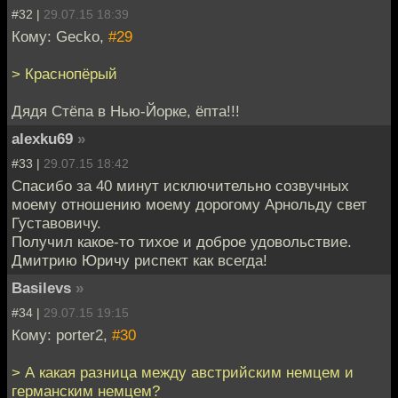
#32 |
29.07.15 18:39
Кому: Gecko,
#29
> Краснопёрый
Дядя Стёпа в Нью-Йорке, ёпта!!!
alexku69
»
#33 |
29.07.15 18:42
Спасибо за 40 минут исключительно созвучных
моему отношению моему дорогому Арнольду свет
Густавовичу.
Получил какое-то тихое и доброе удовольствие.
Дмитрию Юричу риспект как всегда!
Basilevs
»
#34 |
29.07.15 19:15
Кому: porter2,
#30
> А какая разница между австрийским немцем и
германским немцем?