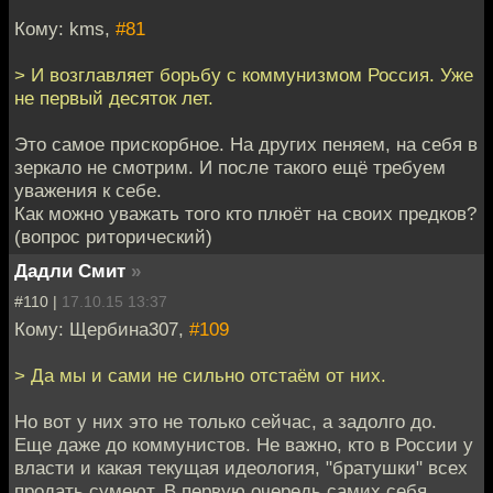
Кому: kms,
#81
> И возглавляет борьбу с коммунизмом Россия. Уже
не первый десяток лет.
Это самое прискорбное. На других пеняем, на себя в
зеркало не смотрим. И после такого ещё требуем
уважения к себе.
Как можно уважать того кто плюёт на своих предков?
(вопрос риторический)
Дадли Смит
»
#110 |
17.10.15 13:37
Кому: Щербина307,
#109
> Да мы и сами не сильно отстаём от них.
Но вот у них это не только сейчас, а задолго до.
Еще даже до коммунистов. Не важно, кто в России у
власти и какая текущая идеология, "братушки" всех
продать сумеют. В первую очередь самих себя