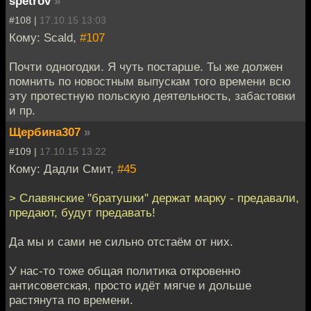
spetrov
»
#108 |
17.10.15 13:03
Кому: Scald,
#107
Почти одногодки. Я чуть постарше. Ты же должен
помнить по новостным выпускам того времени всю
эту протестную польскую деятельность, забастовки
и пр.
Щербина307
»
#109 |
17.10.15 13:22
Кому: Дадли Смит,
#45
> Славянские "братушки" держат марку - предавали,
предают, будут предавать!
Да мы и сами не сильно отстаём от них.
У нас-то тоже общая политика откровенно
антисоветская, просто идёт мягче и дольше
растянута по времени.