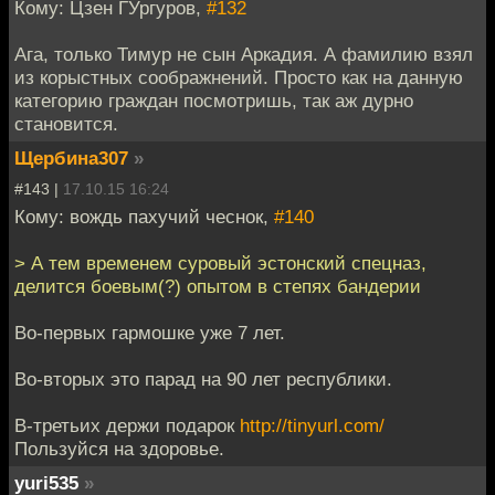
Кому: Цзен ГУргуров,
#132
Ага, только Тимур не сын Аркадия. А фамилию взял
из корыстных соображнений. Просто как на данную
категорию граждан посмотришь, так аж дурно
становится.
Щербина307
»
#143 |
17.10.15 16:24
Кому: вождь пахучий чеснок,
#140
> А тем временем суровый эстонский спецназ,
делится боевым(?) опытом в степях бандерии
Во-первых гармошке уже 7 лет.
Во-вторых это парад на 90 лет республики.
В-третьих держи подарок
http://tinyurl.com/
Пользуйся на здоровье.
yuri535
»