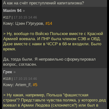
А как на счёт преступлений капитализма?
Maxim 94
»
#117 |
17.10.15 14:46
Кому: Цзен ГУргуров,
#14
> Ну, вообще-то Войско Польское вместе с Красной
Армией воевала. И ПНР была членом СЭВ и ОВД.
Даэе вместе с нами в ЧССР в 68-м входили. Было
время.
Да, тогда были. Я неправильно сформулировал
вопрос, согласен.
Грек
»
#118 |
17.10.15 14:46
Кому: Artem_F,
#5
> Ну какая, например, Польша "фашистская
страна"? Представьте чувства поляка, у которого дед
воевал в Армии Людова (склоняется?) или был в