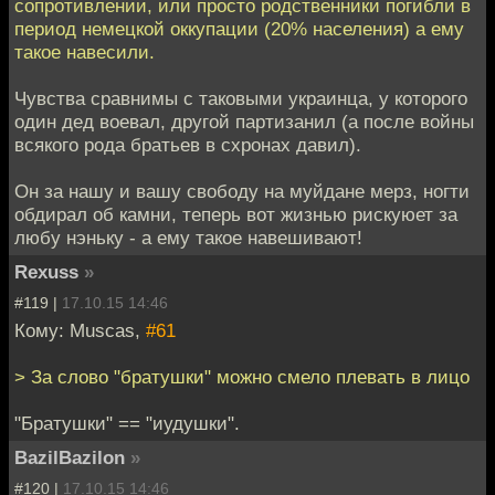
сопротивлении, или просто родственники погибли в
период немецкой оккупации (20% населения) а ему
такое навесили.
Чувства сравнимы с таковыми украинца, у которого
один дед воевал, другой партизанил (а после войны
всякого рода братьев в схронах давил).
Он за нашу и вашу свободу на муйдане мерз, ногти
обдирал об камни, теперь вот жизнью рискуюет за
любу нэньку - а ему такое навешивают!
Rexuss
»
#119 |
17.10.15 14:46
Кому: Muscas,
#61
> За слово "братушки" можно смело плевать в лицо
"Братушки" == "иудушки".
BazilBazilon
»
#120 |
17.10.15 14:46