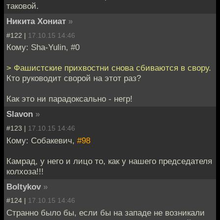
таковой.
Никита Хониат
»
#122 |
17.10.15 14:46
Кому: Sha-Yulin, #0
> Фашистские прихвостни снова сбиваются в свору.
Кто руководит сворой на этот раз?
Как это ни парадоксально - негр!
Slavon
»
#123 |
17.10.15 14:46
Кому: Собакевич,
#98
Камрад, у него и лицо то, как у нашего председателя
колхоза!!!
Boltykov
»
#124 |
17.10.15 14:46
Странно было бы, если бы на западе не возникали