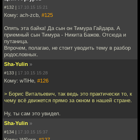
#132 |
17.10.15 15:21
Кому: ach-zcb,
#125
Опять эта байка! Да сын он Тимура Гайдара. А
приемный сын Тимура - Никита Бажов. Отсюда и
путаница.
Впрочем, полагаю, не стоит уводить тему в разбор
родословных.
Sha-Yulin
»
#133 |
17.10.15 15:28
Кому: wTiHe,
#126
> Борис Витальевич, так ведь это практически то, к
чему всё движется прямо за окном в нашей стране.
Ну, ты сам это увидел.
Sha-Yulin
»
#134 |
17.10.15 15:37
Кому: WSerg,
#127