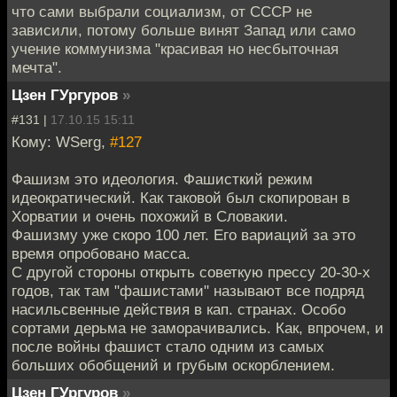
что сами выбрали социализм, от СССР не
зависили, потому больше винят Запад или само
учение коммунизма "красивая но несбыточная
мечта".
Цзен ГУргуров
»
#131 |
17.10.15 15:11
Кому: WSerg,
#127
Фашизм это идеология. Фашисткий режим
идеократический. Как таковой был скопирован в
Хорватии и очень похожий в Словакии.
Фашизму уже скоро 100 лет. Его вариаций за это
время опробовано масса.
С другой стороны открыть советкую прессу 20-30-х
годов, так там "фашистами" называют все подряд
насильсвенные действия в кап. странах. Особо
сортами дерьма не заморачивались. Как, впрочем, и
после войны фашист стало одним из самых
больших обобщений и грубым оскорблением.
Цзен ГУргуров
»