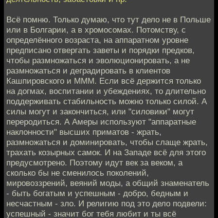
Всё помню. Только думаю, что тут дело не в Польше
или в Болгарии, а в хромосомах. Потомству, с
определённого возраста, на аппаратном уровне
предписано отвергать заветы и порядки предков,
чтобы размножаться и эволюционировать, а не
размножаться и деградировать в клиентов
Кашпировского и МММ. Если всё держится только
на догмах, воспитании и убеждениях, то длительно
поддерживать стабильность можно только силой. А
силы могут и закончиться, или "силовики" могут
переродиться. А Амеры используют "аппаратные
наклонности" высших приматов - жрать,
размножаться и доминировать, чтобы слаще жрать,
трахать козырных самок. И на Западе всё для этого
предусмотрено. Поэтому идут век за веком, а
сколько бы не сменилось поколений,
мировоззрений, веяний моды, а общий знаменатель
- быть богатым и успешным - добро, бедным и
несчастным - зло. И религию под это дело подвели:
успешный - значит бог тебя любит и ты всё