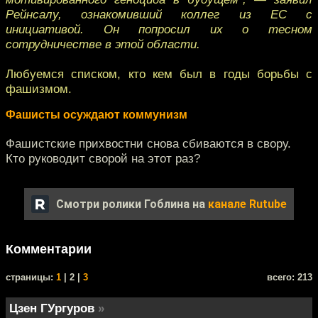
Рейнсалу, ознакомивший коллег из ЕС с
инициативой. Он попросил их о тесном
сотрудничестве в этой области.
Любуемся списком, кто кем был в годы борьбы с
фашизмом.
Фашисты осуждают коммунизм
Фашистские прихвостни снова сбиваются в свору.
Кто руководит сворой на этот раз?
Смотри ролики Гоблина на
канале Rutube
Комментарии
cтраницы:
1
| 2 |
3
всего: 213
Цзен ГУргуров
»