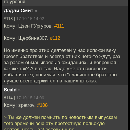
го уровня.
Дадли Смит
»
#113 |
17.10.15 14:02
Кому: Цзен ГУргуров,
#111
Кому: Щербина307,
#112
Но именно про этих деятелей у нас испокон веку
грезят братством и всегда от них чего-то ждут, раз
за разом обманываясь в ожиданиях, и вопрошая -
как же так? А вот так. Надо уже от наивности
избавляться, понимая, что "славянское братство"
лучше всего держится на наших штыках
Scald
»
#114 |
17.10.15 14:06
Кому: spetrov,
#108
> Ты же должен помнить по новостным выпускам
того времени всю эту протестную польскую
деятельность, забастовки и пр.