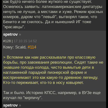
как будто ничего более жуткого не существует.
Осмелюсь заявить: латиноамериканские диктатуры
ничуть не лучше, а местами и хуже. Режим красных
кхмеров, даром что "левый", вытворял такое, что
Бенито и не снилось. Да и нынешний ИГ тоже
"красавцы".
spetrov
»
#128 |
17.10.15 14:52
Кому: Scald,
#114
> Вспомни как нам рассказывали про классовую
борьбы, про завоевания революции. Сидят такие не
знавшие голода-холода, чисто вымытые дети в
наглаженной парадной пионерской форме и
воспринимают это как какую-то древнюю легенду.
Кто-то переживает, кто-то в носу ковыряет.
Так и было. Историю КПСС, например, в ВУЗе еще
изучал по "кирпичу".
spetrov
»