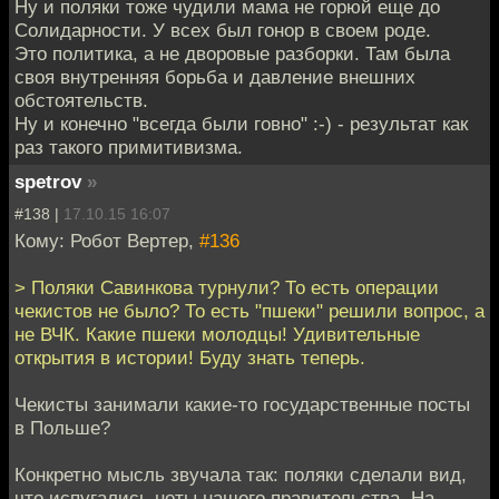
Ну и поляки тоже чудили мама не горюй еще до
Солидарности. У всех был гонор в своем роде.
Это политика, а не дворовые разборки. Там была
своя внутренняя борьба и давление внешних
обстоятельств.
Ну и конечно "всегда были говно" :-) - результат как
раз такого примитивизма.
spetrov
»
#138 |
17.10.15 16:07
Кому: Робот Вертер,
#136
> Поляки Савинкова турнули? То есть операции
чекистов не было? То есть "пшеки" решили вопрос, а
не ВЧК. Какие пшеки молодцы! Удивительные
открытия в истории! Буду знать теперь.
Чекисты занимали какие-то государственные посты
в Польше?
Конкретно мысль звучала так: поляки сделали вид,
что испугались ноты нашего правительства. На