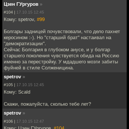
Цзен ГУргуров
»
#104 |
17.10.15 12:45
Кому: spetrov,
#99
Болгары задницей почувствовали, что дело пахнет
керосином :-). Но "старший брат" настаивал на
"демократизации".
Сейчас Болгария в глубоком анусе, и у болгар
старшего поколения чувствуется обида на Россию
именно за перестройку. У мдадшего мозги забиты
фуйней в стиле Солженицина.
spetrov
»
#105 |
17.10.15 12:45
Кому: Scald
Скажи, пожалуйста, сколько тебе лет?
spetrov
»
#106 |
17.10.15 12:47
Кому: Цзен ГУргуров,
#104