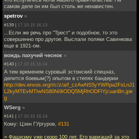
самом деле он им был столь же ненавистен.
spetrov
»
#139 |
17.10.15 16:13
...Если же речь про "Трест" и подобное, то это
совершенно про другое. Выслали поляки Савинкова
еще в 1921-ом.
вождь пахучий чеснок
»
#140 |
17.10.15 16:14
А тем временем суровый эстонский спецназ,
делится боевым(?) опытом в степях бандерии
http://dev.envos.org/i/c/z/a/f_czAwNS5yYWRpa2FsLnJ1
L2kyMTEvMTIwNS80Ni9iODQ5MjRhODFlYjcuanBn.jpe
g
WSerg
»
#141 |
17.10.15 16:14
Кому: Цзен ГУргуров,
#131
> Фашизму уже скоро 100 лет. Его вариаций за это