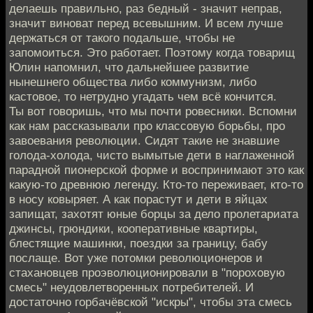
делаешь правильно, раз бедный - значит неправ,
значит виноват перед всевышним. И всем лучше
держаться от такого подальше, чтобы не
запомоиться. Это работает. Поэтому когда товарищ
Юлин напомнил, что дальнейшее развитие
нынешнего общества либо коммунизм, либо
кастовое, то нетрудно угадать чем всё кончится.
Ты вот говоришь, что мы почти ровесники. Вспомни
как нам рассказывали про классовую борьбы, про
завоевания революции. Сидят такие не знавшие
голода-холода, чисто вымытые дети в наглаженной
парадной пионерской форме и воспринимают это как
какую-то древнюю легенду. Кто-то переживает, кто-то
в носу ковыряет. А как порастут и дети в яйцах
запищат, захотят юные борцы за дело пролетариата
джинсы, грюндики, кооперативные квартиры,
блестящие машинки, поездки за границу, бабу
послаще. Вот уже потомки революционеров и
стахановцев проэволюционировали в "пороховую
смесь" неудовлетворенных потребителей. И
достаточно горбачёвской "искры", чтобы эта смесь