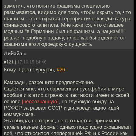
заметил, что понятие фашизма специально
размывается, видимо для того, чтобы скрыть то, что
фашизм - это открытая террористическая диктатура
финансового капитала. Мне кажется, что ставшее
модным "в Германии был не фашизм, а нацизм!!!"
решает подобную задачу, плюс как бы отделяет от
фашизма его людоедскую сущность
Лийайа
»
#121 |
17.10.15 14:46
Кому: Цзен ГУргуров,
#26
Камрады, разрешите предположение.
Сдаётся мне, что современная русофобия в мире
вообще и в этих странах в частности имеет в своей
основе
[неосознанную]
, но глубокую обиду на
РСФСР за развал СССР и дискредитацию идей
коммунизма.
Эта обида, повторяю, не осознаётся, принимает
самые разные формы, однако подспудно окрашивает
всё, что относится к теперешней РФ и к России как