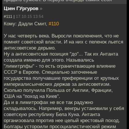
Цзен ГУргуров
»
#111 |
17.10.15 13:54
Кому: Дадли Смит,
#110
У нас четверть века. Выросли поколенения, что не
помнят советской власти. И на них с пеленок льется
антисоветское дерьмо.
Ну а антисовнтская позиция "до"... Так их Антанта
создала именно для этого. Назывались
"лимитрлфы" - то есть ограничтвающие влияние
СССР в Европе. Специально заточенные
государства получавшие преференции от крупных
империалисьических держав за антисоветизм.
Сколько получила Польша от Англии, Франции,
США на "поход на Киев".
Да и в лимитрофах не все так радужно
складывалось. Например, венгры установили у себя
советскую республику Бела Куна. Антанта
организовала ппротив нее целый крестовый поход.
Болгары устороили просоциалистический режим