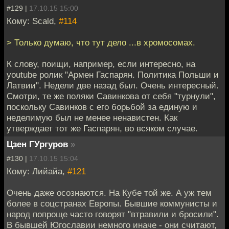
#129 |
17.10.15 15:00
Кому: Scald,
#114
> Только думаю, что тут дело ...в хромосомах.
К слову, поищи, например, если интересно, на
youtube ролик "Армен Гаспарян. Политика Польши и
Латвии". Недели две назад был. Очень интересный.
Смотри, те же поляки Савинкова от себя "турнули",
поскольку Савинков с его борьбой за единую и
неделимую был не менее ненавистен. Как
утверждает тот же Гаспарян, во всяком случае.
Цзен ГУргуров
»
#130 |
17.10.15 15:04
Кому: Лийайа,
#121
Очень даже осознаются. На Кубе той же. А уж тем
более в соцстранах Европы. Бывшие коммунисты и
народ попроще часто говорят "втравили и бросили".
В бывшей Югославии немного иначе - они считают,