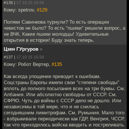
#136 |
17.10.15 15:56
Кому: spetrov,
#129
Поляки Савинкова турнули? То есть операции
чекистов не было? То есть "пшеки" решили вопрос, а
не ВЧК. Какие пшеки молодцы! Удивительные
открытия в истории! Буду знать теперь.
Цзен ГУргуров
»
#137 |
17.10.15 15:58
Кому: Робот Вертер,
#135
Как всегда упощение приводит к ошибкам.
Соцстраны Европы имели свои "степени свободы"
вплоть до полного посылания всех на три буквы. См.
Албания. Или абсолютно свободны от СССР. См.
СФРЮ. Чуть до войны с СССР дело не дошло. Или
независимы в той мере, что и не снилась
сегодняшним лимитрофам. См. Румыния. Мало того
- взбрыкивали периодически как ГДР, Венгрия, ЧССР,
так что приходилось войска вводить и постреливать.