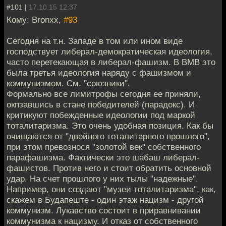
#101 |
17.10.15 12:37
Кому: Bronxx,
#93
Сегодня на т.н. Западе в том или ином виде
господствует либерал-демократическая идеология,
часто перетекающая в либерал-фашизм. В ВМВ это
была третья идеология наряду с фашизмом и
коммунизмом. См. "союзники".
Формально все лимитрофы сегодня ее приняли,
окпзавшись в стане победителей (парадокс). И
критикуют побежденные идеологии под маркой
тоталитаризма. Это очень удобная позиция. Как бы
очищаются от "двойного тоталитарного прошлого",
при этом превознося "золотой век" собственного
парафашизма. Фактически это шабаш либерал-
фашистов. Против него и стоит обратить основной
удар. На счет прошлого у них тылы "надежные".
Например, они создают "музеи тоталитаризма", как,
скажем в Будапеште - один этаж нацизм - другой
коммунизм. Лукавство состоит в приравнивании
коммунизма к нацизму. И отказ от собственного