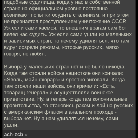
подобные судилища, когда у нас в собственной
стране на официальном уровне постоянно
возникают попытки осудить сталинизм, и при этом
не признается преступлением уничтожение СССР.
Уж если сами каемся, то внешним врагам сам бог
велел нас судить. Уж если сами ушли из маленьких
и зависимых стран, то нечему удивляться, что там
вдруг созрели режимы, которые русских, мягко
говоря, не любят.
Выбора у маленьких стран нет и не было никогда.
Когда там стояли войска нацисткие они кричали:
«Яволь, майн фюрар!» и яростно зиговали. Когда
там стояли наши войска, они кричали: «Есть,
товарищ генерал» и осуществляли воинское
приветствие. Ну, а теперь когда там колониальные
правительства, то становись раком и лай на русских
с американским флагом в анальном проходе -
выбора нет. Ну а нам удивляться нечему, сами
ушли.
ach-zcb
»