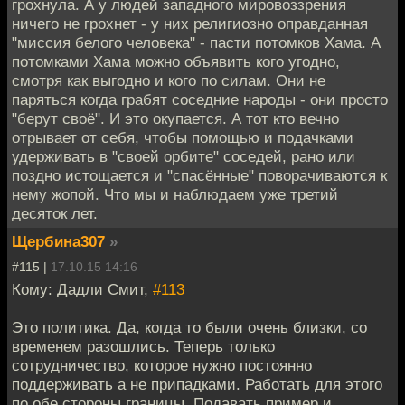
грохнула. А у людей западного мировоззрения
ничего не грохнет - у них религиозно оправданная
"миссия белого человека" - пасти потомков Хама. А
потомками Хама можно объявить кого угодно,
смотря как выгодно и кого по силам. Они не
паряться когда грабят соседние народы - они просто
"берут своё". И это окупается. А тот кто вечно
отрывает от себя, чтобы помощью и подачками
удерживать в "своей орбите" соседей, рано или
поздно истощается и "спасённые" поворачиваются к
нему жопой. Что мы и наблюдаем уже третий
десяток лет.
Щербина307
»
#115 |
17.10.15 14:16
Кому: Дадли Смит,
#113
Это политика. Да, когда то были очень близки, со
временем разошлись. Теперь только
сотрудничество, которое нужно постоянно
поддерживать а не припадками. Работать для этого
по обе стороны границы. Подавать пример и