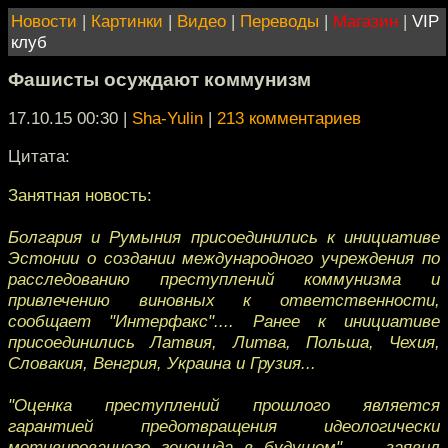
Новости
|
Картинки
|
Видео
|
Переводы
|
Магазин
|
VIP
клуб
Фашисты осуждают коммунизм
17.10.15 00:30
|
Sha-Yulin
|
213 комментариев
Цитата:
Занятная новость:
Болгария и Румыния присоединились к инициативе
Эстонии о создании международного учреждения по
расследованию преступлений коммунизма и
привлечению виновных к ответственности,
сообщает "Интерфакс".... Ранее к инициативе
присоединились Латвия, Литва, Польша, Чехия,
Словакия, Венгрия, Украина и Грузия...
"Оценка преступлений прошлого является
гарантией предотвращения идеологически
мотивированного геноцида в будущем", — заявил