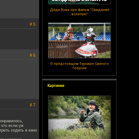
Дядя Вова про фильм "Свидание
вслепую"
# 5
# 6
О предстоящем Турнире Святого
Георгия
Картинки
# 7
понравилось,
 что если уж
треть ходить в кино