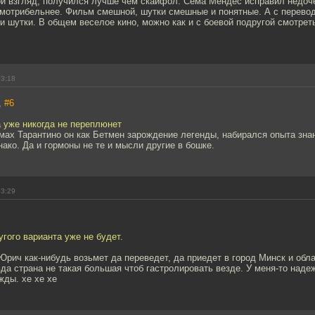
мой взгляд, получился лучше чем скайфол. Сема Мендес исправил недоч
смотрибельнее. Фильм смешной, шутки смешные и понятные. А с перевод
 и шутки. В общем веселое кино, можно как и с боевой подругой смотреть
03:18
,
#6
 уже никогда не переплюнет
ах Тарантино он как Бетмен зарождение легенды, набирался опыта знан
днако. Да и гормоны не те и мысли другие в бошке.
03:29
гого варианта уже не будет.
рич как-нибудь возьмет да переведет, да приедет в город Минск и обла
вда страна не такая большая чтоб гастролировать везде. У меня-то надеж
жды. хе хе хе