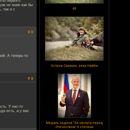
еты первого
ом не знаю как бы
65
, так и с
# 8
ий. А теперь-то
Остров Сахалин, река Найба
# 9
сть. У нас-то
да есть, а у вас
Медаль ордена "За заслуги перед
Отечеством" II степени