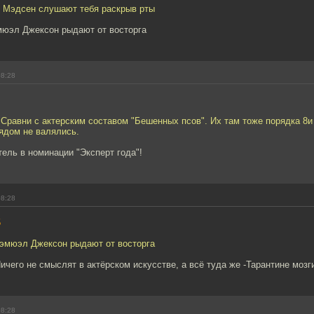
л Мэдсен слушают тебя раскрыв рты
мюэл Джексон рыдают от восторга
08:28
 Сравни с актерским составом "Бешенных псов". Их там тоже порядка 8и
рядом не валялись.
тель в номинации "Эксперт года"!
08:28
5
Сэмюэл Джексон рыдают от восторга
ичего не смыслят в актёрском искусстве, а всё туда же -Тарантине мозг
08:28