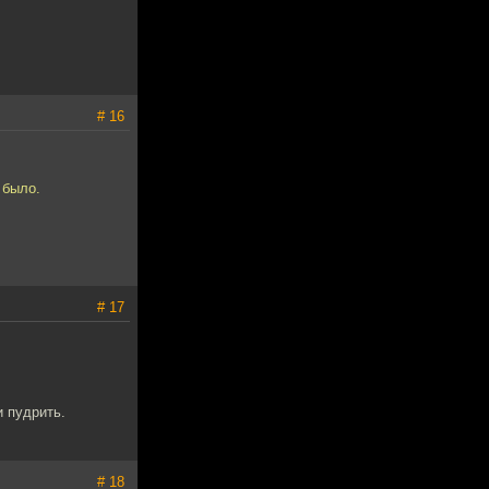
# 16
 было.
# 17
и пудрить.
# 18