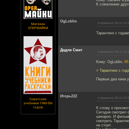
К сожалению друго
OgLoblin
отправлено 06.11.15 
Магазин
ОПЕРМАЙКИ
Тарантино с годам
Дадли Смит
отправлено 06.11.15 
Кому: OgLoblin,
#5
> Тарантино с год
Первые два кина 
Игорь222
отправлено 06.11.15 
Советские
учебники 1940-50х
годов
К слову о просмо
Сегодня смотрел ф
шикарно. И фильм 
смотреть Тарантин
не стоит.