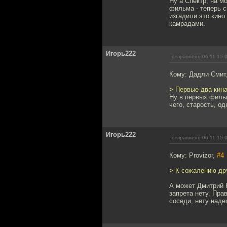
Ну а Спектр, на 
фильма - теперь 
изгадили это кино
камрадами.
Игорь222
отправлено 06.11.15 
Кому: Дадли Смит
> Первые два кина
Ну в первых фильм
чего, старость, о
Игорь222
отправлено 06.11.15 
Кому: Provizor,
#4
> К сожалению дру
А может Дмитрий Ю
запрета нету. Пра
соседи, нету наде