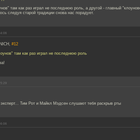
унов" там как раз играл не последнюю роль, а другой - главный "клоунов
сь следуя старой традиции снова нас порадует.
04:06
NICH,
#12
лоунов" там как раз играл не последнюю роль
ва!
05:29
 эксперт... Тим Рот и Майкл Мэдсен слушают тебя раскрыв рты
06:06