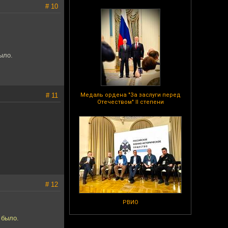
# 10
ыло.
# 11
Медаль ордена "За заслуги перед
Отечеством" II степени
# 12
РВИО
 было.