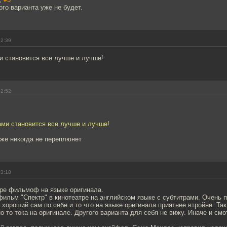
го варианта уже не будет.
02:39
и становится все лучше и лучше!
02:52
ами становится все лучше и лучше!
уже никогда не переплюнет
03:18
тре фильмоф на языке оригинала.
ильм "Спектр" в кинотеатре на английском языке с субтитрами. Очень 
хороший сам по себе и то что на языке оригинала приятнее втройне. Так
о то тока на оригинале. Другого варианта для себя не вижу. Иначе и смо