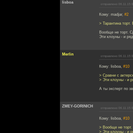
lisboa
отправлено 06.11.15 
Кому: madjar,
#2
> Тарантина торт.
Вообще не торт. С
Эти клоуны - и ря
Merlin
отправлено 06.11.15 
Кому: lisboa,
#10
> Сравни с актерс
> Эти клоуны - и 
А ты эксперт по з
ZMEY-GORINICH
отправлено 06.11.15 
Кому: lisboa,
#10
> Вообще не торт.
> Эти клоуны - и 