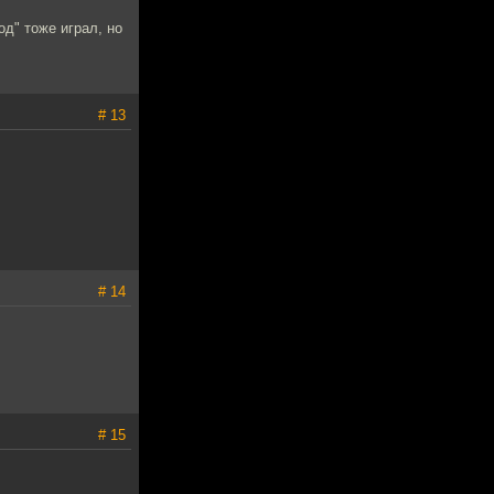
од" тоже играл, но
# 13
# 14
# 15