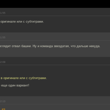
01:55
 оригинале или с субтитрами.
01:55
ыглядит отвал башни. Ну и команда звездатая, что дальше некуда.
02:09
 в оригинале или с субтитрами.
 еще один вариант!
02:13
a,
#3