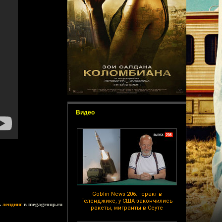
Видео
Goblin News 206: теракт в
Геленджике, у США закончились
ь
лендинг
в megagroup.ru
ракеты, мигранты в Сеуте