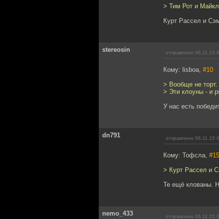
> Тим Рот и Майк
Курт Рассел и Сэ
stereosin
отправлено 06.11.15 
Кому: lisboa,
#10
> Вообще не торт.
> Эти клоуны - и 
У нас есть победи
dn791
отправлено 06.11.15 
Кому: Тофсла,
#1
> Курт Рассел и 
Те ещё клованы. Н
nemo_433
отправлено 06.11.15 