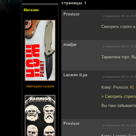
cтраницы: 1
Магазин
Provizor
отправлено 06.11.15 
Смотреть строго в
madjar
отправлено 06.11.15 
Тарантина торт. В
Lazarev iLya
отправлено 06.11.15 
Империя ножей
Кому: Provizor,
#1
> Смотреть строго
Вы таки забываете
Provizor
отправлено 06.11.15 
Кому: Lazarev iLy