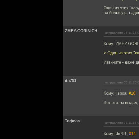
Один из этих "кло
не большую, надею
ZMEY-GORINICH
отправлено 06.11.15 
Кому: ZMEY-GORI
> Один из этих "к
Извините - даже д
dn791
отправлено 06.11.15 
Кому: lisboa,
#10
Вот это ты выдал,
Тофсла
отправлено 06.11.15 
Кому: dn791,
#14