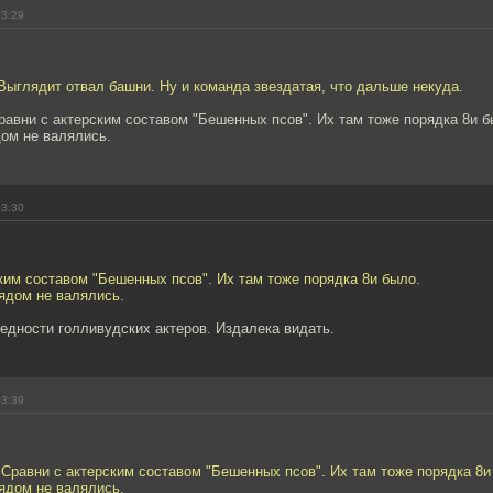
03:29
 Выглядит отвал башни. Ну и команда звездатая, что дальше некуда.
равни с актерским составом "Бешенных псов". Их там тоже порядка 8и б
дом не валялись.
03:30
ким составом "Бешенных псов". Их там тоже порядка 8и было.
рядом не валялись.
ведности голливудских актеров. Издалека видать.
03:39
 Сравни с актерским составом "Бешенных псов". Их там тоже порядка 8и
рядом не валялись.