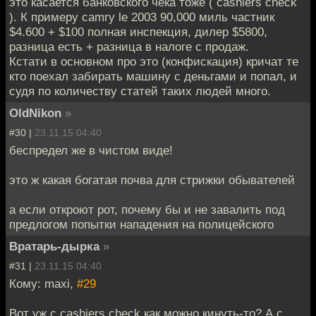
это касается банковского чека тоже ( cashiers check
). К примеру camry le 2003 90,000 миль частник
$4.600 + $100 полная инспекция, дилер $5800,
разница есть + разница в налоге с продаж.
Кстати в основном про это (конфискация) кричат те
кто поехал забирать машину с деньгами и попал, и
судя по количеству статей таких людей много.
OldNikon
»
#30 |
23.11.15 04:40
беспредел же в чистом виде!
это ж какая богатая почва для стрижки обывателей
а если откроют рот, почему бы и не завалить под
предлогом попытки нападения на полицейского
Вратарь-дырка
»
#31 |
23.11.15 04:40
Кому: maxi,
#29
Вот уж с cashiers check как можно кинуть-то? А с