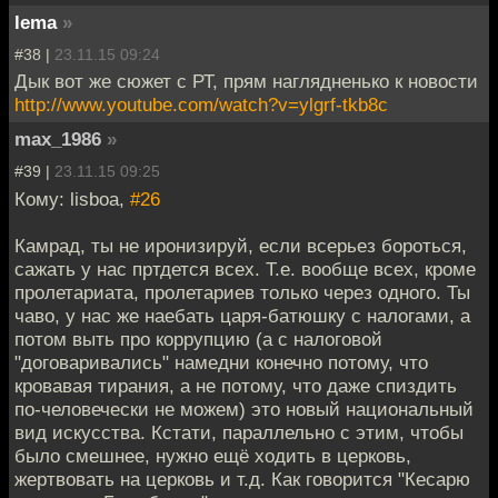
lema
»
#38 |
23.11.15 09:24
Дык вот же сюжет с РТ, прям наглядненько к новости
http://www.youtube.com/watch?v=ylgrf-tkb8c
max_1986
»
#39 |
23.11.15 09:25
Кому: lisboa,
#26
Камрад, ты не иронизируй, если всерьез бороться,
сажать у нас пртдется всех. Т.е. вообще всех, кроме
пролетариата, пролетариев только через одного. Ты
чаво, у нас же наебать царя-батюшку с налогами, а
потом выть про коррупцию (а с налоговой
"договаривались" намедни конечно потому, что
кровавая тирания, а не потому, что даже спиздить
по-человечески не можем) это новый национальный
вид искусства. Кстати, параллельно с этим, чтобы
было смешнее, нужно ещё ходить в церковь,
жертвовать на церковь и т.д. Как говорится "Кесарю