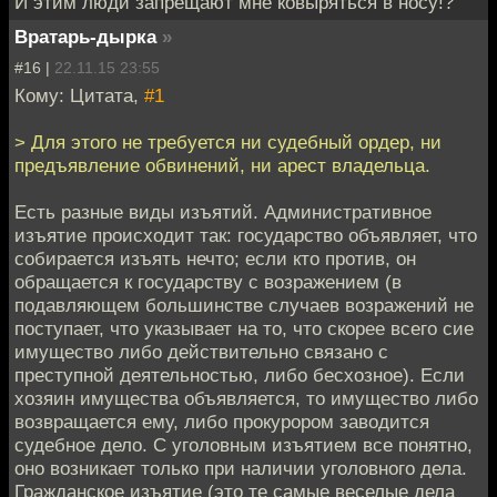
И этим люди запрещают мне ковыряться в носу!?
Вратарь-дырка
»
#16 |
22.11.15 23:55
Кому: Цитата,
#1
> Для этого не требуется ни судебный ордер, ни
предъявление обвинений, ни арест владельца.
Есть разные виды изъятий. Административное
изъятие происходит так: государство объявляет, что
собирается изъять нечто; если кто против, он
обращается к государству с возражением (в
подавляющем большинстве случаев возражений не
поступает, что указывает на то, что скорее всего сие
имущество либо действительно связано с
преступной деятельностью, либо бесхозное). Если
хозяин имущества объявляется, то имущество либо
возвращается ему, либо прокурором заводится
судебное дело. С уголовным изъятием все понятно,
оно возникает только при наличии уголовного дела.
Гражданское изъятие (это те самые веселые дела