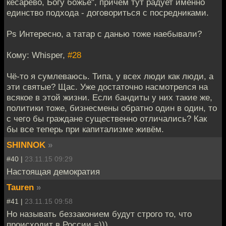
кесарево, Богу божье", причем тут радует именно
единство подхода - договориться с посредниками.
Ps Интересно, а татар с данью тоже наебывали?
Кому: Whisper,
#28
Чё-то я сумлеваюсь. Типа, у всех люди как люди, а
эти святые? Щас. Уже достаточно насмотрелся на
всякое в этой жизни. Если бандиты у них такие же,
политики тоже, бизнесмены обратно один в один, то
с чего бы граждане существенно отличались? Как
бы все теперь при капитализме живём.
SHINNOK
»
#40 |
23.11.15 09:29
Настоящая демократия
Tauren
»
#41 |
23.11.15 09:58
Но называть беззаконием будут строго то, что
происходит в России =)))