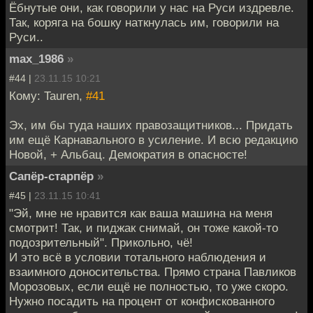
Ёбнутые они, как говорили у нас на Руси издревле.
Так, коряга на бошку наткнулась им, говорили на
Руси..
max_1986
»
#44 |
23.11.15 10:21
Кому: Tauren,
#41
Эх, им бы туда наших правозащитников... Придать
им ещё Карнавального в усиление. И всю редакцию
Новой, + Альбац. Демократия в опасносте!
Сапёр-старпёр
»
#45 |
23.11.15 10:41
"Эй, мне не нравится как ваша машина на меня
смотрит! Так, и пиджак снимай, он тоже какой-то
подозрительный". Прикольно, чё!
И это всё в условии тотального наблюдения и
взаимного доносительства. Прямо страна Павликов
Морозовых, если ещё не полностью, то уже скоро.
Нужно посадить на процент от конфискованного