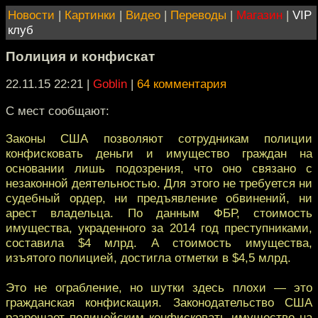
Новости
|
Картинки
|
Видео
|
Переводы
|
Магазин
|
VIP
клуб
Полиция и конфискат
22.11.15 22:21
|
Goblin
|
64 комментария
С мест сообщают:
Законы США позволяют сотрудникам полиции
конфисковать деньги и имущество граждан на
основании лишь подозрения, что оно связано с
незаконной деятельностью. Для этого не требуется ни
судебный ордер, ни предъявление обвинений, ни
арест владельца. По данным ФБР, стоимость
имущества, украденного за 2014 год преступниками,
составила $4 млрд. А стоимость имущества,
изъятого полицией, достигла отметки в $4,5 млрд.
Это не ограбление, но шутки здесь плохи — это
гражданская конфискация. Законодательство США
разрешает полицейским конфисковать имущество на