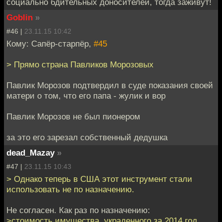
социально бдительных доносителей, тогда заживут!
Goblin
»
#46 |
23.11.15 10:42
Кому: Сапёр-старпёр,
#45
> Прямо страна Павликов Морозовых
Павлик Морозов подтвердил в суде показания своей
матери о том, что его папа - жулик и вор
Павлик Морозов не был пионером
за это его зарезал собственный дедушка
dead_Mazay
»
#47 |
23.11.15 10:43
> Однако теперь в США этот инструмент стали
использовать не по назначению.
Не согласен. Как раз по назначению:
>стоимость имущества, украденного за 2014 год