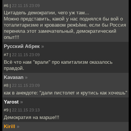
#6 |
22.11.15 23:09
Цитадель демократии, чего уж там...
Можно представить, какой у нас поднялся бы вой о
тоталитаризме и кровавом режЫме, если бы Россия
переняла этот замечательный, демократический
опыт!!!
Русский Абрек
»
#7 |
22.11.15 23:09
Всё что нам "врали" про капитализм оказалось
правдой.
Kavasan
»
#8 |
22.11.15 23:09
как в анекдоте: "дали пистолет и крутись как хочешь"
Yarost
»
#9 |
22.11.15 23:13
Демократия на марше!!!
Kirill
»