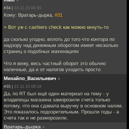
#34 |
23.11.15 06:55
Кому: Вратарь-дырка,
#31
> Вот уж с cashiers check как можно кинуть-то
да сколько угодно, вплоть до того что контора по
надзору над денежным оборотом имеет несколько
страниц о подобных махинациях
Что я вижу, весь частный оборот это обычно
наличные, да и от налогов уходить просто
Михайло_Васильевич
»
#35 |
23.11.15 08:18
Да, по RT был ещё один материал на тему - у
владелицы магазина заморозили счета только
потому, что она сдавала выручку в основном налом.
Это показалось подозрительным. Прошли годы - а
счета так и не разморозили.
Вратарь-дырка
»