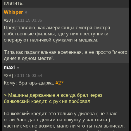
платить.
Whisper
»
#28 |
23.11.15 03:35
Представляю, как американцы смотря смотря
собственные фильмы, где у них преступники
оперируют наличкой сумками и мешкам.
Типа как параллельная вселенная, а не просто "много
денег в одном месте".
maxi
»
#29 |
23.11.15 03:54
Кому: Вратарь-дырка,
#27
> Машины держанные я всегда брал через
банковский кредит, с рук не пробовал
банковский кредит это только у дилера ( не знаю
если банк даст деньги на покупку у частника ),
частник чек не возмет, мало ли что ты там выписал,