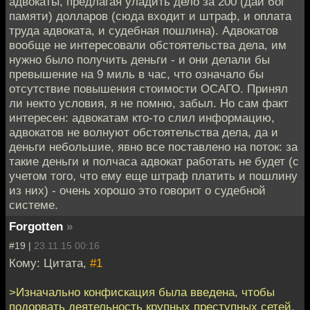
адвокаты, предлагая уладить дело за 200 (дай бог
памяти) долларов (сюда входит и штраф, и оплата
труда адвоката, и судебная пошлина). Адвокатов
вообще не интересовали обстоятельства дела, им
нужно было получить деньги - и они делали бы
превышение на 9 миль в час, что означало бы
отсутствие повышения стоимости ОСАГО. Принял
ли некто условия, я не помню, забыл. Но сам факт
интересен: адвокатам кто-то слил информацию,
адвокатов не волнуют обстоятельства дела, да и
деньги небольшие, явно все поставлено на поток: за
такие деньги и полчаса адвокат работать не будет (с
учетом того, что ему еще штраф платить и пошлину
из них) - очень хорошо это говорит о судебной
системе.
Forgotten
»
#19 |
23.11.15 00:16
Кому: Цитата,
#1
>Изначально конфискация была введена, чтобы
подорвать деятельность крупных преступных сетей,