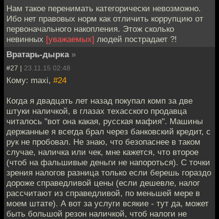
Нам такое перенимать категорически невозможно.
Ибо нет правовых норм как отличить коррупцию от
первоначального накопления. Этож сколько
невинных
[уважаемых]
людей пострадает ?!
Вратарь-дырка
»
#27 |
23.11.15 02:48
Кому: maxi,
#24
Когда я двадцать лет назад покупал комп за две
штуки наличкой, в глазах техасского продавца
читалось "вот она какая, русская мафия". Машины
держанные я всегда брал через банковский кредит, с
рук не пробовал. Не знаю, что безопаснее в таком
случае, наличка или чек, мне кажется, что второе
(чтоб на фальшивые деньги не напороться). С точки
зрения налогов разница только если берешь гораздо
дороже справедливой цены (если дешевле, налог
рассчитают из справедливой, по меньшей мере в
моем штате). А вот за услуги всякие - тут да, может
быть большой резон наличкой, чтоб налоги не