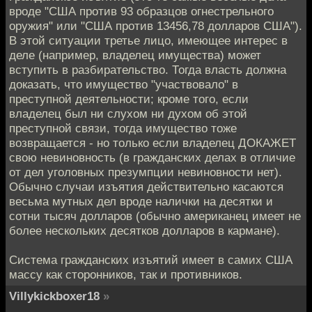
вроде "США против 93 образцов огнестрельного
оружия" или "США против 13456,78 долларов США").
В этой ситуации третье лицо, имеющее интерес в
деле (например, владелец имущества) может
вступить в разбирательство. Тогда власть должна
доказать, что имущество "участвовало" в
преступной деятельности; кроме того, если
владелец был ни слухом ни духом об этой
преступной связи, тогда имущество тоже
возвращается - но только если владелец ДОКАЖЕТ
свою невиновность (в гражданских делах в отличие
от дел уголовных презумпции невиновности нет).
Обычно случаи изъятия действительно касаются
весьма мутных дел вроде налички на десятки и
сотни тысяч долларов (обычно американец имеет не
более нескольких десятков долларов в кармане).
Система гражданских изъятий имеет в самих США
массу как сторонников, так и противников.
Villykickboxer18
»