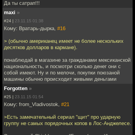
Да ты сатрап!!!
maxi
»
#24 |
23.11.15 01:38
Кому: Вратарь-дырка,
#16
> (обычно американец имеет не более нескольких
десятков долларов в кармане).
понаблюдай в магазине за гражданами мексиканской
национальность, и посмотри сколько денег они с
собой имеют. Ну и по мелочи, покупки поюзаной
машины обычно происходит живыми деньгами
Forgotten
»
#25 |
23.11.15 01:54
Кому: from_Vladivostok,
#21
>Есть замечательный сериал "щит" про ударную
группу не самых порядочных копов в Лос-Анджелесе.