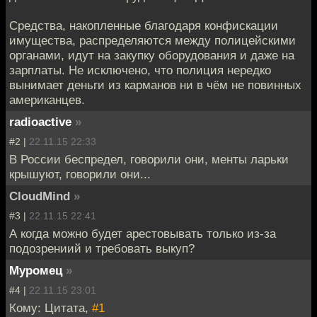
Средства, накопленные благодаря конфискации
имущества, распределяются между полицейскими
органами, идут на закупку оборудования и даже на
зарплаты. Не исключено, что полиция нередко
вынимает деньги из карманов ни в чём не повинных
американцев.
radioactive
»
#2 |
22.11.15 22:33
В России беспредел, говорили они, менты ларьки
крышуют, говорили они...
CloudMind
»
#3 |
22.11.15 22:41
А когда можно будет арестовывать только из-за
подозрениий и требовать выкуп?
Муромец
»
#4 |
22.11.15 23:01
Кому: Цитата,
#1