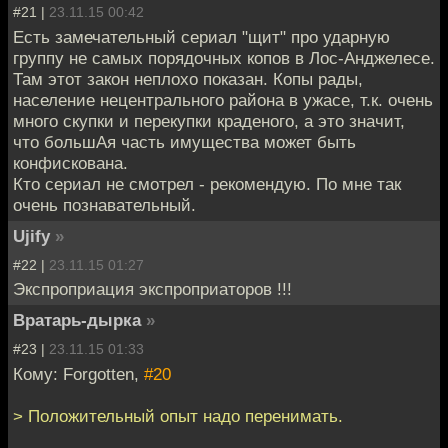
#21 |
23.11.15 00:42
Есть замечательный сериал "щит" про ударную
группу не самых порядочных копов в Лос-Анджелесе.
Там этот закон неплохо показан. Копы рады,
население нецентрального района в ужасе, т.к. очень
много скупки и перекупки краденого, а это значит,
что большАя часть имущества может быть
конфискована.
Кто сериал не смотрел - рекомендую. По мне так
очень познавательный.
Ujify
»
#22 |
23.11.15 01:27
Экспроприация экспроприаторов !!!
Вратарь-дырка
»
#23 |
23.11.15 01:33
Кому: Forgotten,
#20
> Положительный опыт надо перенимать.