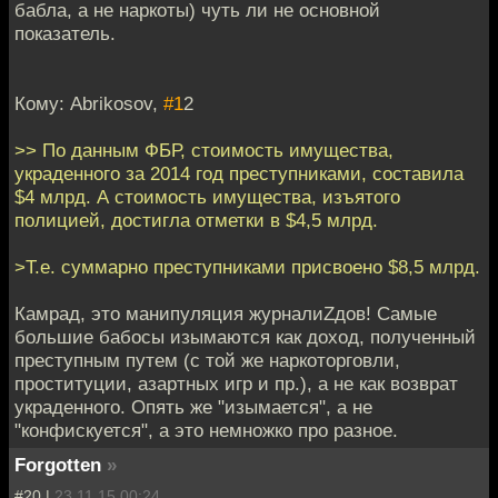
бабла, а не наркоты) чуть ли не основной
показатель.
Кому: Abrikosov,
#1
2
>> По данным ФБР, стоимость имущества,
украденного за 2014 год преступниками, составила
$4 млрд. А стоимость имущества, изъятого
полицией, достигла отметки в $4,5 млрд.
>Т.е. суммарно преступниками присвоено $8,5 млрд.
Камрад, это манипуляция журналиZдов! Самые
большие бабосы изымаются как доход, полученный
преступным путем (с той же наркоторговли,
проституции, азартных игр и пр.), а не как возврат
украденного. Опять же "изымается", а не
"конфискуется", а это немножко про разное.
Forgotten
»
#20 |
23.11.15 00:24