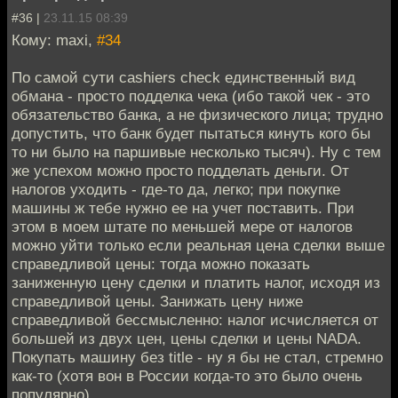
#36 |
23.11.15 08:39
Кому: maxi,
#34
По самой сути cashiers check единственный вид
обмана - просто подделка чека (ибо такой чек - это
обязательство банка, а не физического лица; трудно
допустить, что банк будет пытаться кинуть кого бы
то ни было на паршивые несколько тысяч). Ну с тем
же успехом можно просто подделать деньги. От
налогов уходить - где-то да, легко; при покупке
машины ж тебе нужно ее на учет поставить. При
этом в моем штате по меньшей мере от налогов
можно уйти только если реальная цена сделки выше
справедливой цены: тогда можно показать
заниженную цену сделки и платить налог, исходя из
справедливой цены. Занижать цену ниже
справедливой бессмысленно: налог исчисляется от
большей из двух цен, цены сделки и цены NADA.
Покупать машину без title - ну я бы не стал, стремно
как-то (хотя вон в России когда-то это было очень
популярно).