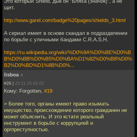
Это который Shield, дык он "Бляха (значок)", а не
щит.
http://www.garel.com/badge%20pages/shields_3.html
А сериал имеет в основе скандал в подразделении
по борьбе с уличными бандами C.R.A.S.H.
https://ru.wikipedia.org/wiki/%D0%9A%D0%BE%D0%B
B%D0%BB%D0%B5%D0%BA%D1%82%D0%B8%D0%
B2%D0%BD%D1%8B%D0%...
lisboa
»
#26 |
23.11.15 02:02
Кому: Forgotten,
#19
> Более того, органы имеют право изымать
имущество, происхождение которого гражданин не
может объяснить. И это кстати реальный
инструмент в борьбе с коррупцией и
оргпреступностью.