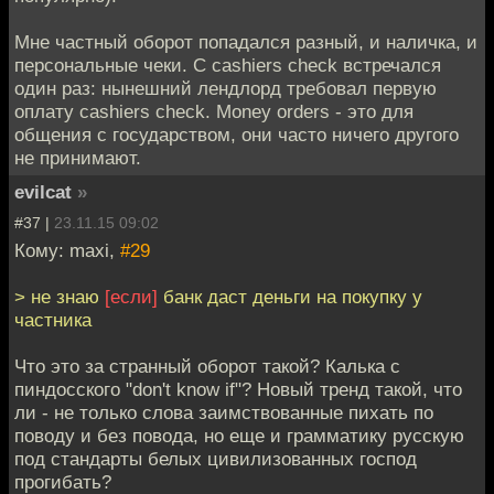
Мне частный оборот попадался разный, и наличка, и
персональные чеки. С cashiers check встречался
один раз: нынешний лендлорд требовал первую
оплату cashiers check. Money orders - это для
общения с государством, они часто ничего другого
не принимают.
evilcat
»
#37 |
23.11.15 09:02
Кому: maxi,
#29
> не знаю
[если]
банк даст деньги на покупку у
частника
Что это за странный оборот такой? Калька с
пиндосского "don't know if"? Новый тренд такой, что
ли - не только слова заимствованные пихать по
поводу и без повода, но еще и грамматику русскую
под стандарты белых цивилизованных господ
прогибать?