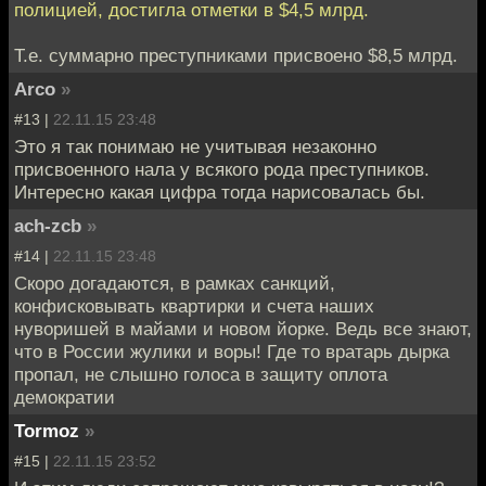
полицией, достигла отметки в $4,5 млрд.
Т.е. суммарно преступниками присвоено $8,5 млрд.
Arco
»
#13 |
22.11.15 23:48
Это я так понимаю не учитывая незаконно
присвоенного нала у всякого рода преступников.
Интересно какая цифра тогда нарисовалась бы.
ach-zcb
»
#14 |
22.11.15 23:48
Скоро догадаются, в рамках санкций,
конфисковывать квартирки и счета наших
нуворишей в майами и новом йорке. Ведь все знают,
что в России жулики и воры! Где то вратарь дырка
пропал, не слышно голоса в защиту оплота
демократии
Tormoz
»
#15 |
22.11.15 23:52