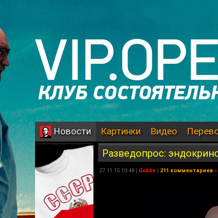
Картинки
Видео
Перев
Новости
Разведопрос: эндокрино
27.11.15 10:48 |
Goblin
|
211 комментариев
»