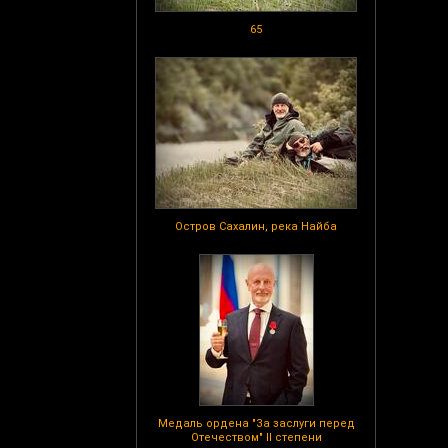
65
Остров Сахалин, река Найба
Медаль ордена "За заслуги перед
Отечеством" II степени