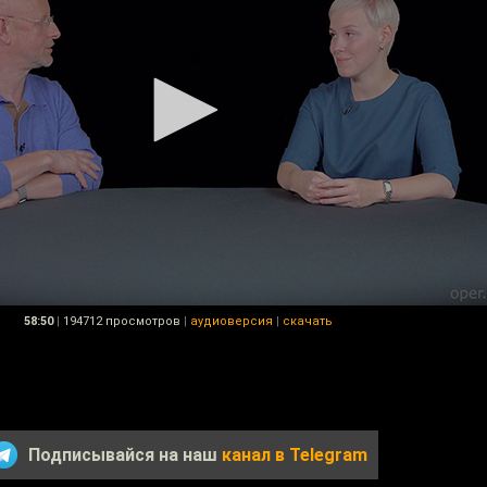
58:50
|
194712 просмотров
|
аудиоверсия
|
скачать
Подписывайся на наш
канал в Telegram