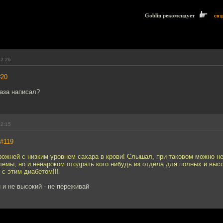
Goblin рекомендует
соз
12:26
#20
аза написал?
02:15
#119
ожней с низким уровнем сахара в крови! Слышал, при таковом можно не
емы, но и ненароком отодрать кого нибудь из отдела для полных и высо
 с этим диабетом!!!
 и не высокий - не переживай