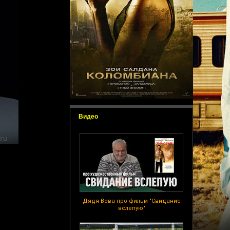
Видео
Дядя Вова про фильм "Свидание
вслепую"