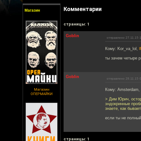
Комментарии
Магазин
cтраницы: 1
Goblin
отправлено 27.11.15 
Кому: Kor_va_lol,
ты зачем четыре р
Goblin
отправлено 28.11.15 
Кому: Amsterdam,
Магазин
ОПЕРМАЙКИ
> Дим Юрич, остор
эндокринные пробл
знаете, как бывает
если ты не полный
cтраницы: 1