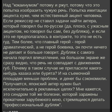
Над "кокаинумом" потому и ржут, потому что это
попытка изобразить чужую речь. Попытка имитации
акцента хуже, чем естественный акцент человека.
Если режиссер не ставил задачи найти актера,
который говорил бы по-русски (да, плохо, с ужасным
акцентом, но говорил бы сам, без дубляжа), и если
это не предполагалось в контракте, то это не есть
гуд. Тем более, что главный герой - герой
драматический, а не герой боевика, он почти ничего
не делает и больше говорит. Дубляж с самого
начала портил впечатление, на большом экране же
сразу видно, что речь не совпадает с движением
губ. Почему в таком случае не пригласили какого-
нибудь казаха или бурята? И на съемочной
площадке меньше проблем, и денег бы сэкономили.
Получается, японский актер нужен был
исключительно в рекламных целях? Мне кажется,
это синдром той же болезни, которой заражены
прокатчики зарубежного кино, стремящиеся делать
"профессиональный дубляж".