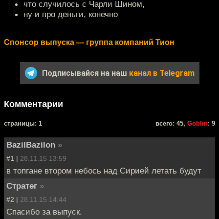
что случилось с Чарли Шином,
ну и про деньги, конечно
Спонсор выпуска — группа компаний Тион
Подписывайся на наш
канал в Telegram
Комментарии
cтраницы: 1
всего: 45,
Goblin
: 9
BazilBazilon
»
#1 |
28.11.15 13:59
в топгане втором небось над Сирией летать будут
Стратег
»
#2 |
28.11.15 14:44
Спасибо за выпуск.