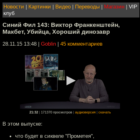
Новости
|
Картинки
|
Видео
|
Переводы
|
Магазин
|
VIP
клуб
Синий Фил 143: Виктор Франкенштейн,
Макбет, Убийца, Хороший динозавр
28.11.15 13:48
|
Goblin
|
45 комментариев
21:32
|
171370 просмотров
|
аудиоверсия
|
скачать
В этом выпуске:
что будет в сиквеле "Прометея",