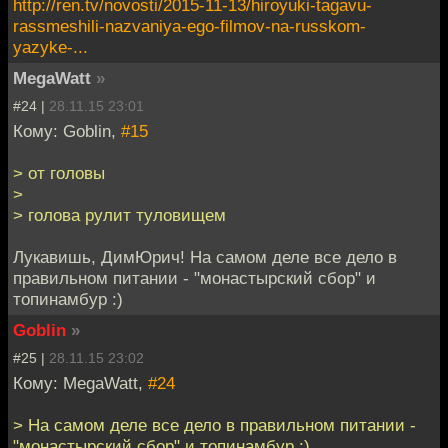
http://ren.tv/novosti/2015-11-13/hiroyuki-tagavu-
rassmeshili-nazvaniya-ego-filmov-na-russkom-
yazyke-...
MegaWatt
»
#24 |
28.11.15 23:01
Кому: Goblin,
#15
> от головы
>
> голова рулит туловищем
Лукавишь, ДимЮрич! На самом деле все дело в
правильном питании - "монастырский сбор" и
топинамбур :)
Goblin
»
#25 |
28.11.15 23:02
Кому: MegaWatt,
#24
> На самом деле все дело в правильном питании -
"монастырский сбор" и топинамбур :)