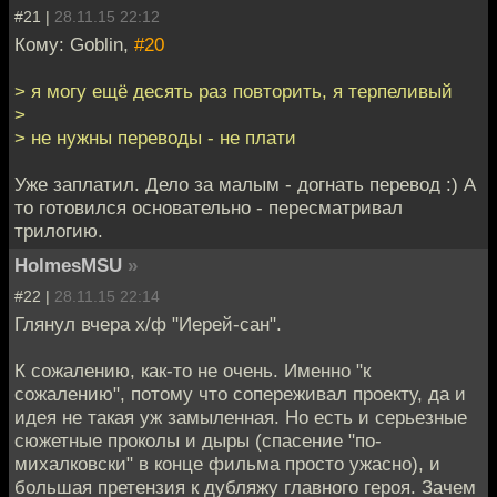
#21 |
28.11.15 22:12
Кому: Goblin,
#20
> я могу ещё десять раз повторить, я терпеливый
>
> не нужны переводы - не плати
Уже заплатил. Дело за малым - догнать перевод :) А
то готовился основательно - пересматривал
трилогию.
HolmesMSU
»
#22 |
28.11.15 22:14
Глянул вчера х/ф "Иерей-сан".
К сожалению, как-то не очень. Именно "к
сожалению", потому что сопереживал проекту, да и
идея не такая уж замыленная. Но есть и серьезные
сюжетные проколы и дыры (спасение "по-
михалковски" в конце фильма просто ужасно), и
большая претензия к дубляжу главного героя. Зачем