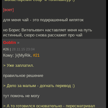
[воет]
для меня чай - это подкрашенный кипяток
но Борис Вительевич наставляет меня на путь
истинный, скоро снова расскажет про чай
Goblin
»
#26 |
28.11.15 23:04
Кому: }i{MyRik,
#21
> Уже заплатил.
правильное решение
> Дело за малым - догнать перевод :)
тут помочь не могу
> А то готовился основательно - пересматривал