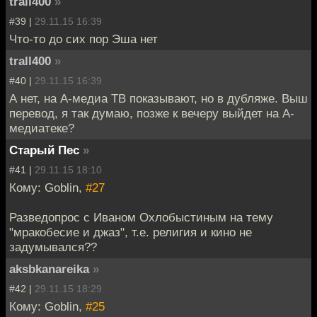
trall400
»
#39 |
29.11.15 16:39
Что-то до сих пор Эша нет
trall400
»
#40 |
29.11.15 16:39
А нет, на А-медиа ТВ показывают, но в дубляже. Выш
перевод, я так думаю, позже к вечеру выйдет на А-
медиатеке?
Старый Пес
»
#41 |
29.11.15 18:10
Кому: Goblin,
#27
Разведопрос с Иваном Охлобыстиным на тему
"мракобесие и джаз", т.е. религия и кино не
задумывался??
aksbkanareika
»
#42 |
29.11.15 18:29
Кому: Goblin,
#25