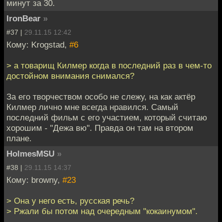
минут за 30.
IronBear
»
#37 |
29.11.15 12:42
Кому: Krogstad,
#6
> а товарищ Килмер когда в последний раз в чем-то
достойном внимания снимался?
За его творчеством особо не слежу, на как актёр
Килмер лично мне всегда нравился. Самый
последний фильм с его участием, который считаю
хорошим - "Дежа вю". Правда он там на втором
плане.
HolmesMSU
»
#38 |
29.11.15 14:37
Кому: browny,
#23
> Она у него есть, русская речь?
> Ржали бы потом над очередным "кокаинумом".