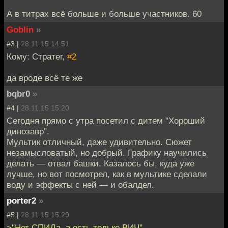
А в титрах всё больше и больше участников. 60
Goblin
»
#3 |
28.11.15 14:51
Кому: Стратег,
#2
да вроде всё те же
bqbr0
»
#4 |
28.11.15 15:20
Сегодня прямо с утра посетил с дитем "Хороший
динозавр".
Мультик отличный, даже удивительно. Сюжет
незамысловатый, но добрый. Графику научились
делать — отвал башки. Казалось бы, куда уже
лучше, но вот посмотрел, как в мультике сделали
воду и эффекты с ней — и обалдел.
porter2
»
#5 |
28.11.15 15:29
>"Нет СПИДа, а есть только ВИЧ"