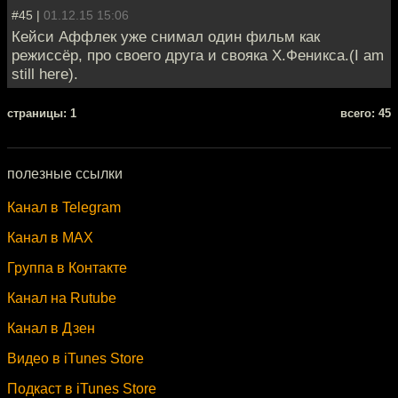
#45 |
01.12.15 15:06
Кейси Аффлек уже снимал один фильм как
режиссёр, про своего друга и свояка Х.Феникса.(I am
still here).
cтраницы: 1
всего: 45
полезные ссылки
Канал в Telegram
Канал в MAX
Группа в Контакте
Канал на Rutube
Канал в Дзен
Видео в iTunes Store
Подкаст в iTunes Store