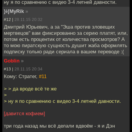
ну я по сравнению с видео 3-4 летней давности.
}i{MyRik
»
#12 |
28.11.15 20:32
Дмитрий Юрьевич, а за "Эша против зловещих
мертвецов" вам фиксированно за серию платят, или,
потом есть процентик от количества просмотров? А
то мою пиратскую сущность душит жаба оформлять
подписку только ради сериала в вашем переводе :(
Goblin
»
#13 |
28.11.15 20:34
Кому: Стратег,
#11
> > да вроде всё те же
>
> ну я по сравнению с видео 3-4 летней давности.
[давится кофием]
три года назад мы всё делали вдвоём - я и Дэн