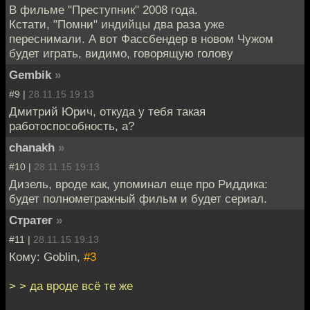
В фильме "Преступник" 2008 года.
Кстати, "Помни" индийцы два раза уже
переснимали. А вот Фассбендер в новом Чужом
будет играть, видимо, говорящую голову
Gembik
»
#9 |
28.11.15 19:13
Дмитрий Юрич, откуда у тебя такая
работоспособность, а?
chanakh
»
#10 |
28.11.15 19:13
Дизель, вроде как, упоминал еще про Риддика:
будет полнометражный фильм и будет сериал.
Стратег
»
#11 |
28.11.15 19:13
Кому: Goblin,
#3
> > да вроде всё те же