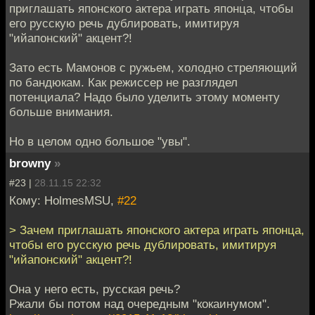
приглашать японского актера играть японца, чтобы
его русскую речь дублировать, имитируя
"ийапонский" акцент?!
Зато есть Мамонов с ружьем, холодно стреляющий
по бандюкам. Как режиссер не разглядел
потенциала? Надо было уделить этому моменту
больше внимания.
Но в целом одно большое "увы".
browny
»
#23 |
28.11.15 22:32
Кому: HolmesMSU,
#22
> Зачем приглашать японского актера играть японца,
чтобы его русскую речь дублировать, имитируя
"ийапонский" акцент?!
Она у него есть, русская речь?
Ржали бы потом над очередным "кокаинумом".