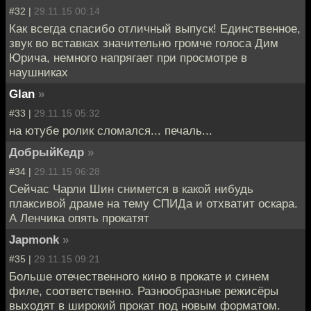
#32 |
29.11.15 00:14
Как всегда спасибо отличный выпуск! Единственное,
звук во вставках значительно громче голоса Дим
Юрича, немного напрягает при просмотре в
наушниках
Glan
»
#33 |
29.11.15 05:32
на ютубе ролик сломался... печаль...
ДобрыйКедр
»
#34 |
29.11.15 06:28
Сейчас Чарли Шин снимется в какой нибудь
плаксивой драме на тему СПИДа и отхватит оскара.
А Ленчика опять прокатят
Japmonk
»
#35 |
29.11.15 09:21
Больше отечественного кино в прокате и синем
филе, соответственно. Разнообразные режисёры
выходят в широкий прокат под новым форматом.