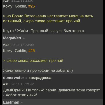
#29 |
28.11.15 23:07
Кому: Goblin,
#25
> но Борис Вительевич наставляет меня на путь
истинный, скоро снова расскажет про чай
Круто ! Ждём. Прошлый выпуск был хорош.
MegaWatt
»
#30 |
28.11.15 23:09
Кому: Goblin,
#25
> скоро снова расскажет про чай
Желательно и про кофий не забыть :)
donerweter
»
камрадесса
#31 |
28.11.15 23:42
ДимЮрьич! Не только парни, девчонки тоже говорят
- Хобот отличный!
Eastman
»