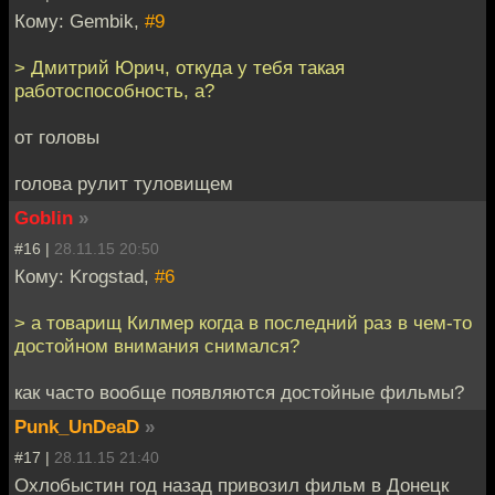
Кому: Gembik,
#9
> Дмитрий Юрич, откуда у тебя такая
работоспособность, а?
от головы
голова рулит туловищем
Goblin
»
#16 |
28.11.15 20:50
Кому: Krogstad,
#6
> а товарищ Килмер когда в последний раз в чем-то
достойном внимания снимался?
как часто вообще появляются достойные фильмы?
Punk_UnDeaD
»
#17 |
28.11.15 21:40
Охлобыстин год назад привозил фильм в Донецк