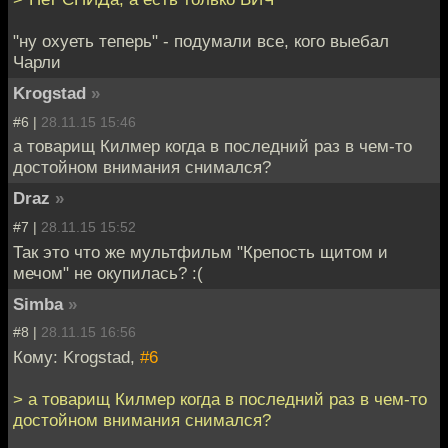
"ну охуеть теперь" - подумали все, кого выебал
Чарли
Krogstad
»
#6 |
28.11.15 15:46
а товарищ Килмер когда в последний раз в чем-то
достойном внимания снимался?
Draz
»
#7 |
28.11.15 15:52
Так это что же мультфильм "Крепость щитом и
мечом" не окупилась? :(
Simba
»
#8 |
28.11.15 16:56
Кому: Krogstad,
#6
> а товарищ Килмер когда в последний раз в чем-то
достойном внимания снимался?