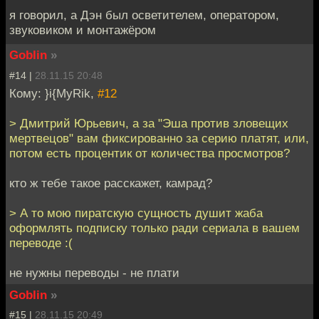
я говорил, а Дэн был осветителем, оператором,
звуковиком и монтажёром
Goblin
»
#14 |
28.11.15 20:48
Кому: }i{MyRik,
#12
> Дмитрий Юрьевич, а за "Эша против зловещих
мертвецов" вам фиксированно за серию платят, или,
потом есть процентик от количества просмотров?
кто ж тебе такое расскажет, камрад?
> А то мою пиратскую сущность душит жаба
оформлять подписку только ради сериала в вашем
переводе :(
не нужны переводы - не плати
Goblin
»
#15 |
28.11.15 20:49