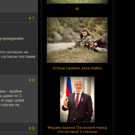
65
# 7
 учреждениях,
то согласен на
 согласие поставив
Остров Сахалин, река Найба
# 8
аны - крайне
а даже по 1
о ж надо дома
 совсем не
Медаль ордена "За заслуги перед
# 9
Отечеством" II степени