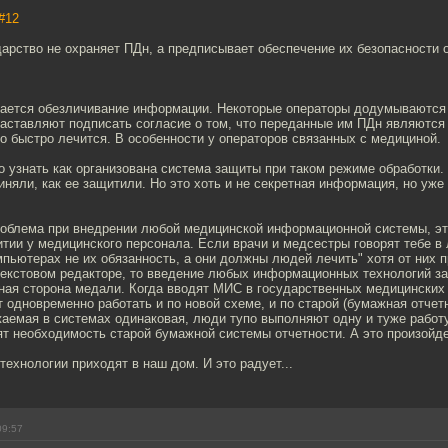
#12
арство не охраняет ПДн, а предписывает обеспечение их безопасности 
вается обезличивание информации. Некоторые операторы додумываются
заставляют подписать согласие о том, что переданные им ПДн являются
о быстро лечится. В особенности у операторов связанных с медициной.
 узнать как организована система защиты при таком режиме обработки.
няли, как ее защитили. Но это хоть и не секретная информация, но уж
облема при внедрении любой медицинской информационной системы, эт
итии у медицинского персонала. Если врачи и медсестры говорят тебе в 
мпьютерах не их обязанность, а они должны людей лечить" хотя от них п
текстовом редакторе, то введение любых информационных технологий з
тная сторона медали. Когда вводят МИС в государственных медицинских
 одновременно работать и по новой схеме, и по старой (бумажная отчетн
аемая в системах одинаковая, люди тупо выполняют одну и туже работ
ят необходимость старой бумажной системы отчетности. А это произойде
 технологии приходят в наш дом. И это радует...
09:57