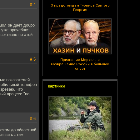
# 4
О предстоящем Турнире Святого
Георгия
мол он даёт добро
о уже врачебная
ъективно по этой
# 5
Признание Меркель и
возвращение России в большой
спорт
ных показателей
 мобильный телефон
Картинки
озреваю, что
ный процесс "по
# 6
рском до областной
связи с этим