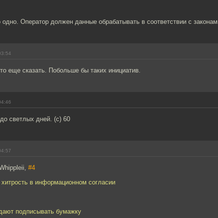
о одно. Оператор должен данные обрабатывать в соответствии с законами
03:54
то еще сказать. Побольше бы таких инициатив.
04:46
до светлых дней. (с) 60
04:57
Whippleii,
#4
о хитрость в информационном согласии
 дают подписывать бумажку