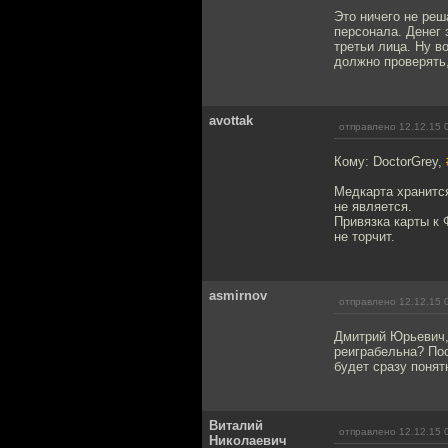
Это ничего не реш
персонала. Денег 
третьи лица. Ну в
должно проверять,
avottak
отправлено 12.12.15 
Кому: DoctorGrey,
Медкарта хранится
не является.
Привязка карты к 
не торчит.
asmirnov
отправлено 12.12.15 
Дмитрий Юрьевич, 
реиграбельна? Пос
будет сразу понят
Виталий
отправлено 12.12.15 
Николаевич