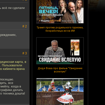
ть всё ли сделали
# 2
Трамп против родильного туризма,
безработица из-за ИИ
чреждениях,
# 3
ицинская карта, в
и. Пользователи
Дядя Вова про фильм "Свидание
из кабинета врача
вслепую"
а посещаю.
дить, все
 мейлу, когда в
 графики делать
го техника дошла!