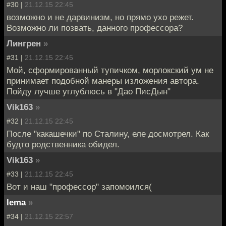
#30 |
21.12.15 22:45
возможно и не дарвинизм, но прямо ухо режет.
Возможно ли позвать, данного профессора?
Лингрен
»
#31 |
21.12.15 22:45
Мой, сформированный тупичком, морлокский ум не
принимает подобной манеры изложения автора.
Пойду лучше углублюсь в "Дао ПисДын"
Vik163
»
#32 |
21.12.15 22:45
После "какашечки" по Сталину, еле досмотрел. Как
будто родственника обидел.
Vik163
»
#33 |
21.12.15 22:45
Вот и наш "профессор" запомоился(
lema
»
#34 |
21.12.15 22:57