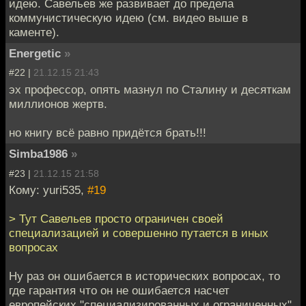
идею. Савельев же развивает до предела
коммунистическую идею (см. видео выше в
каменте).
Energetic
»
#22 |
21.12.15 21:43
эх профессор, опять мазнул по Сталину и десяткам
миллионов жертв.
но книгу всё равно придётся брать!!!
Simba1986
»
#23 |
21.12.15 21:58
Кому: yuri535,
#19
> Тут Савельев просто ограничен своей
специализацией и совершенно путается в иных
вопросах
Ну раз он ошибается в исторических вопросах, то
где гарантия что он не ошибается насчет
европейских "специализированных и ограниченных"