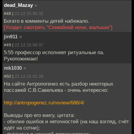
dead_Mazay
»
#48 |
22.12.15 00:32
Богато в комменты детей набежало.
[Уходит смотреть "Спокойной ночи, малыши"]
jin911
»
#49 |
22.12.15 00:37
5:55 профессор исполняет ритуальные па.
Рукопожимаю!
mk1030
»
#50 |
22.12.15 01:26
На сайте Антропогенез есть разбор некоторых
пассажей С.В.Савельева - очень интересно:
http://antropogenez.ru/review/686/4/
Выводы про его книгу, цитата:
- обилие ошибок и неточностей (на наш взгляд, счёт
идёт на сотни);