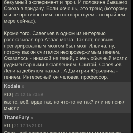
безумный эксперимент и проч. И половина бывшего
Союза в придачу. Если хочешь, это тренд (которому
мы не противостоим, но потворствуем - по крайнем
мере сейчас).
Кроме того, Савельев в одном из интервью
рассказывал про Атлас мозга. Так вот, первым
препарированным мозгом был мозг Ильича, ну,
потому как он считался неопровержимым гением.
Оказалось - никакой не гений, очень обычный мозг с
рудиментарными вкраплениям. Считай, Савельев
Ленина дебилом назвал. А Дмитрия Юрьевича -
гением. Интересный он человек, профессор.
Kodale
»
#10 |
21.12.15 20:59
как то, всё, врде так, но что-то не так? или не понял
мысли
TitansFury
»
#11 |
21.12.15 21:01