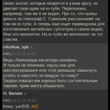
своих коллег, которые пиарятся в узком кругу, он
двигает свои идеи на ю-тубе. Перельмана,
например, там же я не видел. Про то, что нужны
деньги на томограф С. Савельев рассказывает на
том же ю-тубе. А теперь еще ищет переводчика для
изготовления английских субтитров к своим видео.
Мне это непонятно. На ю-тубе же контингент не тот
совсем.
nikolkas_spb
»
#38 |
21.12.15 23:10
Виды Ленинграда как всегда шикарны.
Я только не понимаю, паузы они для
конспектирования или чтоб рюмашку замахнуть
успеть и закусить за каждую то главу?
Заодно показал как хорошо быть состоятельным
парнем, прям мечта обывателя.
O. Bender
»
#39 |
21.12.15 23:10
Кому: yuri535,
#12