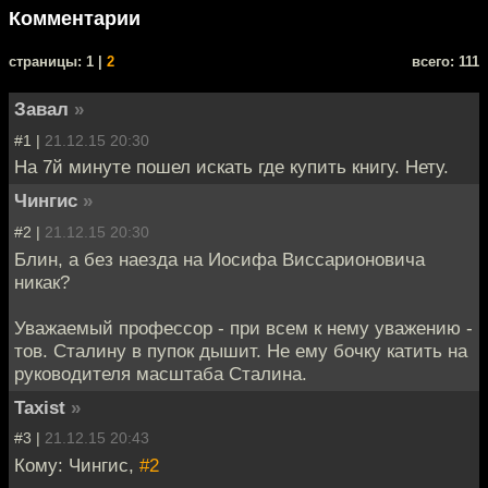
Комментарии
cтраницы: 1 |
2
всего: 111
Завал
»
#1 |
21.12.15 20:30
На 7й минуте пошел искать где купить книгу. Нету.
Чингиc
»
#2 |
21.12.15 20:30
Блин, а без наезда на Иосифа Виссарионовича
никак?
Уважаемый профессор - при всем к нему уважению -
тов. Сталину в пупок дышит. Не ему бочку катить на
руководителя масштаба Сталина.
Taxist
»
#3 |
21.12.15 20:43
Кому: Чингиc,
#2