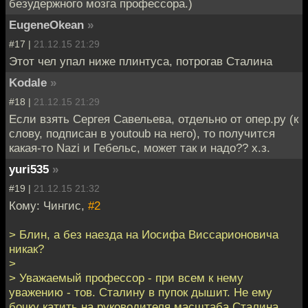
безудержного мозга профессора.)
EugeneOkean
»
#17 |
21.12.15 21:29
Этот чел упал ниже плинтуса, потрогав Сталина
Kodale
»
#18 |
21.12.15 21:29
Если взять Сергея Савельева, отдельно от опер.ру (к
слову, подписан в youtoub на него), то получится
какая-то Nazi и Гебельс, может так и надо?? х.з.
yuri535
»
#19 |
21.12.15 21:32
Кому: Чингиc,
#2
> Блин, а без наезда на Иосифа Виссарионовича
никак?
>
> Уважаемый профессор - при всем к нему
уважению - тов. Сталину в пупок дышит. Не ему
бочку катить на руководителя масштаба Сталина.