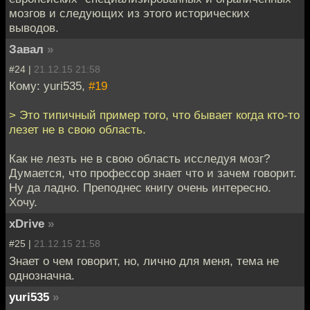
мозгов и следующих из этого исторических
выводов.
Завал
»
#24 |
21.12.15 21:58
Кому: yuri535,
#19
> Это типичный пример того, что бывает когда кто-то
лезет не в свою область.
Как не лезть не в свою область исследуя мозг?
Думается, что профессор знает что и зачем говорит.
Ну да ладно. Преподнес книгу очень интересно.
Хочу.
xDrive
»
#25 |
21.12.15 21:58
Знает о чем говорит, но, лично для меня, тема не
однозначна.
yuri535
»