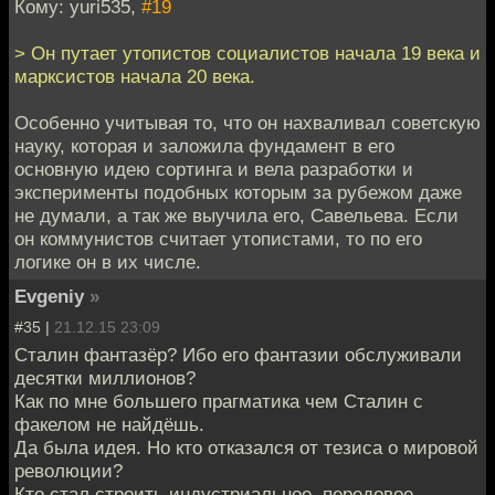
Кому: yuri535,
#19
> Он путает утопистов социалистов начала 19 века и
марксистов начала 20 века.
Особенно учитывая то, что он нахваливал советскую
науку, которая и заложила фундамент в его
основную идею сортинга и вела разработки и
эксперименты подобных которым за рубежом даже
не думали, а так же выучила его, Савельева. Если
он коммунистов считает утопистами, то по его
логике он в их числе.
Evgeniy
»
#35 |
21.12.15 23:09
Сталин фантазёр? Ибо его фантазии обслуживали
десятки миллионов?
Как по мне большего прагматика чем Сталин с
факелом не найдёшь.
Да была идея. Но кто отказался от тезиса о мировой
революции?
Кто стал строить индустриальное, передовое