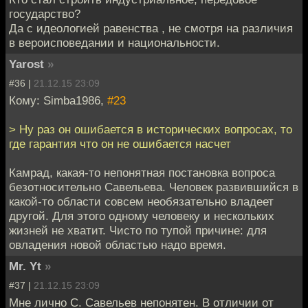
государство?
Да с идеологией равенства , не смотря на различия
в вероисповедании и национальности.
Yarost
»
#36 |
21.12.15 23:09
Кому: Simba1986,
#23
> Ну раз он ошибается в исторических вопросах, то
где гарантия что он не ошибается насчет
Камрад, какая-то непонятная постановка вопроса
безотносительно Савельева. Человек развившийся в
какой-то области совсем необязательно владеет
другой. Для этого одному человеку и нескольких
жизней не хватит. Чисто по тупой причине: для
овладения новой областью надо время.
Mr. Yt
»
#37 |
21.12.15 23:09
Мне лично С. Савельев непонятен. В отличии от