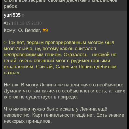
Опять всё засрали своими десятками миллионов
рабов
yuri535
»
#12 |
21.12.15 21:10
Кому: O. Bender,
#9
> Так вот, первым препарированным мозгом был
мозг Ильича, ну, потому как он считался
неопровержимым гением. Оказалось - никакой не
гений, очень обычный мозг с рудиментарными
вкраплениям. Считай, Савельев Ленина дебилом
назвал.
Не так. В мозгу Ленина не нашли ничего необычного.
Думали что там какие-то особые клетки есть, а таких
клеток не существует в природе.
Что именно нужно было искать у Ленина ещё
неизвестно. Карт гениальности ещё нет. Есть знание
нескорых принципов.