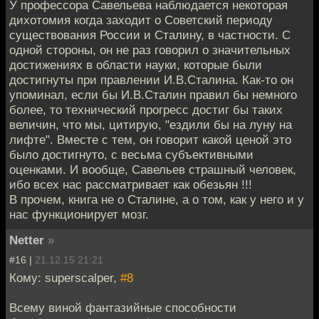
У профессора Савельева наблюдается некоторая
дихотомия когда заходит о Советский периоду
существования России и Сталину, в частности. С
одной стороны, он не раз говорил о значительных
достижениях в области науки, которые были
достигнуты при правлении И.В.Сталина. Как-то он
упоминал, если бы И.В.Сталин правил бы немного
более, то технический прогресс достиг бы таких
величин, что мы, цитирую, "ездили бы на луну на
лифте". Вместе с тем, он говорит какой ценой это
было достигнуто, с весьма субъективными
оценками. И вообще, Савельев страшный человек,
ибо всех нас рассматривает как обезьян !!!
В прочем, книга не о Сталине, а о том, как у него и у
нас функционирует мозг.
Netter
»
#16 |
21.12.15 21:21
Кому: superscalper,
#8
Всему виной фантазийные способности