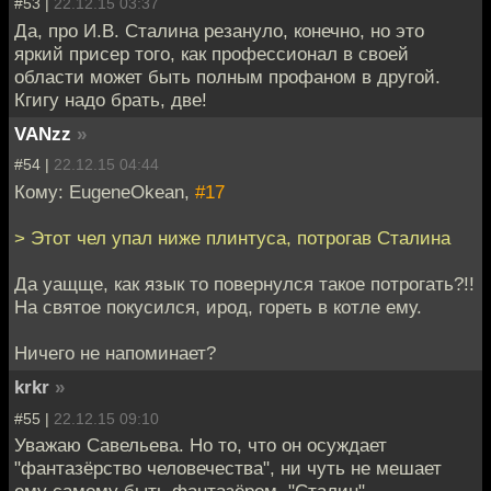
#53 |
22.12.15 03:37
Да, про И.В. Сталина резануло, конечно, но это
яркий присер того, как профессионал в своей
области может быть полным профаном в другой.
Кгигу надо брать, две!
VANzz
»
#54 |
22.12.15 04:44
Кому: EugeneOkean,
#17
> Этот чел упал ниже плинтуса, потрогав Сталина
Да уащще, как язык то повернулся такое потрогать?!!
На святое покусился, ирод, гореть в котле ему.
Ничего не напоминает?
krkr
»
#55 |
22.12.15 09:10
Уважаю Савельева. Но то, что он осуждает
"фантазёрство человечества", ни чуть не мешает