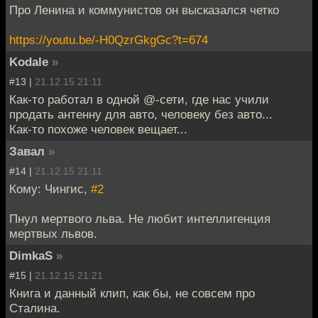
Про Ленина и коммунистов он высказался четко
https://youtu.be/-H0QzrGkgGc?t=674
Kodale
»
#13 |
21.12.15 21:11
Как-то работал в одной @-сети, где нас учили
продать антенну для авто, человеку без авто...
Как-то похоже человек вещает...
Завал
»
#14 |
21.12.15 21:11
Кому: Чингиc,
#2
Пнул мертвого льва. Не любит интеллигенция
мертвых львов.
DimkaS
»
#15 |
21.12.15 21:21
Книга и данный клип, как бы, не совсем про
Сталина.