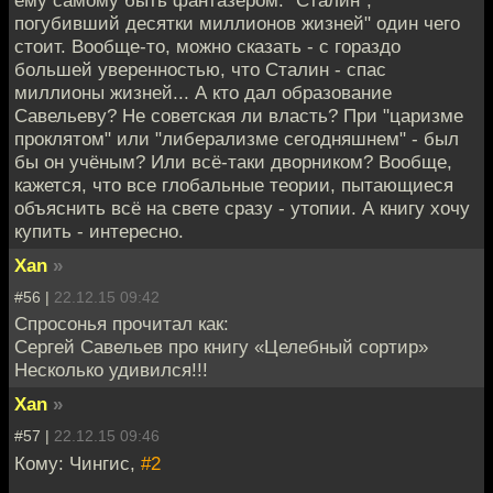
ему самому быть фантазёром. "Сталин",
погубивший десятки миллионов жизней" один чего
стоит. Вообще-то, можно сказать - с гораздо
большей уверенностью, что Сталин - спас
миллионы жизней... А кто дал образование
Савельеву? Не советская ли власть? При "царизме
проклятом" или "либерализме сегодняшнем" - был
бы он учёным? Или всё-таки дворником? Вообще,
кажется, что все глобальные теории, пытающиеся
объяснить всё на свете сразу - утопии. А книгу хочу
купить - интересно.
Xan
»
#56 |
22.12.15 09:42
Спросонья прочитал как:
Сергей Савельев про книгу «Целебный сортир»
Несколько удивился!!!
Xan
»
#57 |
22.12.15 09:46
Кому: Чингиc,
#2