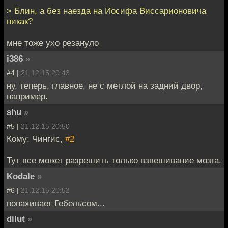
> Блин, а без наезда на Иосифа Виссарионовича
никак?
мне тоже ухо резануло
i386
»
#4 |
21.12.15 20:43
ну, теперь, главное, не с метлой на задний двор,
например.
shu
»
#5 |
21.12.15 20:50
Кому: Чингиc,
#2
Тут все может разрешить только взвешивание мозга.
Kodale
»
#6 |
21.12.15 20:52
попахивает Гебельсом...
dilut
»