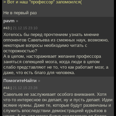
> Вот и наш "профессор" запомоился(
Не в первый раз
pavm
»
#43 |
21.12.15 23:10
Хотелось бы перед прочтением узнать мнение
оппонентов Савельева из смежных наук, возможно,
некоторые вопросы необходимо читать с
осторожностью?
А в целом, настораживает желание профессора
заняться селекцией мозга, когда люди в целом
слабо представляют не то, что как работает мозг, а
даже, что есть благо для человека.
ПомогитеНайти
»
#44 |
21.12.15 23:28
Савельев не заслуживает особого внимания. Хотя
что-то интересное он делает, ну и пусть делает. Идеи
всякие нужны. Даже те, которые будут развенчаны и
служить впоследствии демонстрацией курьёзов в
науке. А то, что мозги будут исследоваться более