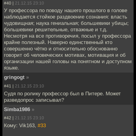
#40 |
21.12.15 23:10
У профессора по поводу нашего прошлого в голове
наблюдается стойкое раздвоение сознания: власть
чудовищная; наука гениальная; большевики убицы;
большевики решительные, отважные и т.д.
Несмотря на все противоречия, посыл у профессора
крайне полезный. Наверно единственный кто
совершенно чётко и относительно обоснованно
говорит об человеческих мотивах, мотивация и об
организации нашей головы на понятном и доступном
языке.
gringogt
»
#41 |
21.12.15 23:10
Судя по ролику профессор был в Питере. Может
разведопрос записывал?
Simba1986
»
#42 |
21.12.15 23:10
Кому: Vik163,
#33