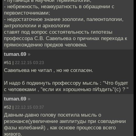
- путаница в научной терминологии;
- небрежность, неаккуратность в обращении с
первоисточниками;
- недостаточное знание зоологии, палеонтологии,
антропологии и археологии
ставят под вопрос состоятельность гипотезы
профессора С.В. Савельева о причинах перехода к
прямохождению предков человека.
tuman.69
»
#51 |
22.12.15 03:23
Савельева не читал , но не согласен.
И надо б подкинуть профессору мысль : "Что будет
с человеками , "если их хорошенько пИздить"(с) ? "
tuman.69
»
#52 |
22.12.15 03:37
Давным-давно голову посетила мысль о
резонансе(увеличение амплитуды при совпадении
фазы колебаний) , как основе процессов всего
живого.