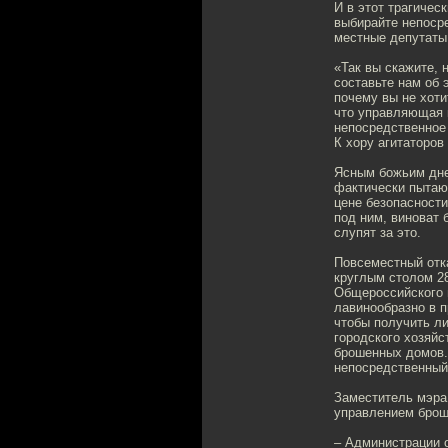
И в этот трагичес
выбирайте непоср
местные депутаты.
«Так вы скажите, 
составьте нам об 
почему вы не хоти
что управляющая 
непосредственное 
К хору агитаторов
Ясным божьим дне
фактически пытают
цене безопасности
под ним, виноват
слупят за это.
Повсеместный отк
круглым столом 28
Общероссийского 
лавинообразно в 
чтобы получить ли
городского хозяйс
брошенных домов. 
непосредственный 
Заместитель мэра
управлением бро
– Администрации 