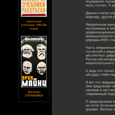
поуправлял полови
пыль глотать. А де
Дружно считая уп
квартиру, другие р
Советские
Неприличное жиль
учебники 1940-50х
построенные в эпо
годов
дореволюционные 
промышленности и 
реформа ЖКХ стал
Часть неприличног
что ветхий и ава
абсолютных цифрах
России насчитывал
неблагополучного
А ведь это только
абсурда стойко бо
И вот что придум
Они предлагают и
заложив в него м
Магазин
современный подх
ОПЕРМАЙКИ
О предъявлении ж
не хотят. Если ж
домами. Жители ос