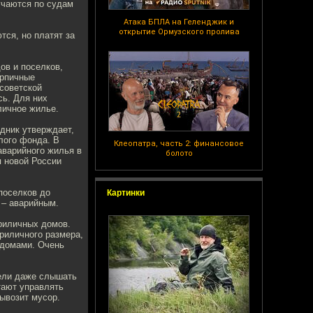
учаются по судам
Атака БПЛА на Геленджик и
открытие Ормузского пролива
ся, но платят за
ов и поселков,
ирпичные
советской
сь. Для них
личное жилье.
одник утверждает,
лого фонда. В
Клеопатра, часть 2: финансовое
аварийного жилья в
болото
я новой России
поселков до
Картинки
 – аварийным.
риличных домов.
риличного размера,
 домами. Очень
ели даже слышать
тают управлять
вывозит мусор.