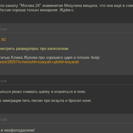
 по каналу "Москва 24" знаменитая Мизулина вещала, что она ещё в сов
России хороша только монархия. Ждём-с.
23:04
,
#2
смотреть разведопрос про капитализм
татью Клима Жукова про хорошего царя и плохих бояр:
/post/29257/o-horoshih-tsaryah-i-plohih-boyarah
23:05
аться резко снимать шапку и кланяться в пояс.
в эмиграции петь песню про есаула и бросил коня.
23:08
 в неофелодализм!