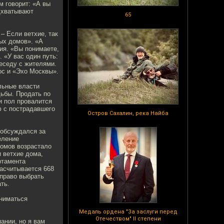
м говорит: «А вы
дхватывают
65
– Если ветхие, так
ных домов». «А
ия. «Вы понимаете,
 «У вас один путь:
еседу с жителями.
ос и «Эхо Москвы».
льные власти
дьбы. Продать по
и пол провалится
ф с пострадавшего
Остров Сахалин, река Найба
 обсуждался за
еление
омов возрастало
 ветхие дома,
ртамента
насчитывается 668
 право выбрать
ть.
аниматься
Медаль ордена "За заслуги перед
Отечеством" II степени
ании, но я вам