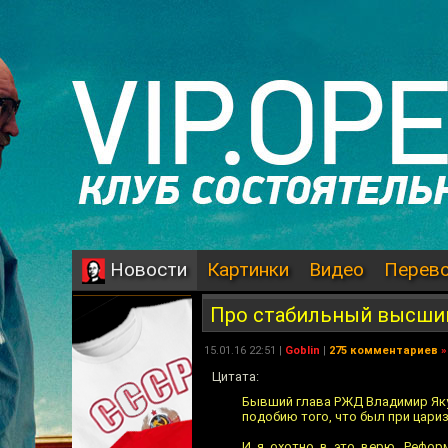
Картинки
Видео
Перев
Новости
Про стабильный высши
15.01.16 22:51 |
Goblin
|
275 комментариев
»
Цитата:
Бывший глава РЖД Владимир Якун
подобию того, что был при цари
И я охотно в это верю. Рефор