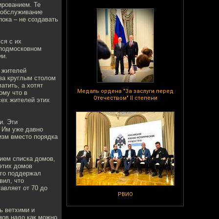
ированием. Те
а обслуживание
ока – не создавать
ся с их
 подмосковном
ии.
а жителей
за круглым столом
атить, а хотят
Медаль ордена "За заслуги перед
ому что в
Отечеством" II степени
ех жителей этих
и. Эти
 Им уже давно
изм вместо порядка
ием списка домов,
этих домов
Его поддержал
вил, что
тавляет от 70 до
РВИО
ь ветхими и
мов надо как можно