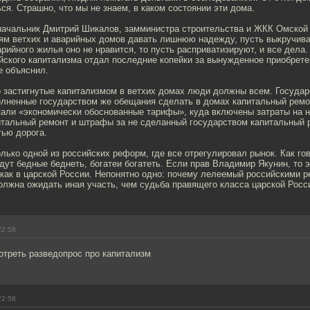
ся. Страшно, что мы не знаем, в каком состоянии эти дома.
начальник Дмитрий Шикалов, замминистра строительства и ЖКК Омской о
лям ветхих и аварийных домов давать лишнюю надежду, пусть выкручива
рийного жилья оно не нравится, то пусть расприватизируют, и все дела. 
йского капитализма отдал последние копейки за вынужденное приобрете
е объяснил.
о застигнутые капитализмом в ветхих домах люди должны всем. Государ
лненные государством же обещания сделать в домах капитальный рем
али «экономически обоснованные тарифы», куда включены затраты на 
итальный ремонт и штрафы за не сделанный государством капитальный 
тью дорога.
олько одной из российских реформ, где все отрегулировал рынок. Как го
удут бедные беднеть, богатеи богатеть. Если прав Владимир Якунин, то э
 как в царской России. Непонятно одно: почему лелеемый российскими
олжна ожидать иная участь, чем судьба правящего класса царской Росс
22:58
отреть разведопрос про капитализм
22:58