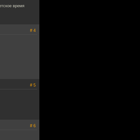
етское время
# 4
# 5
# 6