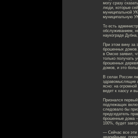
могу сразу сказат
люди, которые сей
муниципальной УК,
муниципальную УК
То есть администр
обслуживанием, но
наукограде Дубна,
При этом вину за 
брошенных домов.
в Омске заявил, ч
только получать у
брошенных деревя
домов, и это боль
В селах России л
здравомыслящие л
ясно: на огромной
ведет к хаосу и в
Признался первый 
подлежащих включ
следовало бы при
председатель пра
брошенные дома – 
100%, будет завтр
— Сейчас все эти
аварийными, пров