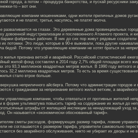
ной города, а потом – процедура банкротства, и пускай ресурсники зам
нежки-то – вот они.
равляющие компании мошенниками, одни жители приличных домов ругают
угаются и не платят, третьи, насупясь, не платят молча.
е разваливается на глазах. Это деревянные дома провинциальных город
ху довоенной индустриализации и послевоенного Атомного проекта, и к
бараки фабричных рабочих. В них до сих пор живут рядовые создатели 
их потомки. Это люди, которые в 90-е выживали, пока другие наживали
а бедой. Потому что управляющие компании не хотят браться за непри
о жилья признана ветхой и аварийной. Российский статистический ежег
рийный жилой фонд составлял в 2014 году 2,7% общей площади всего жи
 это 93,3 миллионов квадратных метров жилья. В 1990 году ветхого и 
ось 32,2 миллиона квадратных метров. То есть за время существовани
 жилья стало втрое больше.
 верхушка неприличного айсберга. Потому что администрации городов и 
рются с гражданами за непризнание ветхого жилья ветхим, а аварийного
али управляющие компании, чтобы отвязаться от противных жителей неп
м в форме ультиматума повысить тариф на содержание их жилья до неп
ноготысячные штрафы от жилищной инспекции за ненадлежащий уход за
од. Он называется «экономически обоснованный тариф».
ителям сметы расходов, формирующих размер тарифа, ловкие управит
ители не соглашаются с размером тарифа, управители самовольно перес
таются без аварийного обслуживания, никто не убирает их дворы и не 