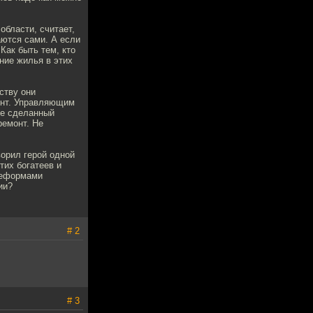
бласти, считает,
ются сами. А если
Как быть тем, кто
ние жилья в этих
ству они
онт. Управляющим
не сделанный
ремонт. Не
ворил герой одной
тих богатеев и
 реформами
ии?
# 2
# 3