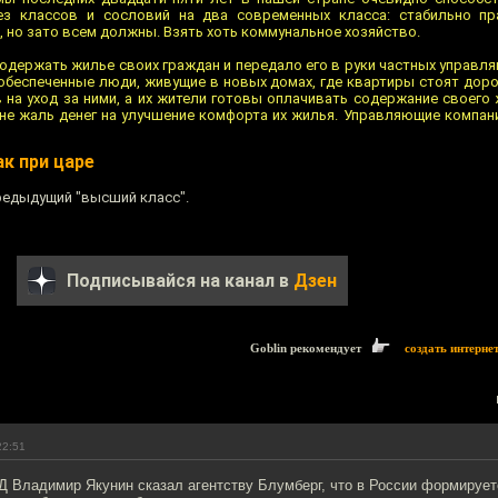
ез классов и сословий на два современных класса: стабильно пр
, но зато всем должны. Взять хоть коммунальное хозяйство.
одержать жилье своих граждан и передало его в руки частных управл
обеспеченные люди, живущие в новых домах, где квартиры стоят доро
 на уход за ними, а их жители готовы оплачивать содержание своего
не жаль денег на улучшение комфорта их жилья. Управляющие компани
к при царе
редыдущий "высший класс".
Подписывайся на канал в
Дзен
Goblin рекомендует
создать интерне
22:51
 Владимир Якунин сказал агентству Блумберг, что в России формирует