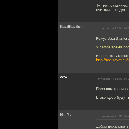
Тут на праздниках
считала, что для 
BazilBazilon
отправлено 15.01.16 
Кому: BazilBazilon
> самое время по
и прочитать мегас
http://red-sovet.su
edw
отправлено 15.01.16 
Пора нам трениров
В оконцове будут 
Mr. Yt
отправлено 15.01.16 
Добро пожаловать