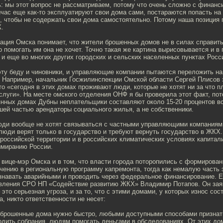
ь: мы этот вопрос не рассматриваем, потому что очень сложно с финанс
час еще как-то эксплуатируют свои дома сами, постараются попасть н
 чтобы не содержать свои дома самостоятельно. Потому наша позиция п
.
ация Омска понимает, что жители брошенных домов не в силах справить
 помогать им она не хочет. Точно такая же картина вырисовывается и в
 и еще во многих других городских и сельских населенных пунктах Росс
эту беду и чиновники, и управляющие компании пытаются переложить н
 Например, начальник Госжилинспекции Омской области Сергей Плисов 
то «сегодня в этих домах проживают люди, которые не хотят ни за что пл
слуги». На месте омского отделения ОНФ я бы проверила этот факт, пот
нных домах Дубны неплательщики составляют около 15-20 процентов вс
шей частью арендаторы социального жилья, а не собственники.
юди вообще не хотят связываться с частными управляющими компаниям
юди верят только в государство и требуют вернуть государство в ЖКХ.
 российской территории и в российских климатических условиях капитал
ымиранию России.
вице-мэр Омска и в том, что власти города поторопились с формирован
ению в региональную программу капремонта, тогда как немалую часть 
знавать аварийными и проводить через федеральное финансирование. 
вления СРО НП «Содействие развитию ЖКХ» Владимир Потапов. Он зая
это серьезная угроза, и за то, что с этими домами, у которых износ сос
а, никто ответственности не несет:
 брошенные дома нужно быстро, любыми доступными способами признат
одить собрания, людям помогать деньгами в обследованиях. От этих до