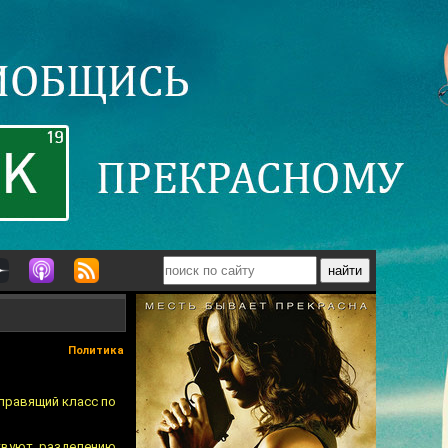
Политика
 правящий класс по
твуют разделению