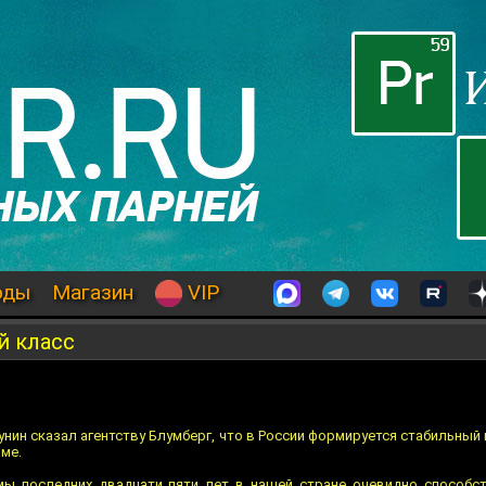
оды
Магазин
VIP
й класс
ин сказал агентству Блумберг, что в России формируется стабильный
зме.
мы последних двадцати пяти лет в нашей стране очевидно способс