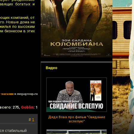
авящих богатых и
яющих компаний, от
го. Новые дома не
 жилья по высоким
и бизнесом в этих
Видео
т магазин
в megagroup.ru
всего: 275,
Goblin
: 1
Дядя Вова про фильм "Свидание
# 1
вслепую"
ся стабильный