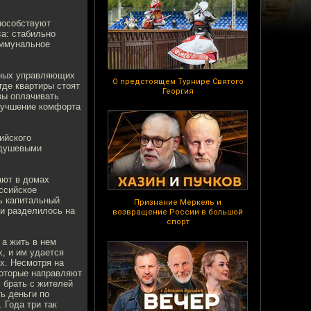
пособствуют
а: стабильно
оммунальное
стных управляющих
О предстоящем Турнире Святого
где квартиры стоят
Георгия
вы оплачивать
лучшение комфорта
ийского
едушевыми
ают в домах
оссийское
ь капитальный
Признание Меркель и
ии разделилось на
возвращение России в большой
спорт
 а жить в нем
, и им удается
х. Несмотря на
которые направляют
: брать с жителей
ь деньги по
 Года три так