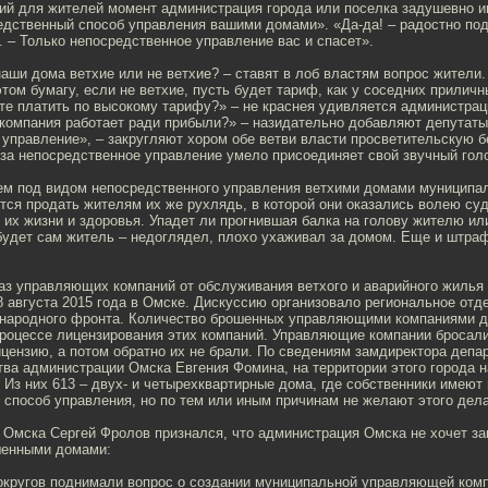
кий для жителей момент администрация города или поселка задушевно и
едственный способ управления вашими домами». «Да-да! – радостно по
 – Только непосредственное управление вас и спасет».
наши дома ветхие или не ветхие? – ставят в лоб властям вопрос жители. 
этом бумагу, если не ветхие, пусть будет тариф, как у соседних прилич
те платить по высокому тарифу?» – не краснея удивляется администрац
компания работает ради прибыли?» – назидательно добавляют депутаты.
управление», – закругляют хором обе ветви власти просветительскую б
 за непосредственное управление умело присоединяет свой звучный гол
м под видом непосредственного управления ветхими домами муниципа
ся продать жителям их же рухлядь, в которой они оказались волею су
 их жизни и здоровья. Упадет ли прогнившая балка на голову жителю ил
 будет сам житель – недоглядел, плохо ухаживал за домом. Еще и штра
аз управляющих компаний от обслуживания ветхого и аварийного жилья
 августа 2015 года в Омске. Дискуссию организовало региональное отд
народного фронта. Количество брошенных управляющими компаниями д
процессе лицензирования этих компаний. Управляющие компании бросали
цензию, а потом обратно их не брали. По сведениям замдиректора депа
тва администрации Омска Евгения Фомина, на территории этого города 
Из них 613 – двух- и четырехквартирные дома, где собственники имеют
способ управления, но по тем или иным причинам не желают этого дела
 Омска Сергей Фролов признался, что администрация Омска не хочет з
шенными домами:
округов поднимали вопрос о создании муниципальной управляющей комп