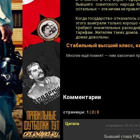
бывшего советского народа б
остальных – эти ничем не правят
Когда государство отказалось с
этого выиграли только хорошо 
требуют значительных расходов
тарифам. Жителям таких домов 
домах довольны.
Стабильный высший класс, ка
Многие ещё помнят — чем закончил п
Комментарии
cтраницы: 1 |
2
|
3
Цитата
отправлено 15.01.16 
Бывший глава РЖД