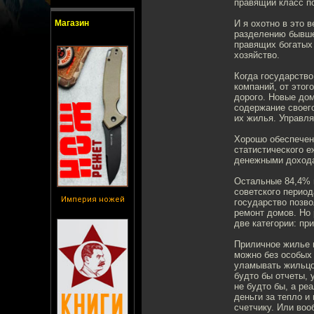
правящий класс по
Магазин
И я охотно в это 
разделению бывшег
правящих богатых 
хозяйство.
Когда государство
компаний, от этог
дорого. Новые дом
содержание своег
их жилья. Управл
Хорошо обеспечен
статистического е
денежными дохода
Остальные 84,4% н
советского период
Империя ножей
государство позво
ремонт домов. Но 
две категории: пр
Приличное жилье м
можно без особых 
уламывать жильцо
будто бы отчеты,
не будто бы, а ре
деньги за тепло и
счетчику. Или во