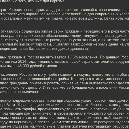
 подобию того, что был при царизме.
верю. Реформы последних двадцати пяти лет в нашей стране очевидно с
о советского народа без классов и сословий на два современных класс
и остальных – эти ничем не правят, но зато всем должны. Взять хоть к
 отказалось содержать жилье своих граждан и передало его в руки ча
о выиграли только хорошо обеспеченные люди, живущие в новых домах, 
а не требуют значительных расходов на уход за ними, а их жители гото
о жилья по высоким тарифам. Жителям таких домов не жаль денег на у
яющие компании бизнесом в этих домах довольны.
ных граждан в России насчитывается 15,6% населения. По данным Росс
жегодника 2014 года, именно столько в нашей стране жителей со средн
ми выше 45 000 рублей в месяц.
аселения России не могут себе позволить покупку нового жилья и обит
а довоенной и послевоенной постройки. Квартиры в этих домах новое р
лило гражданам приватизировать, приняв на себя обязательство сделат
ремонт оно не сделало. И теперь жилье большей части населения Росс
иличное и неприличное.
ожно подремонтировать, и оно при хорошем уходе простоит еще долго,
проблем. Управляющие компании не прочь делать бизнес на таких домах
в повышать тарифы, предъявляя будто бы отчеты о потраченных деньга
 управляющие компании имеют в своем арсенале множество хитростей, 
альные деньги в их потайные карманы. Да хоть всем известный приемчик
 воду по нормативу, а поставщикам этих коммунальных ресурсов отдават
обще не отдавать коммунальные платежи жителей поставщикам ресурсов.