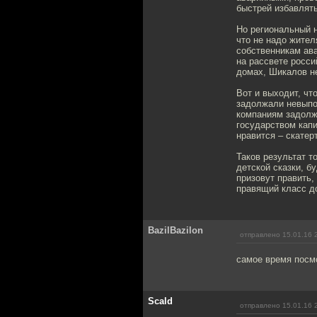
быстрей избавлять
Но региональный 
что не надо жите
собственникам ава
на рассвете росси
домах, Шикалов н
Вот и выходит, чт
задолжали невыпо
компаниям задолж
государством кап
нравится – скатер
Таков результат т
детской сказки, б
призовут править,
правящий класс д
BazilBazilon
отправлено 15.01.16 
самое время посм
Scald
отправлено 15.01.16 