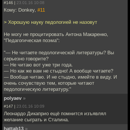
#146 |
23.01.16 10:08
Кому: Donkey,
#11
> Хорошую науку педологией не назовут
Не могу не процитировать Антона Макаренко,
"Педагогическая поэма":
"— Не читаете педологической литературы? Вы
серьезно говорите?
— Не читаю вот уже три года.
— Но как же вам не стыдно! А вообще читаете?
— Вообще читаю. И не стыдно, имейте в виду. И
очень сочувствую тем, которые читают
педологическую литературу."
polyaev
»
#147 |
23.01.16 10:09
Леонардо Дикаприо ещё помнится изъявлял
желание сыграть и Сталина.
hattab13
»