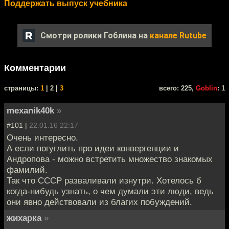
Поддержать выпуск учебника
Смотри ролики Гоблина на
канале Rutube
Комментарии
cтраницы:
1
| 2 |
3
всего: 225,
Goblin
: 1
mexanik40k
»
#101 |
22.01.16 22:17
Очень интересно.
А если погуглить про идеи конвергенции и
Андропова - можно встретить множество знакомых
фамилий.
Так что СССР разваливали изнутри. Хотелось б
когда-нибудь узнать, о чем думали эти люди, ведь
они явно действовали из благих побуждений.
жихарка
»