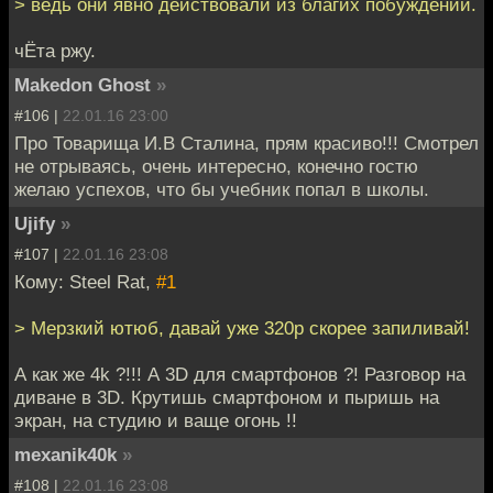
> ведь они явно действовали из благих побуждений.
чЁта ржу.
Makedon Ghost
»
#106 |
22.01.16 23:00
Про Товарища И.В Сталина, прям красиво!!! Смотрел
не отрываясь, очень интересно, конечно гостю
желаю успехов, что бы учебник попал в школы.
Ujify
»
#107 |
22.01.16 23:08
Кому: Steel Rat,
#1
> Мерзкий ютюб, давай уже 320p скорее запиливай!
А как же 4k ?!!! А 3D для смартфонов ?! Разговор на
диване в 3D. Крутишь смартфоном и пыришь на
экран, на студию и ваще огонь !!
mexanik40k
»
#108 |
22.01.16 23:08