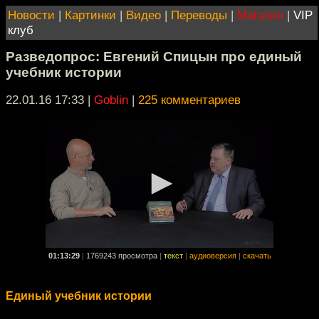
Новости
|
Картинки
|
Видео
|
Переводы
|
Магазин
|
VIP
клуб
Разведопрос: Евгений Спицын про единый
учебник истории
22.01.16 17:33
|
Goblin
|
225 комментариев
01:13:29
|
1769243 просмотра
|
текст
|
аудиоверсия
|
скачать
Единый учебник истории