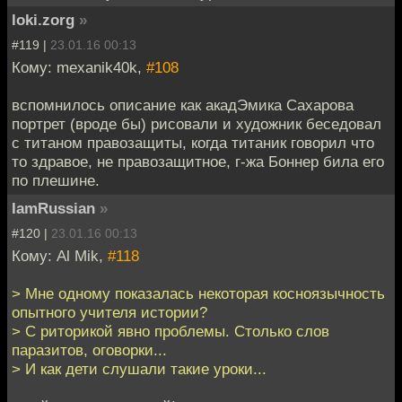
loki.zorg
»
#119 |
23.01.16 00:13
Кому: mexanik40k,
#108
вспомнилось описание как акадЭмика Сахарова
портрет (вроде бы) рисовали и художник беседовал
с титаном правозащиты, когда титаник говорил что
то здравое, не правозащитное, г-жа Боннер била его
по плешине.
IamRussian
»
#120 |
23.01.16 00:13
Кому: Al Mik,
#118
> Мне одному показалась некоторая косноязычность
опытного учителя истории?
> С риторикой явно проблемы. Столько слов
паразитов, оговорки...
> И как дети слушали такие уроки...