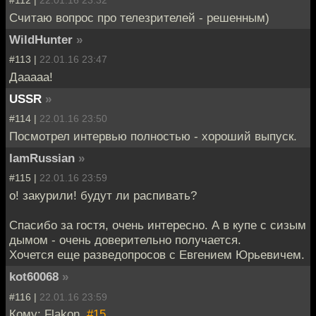
#112 |
22.01.16 23:32
Считаю вопрос про телезрителей - решенным)
WildHunter
»
#113 |
22.01.16 23:47
Дааааа!
USSR
»
#114 |
22.01.16 23:50
Посмотрел интервью полностью - хороший выпуск.
IamRussian
»
#115 |
22.01.16 23:59
о! закурили! будут ли распивать?
Спасибо за гостя, очень интересно. А в купе с сизым
дымом - очень доверительно получается.
Хочется еще разведопросов с Евгением Юрьевичем.
kot60068
»
#116 |
22.01.16 23:59
Кому: Flakon,
#15