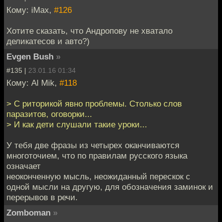
Кому: iMax,
#126
Хотите сказать, что Андропову не хватало
деликатесов и авто?)
Evgen Bush
»
#135 |
23.01.16 01:34
Кому: Al Mik,
#118
> С риторикой явно проблемы. Столько слов
паразитов, оговорки...
> И как дети слушали такие уроки...
У тебя две фразы из четырех оканчиваются
многоточием, что по правилам русского языка
означает
неоконченную мысль, неожиданный перескок с
одной мысли на другую, для обозначения заминок и
перерывов в речи.
Zomboman
»