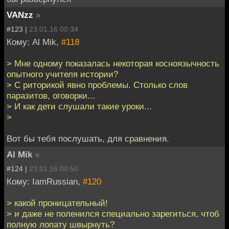
VANzz
»
#123 |
23.01.16 00:34
Кому: Al Mik,
#118
> Мне одному показалась некоторая косноязычность
опытного учителя истории?
> С риторикой явно проблемы. Столько слов
паразитов, оговорки...
> И как дети слушали такие уроки...
>
Вот бы тебя послушать, для сравнения.
Al Mik
»
#124 |
23.01.16 00:50
Кому: IamRussian,
#120
> какой проницательный!
> и даже не поленился специально зарегиться, чтоб
полную лопату швырнуть?