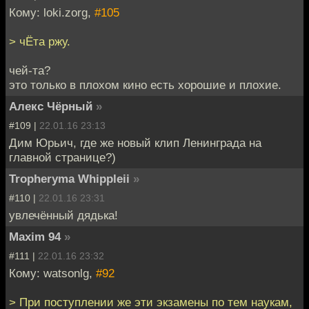
Кому: loki.zorg,
#105
> чЁта ржу.
чей-та?
это только в плохом кино есть хорошие и плохие.
Алекс Чёрный
»
#109 |
22.01.16 23:13
Дим Юрьич, где же новый клип Ленинграда на
главной странице?)
Tropheryma Whippleii
»
#110 |
22.01.16 23:31
увлечённый дядька!
Maxim 94
»
#111 |
22.01.16 23:32
Кому: watsonlg,
#92
> При поступлении же эти экзамены по тем наукам,