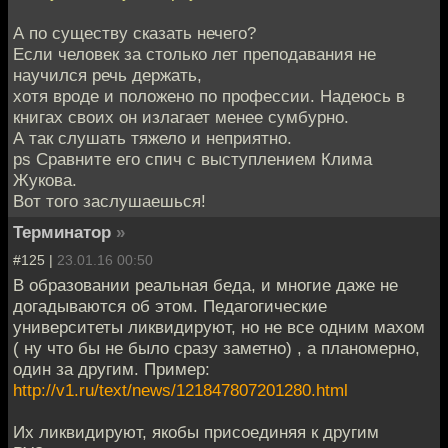
А по существу сказать нечего?
Если человек за столько лет преподавания не
научился речь держать,
хотя вроде и положено по профессии. Надеюсь в
книгах своих он излагает менее сумбурно.
А так слушать тяжело и неприятно.
ps Сравните его спич с выступлением Клима
Жукова.
Вот того заслушаешься!
Терминатор
»
#125 |
23.01.16 00:50
В образовании реальная беда, и многие даже не
догадываются об этом. Педагогические
университеты ликвидируют, но не все одним махом
( ну что бы не было сразу заметно) , а планомерно,
один за другим. Пример:
http://v1.ru/text/news/121847807201280.html
Их ликвидируют, якобы присоединяя к другим