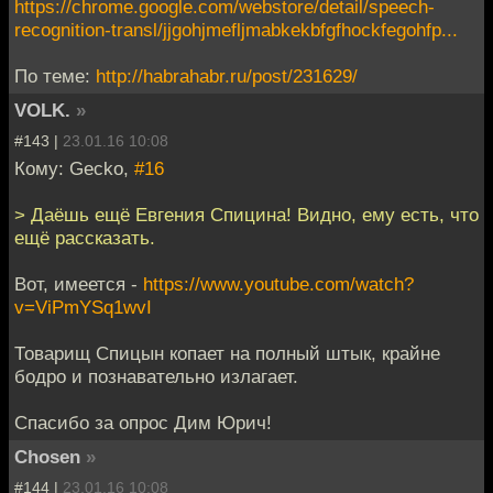
https://chrome.google.com/webstore/detail/speech-
recognition-transl/jjgohjmefljmabkekbfgfhockfegohfp...
По теме:
http://habrahabr.ru/post/231629/
VOLK.
»
#143 |
23.01.16 10:08
Кому: Gecko,
#16
> Даёшь ещё Евгения Спицина! Видно, ему есть, что
ещё рассказать.
Вот, имеется -
https://www.youtube.com/watch?
v=ViPmYSq1wvI
Товарищ Спицын копает на полный штык, крайне
бодро и познавательно излагает.
Спасибо за опрос Дим Юрич!
Chosen
»
#144 |
23.01.16 10:08