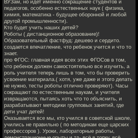
ВУЗам, но идет именно сокращение студентов и
педагогов, особенно естественных наук ( физика,
химия, математика - будущее оборонной и любой
другой промышленности).
Кто будет учить наших детей?
Роботы ( дистанционное образование)!
Образовательный фастфуд: дешево и сердито.
создается впечатление, что ребенок учится и что то
знает.
про ФГОС: главная идея всех этих ФГОСов в том,
что ребенок должен самостоятельно все изучить, а
роль учителя теперь лишь в том, что бы проверить
усвоение материала.( хотя, уже даже и этого делать
не нужно, тесты роботы отлично проверяют). Часы
сокращают по естественным наукам, и учителя
извращаются, пытаясь хоть что то объяснить, и
разрабатывают методики групповых занятий, где
дети учат детей!
Оказывается все мы, кто учился в советской школе,
учились не правильно ( по методикам еще царских
профессоров ). Уроки, лабораторные работы,
демонстрационные опыты и тд- всё в топку, всё