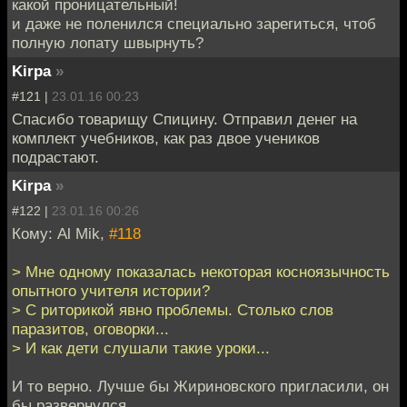
какой проницательный!
и даже не поленился специально зарегиться, чтоб
полную лопату швырнуть?
Kirpa
»
#121 |
23.01.16 00:23
Спасибо товарищу Спицину. Отправил денег на
комплект учебников, как раз двое учеников
подрастают.
Kirpa
»
#122 |
23.01.16 00:26
Кому: Al Mik,
#118
> Мне одному показалась некоторая косноязычность
опытного учителя истории?
> С риторикой явно проблемы. Столько слов
паразитов, оговорки...
> И как дети слушали такие уроки...
И то верно. Лучше бы Жириновского пригласили, он
бы развернулся