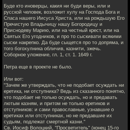
Буде кто иноверцы, какия ни буди веры, или и
русской человек, возложит хулу на Господа Бога и
Спаса нашего Иисуса Христа, или на рождьшую Его
Пречистую Владычицу нашу Богородицу и
Приснодеву Марию, или на честный крест, или на
Святых Его угодников, и про то сыскивати всякими
сыски накрепко. Да буде сыщется про то допряма, и
того богохулника обличив, казнити, зжечь.
Соборное уложение, гл. 1, ст. 1. 1649 г.
Петра еще в проекте не было.
Или вот:
"Зачем же утверждать, что не подобает осуждать ни
еретика, ни отступника? Ведь из сказанного понятно,
что подобает не только осуждать, но и предавать
лютым казням, и притом не только еретиков и
отступников: и сами православные, узнавшие о
еретиках или отступниках, но не предавшие их
судьям, подлежат смертной казни."
Св. Иосиф Волоцкий, "Просветитель" (конец 15-го