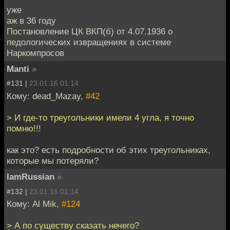
уже
аж в 36 году
Постановление ЦК ВКП(б) от 4.07.1936 о
педологических извращениях в системе
Наркомпросов
Manti
»
#131 |
23.01.16 01:14
Кому: dead_Mazay,
#42
> И где-то треугольники имели 4 угла, я точно
помню!!!
как это? есть подробности об этих треугольниках,
которые мы потеряли?
IamRussian
»
#132 |
23.01.16 01:14
Кому: Al Mik,
#124
> А по существу сказать нечего?