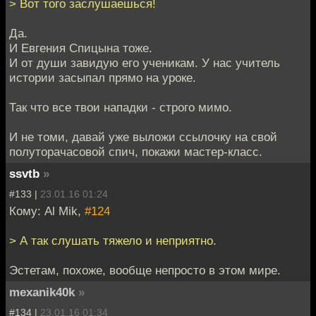
> Вот того заслушаешься!
Да.
И Евгения Спицына тоже.
И от души завидую его ученикам. У нас учитель
истории засыпал прямо на уроке.
Так что все твои нападки - строго мимо.
И не томи, давай уже выложи ссылочку на свой
полуторачасовой спич, покажи мастер-класс.
ssvtb
»
#133 |
23.01.16 01:24
Кому: Al Mik,
#124
> А так слушать тяжело и неприятно.
Эстетам, похоже, вообще непросто в этом мире.
mexanik40k
»
#134 |
23.01.16 01:34