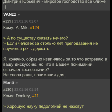
Дмитрий Юрьевич - мировое господство всё ближе
-)
VANzz
»
#129 |
23.01.16 01:07
Кому: Al Mik,
#124
> А по существу сказать нечего?
> Если человек за столько лет преподавания не
научился речь держать
Я, конечно, образно извиняюсь за то что встреваю в
вашу дискуссию, но что в Вашем понимании
означает косноязычие?
Не спора ради, понимания для.
Manti
»
#130 |
23.01.16 01:14
Кому: Donkey,
#11
> Хорошую науку педологией не назовут