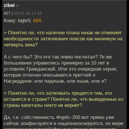
zibel
»
#27 |
25.01.16 12:10
Кому: bqbr0,
#24
> Понятно ли, что наличие плана никак не отменяет
необходимости затягивания поясов как минимум на
четверть века?
А с чего бы? Это кто так ловко посчитал? Те же
большевики управились примерно за 10 лет в
условиях Гражданской. Или это очередная херня,
которая отлично описывается притчей о
Насреддине: или падишак, или ишак, или я?
> Понятно ли, что затягивать придется тем, кто
останется в стране? Понятно ли, что выведенные из
страны капиталы никто не вернет?
Да, т.е. собственность Форбс-200 вот прямо уже
сейчас конфискуется и национализируется, по мере