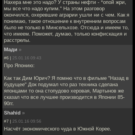
Нахера мне это надо? У страны нефти - *опой жри,
мы все что надо купим." На этом разговор
окончился, охеревшие аграрии ушли ни с чем. Как я
понимаю, такое отношение к внутренним вопросам
было не только в Минсельхозе. Отсюда и имеем то,
что имеем. Поможет, думаю, только конфискация и
расстрелы.
Мади
»
#6 |
25.01.16 09:43
Про Японию:
Как так Дим Юрич? Я помню что в фильме "Назад в
будущее" Док подумал что раз техника сделана
японцами то она стопудово херовая, Мартынов же
сказал что все лучшее производится в Японии 85-
90гг.
Shahid
»
#7 |
25.01.16 09:56
Насчёт экономического чуда в Южной Корее.