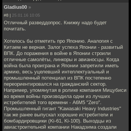
Gladius00
»
#8 |
25.01.16 10:05
Отличный разведдопрос. Книжку надо будет
почитать.
Хотелось бы отметить про Японию. Аналогия с
Китаем не верная. Залог успеха Японии - развитый
ВПК. До поражения в войне в Японии строили
отличные самолёты, линкоры и авианосцы. Когда
война была проиграна и Японии запретили иметь
армию, весь уцелевший интеллектуальный и
промышленный потенциал из ВПК постепенно
переориентировался на гражданский сектор.
Например, упомянутая в ролике компания Мицубиси
во время войны производила одни из лучших
истребителей того времени - A6M5 "Zero".
Промышленный гигант "Kawasaki Heavy Industries"
так же ранее выпускал хорошие истребители и
бомбардировщики (Ki-61, Ki-100). Выходцы из
авиастроительной компании Накадзима создали