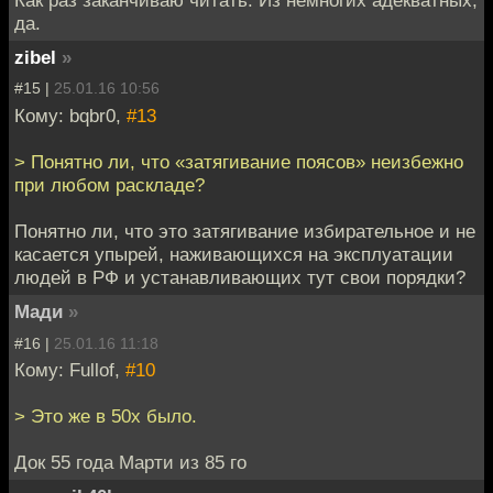
Как раз заканчиваю читать. Из немногих адекватных,
да.
zibel
»
#15 |
25.01.16 10:56
Кому: bqbr0,
#13
> Понятно ли, что «затягивание поясов» неизбежно
при любом раскладе?
Понятно ли, что это затягивание избирательное и не
касается упырей, наживающихся на эксплуатации
людей в РФ и устанавливающих тут свои порядки?
Мади
»
#16 |
25.01.16 11:18
Кому: Fullof,
#10
> Это же в 50х было.
Док 55 года Марти из 85 го