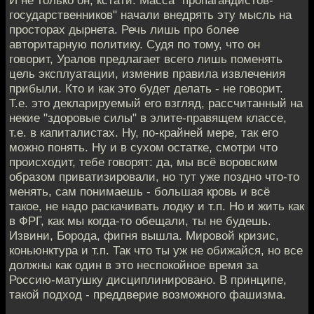
государственников" начали внедрять эту мысль на
просторах дырнета. Речь лишь про более
авторитарную политику. Судя по тому, что он
говорит, Уралов предлагает всего лишь поменять
цель эксплуатации, изменив правила извлечения
прибыли. Кто и как это будет делать - не говорит.
Т.е. это декларируемый его взгляд, рассчитанный на
некие "здоровые силы" в элите-правящем классе,
т.е. в капиталистах. Ну, по-крайней мере, так его
можно понять. Ну и в сухом остатке, смотри что
происходит, тебе говорят: да, мы всё воровским
образом приватизировали, но тут уже поздно что-то
менять, сам понимаешь - большая кровь и всё
такое, не надо раскачивать лодку и т.п. Но и жить как
в ФРГ, как мы когда-то обещали, ты не будешь.
Извини, Борода, фигня вышла. Мировой кризис,
коньюнктура и т.п. Так что ты уж не обижайся, но все
должны как один в это неспокойное время за
Россию-матушку дисциплинировано. В принципе,
такой подход - преддверие возможного фашизма.