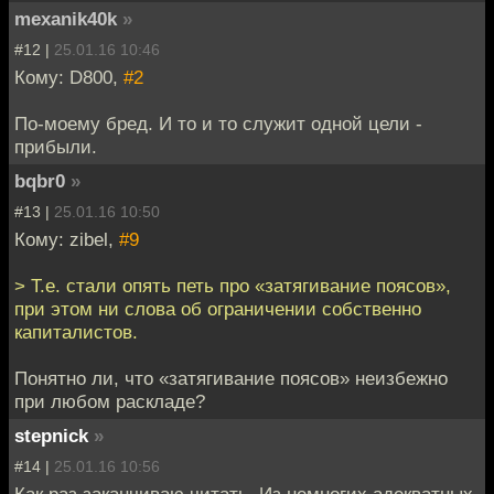
mexanik40k
»
#12 |
25.01.16 10:46
Кому: D800,
#2
По-моему бред. И то и то служит одной цели -
прибыли.
bqbr0
»
#13 |
25.01.16 10:50
Кому: zibel,
#9
> Т.е. стали опять петь про «затягивание поясов»,
при этом ни слова об ограничении собственно
капиталистов.
Понятно ли, что «затягивание поясов» неизбежно
при любом раскладе?
stepnick
»
#14 |
25.01.16 10:56