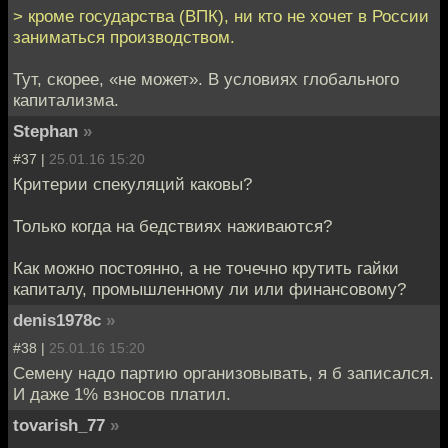
> кроме государства (ВПК), ни кто не хочет в России
заниматься производством.
Тут, скорее, «не может». В условиях глобального
капитализма.
Stephan
»
#37 |
25.01.16 15:20
Критерии спекуляций каковы?
Только когда на бедствиях наживаются?
Как можно постоянно, а не точечно крутить гайки
капиталу, промышленному ли или финансовому?
denis1978c
»
#38 |
25.01.16 15:20
Семену надо партию организовывать, я б записался.
И даже 1% взносов платил.
tovarish_77
»