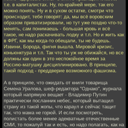
т.е. в капиталистах. Ну, по-крайней мере, так его
можно понять. Ну и в сухом остатке, смотри что
происходит, тебе говорят: да, мы всё воровским
образом приватизировали, но тут уже поздно что-то
менять, сам понимаешь - большая кровь и всё
такое, не надо раскачивать лодку и т.п. Но и жить как
в ФРГ, как мы когда-то обещали, ты не будешь.
Извини, Борода, фигня вышла. Мировой кризис,
коньюнктура и т.п. Так что ты уж не обижайся, но все
должны как один в это неспокойное время за
Россию-матушку дисциплинировано. В принципе,
такой подход - преддверие возможного фашизма.
А в принципе, что ожидать от книги товарища
Семена Уралова, шеф-редактора "Однако", журнала
который напрямую вещает - Владимир Путин
практически посланник небес, который вытащил
страну из такой жопы, что караул и сейчас тащит
так, что мама не горюй. И если посмотреть,
полистать более менее адекватные отечественные
СМИ, то пожалуй так и есть, но надо полагать, как на