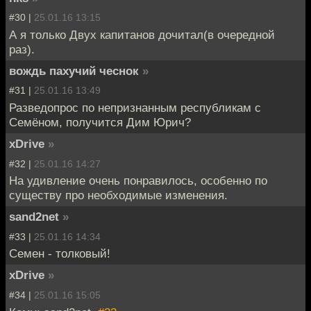
#30 |
25.01.16 13:15
А я только Двух капитанов дочитал(в очередной
раз).
вождь пахучий чеснок
»
#31 |
25.01.16 13:49
Разведопрос по непризнанным республикам с
Семёном, получится Дим Юрич?
xDrive
»
#32 |
25.01.16 14:27
На удивление очень понравилось, особенно по
существу про необходимые изменения.
sand2net
»
#33 |
25.01.16 14:34
Семен - толковый!
xDrive
»
#34 |
25.01.16 15:05