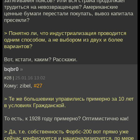
затягивания поясов? Или вся страна продолжает
трудиться на невозвращенцев? Американские
ценные бумаги перестали покупать, вывоз капитала
пресекли?
> Понятно ли, что индустриализация проводится
одним способом, а не выбором из двух и более
вариантов?
Вот, кстати, каким? Расскажи.
bqbr0
»
#28 |
25.01.16 13:02
Кому: zibel,
#27
> Те же большевики управились примерно за 10 лет
в условиях Гражданской.
То есть, к 1928 году примерно? Оптимистично как!
> Да, т.е. собственность Форбс-200 вот прямо уже
сейчас конфискуется и национализируется, по мере