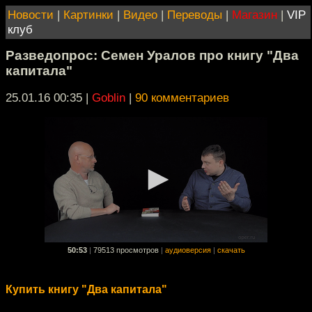
Новости
|
Картинки
|
Видео
|
Переводы
|
Магазин
|
VIP
клуб
Разведопрос: Семен Уралов про книгу "Два
капитала"
25.01.16 00:35
|
Goblin
|
90 комментариев
50:53
|
79513 просмотров
|
аудиоверсия
|
скачать
Купить книгу "Два капитала"