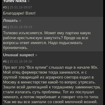
Yunev Nikita
»
#3 |
25.01.16 09:07
Благодарю! Взял!
Лошать
»
#4 |
25.01.16 09:19
Толково изъясняется. Может ему партию какую
рабоче-крестьянскую замутить? Вроде на все
вопросы ответ имеется. Надо подыскивать
бронивичокъ.
Unusual suspect
»
#5 |
25.01.16 09:26
Про вот это "Все купим" слышал еще в начале 90х.
Мой отец фермерством тогда занимался, и с
группой товарищей из аграрного сектора ездил в
Москву в министерстве какой-то вопрос утрясать.
Зашли всей делегацией к тогдашнему замминистра,
стали излагать суть проблемы. Тот их послушал
немного, а потом перебивает и говорит что-то типа:
"Как же вы все заипали со своей мелочной возней.