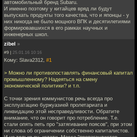
автомобильный бренд Subaru.
И именно поэтому у китайцев вряд ли будут
выпускать продукты того качества, что и японцы - у
них никогда не было мощного ВПК и десятилетиями
формировавшихся в его рамках научных и
инженерных школ.
zibel
»
#9 |
25.01.16 10:16
Кому: Slava2312,
#1
> Можно ли противопоставлять финансовый капитал
промышленному? Надеяться на смену
экономической политики? и т.п.
С точки зрения коммунистов речь всегда про
эксплуатацию буржуазией пролетариата и
ликвидацию этой несправедливости. Обратите
внимание, что он говорит про потребление. Т.е.
стали опять петь про "затягивание поясов", при этом
ни слова об ограничении собственно капиталистов.
И не только он, кстати. Масса "пропагандистов-