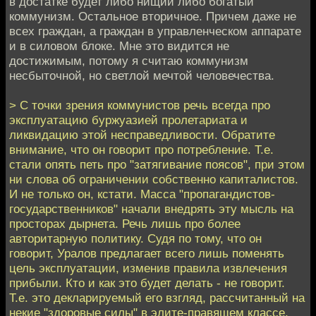
в достатке будет либо нищий либо богатый
коммунизм. Остальное вторичное. Причем даже не
всех граждан, а граждан в управленческом аппарате
и в силовом блоке. Мне это видится не
достижимым, потому я считаю коммунизм
несбыточной, но светлой мечтой человечества.
> С точки зрения коммунистов речь всегда про
эксплуатацию буржуазией пролетариата и
ликвидацию этой несправедливости. Обратите
внимание, что он говорит про потребление. Т.е.
стали опять петь про "затягивание поясов", при этом
ни слова об ограничении собственно капиталистов.
И не только он, кстати. Масса "пропагандистов-
государственников" начали внедрять эту мысль на
просторах дырнета. Речь лишь про более
авторитарную политику. Судя по тому, что он
говорит, Уралов предлагает всего лишь поменять
цель эксплуатации, изменив правила извлечения
прибыли. Кто и как это будет делать - не говорит.
Т.е. это декларируемый его взгляд, рассчитанный на
некие "здоровые силы" в элите-правящем классе,