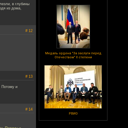
лезли, в глубины
одя из дома,
# 12
Медаль ордена "За заслуги перед
Отечеством" II степени
# 13
. Потому и
# 14
РВИО