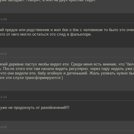
14:09
й предок или родственник и жил бок о бок с человеком то было это оче
то от него могло остаться это след в фальклоре.
14:12
моей деревне пастух якобы видел ети. Среди меня есть мнение, что "бел
. После этого ети там начали видеть регулярно, через пару недель уже
 что они видели ети, бабу егойную и детенышей. Жаль уезжать нужно бы
тоге эти слухи трансформируются )
14:15
 уже не продохнуть от разоблачений!!!
14:26