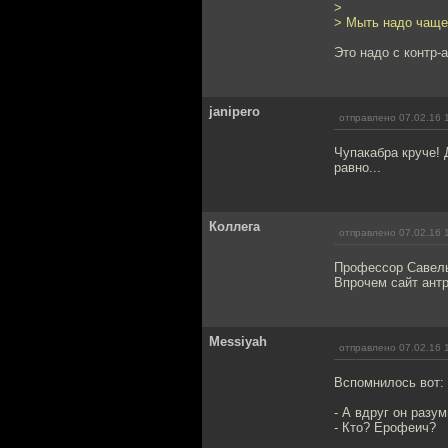
>
> Мыть надо чаще
Это надо с контр-
janipero
отправлено 07.02.16 
Чупакабра круче! 
равно...
Коллега
отправлено 07.02.16 
Профессор Савель
Впрочем сайт ант
Messiyah
отправлено 07.02.16 
Вспомнилось вот:
- А вдруг он разу
- Кто? Ерофеич?