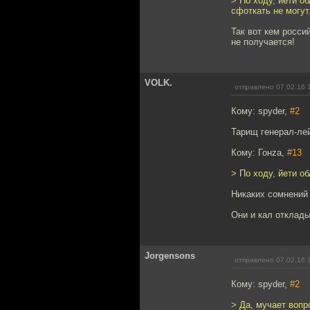
> По ходу, йети о
сфоткать не могут
Так вот кем росси
не получается!
VOLK.
отправлено 07.02.16 
Кому: spyder,
#2
Тарищ генерал-ле
Кому: Гонzа,
#13
> По ходу, йети о
Никаких сомнений
Они и кал отклады
Jorgensons
отправлено 07.02.16 
Кому: spyder,
#2
> Да, мучает вопро