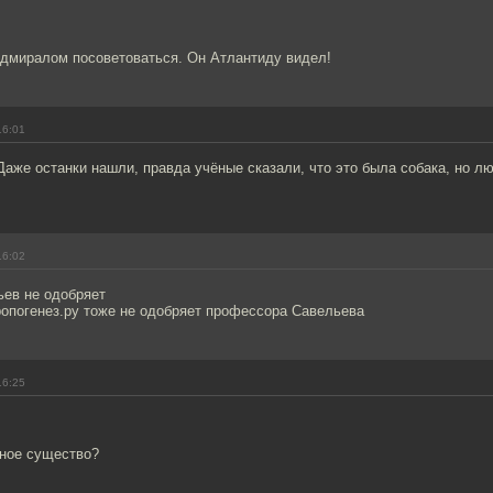
адмиралом посоветоваться. Он Атлантиду видел!
16:01
Даже останки нашли, правда учёные сказали, что это была собака, но л
16:02
ев не одобряет
ропогенез.ру тоже не одобряет профессора Савельева
16:25
мное существо?