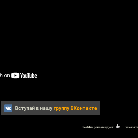
Вступай в нашу
группу ВКонтакте
Goblin рекомендует
заказат