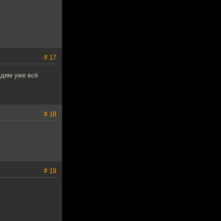
# 17
юдям уже всё
# 18
# 19