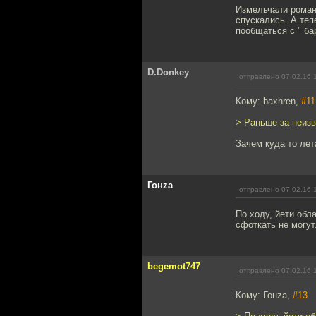
Измельчали роман
спускались. А теп
пообщаться с " ба
D.Donkey
отправлено 07.02.16 
Кому: baxhren,
#11
> Раньше за неиз
Зачем куда то ле
Гонzа
отправлено 07.02.16 
По ходу, йети обл
сфоткать не могут
begemot747
отправлено 07.02.16 
Кому: Гонzа,
#13