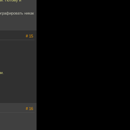
ии. Потому и
ографировать никак
# 15
и.
# 16