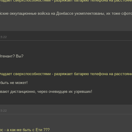
бладает сверхспособностями - разряжает батарею телефона на расстоян
.
йские оккупационные войска на Донбассе укомплектованы, их тоже сфот
15:22
йтенант? Вы?
бладает сверхспособностями - разряжает батарею телефона на расстояни
 быть не может!
вают дистанционно, через очевидцев их узревших!
15:22
с - а как-же быть с Ети ???