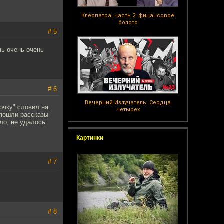
Клеопатра, часть 2: финансовое
болото
# 5
нь очень очень
# 6
Вечерний Излучатель: Сердца
очку" словил на
четырех
 пошли рассказы
ло, не удалось
Картинки
# 7
# 8