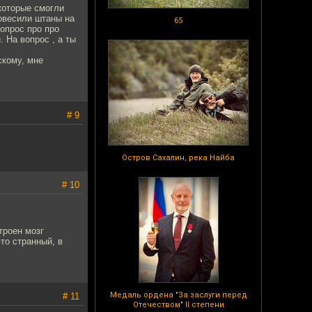
которые смогли
Повесили штаны на
65
вопрос про про
. На вопрос , а ты
скому, мне
# 9
Остров Сахалин, река Найба
# 10
троен мозг
то странный, в
Медаль ордена "За заслуги перед
# 11
Отечеством" II степени