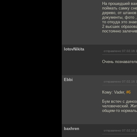
На прошедшей вахт
поймать самку сне
дерево, от штанов
документы, фото , 
то откуда это зна
2 высших образова
постоянно залечив
lotovNikita
отправлено 07.02.16 
Очень познавател
Ebbi
отправлено 07.02.16 
Кому: Vader,
#6
Бум встеч с дино
человеческий. Жит
общем-то нормаль
baxhren
отправлено 07.02.16 