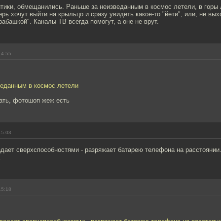
тики, обмещанились. Раньше за неизведанным в космос летели, в горы 
ерь хочут выйти на крыльцо и сразу увидеть какое-то "йети", или, не вых
рабашкой". Каналы ТВ всегда помогут, а оне не врут.
14:55
веданным в космос летели
тать, фотошоп жеж есть
15:03
адает сверхспособностями - разряжает батарею телефона на расстоянии
.
15:18