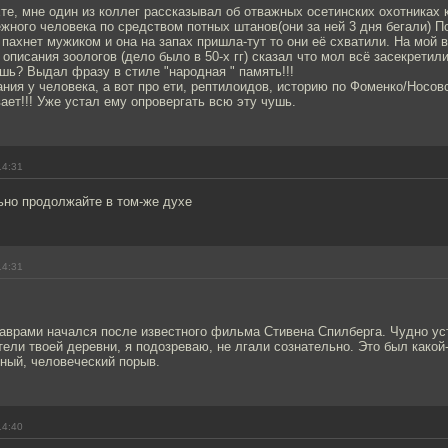
е, мне один из коллег рассказывал об отважных осетинских охотниках 
жного человека по средством потных штанов(они за ней 3 дня бегали) 
 пахнет мужиком и она на запах пришла-тут то они её схватили. На мой 
описания зоологов (дело было в 50-х гг) сказал что мол всё засекретили
ешь? Выдал фразу в стиле "народная " память!!!
ния у человека, а вот про ети, рептилоидов, историю по Фоменко/Носов
ает!!! Уже устал ему опровергать всю эту чушь.
14:31
ьно продолжайте в том-же духе
14:31
заврами начался после известного фильма Стивена Спилберга. Чудно ус
ели твоей деревни, я подозреваю, не лгали сознательно. Это был какой-
ный, человеческий порыв.
14:40