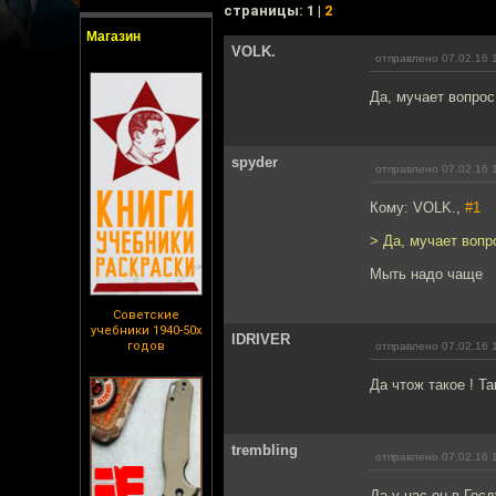
cтраницы: 1 |
2
Магазин
VOLK.
отправлено 07.02.16 
Да, мучает вопрос 
spyder
отправлено 07.02.16 
Кому: VOLK.,
#1
> Да, мучает вопро
Мыть надо чаще
Советские
учебники 1940-50х
lDRIVER
годов
отправлено 07.02.16 
Да чтож такое ! Та
trembling
отправлено 07.02.16 
Да у нас он в Госд