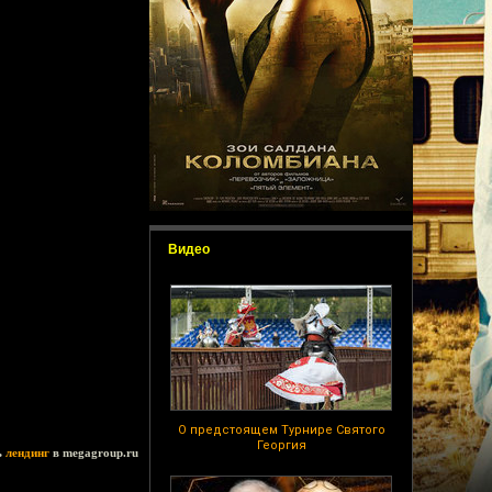
Видео
О предстоящем Турнире Святого
Георгия
ь
лендинг
в megagroup.ru