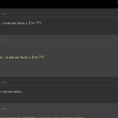
13:49
- а как-же быть с Ети ???
13:55
с - а как-же быть с Ети ???
14:09
к скучно жить.
14:09
уме заседает. Говорят, а жно на двух креслах сидит.