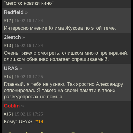
"мегого; новики кино"
Redfield
»
#12 |
15.02.16 17:24
Интересно мнение Клима Жукова по этой теме.
2lestch
»
#13 |
15.02.16 17:24
Очень тяжело смотреть, слишком много препираний,
слишком сбивчиво излагает опрашиваемый.
URAS
»
#14 |
15.02.16 17:25
Главный, я тебя не узнаю. Так яростно Александру
оппонировал. Я такого на своей памяти в твоих
разведопросах не помню.
Goblin
»
#15 |
15.02.16 17:25
Кому: URAS,
#14