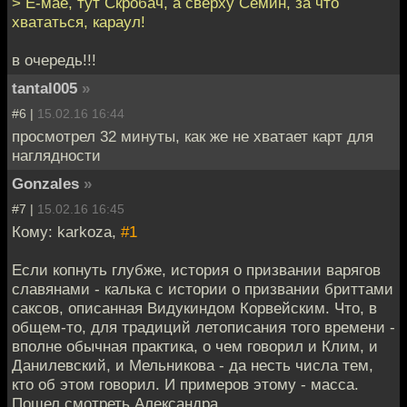
> Е-мае, тут Скробач, а сверху Семин, за что
хвататься, караул!
в очередь!!!
tantal005
»
#6 |
15.02.16 16:44
просмотрел 32 минуты, как же не хватает карт для
наглядности
Gonzales
»
#7 |
15.02.16 16:45
Кому: karkoza,
#1
Если копнуть глубже, история о призвании варягов
славянами - калька с истории о призвании бриттами
саксов, описанная Видукиндом Корвейским. Что, в
общем-то, для традиций летописания того времени -
вполне обычная практика, о чем говорил и Клим, и
Данилевский, и Мельникова - да несть числа тем,
кто об этом говорил. И примеров этому - масса.
Пошел смотреть Александра.