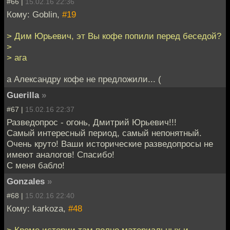
#66 |
15.02.16 22:36
Кому: Goblin,
#19
> Дим Юрьевич, эт Вы кофе попили перед беседой?
>
> ага
а Александру кофе не предложили... (
Guerilla
»
#67 |
15.02.16 22:37
Разведопрос - огонь, Дмитрий Юрьевич!!!
Самый интересный период, самый непонятный.
Очень круто! Ваши исторические разведопросы не
имеют аналогов! Спасибо!
С меня бабло!
Gonzales
»
#68 |
15.02.16 22:40
Кому: karkoza,
#48
> Кроме истории там полно материальных и