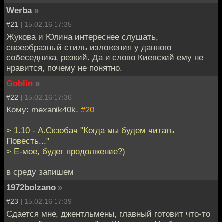
Werba
»
#21 |
15.02.16 17:35
Жукова и Юлина интереснее слушать,
своеобразный стиль изложения у данного
собеседника, резкий. Да и слово Киевский ему не
нравится, почему не понятно.
Goblin
»
#22 |
15.02.16 17:36
Кому: mexanik40k,
#20
> 1.10 - А.Скробач "Когда мы будем читать
Повесть..."
> Е-мое, будет продолжение?)
в среду запишем
1972bolzano
»
#23 |
15.02.16 17:39
Сдается мне, джентльмены, главный готовит что-то