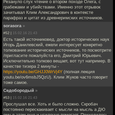
Резануло слух чтение о втором походе Олега, с
грабежами и убийствами. Именно этот отрывок
зачитывал Клим Александрович в контексте
парафраз и цитат из древнеримских источников.
sorasora
»
#52 |
15.02.16 21:43
Есть такой источниковед, доктор исторических наук
Игорь Данилевский, ежели интересует конкретно
толкование исторических источников, то посмотрите
/пригласите пожалуйста его, Дмитрий Юрьевич.
Исключительно толково вещает, вот тут например. В
качестве тизера 2 минуты -
https://youtu.be/GHJJ0WrVj4Y
(полная лекция
youtu.be/ov6msbJ5QzU). Клим Жуков часто говорит
тоже самое.
Седобородый
»
#53 |
15.02.16 21:43
Прослушал все. Хоть и было сложно. Скробач
постоянно перескакивает с мысли на мысль а ДЮ
ему в этом еще и усиленно помогает. Приходилось