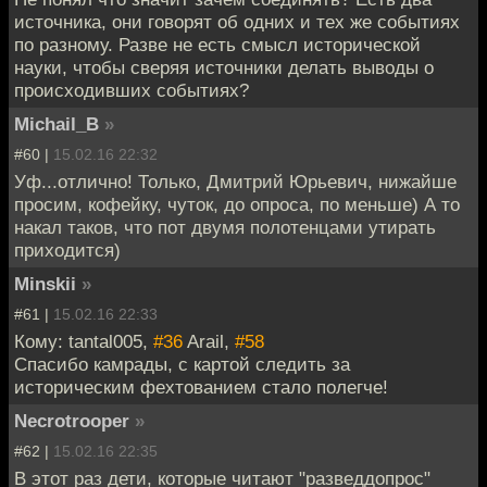
источника, они говорят об одних и тех же событиях
по разному. Разве не есть смысл исторической
науки, чтобы сверяя источники делать выводы о
происходивших событиях?
Michail_B
»
#60 |
15.02.16 22:32
Уф...отлично! Только, Дмитрий Юрьевич, нижайше
просим, кофейку, чуток, до опроса, по меньше) А то
накал таков, что пот двумя полотенцами утирать
приходится)
Minskii
»
#61 |
15.02.16 22:33
Кому: tantal005,
#36
Arail,
#58
Спасибо камрады, с картой следить за
историческим фехтованием стало полегче!
Necrotrooper
»
#62 |
15.02.16 22:35
В этот раз дети, которые читают "разведдопрос"