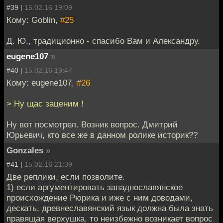
#39 |
15.02.16 19:09
Кому: Goblin,
#25
Д. Ю., традиционно - спасибо Вам и Александру.
eugene107
»
#40 |
15.02.16 19:47
Кому: eugene107,
#26
> Ну щас заценим !
Ну вот посмотрел. Возник вопрос. Дмитрий
Юрьевич, кто все же в данном ролике историк??
Gonzales
»
#41 |
15.02.16 21:39
Две реплики, если позволите.
1) если аргументировать западнославянское
происхождение Рюрика и иже с ним доводами,
дескать, древнеславянский язык должна была знать
правящая верхушка, то неизбежно возникает вопрос