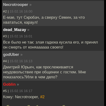
Necrotrooper
»
#2 |
15.02.16 16:00
Е-мае, тут Скробач, а сверху Семин, за что
хвататься, караул!
dead_Mazay
»
#3 |
15.02.16 16:01
Все было не так: злaя гадюка кусила его, и принял
он смерть от коняаааааа своего!
godUber
»
#4 |
15.02.16 16:13
Дмитрий Юрьич, как прослеживается
неудовольствие при общении с гостем. Мне
показалось?Или в чем дело?
Goblin
»
#5 |
15.02.16 16:17
Кому: Necrotrooper,
#2