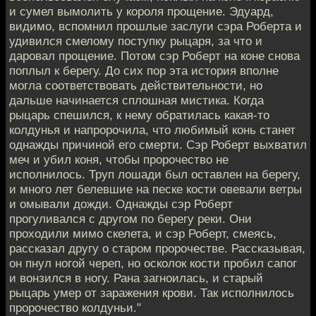
и сумел вымолить у короля прощение. Эдуард,
видимо, вспомнил прошлые заслуги сэра Роберта и
удивился смелому поступку рыцаря, за что и
даровал прощение. Потом сэр Роберт на коне снова
поплыл к берегу. До сих пор эта история вполне
могла соответствовать действительности, но
дальше начинается сплошная мистика. Когда
рыцарь спешился, к нему обратилась какая-то
колдунья и напророчила, что любимый конь станет
однажды причиной его смерти. Сэр Роберт выхватил
меч и убил коня, чтобы пророчество не
исполнилось. Труп лошади был оставлен на берегу,
и много лет белевшие на песке кости овевали ветры
и омывали дожди. Однажды сэр Роберт
прогуливался с другом по берегу реки. Они
проходили мимо скелета, и сэр Роберт, смеясь,
рассказал другу о старом пророчестве. Рассказывая,
он пнул ногой череп, но осколок кости пробил сапог
и вонзился в ногу. Рана загноилась, и старый
рыцарь умер от заражения крови. Так исполнилось
пророчество колдуньи."