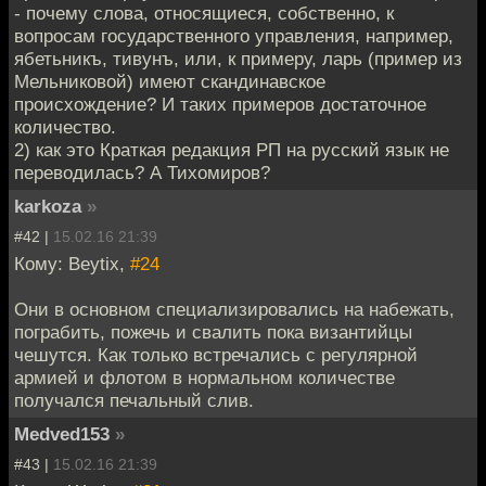
- почему слова, относящиеся, собственно, к
вопросам государственного управления, например,
ябетьникъ, тивунъ, или, к примеру, ларь (пример из
Мельниковой) имеют скандинавское
происхождение? И таких примеров достаточное
количество.
2) как это Краткая редакция РП на русский язык не
переводилась? А Тихомиров?
karkoza
»
#42 |
15.02.16 21:39
Кому: Beytix,
#24
Они в основном специализировались на набежать,
пограбить, пожечь и свалить пока византийцы
чешутся. Как только встречались с регулярной
армией и флотом в нормальном количестве
получался печальный слив.
Medved153
»
#43 |
15.02.16 21:39