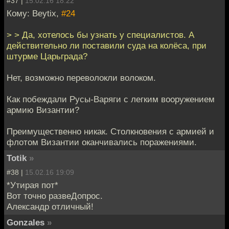
#37 |
15.02.16 18:22
Кому: Beytix,
#24
> > Да, хотелось бы узнать у специалистов. А
действительно ли поставили суда на колёса, при
штурме Царьграда?
Нет, возможно переволокли волоком.
Как побеждали Русы-Варяги с легким вооружением
армию Византии?
Преимущественно никак. Столкновения с армией и
флотом Византии оканчивались поражениями.
Totik
»
#38 |
15.02.16 19:09
*Утирая пот*
Вот точно развеДопрос.
Александр отличный!
Gonzales
»