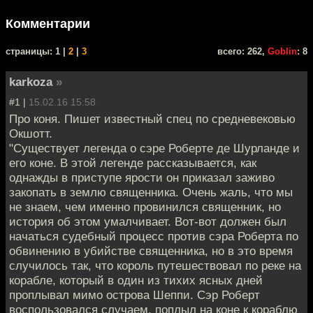
Комментарии
cтраницы: 1 |
2
|
3
всего: 262,
Goblin
: 8
karkoza
»
#1 |
15.02.16 15:58
Про коня. Пишет известный спец по средневековью
Окшотт.
"Существует легенда о сэре Роберте де Шурланде и
его коне. В этой легенде рассказывается, как
однажды в приступе ярости он приказал заживо
закопать в землю священника. Очень жаль, что мы
не знаем, чем именно провинился священник, но
история об этом умалчивает. Вот-вот должен был
начаться судебный процесс против сэра Роберта по
обвинению в убийстве священника, но в это время
случилось так, что король путешествовал по реке на
корабле, который в один из тихих ясных дней
проплывал мимо острова Шеппи. Сэр Роберт
воспользовался случаем, поплыл на коне к кораблю