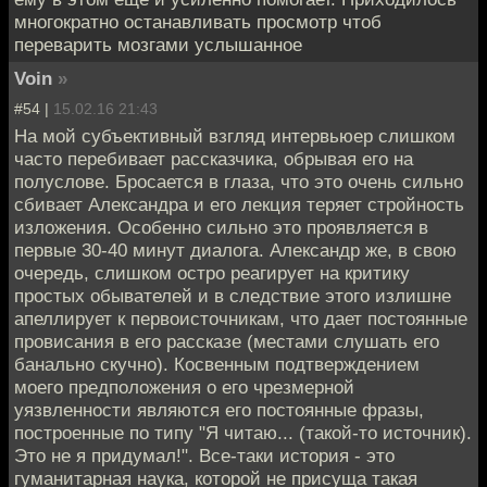
многократно останавливать просмотр чтоб
переварить мозгами услышанное
Voin
»
#54 |
15.02.16 21:43
На мой субъективный взгляд интервьюер слишком
часто перебивает рассказчика, обрывая его на
полуслове. Бросается в глаза, что это очень сильно
сбивает Александра и его лекция теряет стройность
изложения. Особенно сильно это проявляется в
первые 30-40 минут диалога. Александр же, в свою
очередь, слишком остро реагирует на критику
простых обывателей и в следствие этого излишне
апеллирует к первоисточникам, что дает постоянные
провисания в его рассказе (местами слушать его
банально скучно). Косвенным подтверждением
моего предположения о его чрезмерной
уязвленности являются его постоянные фразы,
построенные по типу "Я читаю... (такой-то источник).
Это не я придумал!". Все-таки история - это
гуманитарная наука, которой не присуща такая