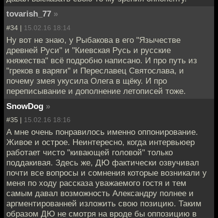
tovarish_77
»
#34 |
15.02.16 18:14
Ну вот не знаю, у Рыбакова в его "Язычестве
древней Руси" и "Киевская Русь и русские
княжества" всё подробно написано. И про путь из
"греков в варяги" и Переславец Святослава, и
почему змея укусила Олега в щёку. И про
переписывание и дополнение летописей тоже.
SnowDog
»
#35 |
15.02.16 18:16
А мне очень понравилось именно оппонирование.
Живое и острое. Неинтересно, когда интервьюер
работает чисто "кивающей головой" только
поддакивая. Здесь же, ДЮ фактически озвучивал
почти все вопросы и сомнения которые возникали у
меня по ходу рассказа уважаемого гостя и тем
самым давал возможность Александру полнее и
аргментированней изложить свою позицию. Таким
образом ДЮ не смотря на вроде бы оппозицию в