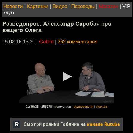
Новости
|
Картинки
|
Видео
|
Переводы
|
Магазин
|
VIP
клуб
Разведопрос: Александр Скробач про
вещего Олега
15.02.16 15:31
|
Goblin
|
262 комментария
01:30:33
|
255179 просмотров
|
аудиоверсия
|
скачать
Смотри ролики Гоблина на
канале Rutube