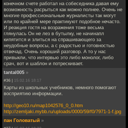
конечном счете работал на собеседника давая ему
возможность расрыться как можно полнее. Очень не
многие профессиональные журналисты так могут
или по крайней мере практикуют подобное нечасто.
И реакция гостя на возражения тоже весьма
глянулась Он не лез в бутылку, не начинапл
кипятится и злиться на спрашивающего за
неудобные вопросы, а с радостью и готовностью
отвечад. Очень хороший разговор. А то у нас
привыкли, что интервью это либо монолог, либо
срач, вот и шаблон и потрескивает.
tantal005
»
#36 |
15.02.16 18:17
Карты из школьных учебников, немного помогают
восприятию информации.
http://geo10.ru/map1042576_0_0.htm
http://zemljaki.mybb.ru/uploads/0000/59/f0/7971-1-f.jpg
пан Головатый
»