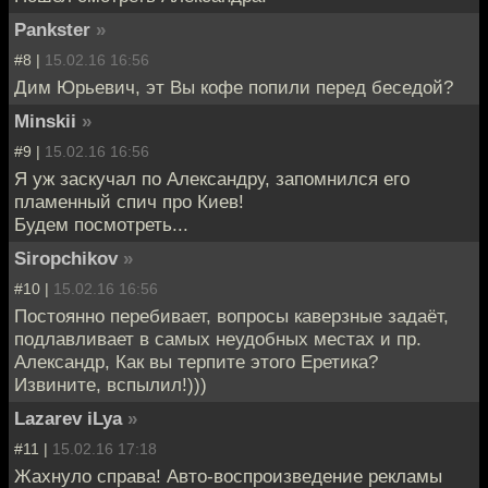
Pankster
»
#8 |
15.02.16 16:56
Дим Юрьевич, эт Вы кофе попили перед беседой?
Minskii
»
#9 |
15.02.16 16:56
Я уж заскучал по Александру, запомнился его
пламенный спич про Киев!
Будем посмотреть...
Siropchikov
»
#10 |
15.02.16 16:56
Постоянно перебивает, вопросы каверзные задаёт,
подлавливает в самых неудобных местах и пр.
Александр, Как вы терпите этого Еретика?
Извините, вспылил!)))
Lazarev iLya
»
#11 |
15.02.16 17:18
Жахнуло справа! Авто-воспроизведение рекламы