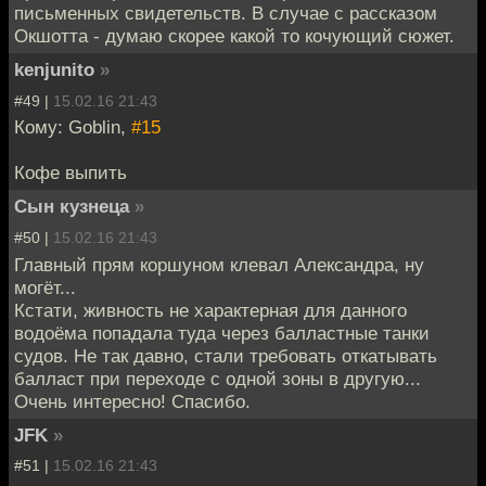
письменных свидетельств. В случае с рассказом
Окшотта - думаю скорее какой то кочующий сюжет.
kenjunito
»
#49 |
15.02.16 21:43
Кому: Goblin,
#15
Кофе выпить
Сын кузнеца
»
#50 |
15.02.16 21:43
Главный прям коршуном клевал Александра, ну
могёт...
Кстати, живность не характерная для данного
водоёма попадала туда через балластные танки
судов. Не так давно, стали требовать откатывать
балласт при переходе с одной зоны в другую...
Очень интересно! Спасибо.
JFK
»
#51 |
15.02.16 21:43