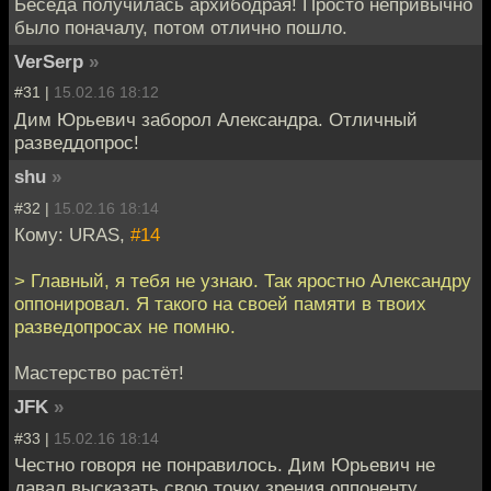
Беседа получилась архибодрая! Просто непривычно
было поначалу, потом отлично пошло.
VerSerp
»
#31 |
15.02.16 18:12
Дим Юрьевич заборол Александра. Отличный
разведдопрос!
shu
»
#32 |
15.02.16 18:14
Кому: URAS,
#14
> Главный, я тебя не узнаю. Так яростно Александру
оппонировал. Я такого на своей памяти в твоих
разведопросах не помню.
Мастерство растёт!
JFK
»
#33 |
15.02.16 18:14
Честно говоря не понравилось. Дим Юрьевич не
давал высказать свою точку зрения оппоненту.