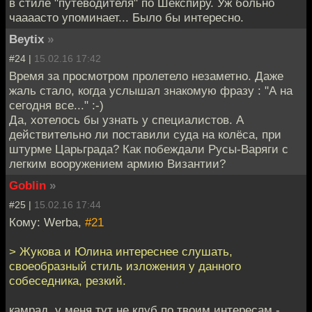
в стиле "путеводителя" по Шекспиру. Уж больно
чаааасто упоминает... Было бы интересно.
Beytix
»
#24 |
15.02.16 17:42
Время за просмотром пролетело незаметно. Даже
жаль стало, когда услышал знакомую фразу : "А на
сегодня все..." :-)
Да, хотелось бы узнать у специалистов. А
действительно ли поставили суда на колёса, при
штурме Царьграда? Как побеждали Русы-Варяги с
легким вооружением армию Византии?
Goblin
»
#25 |
15.02.16 17:44
Кому: Werba,
#21
> Жукова и Юлина интереснее слушать,
своеобразный стиль изложения у данного
собеседника, резкий.
камрад, у меня тут не клуб по твоим интересам -