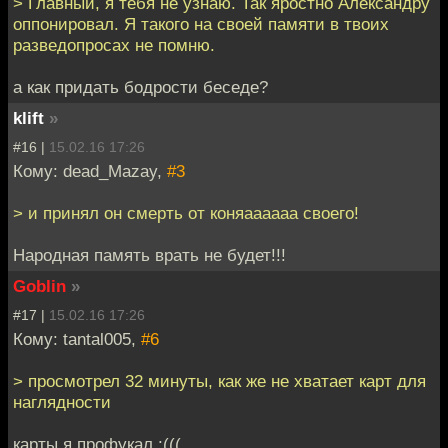
> Главный, я тебя не узнаю. Так яростно Александру
оппонировал. Я такого на своей памяти в твоих
разведопросах не помню.
а как придать бодрости беседе?
klift
»
#16 |
15.02.16 17:26
Кому: dead_Mazay,
#3
> и принял он смерть от коняаааааа своего!
Народная память врать не будет!!!
Goblin
»
#17 |
15.02.16 17:26
Кому: tantal005,
#6
> просмотрел 32 минуты, как же не хватает карт для
наглядности
карты я профукал :(((