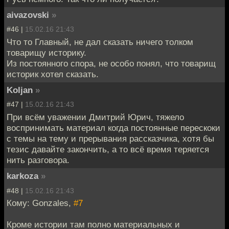
aivazovski
»
#46 |
15.02.16 21:43
Что то Главный, не дал сказать ничего толком
товарищу историку.
Из постоянного спора, не особо понял, что товарищ
историк хотел сказать.
Koljan
»
#47 |
15.02.16 21:43
При всём уважении Дмитрий Юрич, тяжело
воспринимать материал когда постоянные перескоки
с темы на тему и прерывания рассказчика, хотя бы
тезис давайте закончить, а то всё время теряется
нить разговора.
karkoza
»
#48 |
15.02.16 21:43
Кому: Gonzales,
#7
Кроме истории там полно материальных и