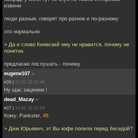
извини
люди разные, говорят про разное и по-разному
это нормально
> Да и слово Киевский ему не нравится, почему не
понятно.
предлагаю послушать - почему
eugene107
»
#26 |
15.02.16 17:48
Ну щас заценим !
dead_Mazay
»
#27 |
15.02.16 17:59
Кому: Pankster,
#8
> Дим Юрьевич, эт Вы кофе попили перед беседой?