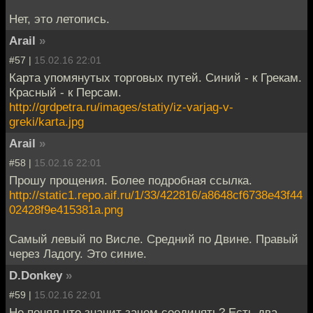
Нет, это летопись.
Arail
»
#57 |
15.02.16 22:01
Карта упомянутых торговых путей. Синий - к Грекам.
Красный - к Персам.
http://grdpetra.ru/images/statiy/iz-varjag-v-
greki/karta.jpg
Arail
»
#58 |
15.02.16 22:01
Прошу прощения. Более подробная ссылка.
http://static1.repo.aif.ru/1/33/422816/a8648cf6738e43f44
02428f9e415381a.png
Самый левый по Висле. Средний по Двине. Правый
через Ладогу. Это синие.
D.Donkey
»
#59 |
15.02.16 22:01
Не понял что значит зачем соединять? Есть два