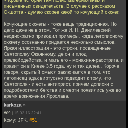
письменных свидетельств. В случае с рассказом
Окшотта - думаю скорее какой то кочующий сюжет.
Кочующие сюжеты - тоже вещь традиционная. Но
дело даже не в этом. Тот же И. Н. Данилевский
неоднократно приводил примеры, когда летописному
сюжету осознанно придается несколько смыслов.
Яркая иллюстрация - это строки, посвященные
Святополку Окаянному, де он и плод
прелюбодейства, и мать его - монахиня-расстрига, и
правит он в Киеве 3,5 года, ну и так далее.. Короче
говоря, скрытый смысл заключается в том, что
летописец эдак виртуозно подводит к тому, что
Святополк - и есть антихрист. причем дописки с
подробностями бегства и смерти появились уже во
время вокняжения Ярослава.
karkoza
»
#69 |
15.02.16 22:41
Кому: JFK,
#51