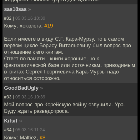
sas18sas
»
#32 |
05.03.16 10:39
Кому: хоккеюга,
#19
Если имеете в виду С.Г. Кара-Мурзу, то в самом
первом цикле Борису Витальевичу был вопрос про
отношение к его книгам.
Ответ по памяти - книги хорошие, но к
фактологической базе или источникам, приводимым
в книгах Сергея Георгиевича Кара-Мурзы надо
относиться осторожно.
GoodBadUgly
»
#33 |
05.03.16 10:39
Мой вопрос про Корейскую войну озвучили. Ура.
Буду ждать разведопроса.
Kifsif
»
#34 |
05.03.16 11:24
Кому: Maltiez,
#8