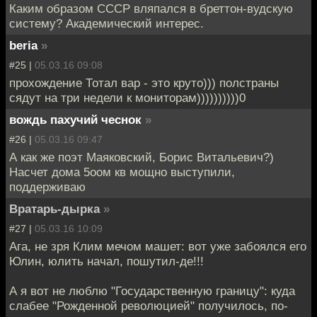
Каким образом СССР вляпался в бреттон-вудскую
систему? Академический интерес.
beria
»
#25 |
05.03.16 09:08
прохождение Тотал вар - это круто))) полстраны
сядут на три недели к мониторам))))))))))0
вождь пахучий чеснок
»
#26 |
05.03.16 09:47
А как же поэт Маяковский, Борис Витальевич?)
Насчет дома 5оом кв мощно выступили,
поддерживаю
Вратарь-дырка
»
#27 |
05.03.16 10:09
Ага, не зря Клим мечом машет: вот уже забоялся его
Юлин, юлить начал, пошутил-де!!!
А я вот не люблю "Государственную границу": куда
слабее "Рожденной революцией" получилось, по-