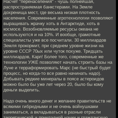
Насчет "перенаселения" - чушь полнейшая,
распространяемая банкстерами. На Земле
дохренища мест, где весьма низкая плотность
населения. Современные агротехнологии позволяют
выращивать жрачку хоть в Антарктиде, хоть в
космосе. Возобновляемые ресурсы океана не
используются и на 10%. И вообще, грамотные
специалисты уже все посчитали. 30 миллиардов
Земля прокормит, при среднем уровне жизни на
уровне СССР 70ых или чуток похуже. Тридцать
миллиардов, Карл! Более того, современные же
технологии УЖЕ позволяют начать строить базы на
Луне и терраформировать Марс (не быстрый будет
процесс, но когда-то все равно начинать надо).
Добывать редкие минералы в поясе астероидов
можно было бы уже лет через 20, было бы кому
деньги выделить.
Надо очень много денег и желание правительств не
всякими гибридными и не очень войнушками
заниматься, а вкладываться в разные отрасли
теоретической и прикладной науки и гражданскую