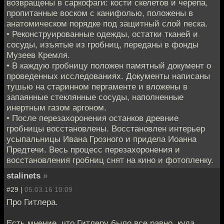
возвращены в саркофаги: кости скелетов и черепа,
пропитанные воском с канифолью, положены в
анатомическом порядке под защитный слой песка.
• Реконструированные одежды, остатки тканей и
сосуды, изъятые из гробниц, переданы в фонды
Музеев Кремля.
• В каждую гробницу положен памятный документ о
проведенных исследованиях. Документы написаны
тушью на старинном пергаменте и вложены в
запаянные стеклянные сосуды, наполненные
инертным газом аргоном.
• После перезахоронения останков древние
гробницы восстановлены. Восстановлен интерьер
усыпальницы Ивана Грозного и придела Иоанна
Предтечи. Весь процесс перезахоронения и
восстановления гробниц снят на кино и фотопленку.
stalinets
»
#29 |
05.03.16 10:09
Про Гитлера.
Есть мнение, что Гитлеру было все равно, куда