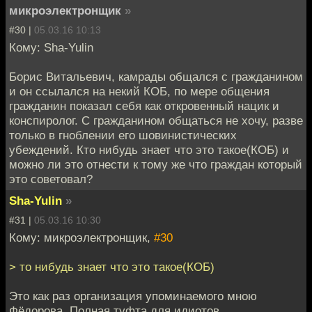
микроэлектронщик
»
#30 |
05.03.16 10:13
Кому: Sha-Yulin
Борис Витальевич, камрады общался с гражданином
и он ссылался на некий КОБ, по мере общения
гражданин показал себя как откровенный нацик и
конспиролог. С гражданином общаться не хочу, разве
только в гноблении его шовинистических
убеждений. Кто нибудь знает что это такое(КОБ) и
можно ли это отнести к тому же что граждан который
это советовал?
Sha-Yulin
»
#31 |
05.03.16 10:30
Кому: микроэлектронщик,
#30
> то нибудь знает что это такое(КОБ)
Это как раз организация упоминаемого мною
Фёдорова. Полная туфта для идиотов.