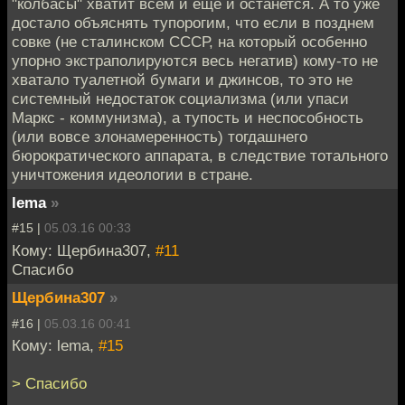
"колбасы" хватит всем и еще и останется. А то уже
достало объяснять тупорогим, что если в позднем
совке (не сталинском СССР, на который особенно
упорно экстраполируются весь негатив) кому-то не
хватало туалетной бумаги и джинсов, то это не
системный недостаток социализма (или упаси
Маркс - коммунизма), а тупость и неспособность
(или вовсе злонамеренность) тогдашнего
бюрократического аппарата, в следствие тотального
уничтожения идеологии в стране.
lema
»
#15 |
05.03.16 00:33
Кому: Щербина307,
#11
Спасибо
Щербина307
»
#16 |
05.03.16 00:41
Кому: lema,
#15
> Спасибо