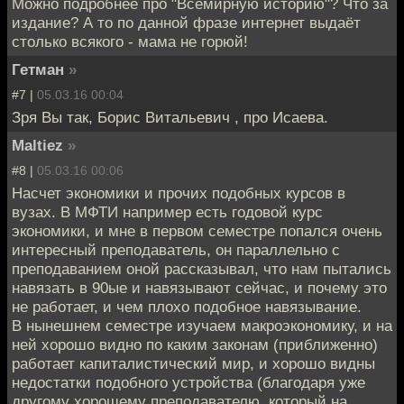
Можно подробнее про "Всемирную историю"? Что за
издание? А то по данной фразе интернет выдаёт
столько всякого - мама не горюй!
Гетман
»
#7 |
05.03.16 00:04
Зря Вы так, Борис Витальевич , про Исаева.
Maltiez
»
#8 |
05.03.16 00:06
Насчет экономики и прочих подобных курсов в
вузах. В МФТИ например есть годовой курс
экономики, и мне в первом семестре попался очень
интересный преподаватель, он параллельно с
преподаванием оной рассказывал, что нам пытались
навязать в 90ые и навязывают сейчас, и почему это
не работает, и чем плохо подобное навязывание.
В нынешнем семестре изучаем макроэкономику, и на
ней хорошо видно по каким законам (приближенно)
работает капиталистический мир, и хорошо видны
недостатки подобного устройства (благодаря уже
другому хорошему преподавателю, который на