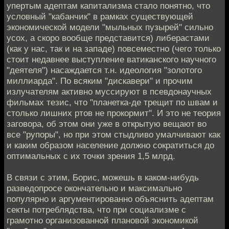
упертым адептам капитализма стало понятно, что
условный "кабанчик" в рамках существующей
экономической модели "мыльных пузырей" сильно
усох, а скоро вообще представится) либерастами
(как у нас, так и на западе) повсеместно (чего только
стоит недавнее выступление ватиканского научного
"деятеля") насаждается т.н. идеология "золотого
миллиарда". По всяким "дискавери" и прочим
излучателям активно муссируют в псевдонаучных
фильмах тезис, что "планетка-де трещит по швам и
столько лишних ртов не прокормит". И это не теория
заговора, об этом они уже в открытую вещают во
все "рупоры", но при этом стыдливо умалчивают как
и каким образом население должно сократиться до
оптимальных с их точки зрения 1,5 млрд.
В связи с этим, Борис, можешь в каком-нибудь
разведопросе окончательно и максимально
популярно и аргументированно объяснить адептам
секты потреблядства, что при социализме с
грамотно организованной плановой экономикой