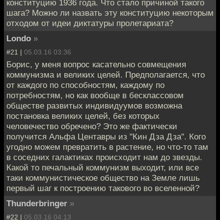
конституцию 1936 года. Что стало причиной такого
шага? Можно ли назвать эту конституцию некоторым
отходом от идеи диктатуры пролетариата?
Londo
»
#21 |
05.03.16 03:36
Борис, у меня вопрос касательно совмещения
коммунизма и великих целей. Предполагается, что
от каждого по способностям, каждому по
потребностям, но как вообще в бесклассовом
обществе развитых индивидуумов возможна
постановка великих целей, без которых
человечество обречено? Это же фактически
получится Альфа Центавры из "Кин Дза Дза". Кого
угодно можем превратить в растение, но что-то там
в соседних галактиках происходит нам до звезды.
Какой то печальный коммунизм выходит, или все
таки коммунистическое общество на Земле лишь
первый шаг к построению такового во вселенной?
Thunderbringer
»
#22 |
05.03.16 04:13