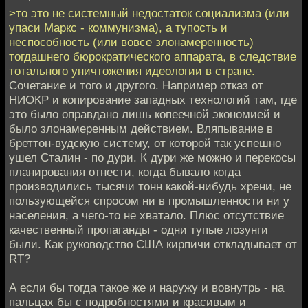
>то это не системный недостаток социализма (или
упаси Маркс - коммунизма), а тупость и
неспособность (или вовсе злонамеренность)
тогдашнего бюрократического аппарата, в следствие
тотального уничтожения идеологии в стране.
Сочетание и того и другого. Например отказ от
НИОКР и копирование западных технологий там, где
это было оправдано лишь копеечной экономией и
было злонамеренным действием. Вляпывание в
бреттон-вудскую систему, от которой так успешно
ушел Сталин - по дури. К дури же можно и перекосы
планирования отнести, когда бывало когда
производились тысячи тонн какой-нибудь хрени, не
пользующейся спросом ни в промышленности ни у
населения, а чего-то не хватало. Плюс отсутствие
качественный пропаганды - одни тупые лозунги
были. Как руководство США кирпичи откладывает от
RT?
А если бы тогда такое же и наружу и вовнутрь - на
пальцах бы с подробностями и красивым и