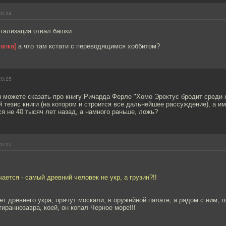
20:24
тализация отвал башки.
тапка]
а что там кстати с переводящимся хоббитом?
20:25
 можете сказать про книгу Ричарда Ферле "Хомо Эректус бродит среди 
 тезис книги (на котором и строится все дальнейшее рассуждение), а им
я не 40 тысяч лет назад, а намного раньше, ложь?
20:25
чается - самый древний человек не укр, а грузин?!!
ет древнего укра, прячут москали, в оружейной палате, а рядом с ним, л
тираннозавра, коей, он копал Черное море!!!