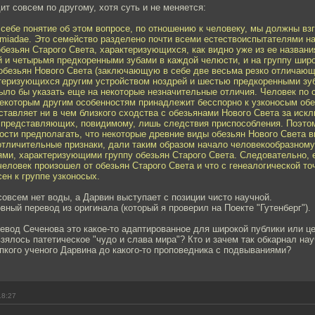
ит совсем по другому, хотя суть и не меняется:
себе понятие об этом вопросе, по отношению к человеку, мы должны вз
miadae. Это семейство разделено почти всеми естествоиспытателями на
и обезьян Старого Света, характеризующихся, как видно уже из ее назван
й и четырьмя предкоренными зубами в каждой челюсти, и на группу шир
ли обезьян Нового Света (заключающую в себе две весьма резко отличающ
ктеризующихся другим устройством ноздрей и шестью предкоренными зу
ыло бы указать еще на некоторые незначительные отличия. Человек по 
некоторым другим особенностям принадлежит бесспорно к узконосым об
ставляет ни в чем близкого сходства с обезьянами Нового Света за иск
 представляющих, повидимому, лишь следствия приспособления. Поэто
ости предполагать, что некоторые древние виды обезьян Нового Света 
отличительные признаки, дали таким образом начало человекообразном
ями, характеризующими группу обезьян Старого Света. Следовательно, 
человек произошел от обезьян Старого Света и что с генеалогической то
ен к группе узконосых.
совсем нет воды, а Дарвин выступает с позиции чисто научной.
овный перевод из оригинала (который я проверил на Поекте "Гутенберг").
ревод Сеченова это какое-то адаптированное для широкой публики или ц
зялось патетическое "чудо и слава мира"? Кто и зачем так обкарнал на
пкого ученого Дарвина до какого-то проповедника с подвываниями?
18:27