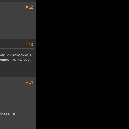
# 12
# 13
нас"? Насколько я
енно, что человек
# 14
опата, из