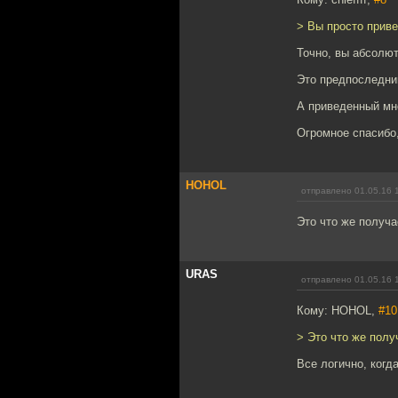
> Вы просто приве
Точно, вы абсолют
Это предпоследний
А приведенный мно
Огромное спасибо,
HOHOL
отправлено 01.05.16 
Это что же получа
URAS
отправлено 01.05.16 
Кому: HOHOL,
#10
> Это что же полу
Все логично, когд