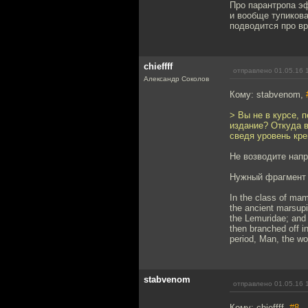
Про парантропа эф
и вообще тупикова
подводится про вр
chieffff
отправлено 01.05.16 
Александр Соколов
Кому: stabvenom,
> Вы не в курсе, 
издание? Откуда в
сведя уровень кре
Не возводите напр
Нужный фрагмент в
In the class of mam
the ancient marsupi
the Lemuridae; and 
then branched off i
period, Man, the wo
stabvenom
отправлено 01.05.16 
Кому: chieffff,
#8