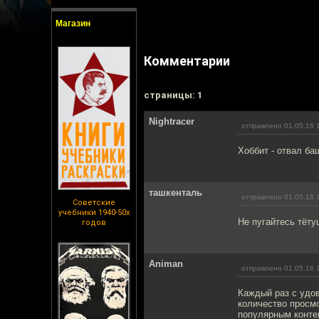
Магазин
Комментарии
cтраницы: 1
Nightracer
отправлено 01.05.16 
Хоббит - отвал ба
ташкенталь
отправлено 01.05.16 
Советские
учебники 1940-50х
Не пугайтесь тёту
годов
Animan
отправлено 01.05.16 
Каждый раз с удо
количество просм
популярным конте