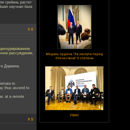
пе гребень растет
йшая научная база
# 8
 цензурированное
учное рассуждение,
Медаль ордена "За заслуги перед
Отечеством" II степени
ги Дарвина.
remata to
ay thus ascend to
er, at a remote
РВИО
# 9