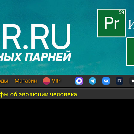
оды
Магазин
VIP
ифы об эволюции человека.