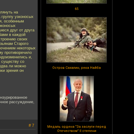
65
глянуть на
 группу узконосых
ия, особенным
оконосых
иеся друг от друга
бами в каждой
строению своих
езьянам Старого
лючением некоторых
му противоречило
видоизменились и,
у существу со
едва ли можно
Остров Сахалин, река Найба
чки зрения он
ензурированное
учное рассуждение,
# 7
Медаль ордена "За заслуги перед
Отечеством" II степени