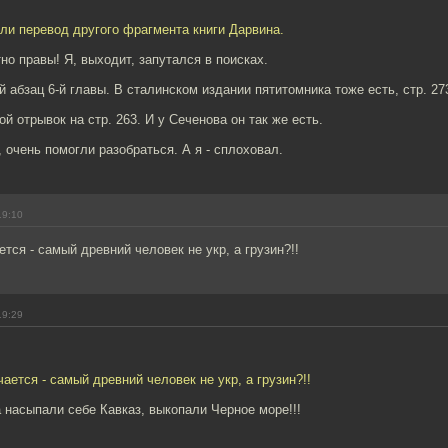
ли перевод другого фрагмента книги Дарвина.
но правы! Я, выходит, запутался в поисках.
 абзац 6-й главы. В сталинском издании пятитомника тоже есть, стр. 27
й отрывок на стр. 263. И у Сеченова он так же есть.
 очень помогли разобраться. А я - сплоховал.
19:10
ется - самый древний человек не укр, а грузин?!!
19:29
чается - самый древний человек не укр, а грузин?!!
а насыпали себе Кавказ, выкопали Черное море!!!