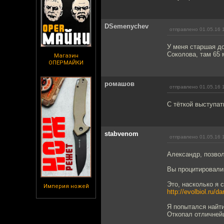
DSemenychev
отправлено 01.05.16 
У меня старшая до
Соколова, там 65 
Магазин
ОПЕРМАЙКИ
ромашов
отправлено 01.05.16 
С тёткой выступат
stabvenom
отправлено 01.05.16 
Александр, позвол
Вы процитировали
Это, насколько я 
Империя ножей
http://evolbiol.ru/
Я попытался найти
Откопал отличнейш