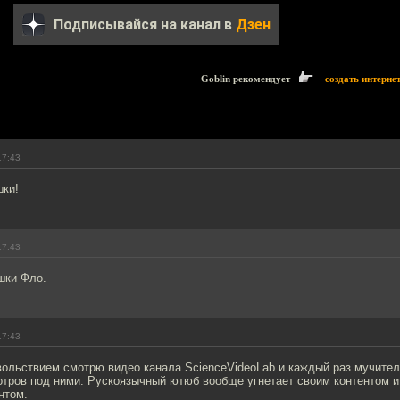
Подписывайся на канал в
Дзен
Goblin рекомендует
создать интерне
17:43
шки!
17:43
шки Фло.
17:43
вольствием смотрю видео канала ScienceVideoLab и каждый раз мучител
отров под ними. Рускоязычный ютюб вообще угнетает своим контентом и
нтом.