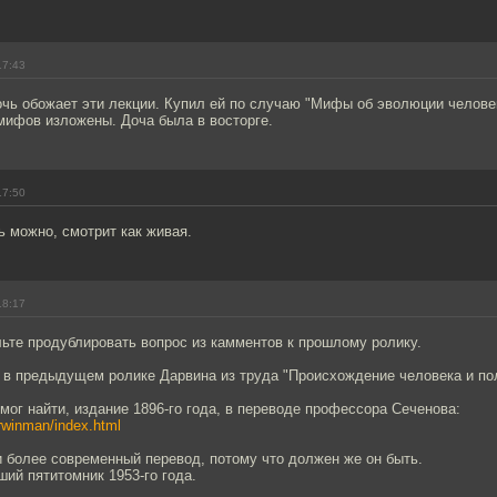
17:43
чь обожает эти лекции. Купил ей по случаю "Мифы об эволюции челове
мифов изложены. Доча была в восторге.
17:50
ь можно, смотрит как живая.
18:17
ьте продублировать вопрос из камментов к прошлому ролику.
 в предыдущем ролике Дарвина из труда "Происхождение человека и по
смог найти, издание 1896-го года, в переводе профессора Сеченова:
darwinman/index.html
 более современный перевод, потому что должен же он быть.
ий пятитомник 1953-го года.