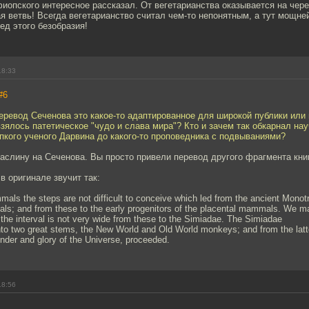
иопского интересное рассказал. От вегетарианства оказывается на чере
я ветвь! Всегда вегетарианство считал чем-то непонятным, а тут мощне
ед этого безобразия!
18:33
#6
перевод Сеченова это какое-то адаптированное для широкой публики или
зялось патетическое "чудо и слава мира"? Кто и зачем так обкарнал на
пкого ученого Дарвина до какого-то проповедника с подвываниями?
аслину на Сеченова. Вы просто привели перевод другого фрагмента кни
 оригинале звучит так:
mals the steps are not difficult to conceive which led from the ancient Monot
als; and from these to the early progenitors of the placental mammals. We m
the interval is not very wide from these to the Simiadae. The Simiadae
nto two great stems, the New World and Old World monkeys; and from the latt
nder and glory of the Universe, proceeded.
18:56