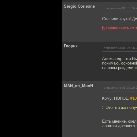
Sergio Corleone
отправлено 01.05.16 
Слепили круто! Де
[уварачиваясь от 
Глорик
отправлено 01.05.16 
Александр, что Вы
понимаю, основной
на расы разделилс
MAN_on_MooN
отправлено 01.05.16 
Кому: HOHOL,
#10
> Это что же полу
Есть мнение, скел
лопатки древнего 