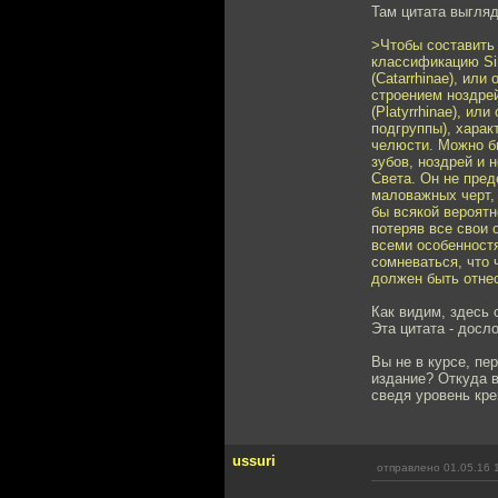
Там цитата выгляд
>Чтобы составить 
классификацию Si
(Catarrhinae), ил
строением ноздре
(Platyrrhinae), и
подгруппы), хара
челюсти. Можно б
зубов, ноздрей и 
Света. Он не пред
маловажных черт,
бы всякой вероятн
потеряв все свои 
всеми особенност
сомневаться, что 
должен быть отнес
Как видим, здесь 
Эта цитата - досл
Вы не в курсе, пе
издание? Откуда в
сведя уровень кре
ussuri
отправлено 01.05.16 