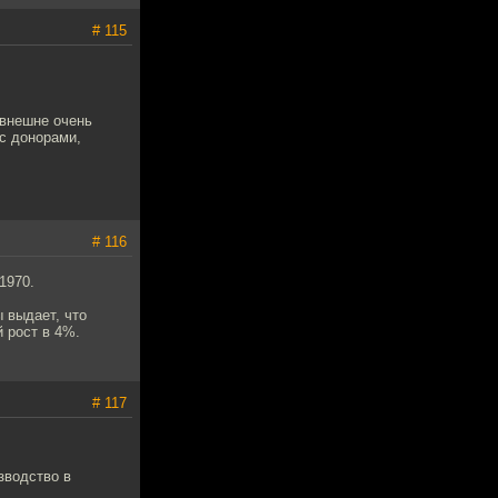
# 115
, внешне очень
 с донорами,
# 116
1970.
ы выдает, что
 рост в 4%.
# 117
зводство в