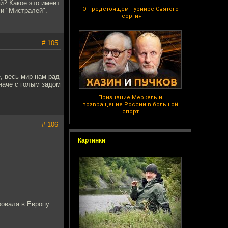
й? Какое это имеет
О предстоящем Турнире Святого
 и "Мистралей".
Георгия
# 105
, весь мир нам рад
иначе с голым задом
Признание Меркель и
возвращение России в большой
спорт
# 106
Картинки
ровала в Европу