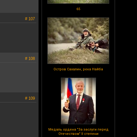
65
# 107
# 108
Остров Сахалин, река Найба
# 109
Медаль ордена "За заслуги перед
Отечеством" II степени