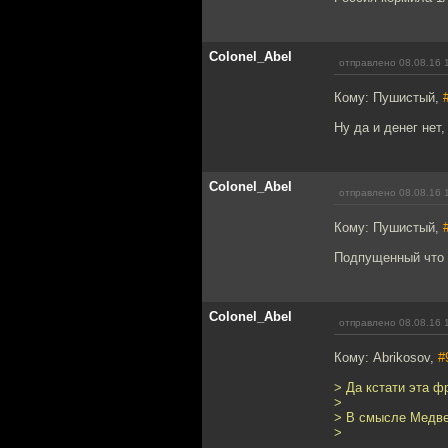
Colonel_Abel
отправлено 08.08.16 
Кому: Пушистый,
Ну да и денег нет
Colonel_Abel
отправлено 08.08.16 
Кому: Пушистый,
Подпущенный что
Colonel_Abel
отправлено 08.08.16 
Кому: Abrikosov,
#
> Да кстати эта ф
>
> В смысле Медве
>