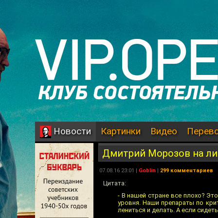
Картинки
Видео
Перев
Новости
Дмитрий Морозов на л
07.08.16 23:01 |
Goblin
|
299 комментариев
Цитата:
- В нашей стране все плохо? Эт
уровня. Наши препараты по кри
лениться и делать. А если сидеть