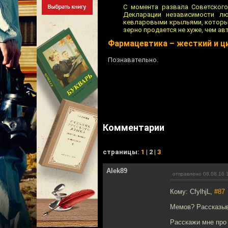
С момента развала Советского
Декларации независимости л
кевларовыми крыльями, которые
зерно продается не хуже, чем ав
Фармацевтика – жесткий и ц
Познавательно.
Комментарии
cтраницы:
1
| 2 |
3
Alek89
отправлено 08.08.16 
Кому: CfylhjL,
#87
Мемов? Рассказыв
Расскажи мне про 