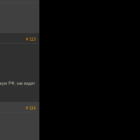
# 113
кую РФ, как видит
# 114