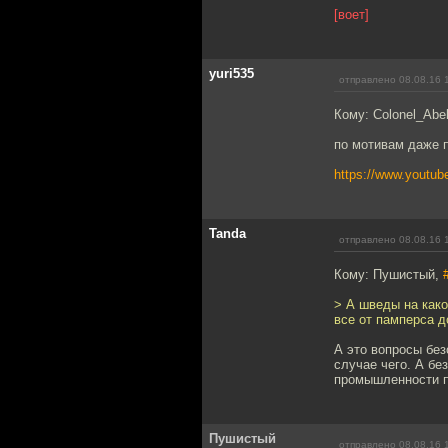
[воет]
yuri535
отправлено 08.08.16 
Кому: Colonel_Abe
по мотивам даже 
https://www.yout
Tanda
отправлено 08.08.16 
Кому: Пушистый,
> А шведы на как
все от памперса 
А это вопросы без
случае чего. А бе
промышленности п
Пушистый
отправлено 08.08.16 