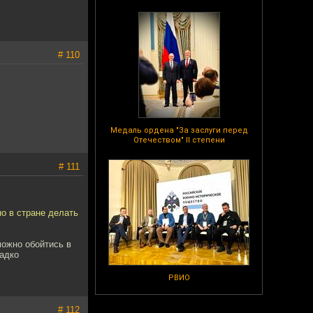
# 110
Медаль ордена "За заслуги перед
Отечеством" II степени
# 111
о в стране делать
можно обойтись в
ладко
РВИО
# 112