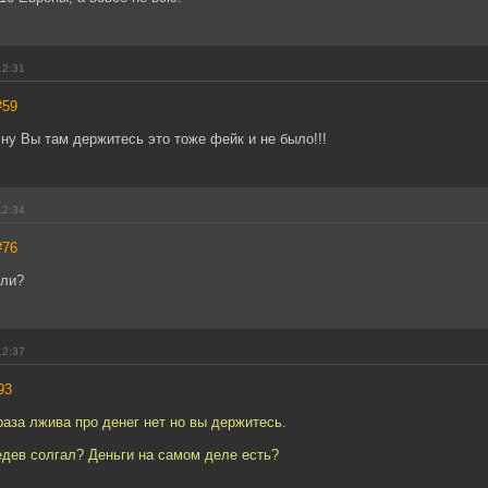
12:31
#59
, ну Вы там держитесь это тоже фейк и не было!!!
12:34
#76
 ли?
12:37
93
раза лжива про денег нет но вы держитесь.
дев солгал? Деньги на самом деле есть?