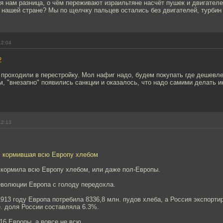
ая нам разница, о чём переживают израильтяне насчёт пушек и двигателе
 нашей стране? Мы по щелчку пальцев остались без двигателей, турбин
12:04
2
 проходили в перестройку. Мол нафиг надо, будем покупать где дешевле
м, "внезапно" появились санкции и оказалось, что надо самими делать 
12:13
я, кормившая всю Европу хлебом
е кормила всю Европу хлебом, или даже пол-Европы.
еволюции Европа с голоду передохла.
913 году Европа потребила 8336,8 млн. пудов хлеба, а Россия экспорти
е. доля России составляла 6.3%.
16 Европы, а вовсе не всю.