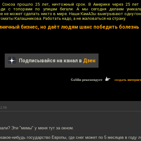
 Союза прошло 25 лет, ничтожный срок. В Америке через 25 лет 
юди с топорами по улицам бегали. А мы сегодня делаем уника
 не может сделать никто в мире. Наши КамАЗы выигрывают одну гонк
томаты Калашникова. Работать надо, а не жаловаться на страну.
иничный бизнес, но даёт людям шанс победить болезнь
Подписывайся на канал в
Дзен
Goblin рекомендует
создать интерне
11:58
али? Эти "мемы" у меня тут за окном.
какое-нибудь государство Европы, где снег может по 5 месяцев в году л