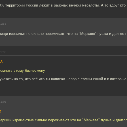
0% территории России лежит в районах вечной мерзлоты. А то вдруг кто 
11:58
рищи израильтяне сильно переживают что на "Меркаве" пушка и двигло 
11:58
48
помнить этому бизнесмену
указать на то, что всё что ты написал - спор с самим собой и к интервью
12:03
2
варищи израильтяне сильно переживают что на "Меркаве" пушка и двигл