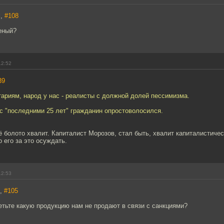
l,
#108
еный?
12:52
39
ариям, народ у нас - реалисты с должной долей пессимизма.
 с "последними 25 лет" гражданин опростоволосился.
 болото хвалит. Капиталист Морозов, стал быть, хвалит капиталистичес
о его за это осуждать.
12:53
7,
#105
етьте какую продукцию нам не продают в связи с санкциями?