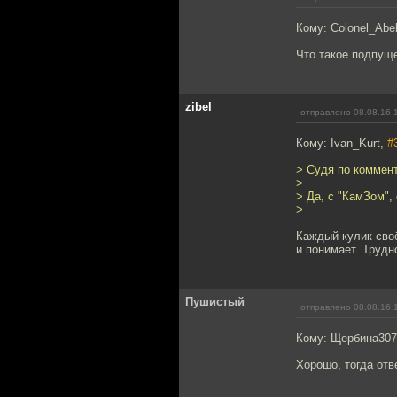
Кому: Colonel_Abe
Что такое подпущ
zibel
отправлено 08.08.16 
Кому: Ivan_Kurt,
#
> Судя по коммент
>
> Да, с "КамЗом",
>
Каждый кулик своё
и понимает. Трудн
Пушистый
отправлено 08.08.16 
Кому: Щербина30
Хорошо, тогда отв