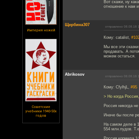
Вот скажи, ну как
отношение к нам и
Щербина307
отправлено 08.08.16 
Империя ножей
Кому: catalist,
#10
Мы все эти сказки
продавать. А пото
можем остаться.
Abrikosov
отправлено 08.08.16 
Кому: CfylhjL,
#95
> Но когда Росси
Россия никогда н
Советские
учебники 1940-50х
Иначе бы после р
годов
На самом деле в 1
554 млн.пудов. Т.
Россия кормила 1/