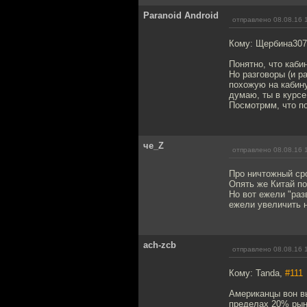
Paranoid Android
отправлено 08.08.16 
Кому: Щербина30
Понятно, что каби
Но разговоры (и ра
похожую на кабину
думаю, ты в курсе
Посмотрмм, что по
че_Z
отправлено 08.08.16 
Про ничтожный сро
Опять же Китай по
Но вот ежели "раз
ежели увеличить 
ach-zcb
отправлено 08.08.16 
Кому: Tanda,
#111
Американцы вон в
пределах 20% рын