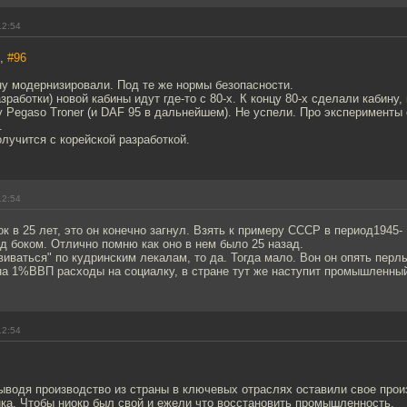
12:54
7,
#96
ну модернизировали. Под те же нормы безопасности.
зработки) новой кабины идут где-то с 80-х. К концу 80-х сделали кабину
 Pegaso Troner (и DAF 95 в дальнейшем). Не успели. Про эксперименты
.
лучится с корейской разработкой.
12:54
к в 25 лет, это он конечно загнул. Взять к примеру СССР в период1945- 
д боком. Отлично помню как оно в нем было 25 назад.
виваться" по кудринским лекалам, то да. Тогда мало. Вон он опять перл
на 1%ВВП расходы на социалку, в стране тут же наступит промышленный
12:54
ыводя производство из страны в ключевых отраслях оставили свое прои
ка. Чтобы ниокр был свой и ежели что восстановить промышленность.