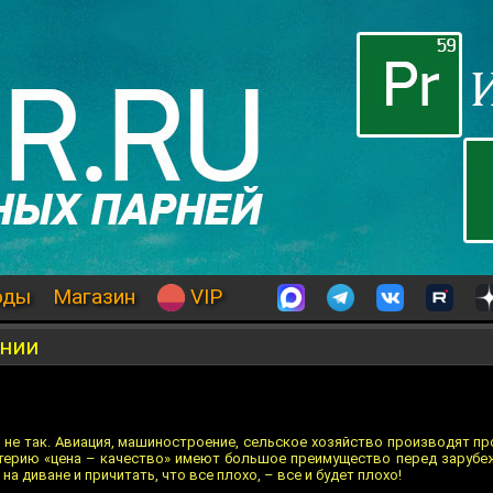
оды
Магазин
VIP
инии
о не так. Авиация, машиностроение, сельское хозяйство производят 
терию «цена – качество» имеют большое преимущество перед зарубеж
 на диване и причитать, что все плохо, – все и будет плохо!