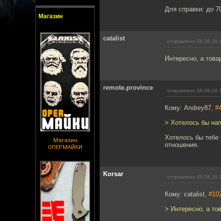
Для справки: до 7
Магазин
catalist
отправлено 08.08.16 
Интересно, а това
remote.province
отправлено 08.08.16 
Кому: Andrey87,
#
> Хотелось бы на
Хотелось бы тебе 
Магазин
отношения.
ОПЕРМАЙКИ
Korsar
отправлено 08.08.16 
Кому: catalist,
#10
> Интересно, а то