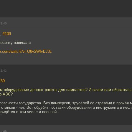
12:40
l,
#109
песенку написали
ube.com/watch?v=Q8v2WIvEJ3c
12:43
#30
ом оборудование делают ракеты для самолетов? И зачем вам обязательн
до АЭС?
опасности государства. Без памперсов, труселей со стразами и прочая 
з станков - нет. Вот обрубят поставки оборудования и инструмента и нес
ридётся в том числе и военной.
12:46