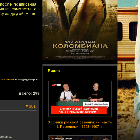
после подписания
льные самолеты с
у за другой. Наше
Видео
т магазин
в megagroup.ru
всего: 299
# 101
Хроники русской революции, часть
1: Революция 1905–1907 гг.
ежать.