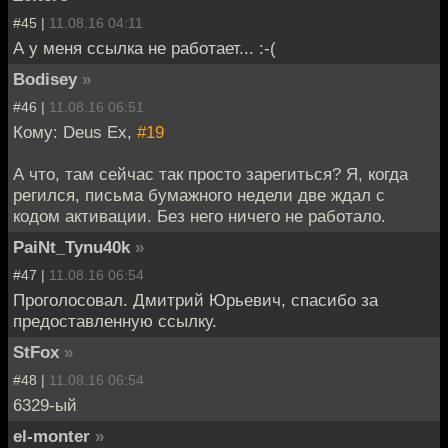
#45 |
11.08.16 04:11
А у меня ссылка не работает... :-(
Bodisey
»
#46 |
11.08.16 06:51
Кому: Deus Ex,
#19
А что, там сейчас так просто зарегиться? Я, когда
регился, письма бумажного недели две ждал с
кодом активации. Без него ничего не работало.
PaiNt_Tynu40k
»
#47 |
11.08.16 06:54
Проголосовал. Дмитрий Юрьевич, спасибо за
предоставленную ссылку.
StFox
»
#48 |
11.08.16 06:54
6329-ый
el-monter
»