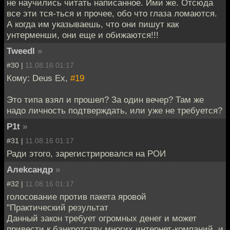
не научились читать написанное. Ими же. Отсюда
все эти тся-ться и прочее, обо что глаза ломаются.
А когда им указываешь, что они пишут как
унтерменши, они еще и обижаются!!!
Tweedl
»
#30 |
11.08.16 01:17
Кому: Deus Ex,
#19
Это типа взял и прошел? За один вечер? Там же
надо личность подтверждать, или уже не требуется?
P1t
»
#31 |
11.08.16 01:17
Ради этого, зарегистрировался на РОИ
Алеkсандр
»
#32 |
11.08.16 01:17
голосование против пакета яровой
"Практический результат
Данный закон требует огромных денег и может
привести к банкротству многих интернет-компаний, и