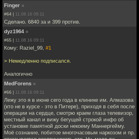
Finger
»
#64 |
11.08.16 09:11
Сделано. 6840 за и 399 против.
dyz1964
»
#65 |
11.08.16 09:11
Кому: Raziel_99,
#1
> Немедленно подписался.
Аналогично
MedForens
»
#66 |
11.08.16 09:11
Лежу это я в июне сего года в клинике им. Алмазова
(кто не в курсе - это в Питере), приходя в себя после
операции на сердце, смотрю краем глаза телевизор,
местный канал и вижу бегущей строкой инфо об
установке памятной доски некоему Маннергейму.
Моё сознание, побитое многочасовым наркозом и пр.