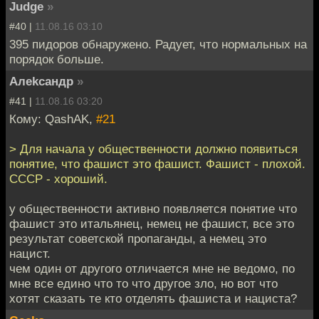
Judge
»
#40 |
11.08.16 03:10
395 пидоров обнаружено. Радует, что нормальных на
порядок больше.
Алеkсандр
»
#41 |
11.08.16 03:20
Кому: QashAK,
#21
> Для начала у общественности должно появиться
понятие, что фашист это фашист. Фашист - плохой.
СССР - хороший.
у общественности активно появляется понятие что
фашист это итальянец, немец не фашист, все это
результат советской пропаганды, а немец это
нацист.
чем один от другого отличается мне не ведомо, по
мне все едино что то что другое зло, но вот что
хотят сказать те кто отделять фашиста и нациста?