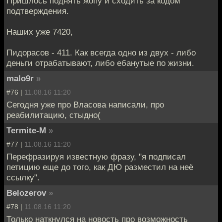
Пришлось поднять жопу и сходить за кодом
подтверждения.
Наших уже 7420,
Пидорасов - 411. Как всегда одно из двух - либо
деньги отрабатывают, либо ебанутые по жизни.
malo9r
»
#76 |
11.08.16 11:20
Сегодня уже про Власова написали, про
реабилитацию, стыдно(
Termite-M
»
#77 |
11.08.16 11:20
Перефразируя известную фразу, "я подписал
петицию еще до того, как ДЮ разместил на неё
ссылку".
Belozerov
»
#78 |
11.08.16 11:20
Только наткнулся на новость про возможность