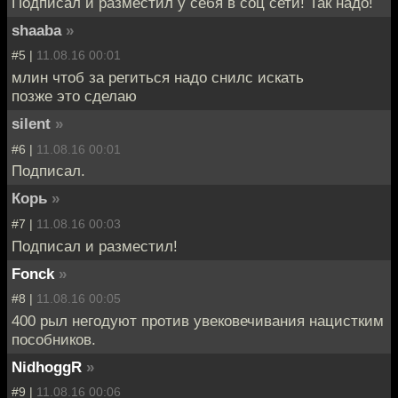
Подписал и разместил у себя в соц сети! Так надо!
shaaba
»
#5 |
11.08.16 00:01
млин чтоб за региться надо снилс искать
позже это сделаю
silent
»
#6 |
11.08.16 00:01
Подписал.
Корь
»
#7 |
11.08.16 00:03
Подписал и разместил!
Fonck
»
#8 |
11.08.16 00:05
400 рыл негодуют против увековечивания нацистким
пособников.
NidhoggR
»
#9 |
11.08.16 00:06