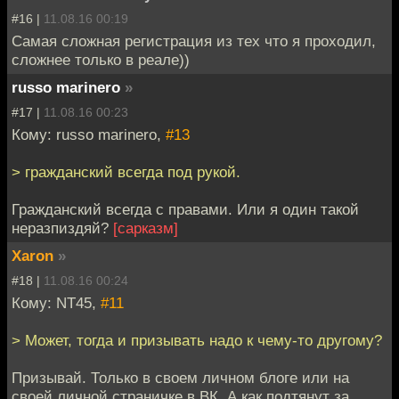
#16 |
11.08.16 00:19
Самая сложная регистрация из тех что я проходил,
сложнее только в реале))
russo marinero
»
#17 |
11.08.16 00:23
Кому: russo marinero,
#13
> гражданский всегда под рукой.
Гражданский всегда с правами. Или я один такой
неразпиздяй?
[cарказм]
Xaron
»
#18 |
11.08.16 00:24
Кому: NT45,
#11
> Может, тогда и призывать надо к чему-то другому?
Призывай. Только в своем личном блоге или на
своей личной страничке в ВК. А как подтянут за