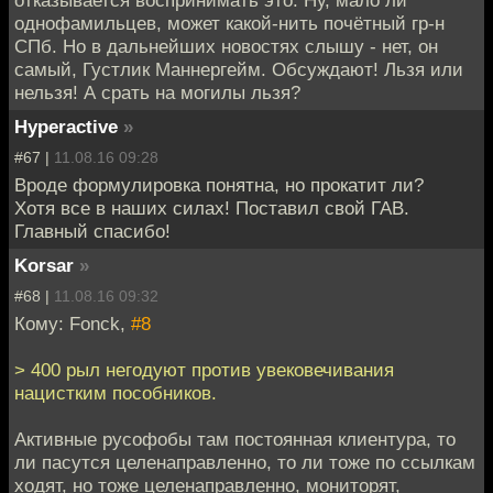
отказывается воспринимать это. Ну, мало ли
однофамильцев, может какой-нить почётный гр-н
СПб. Но в дальнейших новостях слышу - нет, он
самый, Густлик Маннергейм. Обсуждают! Льзя или
нельзя! А срать на могилы льзя?
Hyperactive
»
#67 |
11.08.16 09:28
Вроде формулировка понятна, но прокатит ли?
Хотя все в наших силах! Поставил свой ГАВ.
Главный спасибо!
Korsar
»
#68 |
11.08.16 09:32
Кому: Fonck,
#8
> 400 рыл негодуют против увековечивания
нацистким пособников.
Активные русофобы там постоянная клиентура, то
ли пасутся целенаправленно, то ли тоже по ссылкам
ходят, но тоже целенаправленно, мониторят,