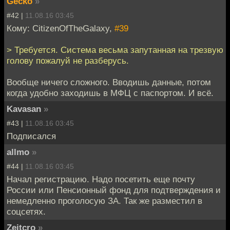
Gecko
»
#42 |
11.08.16 03:45
Кому: CitizenOfTheGalaxy,
#39
> Требуется. Система весьма запутанная на трезвую
голову пожалуй не разберусь.
Вообще ничего сложного. Вводишь данные, потом
когда удобно заходишь в МФЦ с паспортом. И всё.
Kavasan
»
#43 |
11.08.16 03:45
Подписался
allmo
»
#44 |
11.08.16 03:45
Начал регистрацию. Надо посетить еще почту
России или Пенсионный фонд для подтверждения и
немедленно проголосую ЗА. Так же разместил в
соцсетях.
Zeitcro
»