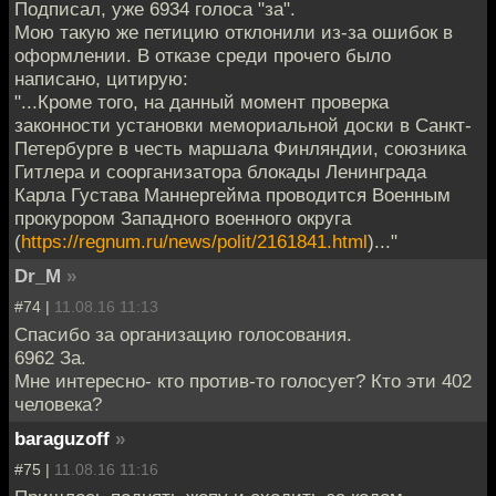
Подписал, уже 6934 голоса "за".
Мою такую же петицию отклонили из-за ошибок в
оформлении. В отказе среди прочего было
написано, цитирую:
"...Кроме того, на данный момент проверка
законности установки мемориальной доски в Санкт-
Петербурге в честь маршала Финляндии, союзника
Гитлера и соорганизатора блокады Ленинграда
Карла Густава Маннергейма проводится Военным
прокурором Западного военного округа
(
https://regnum.ru/news/polit/2161841.html
)..."
Dr_M
»
#74 |
11.08.16 11:13
Спасибо за организацию голосования.
6962 За.
Мне интересно- кто против-то голосует? Кто эти 402
человека?
baraguzoff
»
#75 |
11.08.16 11:16