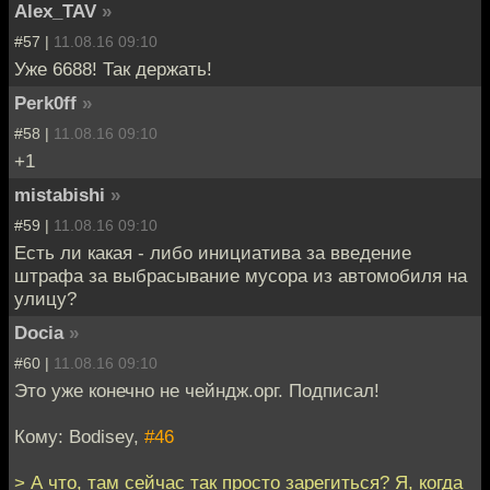
Alex_TAV
»
#57 |
11.08.16 09:10
Уже 6688! Так держать!
Perk0ff
»
#58 |
11.08.16 09:10
+1
mistabishi
»
#59 |
11.08.16 09:10
Есть ли какая - либо инициатива за введение
штрафа за выбрасывание мусора из автомобиля на
улицу?
Docia
»
#60 |
11.08.16 09:10
Это уже конечно не чейндж.орг. Подписал!
Кому: Bodisey,
#46
> А что, там сейчас так просто зарегиться? Я, когда