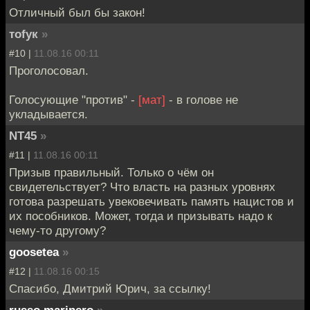
Отличный был бы закон!
тofyк
»
#10 |
11.08.16 00:11
Проголосовал.
Голосующие "против" -
[мат]
- в голове не
укладывается.
NT45
»
#11 |
11.08.16 00:11
Призыв правильный. Только о чём он
свидетельствует? Что власть на разных уровнях
готова разрешать увековечивать память нацистов и
их пособников. Может, тогда и призывать надо к
чему-то другому?
goosetea
»
#12 |
11.08.16 00:15
Спасибо, Дмитрий Юрич, за ссылку!
russo marinero
»