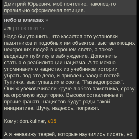
Дмитрий Юрьевич, моё почтение, наконец-то
правильно оформленая петиция.
небо в алмазах
»
#29 |
11.08.16 01:17
Надо бы уточнить, что касается это установки
памятников и подобных им объектов, выставляющих
нехороших людей в хорошем свете, а также
вводящих публику в заблуждение. Дополнить
статью о реабилитации нацизма. А то можно
упоминания о нацистах из учебников истории
убрать под это дело, и привлечь заодно гостей
Тупичка, выступавших в соотв. "Разведопросах".
Они ж увековечивали круче любого памятника, сразу
на огромную аудиторию. Высокопоставленные и
прочие фанаты нацистов будут рады такой
инициативе. Шучу, надеюсь, поправят.
Кому: don.kulinar,
#15
А я ненавижу тварей, которые научились писать, но