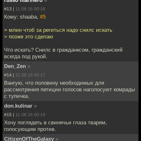
#13 |
11.08.16 00:16
Кому: shaaba,
#5
> млин чтоб за региться надо снилс искать
> позже это сделаю
Что искать? Снилс в гражданксом, гражданский
всегда под рукой.
Den_Zen
»
#14 |
11.08.16 00:17
Вангую, что половину необходимых для
рассмотрения петиции голосов наголосуют комрады
с тупичка.
don.kulinar
»
#15 |
11.08.16 00:19
Хочу поглядеть в свинячьи глаза тварям,
голосующим против.
CitizenOfTheGalaxy
»