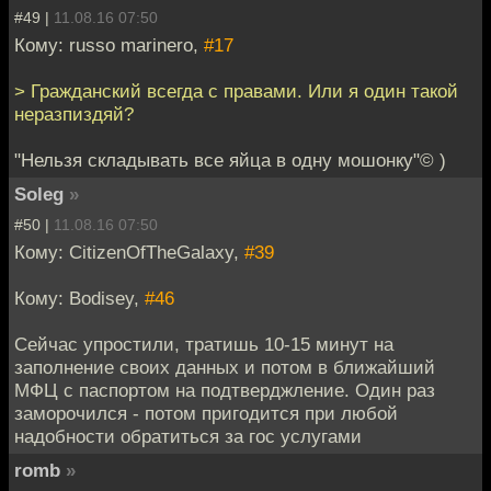
#49 |
11.08.16 07:50
Кому: russo marinero,
#17
> Гражданский всегда с правами. Или я один такой
неразпиздяй?
"Нельзя складывать все яйца в одну мошонку"© )
Soleg
»
#50 |
11.08.16 07:50
Кому: CitizenOfTheGalaxy,
#39
Кому: Bodisey,
#46
Сейчас упростили, тратишь 10-15 минут на
заполнение своих данных и потом в ближайший
МФЦ с паспортом на подтверджление. Один раз
заморочился - потом пригодится при любой
надобности обратиться за гос услугами
romb
»