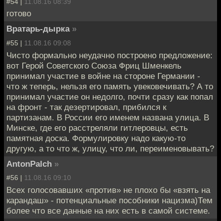
#54 |
11.08.16 08:39
готово
Вратарь-дырка
»
#55 |
11.08.16 09:08
Чисто формально неудачно построено предложение:
вот Герой Советского Союза Фриц Шменкель
принимал участие в войне на стороне Германии -
что ж теперь, нельзя его память увековечивать? А то
принимал участие он недолго, почти сразу как попал
на фронт - так дезертировал, прибился к
партизанам. В России его именем названа улица. В
Минске, где его расстреляли гитлеровцы, есть
памятная доска. Формулировку надо какую-то
другую, а то что ж, улицу, что ли, переименовывать?
AntonPalch
»
#56 |
11.08.16 09:10
Всех голосовавших «против» не плохо бы «взять на
карандаш» - потенциальные пособники нацизма)Тем
более что все данные на них есть в самой системе.