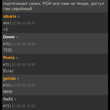
подтягивают своих. РОИ всё-таки не Чендж, доступ
там серьёзный
alkaris
»
#69 |
11.08.16 09:37
+1
Doom
»
#70 |
11.08.16 10:20
7211.
Runia
»
#71 |
11.08.16 10:43
Есть!
gorian
»
#72 |
11.08.16 10:49
done
SaX1
»
#73 |
11.08.16 11:12