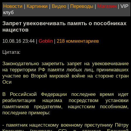
Новости
|
Картинки
|
Видео
|
Переводы
|
Магазин
|
VIP
клуб
Запрет увековечивать память о пособниках
нацистов
10.08.16 23:44
|
Goblin
|
218 комментариев
Цитата:
Законодательно закрепить запрет на увековечивание
на территории РФ памяти любых лиц, принимавших
участие во Второй мировой войне на стороне стран
Оси
В Российской Федерации последнее время идет
реабилитация нацизма посредством установки
памятников предателям, нацистским пособникам,
последние примеры:
- памятник нацистскому военному преступнику Пётру
Краснову (генералу СС) в станице Еланской