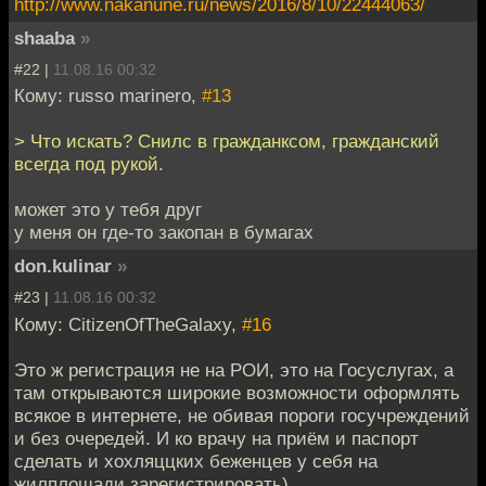
http://www.nakanune.ru/news/2016/8/10/22444063/
shaaba
»
#22 |
11.08.16 00:32
Кому: russo marinero,
#13
> Что искать? Снилс в гражданксом, гражданский
всегда под рукой.
может это у тебя друг
у меня он где-то закопан в бумагах
don.kulinar
»
#23 |
11.08.16 00:32
Кому: CitizenOfTheGalaxy,
#16
Это ж регистрация не на РОИ, это на Госуслугах, а
там открываются широкие возможности оформлять
всякое в интернете, не обивая пороги госучреждений
и без очередей. И ко врачу на приём и паспорт
сделать и хохляццких беженцев у себя на
жилплощади зарегистрировать)