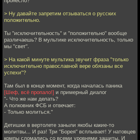
пронесло?
> Ну давайте запретим отзываться о русских
положительно.
Ты "исключительность" и "положительно" вообще
различаешь? В мультике исключительность, только
мы "свет".
> На какой минуте мультика звучит фраза "только
исключительно православной вере обязаны все
успехи"?
Там был в конце момент, когда началась паника
[Шеф, всё пропало!]
и примерный диалог
"- Что же нам делать?
А полковник ФСБ и отвечает:
- Только молиться."
Детишки в вертолете заныли якобы какие-то
молитвы... И раз! Три "Борея" всплывает! У натовцев
компы сломались со всеми уровнями защиты. И