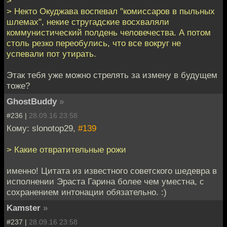
>
> Некто Окуджава воспевал "комиссаров в пыльных
шлемах", некие стругадские восхваляли
коммунистический полдень человечества. А потом
столь резко переобулись, что все вокруг не
успевали пот утирать.
Этак тебя уже можно стрелять за измену в будущем
тоже?
GhostBuddy
»
#236 |
28.09.16 23:58
Кому: slonotop29,
#139
> Какие отвратительные рожи
именно! Цитата из известного советского шедевра в
исполнении Эраста Гарина более чем уместна, с
сохранением интонации обязательно. :)
Kamster
»
#237 |
28.09.16 23:58