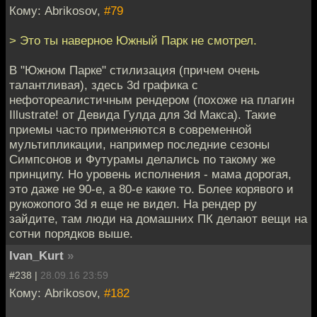
Кому: Abrikosov,
#79
> Это ты наверное Южный Парк не смотрел.
В "Южном Парке" стилизация (причем очень
талантливая), здесь 3d графика с
нефотореалистичным рендером (похоже на плагин
Illustrate! от Девида Гулда для 3d Макса). Такие
приемы часто применяются в современной
мультипликации, например последние сезоны
Симпсонов и Футурамы делались по такому же
принципу. Но уровень исполнения - мама дорогая,
это даже не 90-е, а 80-е какие то. Более корявого и
рукожопого 3d я еще не видел. На рендер ру
зайдите, там люди на домашних ПК делают вещи на
сотни порядков выше.
Ivan_Kurt
»
#238 |
28.09.16 23:59
Кому: Abrikosov,
#182