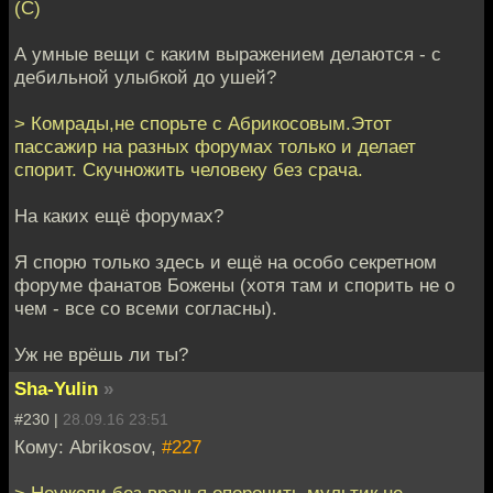
(С)
А умные вещи с каким выражением делаются - с
дебильной улыбкой до ушей?
> Комрады,не спорьте с Абрикосовым.Этот
пассажир на разных форумах только и делает
спорит. Скучножить человеку без срача.
На каких ещё форумах?
Я спорю только здесь и ещё на особо секретном
форуме фанатов Божены (хотя там и спорить не о
чем - все со всеми согласны).
Уж не врёшь ли ты?
Sha-Yulin
»
#230 |
28.09.16 23:51
Кому: Abrikosov,
#227