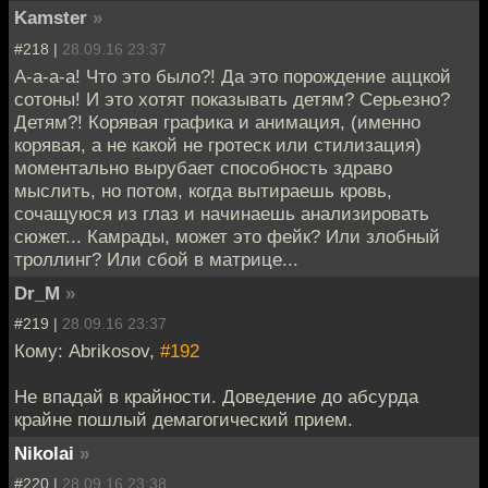
Kamster
»
#218 |
28.09.16 23:37
А-а-а-а! Что это было?! Да это порождение аццкой
сотоны! И это хотят показывать детям? Серьезно?
Детям?! Корявая графика и анимация, (именно
корявая, а не какой не гротеск или стилизация)
моментально вырубает способность здраво
мыслить, но потом, когда вытираешь кровь,
сочащуюся из глаз и начинаешь анализировать
сюжет... Камрады, может это фейк? Или злобный
троллинг? Или сбой в матрице...
Dr_M
»
#219 |
28.09.16 23:37
Кому: Abrikosov,
#192
Не впадай в крайности. Доведение до абсурда
крайне пошлый демагогический прием.
Nikolai
»
#220 |
28.09.16 23:38