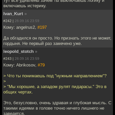
Тут все удивлены зачем ты выключаешь логику и
включаешь истерику.
Ivan_Kurt
»
#242 |
28.09.16 23:59
Кому: angelrus2,
#197
Да обгадился он просто. Но признать этого не может,
гордыня. Не первый раз замечено уже.
leopold_stotch
»
#243 |
28.09.16 23:59
Кому: Abrikosov,
#79
> Что ты понимаешь под "нужным направлением"?
>
> "Мы хорошие, а западом рулят пидарасы." Это в
общих чертах.
Это, безусловно, очень здравая и глубокая мысль. С
такими идеями в голове точно ничего лишнего не
заведется.