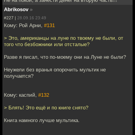
Не на покой, а занести денег на вторую часть!!!
Abrikosov
»
#227 |
28.09.16 23:49
Кому: Рой Арни,
#131
> Это, американцы на луне по твоему не были, от
того что безбожники или отсталые?
Разве я писал, что по-моему они на Луне не были?
Неужели без вранья опорочить мультик не
получается?
Кому: каспий,
#132
> Блять! Это ещё и по книге снято?
Книга намного лучше мультика.