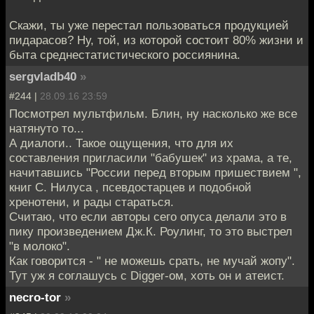
Скажи, ты уже перестал пользоваться продукцией
пидарасов? Ну, той, из которой состоит 80% жизни и
быта среднестатистического россиянина.
sergvladb40
»
#244 |
28.09.16 23:59
Посмотрел мультфильм. Блин, ну насколько же все
натянуто то...
А диалоги.. Такое ощущения, что для их
составления пригласили "бабушек" из храма, а те,
начитавшись "России перед вторым пришествием ",
книг С. Нилуса , псевдостарцев и подобной
хренотени, и рады стараться.
Считаю, что если авторы сего опуса делали это в
пику произведением Дж.К. Роулинг, то это выстрел
"в молоко".
Как говорится - " не можешь срать, не мучай жопу".
Тут уж я соглашусь с Digger-ом, хоть он и атеист.
necro-tor
»