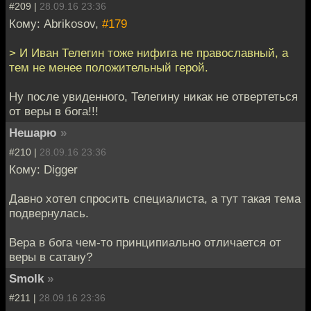
#209 |
28.09.16 23:36
Кому: Abrikosov,
#179
> И Иван Телегин тоже нифига не православный, а
тем не менее положительный герой.
Ну после увиденного, Телегину никак не отвертеться
от веры в бога!!!
Нешарю
»
#210 |
28.09.16 23:36
Кому: Digger
Давно хотел спросить специалиста, а тут такая тема
подвернулась.
Вера в бога чем-то принципиально отличается от
веры в сатану?
Smolk
»
#211 |
28.09.16 23:36