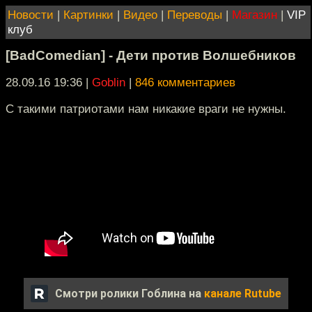
Новости
|
Картинки
|
Видео
|
Переводы
|
Магазин
|
VIP
клуб
[BadComedian] - Дети против Волшебников
28.09.16 19:36
|
Goblin
|
846 комментариев
С такими патриотами нам никакие враги не нужны.
Смотри ролики Гоблина на
канале Rutube