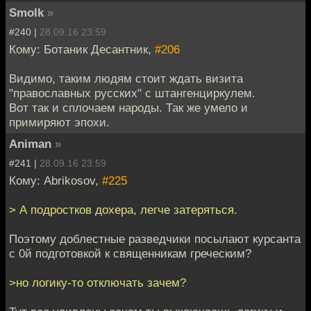
Smolk
»
#240 |
28.09.16 23:59
Кому: Ботаник Десантник,
#206
Видимо, таким людям стоит ждать визита
"православных русских" с штангенциркулем.
Вот так и сплочаем народы. Так же умело и
примиряют эпохи.
Animan
»
#241 |
28.09.16 23:59
Кому: Abrikosov,
#225
> А подростков дохера, легче затеряться.
Поэтому доблестные разведчики посылают курсанта
с 0й подготовкой к священникам греческим?
>но логику-то отключать зачем?