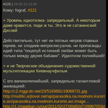
#225 |
28.09.16 23:46
Кому: fograf,
#121
> Уровень идиотизма- запредельный. А некоторым
даже нравится, поди ж ты. Это ж не сатанинский
Дисней
Действительно, тут нет ни потных негров главных
героев, ни злодеев-метросексуалов, ни пропаганды
идей типа "поцелуй истинной любви может быть
только между двумя бабами". Идиотизм полнейший!
> и не Творческое объединение художественной
мультипликации Киевнаучфильм
С его великолепнейшей, запредельно талантливой
анимацией:
http://c2.mggcdn.net/23/5193691/19069731.jpg
http://multiki.arjlover.net/ap/parasolka.na.modnom.kurort
e.avi/parasolka.na.modnom.kurorte.avi.image...
http://i1.imageban.ru/out/2011/02/27/00d92d71f8967053d