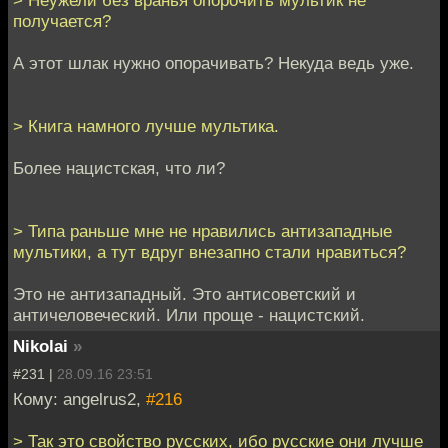
> Неужели без вранья опорочить мультик не
получается?
А этот шлак нужно опорачивать? Некуда ведь уже.
> Книга намного лучше мультика.
Более нацистская, что ли?
> Типа раньше мне не нравились антизападные
мультики, а тут вдруг внезапно стали нравиться?
Это не антизападный. Это антисоветский и
античеловеческий. Или проще - нацистский.
Nikolai
»
#231 |
28.09.16 23:51
Кому: angelrus2,
#216
> Так это свойство русских, ибо русские они лучше