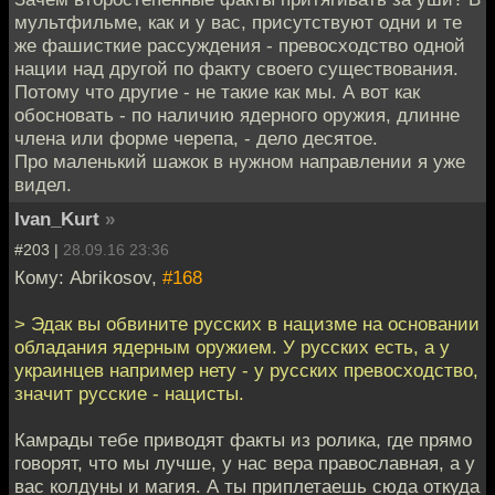
мультфильме, как и у вас, присутствуют одни и те
же фашисткие рассуждения - превосходство одной
нации над другой по факту своего существования.
Потому что другие - не такие как мы. А вот как
обосновать - по наличию ядерного оружия, длинне
члена или форме черепа, - дело десятое.
Про маленький шажок в нужном направлении я уже
видел.
Ivan_Kurt
»
#203 |
28.09.16 23:36
Кому: Abrikosov,
#168
> Эдак вы обвините русских в нацизме на основании
обладания ядерным оружием. У русских есть, а у
украинцев например нету - у русских превосходство,
значит русские - нацисты.
Камрады тебе приводят факты из ролика, где прямо
говорят, что мы лучше, у нас вера православная, а у
вас колдуны и магия. А ты приплетаешь сюда откуда