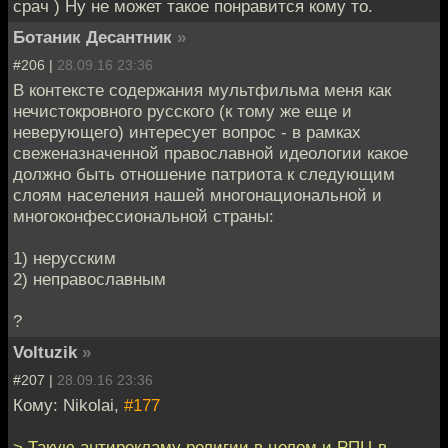
срач ) Ну не может такое понравится кому то.
Ботаник Десантник
»
#206 |
28.09.16 23:36
В контексте содержания мультфильма меня как
нечистокровного русского (к тому же еще и
неверующего) интересует вопрос - в рамках
свеженазначенной православной идеологии какое
должно быть отношение патриота к следующим
слоям населения нашей многонациональной и
многоконфессиональной страны:
1) нерусским
2) неправославным
?
Voltuzik
»
#207 |
28.09.16 23:36
Кому: Nikolai,
#177
> Такую антирекламу религии в целом и РПЦ в