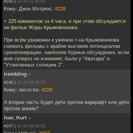
#245 |
29.09.16 00:04
Кому: Джон Мэтрикс,
#228
> 225 комментов за 4 часа, и при этом обсуждается
не фильм Жоры Крыжовникова.
При всём уважении к умению г-на Крыжовникова
снимать фильмы с крайне высоким потенциалом
срачегенерации, наиболее бурные обсуждения, если
мне склероз не изменяет, были у "Аватара" и
"Утомленных солнцем 2".
trembling
»
#246 |
29.09.16 00:05
Кому: necro-tor,
#226
А вторая часть будет дети против варкрафт или дети
против аниме?
Ivan_Kurt
»
#247 |
29.09.16 00:05