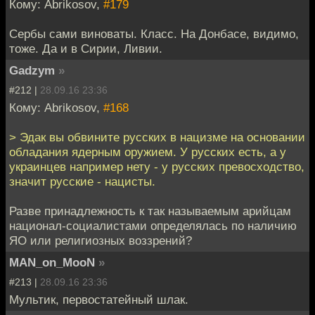
Кому: Abrikosov,
#179
Сербы сами виноваты. Класс. На Донбасе, видимо,
тоже. Да и в Сирии, Ливии.
Gadzym
»
#212 |
28.09.16 23:36
Кому: Abrikosov,
#168
> Эдак вы обвините русских в нацизме на основании
обладания ядерным оружием. У русских есть, а у
украинцев например нету - у русских превосходство,
значит русские - нацисты.
Разве принадлежность к так называемым арийцам
национал-социалистами определялась по наличию
ЯО или религиозных воззрений?
MAN_on_MooN
»
#213 |
28.09.16 23:36
Мультик, первостатейный шлак.