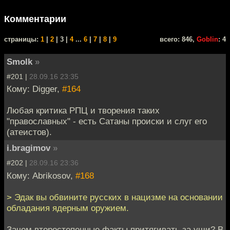
Комментарии
cтраницы:
1
|
2
| 3 |
4
...
6
|
7
|
8
|
9
всего: 846,
Goblin
: 4
Smolk
»
#201 |
28.09.16 23:35
Кому: Digger,
#164
Любая критика РПЦ и творения таких
"православных" - есть Сатаны происки и слуг его
(атеистов).
i.bragimov
»
#202 |
28.09.16 23:36
Кому: Abrikosov,
#168
> Эдак вы обвините русских в нацизме на основании
обладания ядерным оружием.
Зачем второстепенные факты притягивать за уши? В