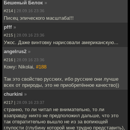
Бешеный Белок
»
#214 |
28.09.16 23:36
Писец эпического масштаба!!!
pfff
»
#215 |
28.09.16 23:36
Ужос. Даже винтовку нарисовали американскую...
angelrus2
»
#216 |
28.09.16 23:36
Кому: Nikolai,
#188
Так это свойство русских, ибо русские они лучше
всех от природы, это не приобретённое качество))
churkini
»
#217 |
28.09.16 23:37
странно, то ли читал не внимательно, то ли
взаправду никто не предположил дальше, что это
так отвратительно вышло не из за вопиющей
глупости (глубину которой мне трудно представить),