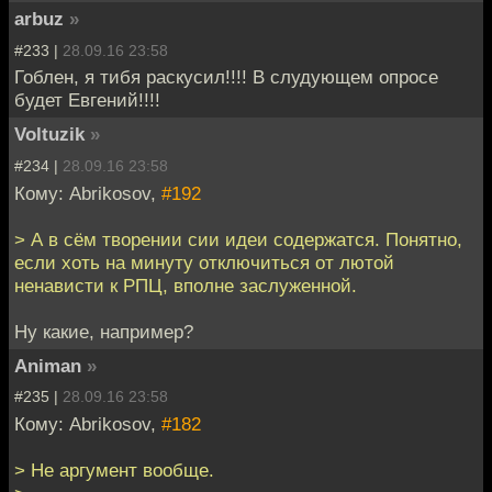
arbuz
»
#233 |
28.09.16 23:58
Гоблен, я тибя раскусил!!!! В слудующем опросе
будет Евгений!!!!
Voltuzik
»
#234 |
28.09.16 23:58
Кому: Abrikosov,
#192
> А в сём творении сии идеи содержатся. Понятно,
если хоть на минуту отключиться от лютой
ненависти к РПЦ, вполне заслуженной.
Ну какие, например?
Animan
»
#235 |
28.09.16 23:58
Кому: Abrikosov,
#182
> Не аргумент вообще.