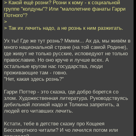
> Какой ещё розни? Розни к кому - к социальной
группе "колдуны"? Или "малолетние фанаты Гарри
Потного"?
>
> Так их лечить надо, а не рознь к ним разжигать.
Ух ты! Где же тут рознь? Мммм... Ах да, мы живём в
много национальной стране (на той самой Родине),
где живут не только русские, исповедуют не только
православие. Но оно круче и лучше всех. А
остальные кругом нас государства, люди
проживающие там - говно.
"Нет, какая здесь рознь?"
Гарри Поттер - это сказка, где добро борется со
злом. Художественная литература. Руководствуясь
дебильной логикой надо и Толкина запретить, а
людей его читавших лечить.
Кстати, тебе в детстве сказку про Кощеея
Бессмертного читали? И чо лечился потом или