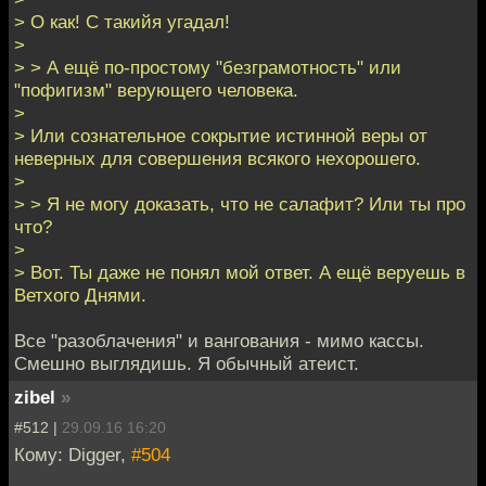
> О как! С такийя угадал!
>
> > А ещё по-простому "безграмотность" или
"пофигизм" верующего человека.
>
> Или сознательное сокрытие истинной веры от
неверных для совершения всякого нехорошего.
>
> > Я не могу доказать, что не салафит? Или ты про
что?
>
> Вот. Ты даже не понял мой ответ. А ещё веруешь в
Ветхого Днями.
Все "разоблачения" и вангования - мимо кассы.
Смешно выглядишь. Я обычный атеист.
zibel
»
#512 |
29.09.16 16:20
Кому: Digger,
#504