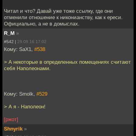
Читал и что? Давай уже тоже ссылку, где они
отменили отношение к никонианству, как к ереси.
Официально, а не в домыслах.
R_M
»
#542 |
29.09.16 17:02
Кому: SaX1,
#538
> А некоторые в определенных помещениях считают
себя Наполеонами.
Кому: Smolk,
#529
> А я - Наполеон!
[ржот]
Shnyrik
»