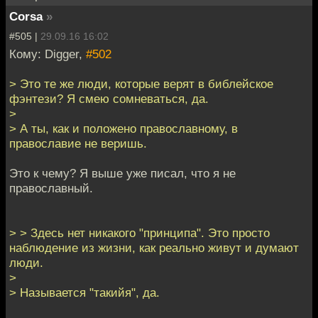
Corsa
»
#505 |
29.09.16 16:02
Кому: Digger,
#502
> Это те же люди, которые верят в библейское
фэнтези? Я смею сомневаться, да.
>
> А ты, как и положено православному, в
православие не веришь.
Это к чему? Я выше уже писал, что я не
православный.
> > Здесь нет никакого "принципа". Это просто
наблюдение из жизни, как реально живут и думают
люди.
>
> Называется "такийя", да.