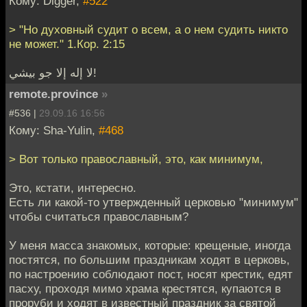
Кому: Digger,
#522
> "Но духовный судит о всем, а о нем судить никто
не может." 1.Кор. 2:15
لا إله إلا جو بيشي!
remote.province
»
#536 |
29.09.16 16:56
Кому: Sha-Yulin,
#468
> Вот только православный, это, как минимум,
Это, кстати, интересно.
Есть ли какой-то утвержденный церковью "минимум"
чтобы считаться православным?
У меня масса знакомых, которые: крещеные, иногда
постятся, по большим праздникам ходят в церковь,
по настроению соблюдают пост, носят крестик, едят
пасху, проходя мимо храма крестятся, купаются в
проруби и ходят в известный праздник за святой