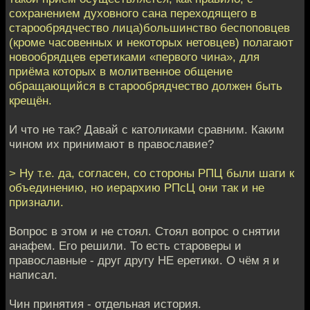
сохранением духовного сана переходящего в
старообрядчество лица)большинство беспоповцев
(кроме часовенных и некоторых нетовцев) полагают
новообрядцев еретиками «первого чина», для
приёма которых в молитвенное общение
обращающийся в старообрядчество должен быть
крещён.
И что не так? Давай с католиками сравним. Каким
чином их принимают в православие?
> Ну т.е. да, согласен, со стороны РПЦ были шаги к
объединению, но иерархию РПсЦ они так и не
признали.
Вопрос в этом и не стоял. Стоял вопрос о снятии
анафем. Его решили. То есть староверы и
православные - друг другу НЕ еретики. О чём я и
написал.
Чин принятия - отдельная история.