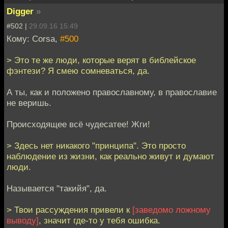
Digger
»
#502 |
29.09.16 15:49
Кому: Corsa,
#500
> Это те же люди, которые верят в библейское
фэнтези? Я смею сомневаться, да.
А ты, как и положено православному, в православие
не веришь.
Происходящее всё чудесатее! Жги!
> Здесь нет никакого "принципа". Это просто
наблюдение из жизни, как реально живут и думают
люди.
Называется "такийя", да.
> Твои рассуждения привели к
[заведомо ложному
выводу]
, значит где-то у тебя ошибка.