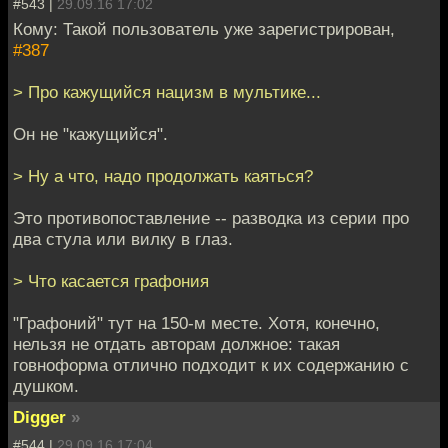
#543 |
29.09.16 17:02
Кому: Такой пользователь уже зарегистрирован,
#387
> Про кажущийся нацизм в мультике...
Он не "кажущийся".
> Ну а что, надо продолжать каяться?
Это противопоставление -- разводка из серии про
два стула или вилку в глаз.
> Что касается графония
"Графоний" тут на 150-м месте. Хотя, конечно,
нельзя не отдать авторам должное: такая
говноформа отлично подходит к их содержанию с
душком.
Digger
»
#544 |
29.09.16 17:04