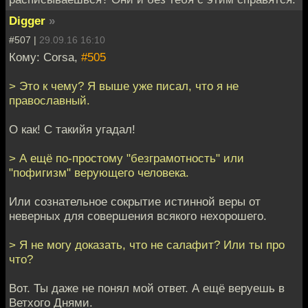
Digger
»
#507 |
29.09.16 16:10
Кому: Corsa,
#505
> Это к чему? Я выше уже писал, что я не
православный.
О как! С такийя угадал!
> А ещё по-простому "безграмотность" или
"пофигизм" верующего человека.
Или сознательное сокрытие истинной веры от
неверных для совершения всякого нехорошего.
> Я не могу доказать, что не салафит? Или ты про
что?
Вот. Ты даже не понял мой ответ. А ещё веруешь в
Ветхого Днями.