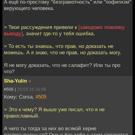
А ещё по-простому "безграмотность" или "пофигизм"
верующего человека.
> Твои рассуждения привели к
[заведомо ложному
выводу]
, значит где-то у тебя ошибка.
> То есть ты знаешь, что прав, но доказать не
можешь. А я знаю, что не прав, но доказать могу.
Я не могу доказать, что не салафит? Или ты про
что?
Sha-Yulin
»
#506 |
29.09.16 16:08
Кому: Corsa,
#505
> Это к чему? Я выше уже писал, что я не
православный.
А чего ты тогда за них во всякой херне
расписываешься? Они и без тебя с этим справятся.