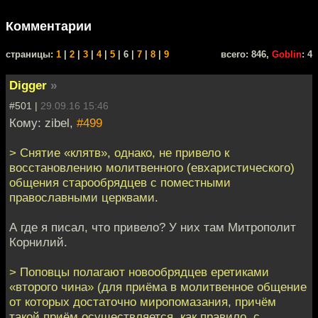
Комментарии
cтраницы:
1
|
2
|
3
|
4
|
5
| 6 |
7
|
8
|
9
всего: 846,
Goblin
: 4
Digger
»
#501 |
29.09.16 15:46
Кому: zibel,
#499
> Снятие «клятв», однако, не привело к
восстановлению молитвенного (евхаристического)
общения старообрядцев с поместными
православными церквами.
А где я писал, что привело? У них там Митрополит
Корнилий.
> Поповцы полагают новообрядцев еретиками
«второго чина» (для приёма в молитвенное общение
от которых достаточно миропомазания, причём
такой приём осуществляется, как правило, с