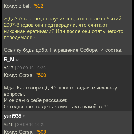
Кому: zibel,
#512
> Да? А как тогда получилось, что после событий
2007-8 годов они подтвердили, что считают
никониан еретиками? Или после они опять чего-то
передумали?
Ссылку будь добр. На решение Собора. И состав.
R_M
»
#517 |
29.09.16 16:26
Кому: Corsa,
#500
Мда. Как говорит Д.Ю. просто задайте человеку
вопросы.
И он сам о себе расскажет.
Сегодня просто день каминг-аута какой-то!!!
yuri535
»
#518 |
29.09.16 16:28
Кому: Corsa,
#508