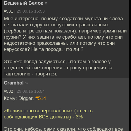
Бешеный Белок
»
#531 |
29.09.16 16:53
Мне интересно, почему создатели мульта ни слова
не сказали о других нерусских православных
(сербов и греков нам показали), например армян или
грузин? У них защита не сработает, потому что они
недостаточно православны, или потому что они
нерусские? Не та порода, что ли ?
Это уже повод задуматься, что там в голове у
создателей сие творения - прошу прощения за
тавтологию - творится.
Crambol
»
#532 |
29.09.16 16:54
Кому: Digger,
#514
>Количество воцерковлённых (то есть
соблюдающих ВСЕ догматы) - 3%
Это они, небось, сами сказали, что соблюдают все