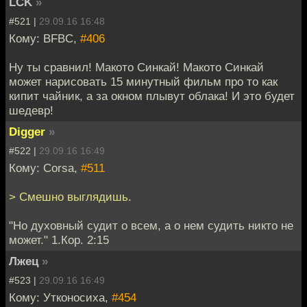
LCK
»
#521 |
29.09.16 16:48
Кому: BFBC,
#406
Ну ты сравнил! Макото Синкай! Макото Синкай
может нарисовать 15 минутный фильм про то как
кипит чайник, а за окном плывут облака! И это будет
шедевр!
Digger
»
#522 |
29.09.16 16:49
Кому: Corsa,
#511
> Смешно выглядишь.
"Но духовный судит о всем, а о нем судить никто не
может." 1.Кор. 2:15
Лжец
»
#523 |
29.09.16 16:49
Кому: Утконосиха,
#454