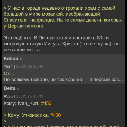
> У нас в городе недавно отгрохали храм с самой
большой в мире мозаикой, изображающей
Спасителя, на фасаде. На те самые деньги, которых
у Церкви немного.
Это ещё что. В Питере хотели поставить 80-ти
метровую статую Иисуса Христа (это не шутка), но
не нашли места.
Kebub
»
#524 |
29.09.16 16:49
Ох...
По-всякому бывало, но так хорошо — в первый раз...
Delta
»
#525 |
29.09.16 16:49
Кому: Ivan_Kurt,
#453
> Кому: Утконосиха,
#430
>
> > И чем же тогда Церковь отличается от обычной