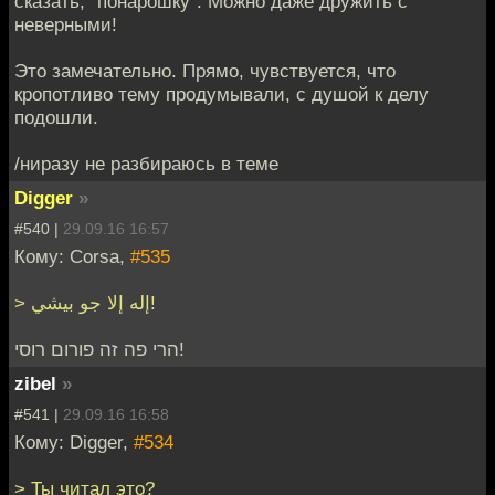
сказать, "понарошку". Можно даже дружить с
неверными!
Это замечательно. Прямо, чувствуется, что
кропотливо тему продумывали, с душой к делу
подошли.
/ниразу не разбираюсь в теме
Digger
»
#540 |
29.09.16 16:57
Кому: Corsa,
#535
> إله إلا جو بيشي!
הרי פה זה פורום רוסי!
zibel
»
#541 |
29.09.16 16:58
Кому: Digger,
#534
> Ты читал это?