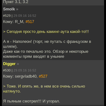
Пункт 3.1, 3.2
Smolk
»
#529 |
29.09.16 16:52
Кому: R_M,
#517
> Сегодня просто день каминг-аута какой-то!!!
А я - Наполеон! (торт, не путать с французом в
шляпе).
Даже как-то печально это. Обзор и некоторые
комменты прям вводят в уныние
Digger
»
#530 |
29.09.16 16:52
Кому: sergvladb40,
#527
> Тоже. И опять же, в нем все очень сильно
натянуто.
Я пьяным смотрел!!! И угорал.