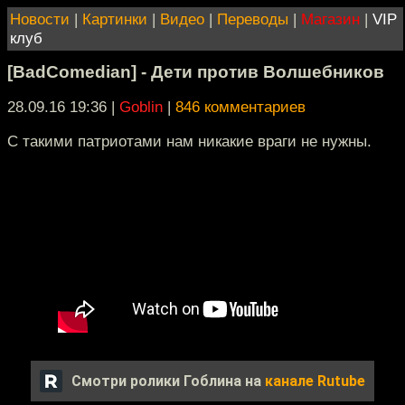
Новости
|
Картинки
|
Видео
|
Переводы
|
Магазин
|
VIP
клуб
[BadComedian] - Дети против Волшебников
28.09.16 19:36
|
Goblin
|
846 комментариев
С такими патриотами нам никакие враги не нужны.
Смотри ролики Гоблина на
канале Rutube