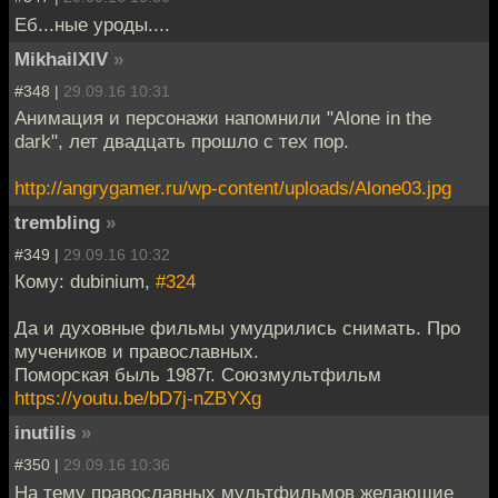
Еб...ные уроды....
MikhailXIV
»
#348 |
29.09.16 10:31
Анимация и персонажи напомнили "Alone in the
dark", лет двадцать прошло с тех пор.
http://angrygamer.ru/wp-content/uploads/Alone03.jpg
trembling
»
#349 |
29.09.16 10:32
Кому: dubinium,
#324
Да и духовные фильмы умудрились снимать. Про
мучеников и православных.
Поморская быль 1987г. Союзмультфильм
https://youtu.be/bD7j-nZBYXg
inutilis
»
#350 |
29.09.16 10:36
На тему православных мультфильмов желающие