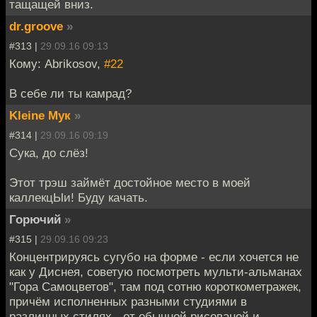
тащащей вниз.
dr.groove
»
#313 |
29.09.16 09:13
Кому: Abrikosov,
#22
В себе ли ты камрад?
Kleine Мук
»
#314 |
29.09.16 09:19
Сука, до слёз!
Этот трэш займёт достойное место в моей
каллекцЫи! Буду качать.
Горючий
»
#315 |
29.09.16 09:23
Концентрируясь сугубо на форме - если хочется не
как у Диснея, советую посмотреть мульти-альманах
"Гора Самоцветов", там под сотню короткометражек,
причём исполненных разными студиями в
различных стилях - от обычной рисованой и