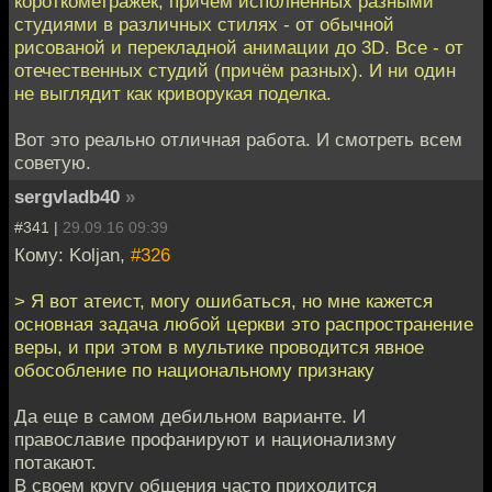
короткометражек, причём исполненных разными
студиями в различных стилях - от обычной
рисованой и перекладной анимации до 3D. Все - от
отечественных студий (причём разных). И ни один
не выглядит как криворукая поделка.
Вот это реально отличная работа. И смотреть всем
советую.
sergvladb40
»
#341 |
29.09.16 09:39
Кому: Koljan,
#326
> Я вот атеист, могу ошибаться, но мне кажется
основная задача любой церкви это распространение
веры, и при этом в мультике проводится явное
обособление по национальному признаку
Да еще в самом дебильном варианте. И
православие профанируют и национализму
потакают.
В своем кругу общения часто приходится