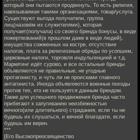
который они пытаются продвинуть. То есть религия,
навязываемая такими организациями, товар/услуга.
Существуют выгода получатели, группа
лиц(назовём их служителями), которая
получает(получала) со своего бренда бонусы, в виде
пожертвований(в прошлом даже в виде людей),
имущества сожженных на костре, отсутствие
налогов, плата за религиозные обряды по усопшим,
церковные налоги, торговля индульгенцией и т.д.
Маркетинг идёт сурово, и все остальные бренды
объявляются не правильные, не угодные
протагонисту, и чуть ли не происками главного
антагониста. Иногда объявляются военные походы
против тех, кто не пользуется данным брендом.
Также для успешного продвижения бренда часто
прибегают к запугиванию неизбежностью
вечного(или длительного) страдания, если ты не
будешь их слушаться, и вечной благодати, если
будешь им верен.
***
[Его Высокопреосвященство