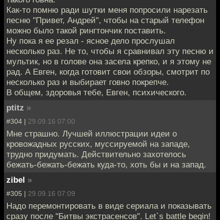
Как-то помню ради шутки меня попросили нарезать
песню "Привет, Андрей", чтобы на старый телефон
можно было такой рингтончик поставить.
Ну пока я ее резал - ясное дело прослушал
несколько раз. Не то, чтобы я сравнивал эту песню и
мультик, но в голове она засела крепко, и я этому не
рад. А Евген, когда готовит свои обзоры, смотрит по
несколько раз и выбирает говно покрепче.
В общем, здоровья тебе, Евген, психического.
ptitz
»
#304 |
29.09.16 07:00
Мне страшно. Лучшей иллюстрации идеи о
кровожадных русских, муссируемой на западе,
трудно придумать. Действительно захотелось
бежать-бежать-бежать куда-то, хоть бы и на запад.
zibel
»
#305 |
29.09.16 07:09
Надо перемонтировать в виде сериала и показывать
сразу после "Битвы экстрасенсов". Let`s battle begin!