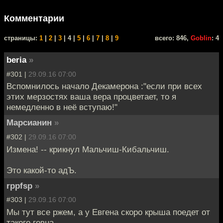
Комментарии
cтраницы:
1
|
2
|
3
| 4 |
5
|
6
|
7
|
8
|
9
всего: 846,
Goblin
: 4
beria
»
#301 |
29.09.16 07:00
Вспомнилось начало Декамерона :"если при всех
этих мерзостях ваша вера процветает, то я
немедленно в неё вступаю!"
Марсианин
»
#302 |
29.09.16 07:00
Измена! -- крикнул Мальчиш-Кибальчиш.
Это какой-то адЪ.
rppfsp
»
#303 |
29.09.16 07:00
Мы тут все ржем, а у Евгена скоро крыша поедет от
такого говна.