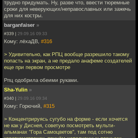
трудно придумать. Ну, разве что, ввести тюремные
сроки для неверующих/неправославных или зажечь
для них костры.
barganfaiser
»
#339 |
29.09.16 09:33
Кому: лёхаДВ,
#316
> Удивительно, как РПЦ вообще разрешило такому
попасть на экран, а не предало анафеме создателей
еще при первом просмотре
Рпц одобрила обеими руками.
Sha-Yulin
»
#340 |
29.09.16 09:34
Кому: Горючий,
#315
> Концентрируясь сугубо на форме - если хочется
не как у Диснея, советую посмотреть мульти-
альманах "Гора Самоцветов", там под сотню