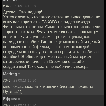
#345 |
29.09.16 10:29
Друзья! Это шедевр!
Хотел сказать, что такого отстоя не видел давно, но
вынужден признать, ТАКОГО не видел никогда.
Фиг с ним с сюжетом. Само техническое исполнение
- просто находка. Буду рекомендовать к просмотру
всем колегам и ученикам - трехмерщикам, как
наглядное пособие. Где же еще можно найти целый
полнометражный фильм, в котором по каждой
секунде можно целую лекцию прочитать, разбирая
ошибки?!!В общем для меня данный материал
категорически полен. :-) Огромное спасибо
создателям! Так сказать не побоялись позора!
Medreg
»
#346 |
29.09.16 10:30
мне показалось, или мальчик-блондин похож на
Путина? ))
Ефрем
»
#347 |
29.09.16 10:30