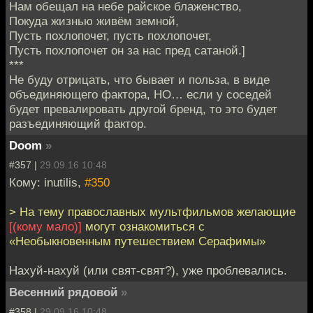
Нам обещал на небе райское блаженство,
Покуда жизнью живём земной,
Пусть похлопочет, пусть похлопочет,
Пусть похлопочет он за нас пред сатаной.]
***
Не буду отрицать, что бывает и польза, в виде
объединяющего фактора, НО… если у соседей
будет превалировать другой бренд, то это будет
разъединяющий фактор.
Doom
»
#357 |
29.09.16 10:48
Кому: inutilis,
#350
> На тему православных мультфильмов желающие
[(кому мало)]
могут ознакомиться с
«Необыкновенным путешествием Серафимы»
Нахуй-нахуй (или свят-свят?), уже проблевались.
Весенний рядовой
»
#358 |
29.09.16 10:48