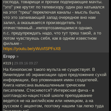
господа, товарищи и прочии подпирающие мачты.
"это" уже крутят по телевизору. один раз натыкался
на этот "треш" переключая каналы - мысль была,
что это загнивающий запад очередное вно нам
залил, а оказывается производитель то
отечественный...импортозамещаемся однако.
п.с. предупреждать надо, что тут треш такой, а то
потом чувствуешь себя, как в одном известном
фильме -
https://youtu.be/yWuVlSPFsX8
Егорр
»
#319 |
29.09.16 09:27
На Кинопоиске такого мульта не существует. В
Википедии об экранизации одно предложение сухой
информации, без упоминания имен создателей.
Книга написана вымышленным греческим
писателем. Стесняются? Интересная фича - в
шотландско-нацистской школе преподавание
ведется не на английском или немецком, а на
русском с акцентом, поэтому нашим так легко туда
"внедриться"