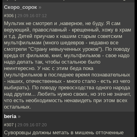
Скоро_сорок
»
#306 |
29.09.16 07:12
Мультик не смотрел и ,наверное, не буду. Я сам
верующий, православный - крещенный, хожу в храм
и т.д. Детей приучаю к нашим старым советским
мультфильмам (много шедевров - недавно все
смотрели "Страну невыученных уроков"). По поводу
вреда от фильмов, книг, мультфильмов - свое надо
надо делать так, чтобы остальное было
неинтересно. У нас с этим беда пока
(мультфильмов в последнее время познавательных
- наших, отечественных - много стало - есть из чего
выбирать). По поводу превосходства одного народа
над другим... Любить нужно своих, но это не значит,
что есть необходимость ненавидеть при этом всех
остальных.
beria
»
#307 |
29.09.16 07:20
Суворовцы должны метать в мишень отточенные