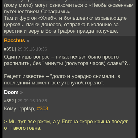
(кому мало) могут ознакомиться с «Необыкновенным
путешествием Серафимы»
Там и фургон «Хлеб», и большевики взрывающие
церковь, пачки доносов, отправка в колонию за
крестик и веру в Бога Графон правда получше.
Bacchus
»
#351 |
29.09.16 10:36
Один лишь вопрос – никак нельзя было просто
распилить, без "минуты (полутора часов) славы"?..
Рецепт известен – "долго и усердно снимали, в
последний момент все утонуло/сгорело".
Doom
»
#352 |
29.09.16 10:38
Кому: rppfsp,
#303
> Мы тут все ржем, а у Евгена скоро крыша поедет
от такого говна.