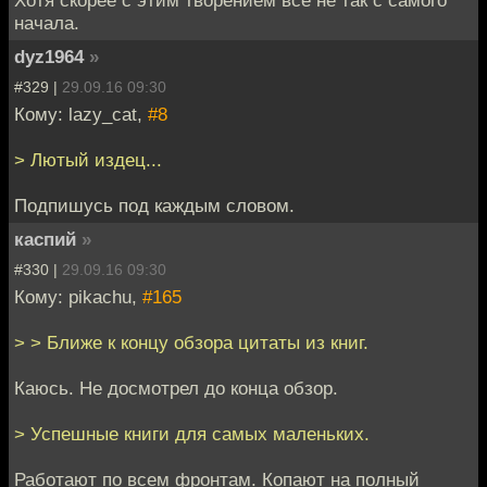
Хотя скорее с этим творением все не так с самого
начала.
dyz1964
»
#329 |
29.09.16 09:30
Кому: lazy_cat,
#8
> Лютый издец...
Подпишусь под каждым словом.
каспий
»
#330 |
29.09.16 09:30
Кому: pikachu,
#165
> > Ближе к концу обзора цитаты из книг.
Каюсь. Не досмотрел до конца обзор.
> Успешные книги для самых маленьких.
Работают по всем фронтам. Копают на полный