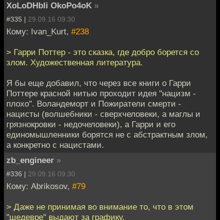
XoLoDHbIi OkoPo4oK
»
#335 |
29.09.16 09:30
Кому: Ivan_Kurt,
#238
> Гарри Поттер - это сказка, где добро борется со
злом. Художественная литература.
Я бы еще добавил, что через все книги о Гарри
Поттере красной нитью проходит идея "нацизм -
плохо". Воландеморт и Пожиратели смерти -
нацисты (волшебники - сверхчеловеки, а маглы и
грязнокровки - недочеловеки), а Гарри и его
единомышленники борятся не с абстрактным злом,
а конкретно с нацистами.
zb_engineer
»
#336 |
29.09.16 09:30
Кому: Abrikosov,
#79
> Даже не принимая во внимание то, что в этом
"шедевре" выдают за графику.