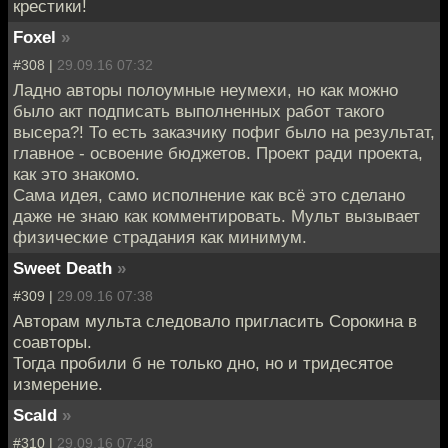
крестики!
Foxel
»
#308 |
29.09.16 07:32
Ладно авторы полоумные неумехи, но как можно
было акт подписать выполненных работ такого
высера?! То есть заказчику пофиг было на результат,
главное - освоение бюджетов. Проект ради проекта,
как это знакомо.
Сама идея, само исполнение как всё это сделано
даже не знаю как комментировать. Мульт вызывает
физические страдания как минимум.
Sweet Death
»
#309 |
29.09.16 07:38
Авторам мульта следовало пригласить Сорокина в
соавторы.
Тогда пробили б не только дно, но и тридесятое
измерение.
Scald
»
#310 |
29.09.16 07:48