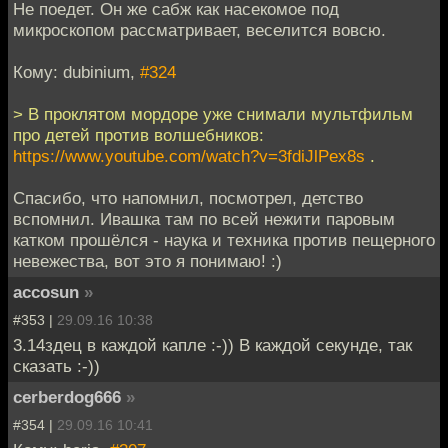
Не поедет. Он же сабж как насекомое под
микроскопом рассматривает, веселится вовсю.
Кому: dubinium,
#324
> В проклятом мордоре уже снимали мультфильм
про детей против волшебников:
https://www.youtube.com/watch?v=3fdiJlPex8s
.
Спасибо, что напомнил, посмотрел, детство
вспомнил. Ивашка там по всей нежити паровым
катком прошёлся - наука и техника против пещерного
невежества, вот это я понимаю! :)
accosun
»
#353 |
29.09.16 10:38
3.14здец в каждой капле :-)) В каждой секунде, так
сказать :-))
cerberdog666
»
#354 |
29.09.16 10:41