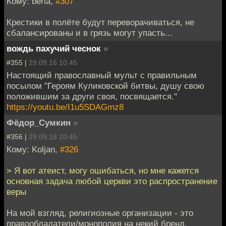
Кому: beria,
#307
Крестики в полёте будут переворачиваться, не
сбалансированы и в грязь могут упасть...
вождь пахучий чеснок
»
#355 |
29.09.16 10:45
Настоящий православный мульт с правильным
посылом "Героям Куликовской битвы, душу свою
положившим за други своя, посвящается."
https://youtu.be/I1u5SDAGmz8
Фёдор_Сумкин
»
#356 |
29.09.16 10:45
Кому: Koljan,
#326
> Я вот атеист, могу ошибаться, но мне кажется
основная задача любой церкви это распространение
веры
На мой взгляд, религиозные организации - это
правообладатели/монополия на некий бренд,