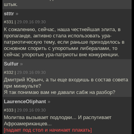
штык.
stttr
»
#331 |
29.09.16 09:30
К сожалению, сейчас, наша честнейшая элита, в
пропаганде, активно стала использовать ура-
патриотическую тему, если раньше приходилось в
основном спорить с упоротыми либералами, то
сейчас упоротые ура-патриоты вне конкуренции.
Sulfur
»
#332 |
29.09.16 09:30
Дмитрий Юрьич, а ты еще входишь в состав совета
при минкульте?
Я так понимаю вам не давали сабж на разбор?
LaurenceOliphant
»
#333 |
29.09.16 09:30
Молитва вызывает подлодки... И распугивает
Афроамериканцев...
[падает под стол и начинает плакать]