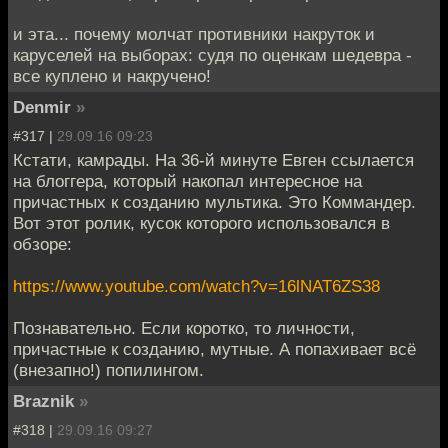
и эта... почему молчат противники накруток и
каруселей на выборах: судя по оценкам шедевра -
все куплено и накручено!
Denmir
»
#317 |
29.09.16 09:23
Кстати, камрады. На 36-й минуте Евген ссылается
на блоггера, который накопал интересное на
причастных к созданию мультика. Это Коммандер.
Вот этот ролик, кусок которого использовался в
обзоре:
https://www.youtube.com/watch?v=16lNAT6ZS38
Познавательно. Если коротко, то личности,
причастные к созданию, мутные. А попахивает всё
(внезапно!) попилингом.
Braznik
»
#318 |
29.09.16 09:27