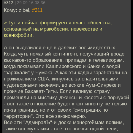
#312 |
29.09.16 08:36
Кому: zibel,
#311
> Тут и сейчас формируется пласт общества,
основанный на мракобесии, невежестве и
ксенофобии.
А он выделился ещё в далёких восьмидесятых.
Когда чуть немалый контингент, получивший вроде
как какое-то образование, припадал к телевизорам,
когда показывали Кашпировского и банки с водой
"заряжали" у Чумака. А как эти кадры заработали на
проживание в США, кинулись за спасительными
чудотворными иконами, во всякие Аум-Синреке и
проичие Бахават-Гиты. Если великую страну
променяли на мистику, джинсы и кассеты с порнухой
- вот такое отношение будет к контингенту не только
из-за границы, но и от своих "смотрящих по
территории". Это всё закономерно.
Все эти "АдмиралЪ"-и доски манергеймам всяким,
такие вот мультики - всё это звенья одной цепи,