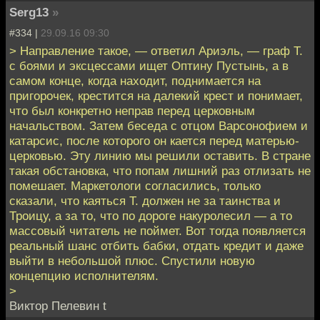
Serg13
»
#334 |
29.09.16 09:30
> Направление такое, — ответил Ариэль, — граф Т.
с боями и эксцессами ищет Оптину Пустынь, а в
самом конце, когда находит, поднимается на
пригорочек, крестится на далекий крест и понимает,
что был конкретно неправ перед церковным
начальством. Затем беседа с отцом Варсонофием и
катарсис, после которого он кается перед матерью-
церковью. Эту линию мы решили оставить. В стране
такая обстановка, что попам лишний раз отлизать не
помешает. Маркетологи согласились, только
сказали, что каяться Т. должен не за таинства и
Троицу, а за то, что по дороге накуролесил — а то
массовый читатель не поймет. Вот тогда появляется
реальный шанс отбить бабки, отдать кредит и даже
выйти в небольшой плюс. Спустили новую
концепцию исполнителям.
>
Виктор Пелевин t