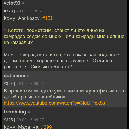
velot99
»
#323 |
29.09.16 09:27
Кому: Abrikosov,
#151
> Кстати, посмотрим, станет ли кто-либо из
камрадов рядом со мною - или камрады мне больше
не камрады?
Может камрадам понятно, что показывая подобное
детям, ничего хорошего не получится. Отлично
раскрылся. Сколько тебе лет?
dubinium
»
#324 |
29.09.16 09:27
В проклятом мордоре уже снимали мультфильм про
детей против волшебников:
https://www.youtube.com/watch?v=3fdiJlPex8s
.
trembling
»
#325 |
29.09.16 09:27
Кому: Махатма,
#299