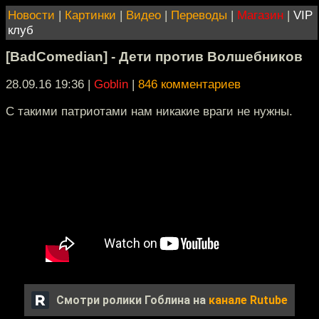
Новости
|
Картинки
|
Видео
|
Переводы
|
Магазин
|
VIP
клуб
[BadComedian] - Дети против Волшебников
28.09.16 19:36
|
Goblin
|
846 комментариев
С такими патриотами нам никакие враги не нужны.
Смотри ролики Гоблина на
канале Rutube