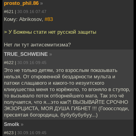
prosto_phil.86
»
#621 |
30.09.16 07:47
Кому: Abrikosov,
#83
> У Божены стати нет русской защиты
Нет ли тут антисемитизма?
TRUE_SCHWEINE
»
#622 |
30.09.16 09:45
Это не только детям, это взрослым показывать
нельзя. От откровенной бездарности мульта и
патоки слащавого и какого-то иезуитского
кликушества меня то корёжило, то вгоняло в ступор,
то вызывало поток отборнейшего мата. Так это чё
получается, что я...это как?! ВЫЗЫВАЙТЕ СРОЧНО
ЭКЗОРЦИСТА, МОЯ ДУША ГИБНЕТ !!! (Гоооссподи,
пресвятая богородица, бубубубубуу...)
Smolk
»
#623 |
30.09.16 09:45