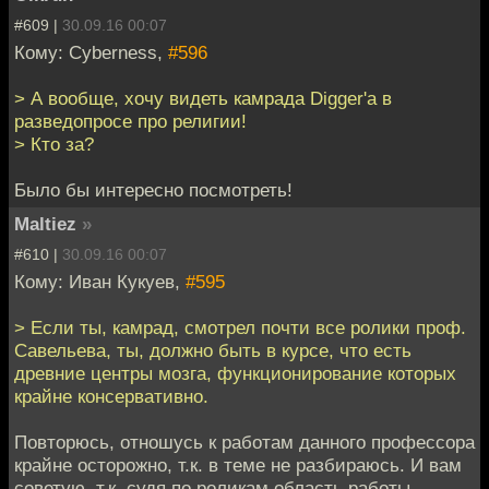
#609 |
30.09.16 00:07
Кому: Cyberness,
#596
> А вообще, хочу видеть камрада Digger'а в
разведопросе про религии!
> Кто за?
Было бы интересно посмотреть!
Maltiez
»
#610 |
30.09.16 00:07
Кому: Иван Кукуев,
#595
> Если ты, камрад, смотрел почти все ролики проф.
Савельева, ты, должно быть в курсе, что есть
древние центры мозга, функционирование которых
крайне консервативно.
Повторюсь, отношусь к работам данного профессора
крайне осторожно, т.к. в теме не разбираюсь. И вам
советую, т.к. судя по роликам область работы