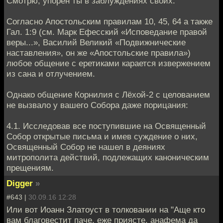
Смотрю, упорен ты в заблуждениях своих.
Согласно Апостольским правилам 10, 45, 64 а также
Гал. 1:9 (см. Марк Ефесский «Исповедание правой
веры...», Василий Великий «Подвижнические
наставления», он же «Апостольские правила»)
любое общение с еретиками карается извержением
из сана и отлучением.
Однако общение Корнилия с Лёхой-2 с целованием
не вызвало у вашего Собора даже порицания:
4.1. Исследовав все поступившие на Освященный
Собор открытые письма и имев суждение о них,
Освященный Собор не нашел в деяниях
митрополита действий, подлежащих каноническим
прещениям.
Digger
»
#643 |
30.09.16 12:28
Или вот Иоанн Златоуст в толковании на "Аще кто
вам благовестит паче, еже приясте, анафема да