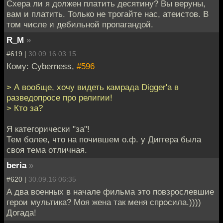
Схера ли я должен платить десятину? Вы веруны,
вам и платить. Только не трогайте нас, атеистов. В
том числе и дебильной пропагандой.
R_M
»
#619 |
30.09.16 03:15
Кому: Cyberness,
#596
> А вообще, хочу видеть камрада Digger'а в
разведопросе про религии!
> Кто за?
Я категорически "за"!
Тем более, что на почившем о.ф. у Диггера была
своя тема отличная.
beria
»
#620 |
30.09.16 06:35
А два военных в начале фильма это повзрослевшие
герои мультика? Моя жена так меня спросила.))))
Догада!