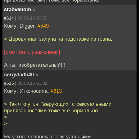
stabvenom
»
#614 |
30.09.16 00:59
Кому: Digger,
#549
> Деревянная залупа на подставке из говна.
[смотрит с уважением]
А ты, изобретательный!!!
sergvladb40
»
#615 |
30.09.16 01:01
Кому: Утконосиха,
#613
> Так что у т.н. "верующих" с сексуальными
привязанностями тоже всё нормально.
>
>
Ну у того человека с сексуальными