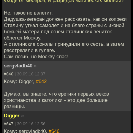
уходя от месеров, и разрядов магических молний?
Не, такое не взлетит.
Дедушка-ветеран должен рассказать, как он вопреки
Сталину угнал самолёт и на благо страны с иконой
божьей матери под огнём сталинских зениток
облетел Москву.
А сталинские соколы принудили его сесть, а затем
расстреляли в гулаге.
Сам погиб, но Москву спас!
sergvladb40
»
#646 |
30.09.16 12:37
Кому: Digger,
#642
Думаю, вы знаете, что еретики первых веков
христианства и католики - это две большие
разницы.
Digger
»
#647 |
30.09.16 12:56
Кому: sergvladb40,
#646