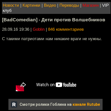
Новости
|
Картинки
|
Видео
|
Переводы
|
Магазин
|
VIP
клуб
[BadComedian] - Дети против Волшебников
28.09.16 19:36
|
Goblin
|
846 комментариев
С такими патриотами нам никакие враги не нужны.
Смотри ролики Гоблина на
канале Rutube