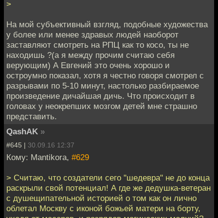
>
На мой субъективный взгляд, подобные художества
у более или менее здравых людей наоборот
заставляют смотреть на РПЦ как то косо, ты не
находишь ?(а я между прочим считаю себя
верующим) А Евгений это очень хорошо и
остроумно показал, хотя я честно говоря смотрел с
разрывами по 5-10 минут, настолько разбираемое
произведение дичайшая дичь. Что происходит в
головах у неокрепших мозгом детей мне страшно
представить.
QashAK
»
#645 |
30.09.16 12:37
Кому: Mantikora,
#629
> Считаю, что создатели сего "шедевра" не до конца
раскрыли свой потенциал! А где же дедушка-ветеран
с душещипательной историей о том как он лично
облетал Москву с иконой божьей матери на борту,