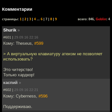
Комментарии
cтраницы:
1
|
2
|
3
|
4
...
6
| 7 |
8
|
9
всего: 846,
Goblin
: 4
Shurik
»
#601 |
29.09.16 22:16
Кому: Theseus,
#599
> А виртуальную клавиатуру атеизм не позволяет
использовать?
Это читерство!
Только хардкор!
каспий
»
#602 |
29.09.16 22:21
Кому: Cyberness,
#596
Поддерживаю.