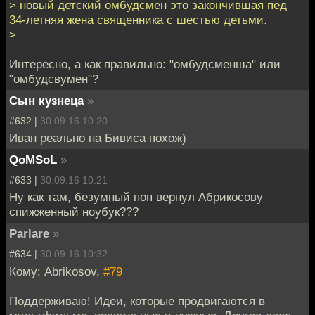
> новый детский омбудсмен это закончившая пед
34-летняя жена священника с шестью детьми.
>
Интересно, а как правильно: "омбудсменша" или
"омбудсвумен"?
Сын кузнеца
»
#632 |
30.09.16 10:20
Иван реально на Бивиса похож)
QoMSoL
»
#633 |
30.09.16 10:21
Ну как там, безумный поп вернул Абрикосову
спижженный ноубук???
Parlare
»
#634 |
30.09.16 10:32
Кому: Abrikosov,
#79
Поддерживаю! Идеи, которые продвигаются в