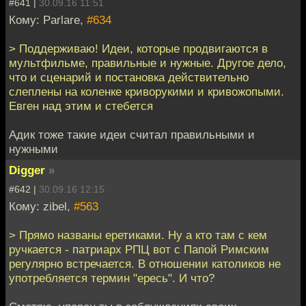
#641 |
30.09.16 11:51
Кому: Parlare,
#634
> Поддерживаю! Идеи, которые продвигаются в
мультфильме, правильные и нужные. Другое дело,
что и сценарий и постановка действительно
слеплены на коленке криворукими и кривожопыми.
Евген над этим и стебется
Адик тоже такие идеи считал правильными и
нужными
Digger
»
#642 |
30.09.16 12:15
Кому: zibel,
#563
> Прямо названы еретиками. Ну а кто там с кем
ручкается - патриарх РПЦ вот с Папой Римским
регулярно встречается. В отношении католиков не
употребляется термин "ересь". И что?