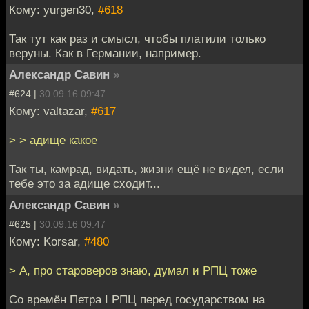
Кому: yurgen30,
#618
Так тут как раз и смысл, чтобы платили только
веруны. Как в Германии, например.
Александр Савин
»
#624 |
30.09.16 09:47
Кому: valtazar,
#617
> > адище какое
Так ты, камрад, видать, жизни ещё не видел, если
тебе это за адище сходит...
Александр Савин
»
#625 |
30.09.16 09:47
Кому: Korsar,
#480
> А, про староверов знаю, думал и РПЦ тоже
Со времён Петра I РПЦ перед государством на