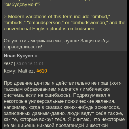
"омбудсвумен"?
> Modern variations of this term include "ombud,"
"ombuds," "ombudsperson," or "ombudswoman," and the
conventional English plural is ombudsmen
Ох уж эти американизмы, лучше Защитник/ца
справедливости!
Иван Кукуев
»
#637 |
30.09.16 11:01
Кому: Maltiez,
#610
Про древние центры я действительно не прав (хотя
таковым образованием является лимбическая
система, если не ошибаюсь). Подразумевал я
некоторые универсальные психические явления,
например, когда в сказках каких-нибудь эскимосов,
записанных давным-давно, люди ведут себя так же,
как те, которые вокруг тебя. Я считаю, что некоторые
не вышибешь никакой пропагандой и жесткой