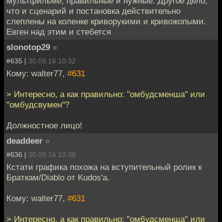
мультфильме, правильные и нужные. Другое дело,
что и сценарий и постановка действительно
слеплены на коленке криворукими и кривожопыми.
Евген над этим и стебется
slonotop29
»
#635 |
30.09.16 10:32
Кому: walter77,
#631
> Интересно, а как правильно: "омбудсменша" или
"омбудсвумен"?
Должностное лицо!
deaddeer
»
#636 |
30.09.16 10:38
Кстати графика похожа на вступительный ролик к
Браткам/Diablo от Kudos'a.
Кому: walter77,
#631
> Интересно, а как правильно: "омбудсменша" или