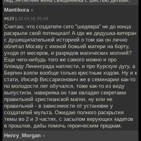
пед 34-летняя жена священника с шестью детьми.
Mantikora
»
#629 |
30.09.16 09:49
Считаю, что создатели сего "шедевра" не до конца
раскрыли свой потенциал! А где же дедушка-ветеран
с душещипательной историей о том как он лично
облетал Москву с иконой божьей матери на борту,
уходя от месеров, и разрядов магических молний?
Еще чего-нибудь того же самого можно и про
блокаду Ленинграда наплести, и про Курскую дугу, а
Берлин взяли вообще только крестным ходом. Ну и к
стати, Иосиф Виссарионович же в семинарии как-то
по молодости лет обучался, тоже как-то из виду
выпустили, наверняка он там овладел секретами
правильной христианской магии, ну или не
правильной - в зависимости от установки у
создателей мульта. Ожидаю полного раскрытия
темы во 2 и 3 частях, с засылом верующих кадетов
в прошлое, дабы помочь героическим предкам.
Henry_Morgan
»