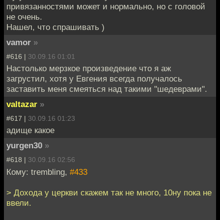
привязанностями может и нормально, но с головой
не очень.
Нашел, что спрашивать )
vamor
»
#616 |
30.09.16 01:01
Настолько мерзкое произведение что я аж
загрустил, хотя у Евгения всегда получалось
заставить меня смеяться над такими "шедеврами".
valtazar
»
#617 |
30.09.16 01:23
адище какое
yurgen30
»
#618 |
30.09.16 02:56
Кому: trembling,
#433
> Дохода у церкви скажем так не много, 10ну пока не
ввели.