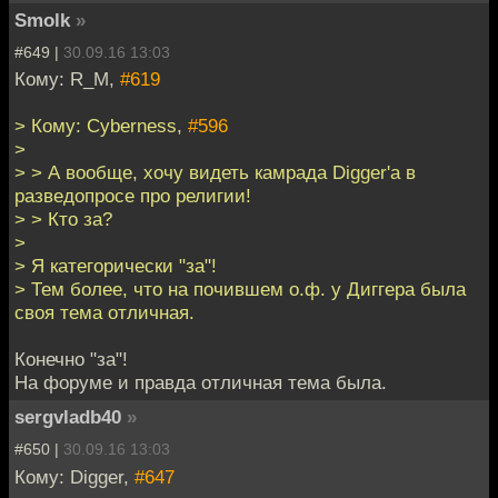
Smolk
»
#649 |
30.09.16 13:03
Кому: R_M,
#619
> Кому: Cyberness,
#596
>
> > А вообще, хочу видеть камрада Digger'а в
разведопросе про религии!
> > Кто за?
>
> Я категорически "за"!
> Тем более, что на почившем о.ф. у Диггера была
своя тема отличная.
Конечно "за"!
На форуме и правда отличная тема была.
sergvladb40
»
#650 |
30.09.16 13:03
Кому: Digger,
#647