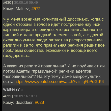
#630 |
30.09.16 09:49
Кому: Maltiez,
#572
> у меня возникает когнитивный диссонанс, когда с
одной стороны в голове идет построение научной
картины мира и очевидно, что религия абсолютно
лишний и даже вредный элемент в ней, а с другой
очевидно умные люди ратуют за распространение
религии и за то, что правильная религия решит все
проблемы общества, экономики и вообще всего
государства...
А какая из религий правильная? И не поубивают ли
потом адепты "правильной" религии адептов
"неправильной"? На эту тему даже микромультик
есть:
https://www.youtube.com/watch?v=-lqFbPdGtK4
walter77
»
#631 |
30.09.16 10:11
Кому: deaddeer,
#628