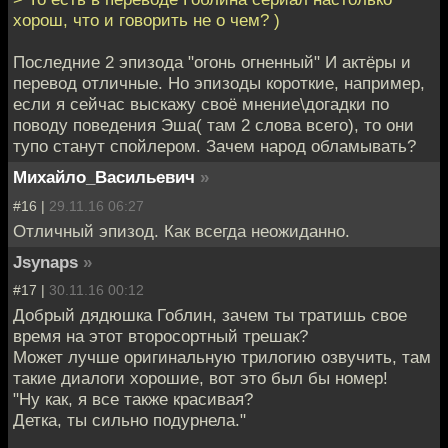
хорош, что и говорить не о чем? )
Последние 2 эпизода "огонь огненный" И актёры и
перевод отличные. Но эпизоды короткие, например,
если я сейчас выскажу своё мнение\догадки по
поводу поведения Эша( там 2 слова всего), то они
тупо станут спойлером. Зачем народ обламывать?
Михайло_Васильевич
»
#16 |
29.11.16 06:27
Отличный эпизод. Как всегда неожиданно.
Jsynaps
»
#17 |
30.11.16 00:12
Добрый дядюшка Гоблин, зачем ты тратишь свое
время на этот второсортный трешак?
Может лучше оригинальную трилогию озвучить, там
такие диалоги хорошие, вот это был бы номер!
"Ну как, я все также красивая?
Детка, ты сильно подурнела."