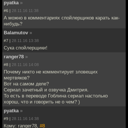
pyatka
»
#6 |
28.11.16 11:38
А можно в комментариях спойлерщиков карать как-
нибудь?
Balamutov
»
#7 |
28.11.16 13:38
Сука спойлерщики!
ranger78
»
#8 |
28.11.16 14:08
Почему никто не комментирует зловещих
мертвяков?
Вот на самом деле?
Сериал зачетный и озвучка Дмитрия.
То есть в переводе Гоблина сериал настолько
хорош, что и говорить не о чем? )
pyatka
»
#9 |
28.11.16 14:38
Кому: ranger78,
#8