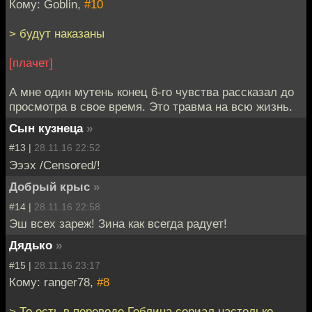
Кому: Goblin,
#10
> будут наказаны
[плачет]
А мне один мутень конец 6-го чувства рассказал до
просмотра в свое время. Это травма на всю жизнь.
Сын кузнеца
»
#13 |
28.11.16 22:52
Эээх /Censored/!
Добрый крыс
»
#14 |
28.11.16 22:58
Эш всех зареж! Зина как всегда радует!
Дядько
»
#15 |
28.11.16 23:17
Кому: ranger78,
#8
> То есть в переводе Гоблина сериал настолько