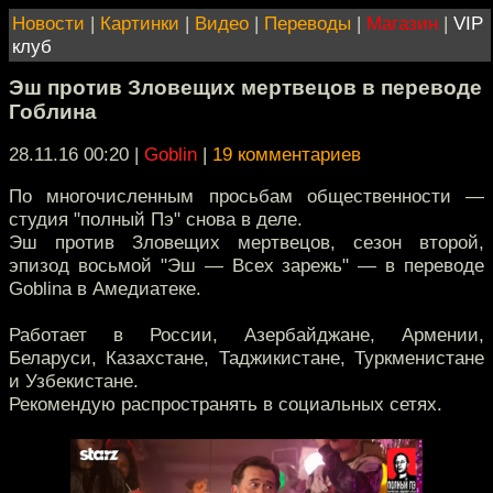
Новости
|
Картинки
|
Видео
|
Переводы
|
Магазин
|
VIP
клуб
Эш против Зловещих мертвецов в переводе
Гоблина
28.11.16 00:20
|
Goblin
|
19 комментариев
По многочисленным просьбам общественности —
студия "полный Пэ" снова в деле.
Эш против Зловещих мертвецов, сезон второй,
эпизод восьмой "Эш — Всех зарежь" — в переводе
Goblina в Амедиатеке.
Работает в России, Азербайджане, Армении,
Беларуси, Казахстане, Таджикистане, Туркменистане
и Узбекистане.
Рекомендую распространять в социальных сетях.