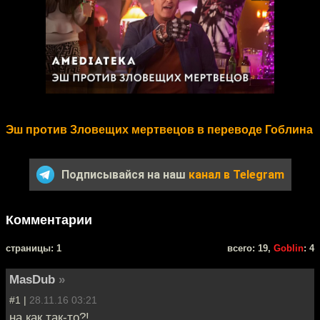
Эш против Зловещих мертвецов в переводе Гоблина
Подписывайся на наш
канал в Telegram
Комментарии
cтраницы: 1
всего: 19,
Goblin
: 4
MasDub
»
#1 |
28.11.16 03:21
на как так-то?!