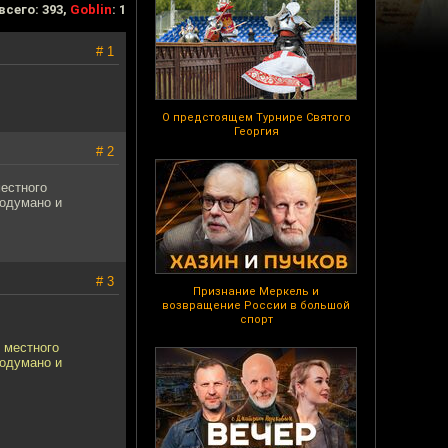
всего: 393,
Goblin
: 1
# 1
О предстоящем Турнире Святого
Георгия
# 2
местного
родумано и
# 3
Признание Меркель и
возвращение России в большой
спорт
 местного
родумано и