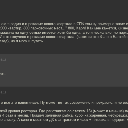
ушаю я радио и в рекламе нового квартала в СПб слышу примерно такие 
2000 квартир. 800 парковочных мест..." 800, Карл! Как мне кажется, бизн
машина на одну семью имеется хотя бы одна, а то и несколько, но парк
. И это озвучено в рекламе нового квартала. (кажется это было о Балти
азад), но я могу и путать.
03:18
ать
03:18
то все это напоминает. Ну может не так современно и прекрасно, и не ве
вкой уровня ресторан. Где работникам со стажем 15+(может и меньше) 
e 4 раза в месяц. Пришел заливная рыбка, курочка жаренная, чебурешки
по списку. А кино в местном ДК с антрактом и чаек + плюшка в подарок.