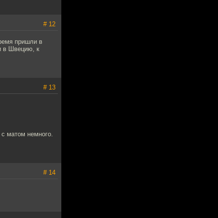
# 12
время пришли в
и в Швецию, к
# 13
 с матом немного.
# 14