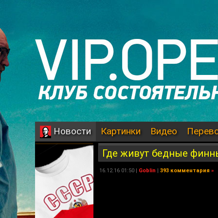
Картинки
Видео
Перев
Новости
Где живут бедные финн
16.12.16 01:50 |
Goblin
|
393 комментария
»