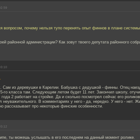
02:59
я вопросом, почему нельзя тупо перенять опыт финнов в плане системы
воей районной администрации? Как зовут твоего депутата районного собр
03:10
1
к. Сам из деревушки в Карелии. Бабушка с дедушкой - финны. Отец нае
 5-го класса там. Следующим летом будет 11 лет. Закончил школу, отучи
 года 2 работает на стройке. Да и сколько посмотрел сейчас его роликов
л неуважительного. В комментариях у него - да, нередко. У него - нет. Ж
но рассказывает про некоторые финские особенности.
03:12
нципе, ты можешь услышать в его последнем на данный момент ролике.