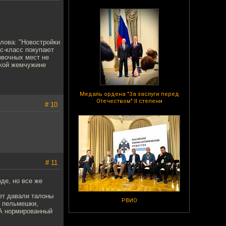
слова: "Новостройки
ес-класс покупают
овочных мест не
йской жемчужине
Медаль ордена "За заслуги перед
Отечеством" II степени
# 10
# 11
зде, но все же
лет давали талоны
РВИО
, пельмешки,
 А нормированный