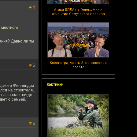
# 4
Атака БПЛА на Геленджик и
открытие Ормузского пролива
 местного
ания? Давно ли ты
Клеопатра, часть 2: финансовое
# 5
болото
Картинки
здами в Финляндии
лся на строителя,
 на канале, нигде
ивет с семьей,
# 6