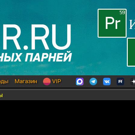
оды
Магазин
VIP
ы