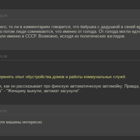
03:25
у него, то ли в комментариях говорится, что бабушка с дедушкой в своей 
о потом люди сомневаются, что именно от голода. От голода могли идт
шли именно в СССР. Возможно, исходя из политических взглядов.
03:36
еренять опыт обустройства домов и работы коммунальных служб.
и, как он рассказывает про финскую автоматическую автомойку. Правда,
а" - "Женщину вынули, автомат засунули".
05:52
для машины интересно