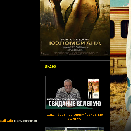
Видео
Дядя Вова про фильм "Свидание
вслепую"
ный сайт
в megagroup.ru