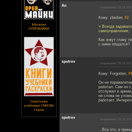
An
отправлено 16.12.16 
Кому: zberber,
#2
Магазин
> Всегда задавалс
ОПЕРМАЙКИ
самоуправления,
Как зовут главу т
с ними общался?
spetrov
отправлено 16.12.16 
Кому: Forgotten,
#
Он не поравалити
работал. Сам он с
отслужил в армии,
ни слова не улови
работает. Интерес
Советские
учебники 1940-50х
годов
spetrov
отправлено 16.12.16 
...Все это, в при