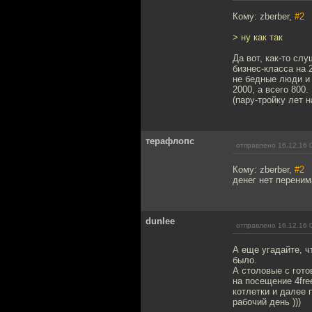
Кому: zberber,
#2
> ну как так
Да вот, как-то сл
бизнес-класса на 
не бедные люди и 
2000, а всего 800
(пару-тройку лет н
терафлопс
отправлено 16.12.16 
Кому: zberber,
#2
денег нет переним
dunlee
отправлено 16.12.16 
А еще угадайте, ч
было.
А столовые с гото
на посещение 4fre
котлетки и далее 
рабочий день )))