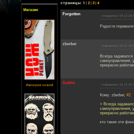
cтраницы: 1 |
2
|
3
|
4
Магазин
Forgotten
отправлено 16.12.16 
Радости поравалит
zberber
отправлено 16.12.16 
Всегда задавался 
самоуправления, 
прекрасно работает
Goblin
отправлено 16.12.16 
Империя ножей
Кому: zberber,
#2
> Всегда задавалс
самоуправления, 
прекрасно работает
кто такие эти фин