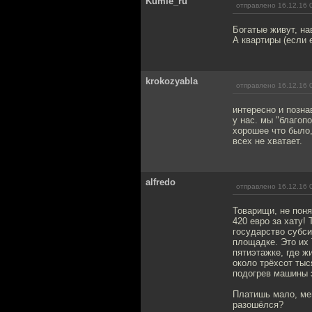
Kumle_ru
отправлено 16.12.16 
Богатые живут, на
А квартиры (если 
krokozyabla
отправлено 16.12.16 
интересно и позна
у нас. мы "благоп
хорошее что было,
всех не хватает.
alfredo
отправлено 16.12.16 
Товарищи, не поня
420 евро за хату!
государство субси
площадке. Это их 
пятиэтажке, где ж
около трёхсот тыс
подогрев машины 
Платишь мало, ме
разошёлся?