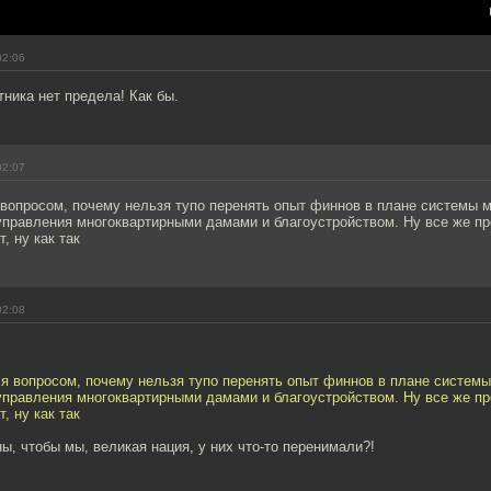
02:06
ника нет предела! Как бы.
02:07
вопросом, почему нельзя тупо перенять опыт финнов в плане системы 
управления многоквартирными дамами и благоустройством. Ну все же п
, ну как так
02:08
я вопросом, почему нельзя тупо перенять опыт финнов в плане системы
управления многоквартирными дамами и благоустройством. Ну все же п
, ну как так
ны, чтобы мы, великая нация, у них что-то перенимали?!