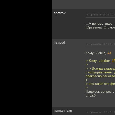
spetrov
отправлено 16.12.16 
...А почему знаю 
Юрьевича. Отсмот
lisaped
отправлено 16.12.16 
Кому: Goblin,
#3
> Кому: zberber,
#
>
> > Всегда задава
самоуправления, 
прекрасно работает
>
> кто такие эти ф
>
Надеюсь вопрос с
служб.
human_san
отправлено 16.12.16 