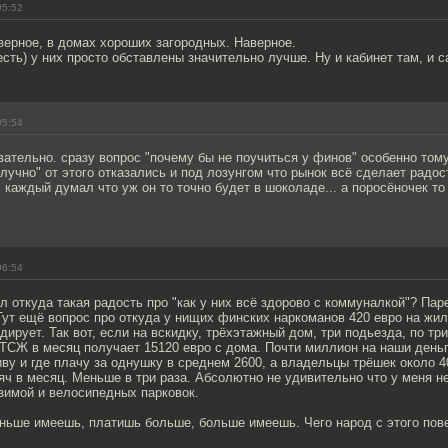
05:52
верное, в домах хороших загородных. Наверное.
есть) у них просто обставлены значительно лучше. Ну и кабинет там, и са
05:54
вательно. сразу вопрос "почему бы не поучиться у финов" особенно том
олучно" от этого отказались и под лозунгом что рынок всё сделает радо
 каждый думал что уж он то точно будет в шоколаде... а поросёночек то
06:54
л откуда такая радость про "как у них всё здорово с коммуналкой"? Па
 Тут ещё вопрос про откуда у нищих финских наркоманов 420 евро на жил
дирует. Так вот, если на вскидку, трёхэтажный дом, три подьезда, по тр
ТСЖ в месяц получает 15120 евро с дома. Почти миллион на наши деньг
иву и где плачу за однушку в среднем 2600, а владельцы трёшек около 4
яч в месяц. Меньше в три раза. Абсолютно не удивительно что у меня не
зимой и велосипедных парковок.
ньше имеешь, платишь больше, больше имеешь. Чего народ с этого пове