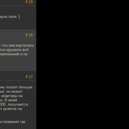
# 15
уна своя :)
# 16
у что они научились
стно крушили всё
 маленький и на
# 17
рень платит больше
ьё, но может
и квартиры на
и. В моей
000, получается
т розеток на
ствования так