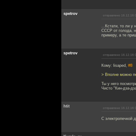
spetrov
отправлено 16.12.16 
...Кстати, то ли 
СССР от голода, н
примеру, а те при
spetrov
отправлено 16.12.16 
Кому: lisaped,
#8
> Вполне можно п
Ты у него посмотр
Чисто "Кин-дза-дз
htit
отправлено 16.12.16 
С электропечкой 