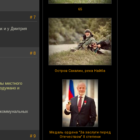
65
# 7
ак и у Дмитрия
# 8
Остров Сахалин, река Найба
мы местного
родумано и
ы коммунальных
Медаль ордена "За заслуги перед
# 9
Отечеством" II степени