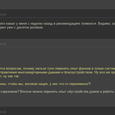
03:18
- его канал у меня с неделю назад в рекомендациях появился. Видимо, к
рел уже с десяток роликов.
03:18
2
лся вопросом, почему нельзя тупо перенять опыт финнов в плане систе
управления многоквартирными дамами и благоустройством. Ну все же п
, ну как так
инны, чтобы мы, великая нация, у них что-то перенимали?!
 сарказмом? Вполне можно перенять опыт обустройства домов и работ
03:18