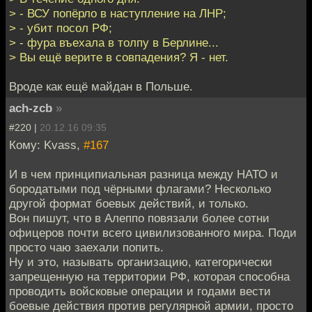
> - ВСУ попёрло в наступление на ЛНР;
> - убит посол РФ;
> - фура въехала в толпу в Берлине...
> Вы ещё верите в совпадения? Я - нет.
Вроде как ещё майдан в Польше.
ach-zcb
»
#220 |
20.12.16 09:35
Кому: Kvass,
#167
И в чем принципиальная разница между НАТО и
бородатыми под чёрными флагами? Несколько
другой формат боевых действий, и только.
Вон пишут, что в Алеппо повязали более сотни
офицеров почти всего цивилизованного мира. Поди
просто чаю заехали попить.
Ну и это, называть организацию, категорически
запрещенную на территории РФ, которая способна
проводить войсковые операции и годами вести
боевые действия против регулярной армии, просто