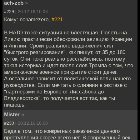
ach-zcb
»
#229 |
20.12.16 10:08
Кому: nonamezero,
#221
В НАТО то же ситуация не блестящая. Полёты на
Ливию практически обескровили авиацию Франции
и Англии. Сроки реального выдвижения сил
"быстрого реагирования", как пишут, от 35 до 180
суток. Они тоже реально расслабились, поэтому
такая истерика и идет после слов Трампа о том, что
американское военное прикрытие стоит денег.
А остальное зависит от политической воли нашего
руководства. Если мечтать о слиянии в экстазе с
"партнерами по Европе от Лиссабона до
Владивостока", то получается вот так, как ты
пишешь.
Mister
»
#230 |
20.12.16 10:08
Беда в том, что конкретных заказчиков данного
преступления скорее всего нет. В современный век