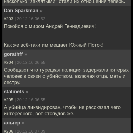
насколько "заклятыми" стали их отношения теперь.
Dan Sparkman
»
#203 |
20.12.16 06:52
Покойся с миром Андрей Геннадиевич!
Как же всё-таки им мешает Южный Поток!
gorathff
»
#204 |
20.12.16 06:55
Сообщают что турецкая полиция задержала пятерых
человек в связи с убийством, включая отца, мать и
сестру.
stalinets
»
#205 |
20.12.16 06:55
А убийца ликвидирован, чтобы не рассказал чего
интересного, вот стопудов же.
альтер
»
#206 |
20.12.16 07:09