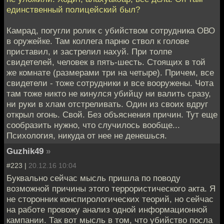
единственный полицейский был?
Камрад, погугли ролик с убийством сотрудника ОВО
в оружейке. Там коллега парню ствол к голове
приставил, и застрелил нахуй. При толпе
свидетелей, человек в пять-шесть. Стоящих в той
же комнате (размерами три на четыре). Причем, все
свидетели - тоже сотрудники и все вооружены. Чота
там тоже никто не кинулся убийцу ни валить сразу,
ни руки в хлам отстреливать. Один из своих вдруг
открыл огонь. Свой. Без объяснения причин. Тут еще
сообразить нужно, что случилось вообще...
Психология, никуда от нее не денешься.
Guzhik49
»
#223 |
20.12.16 10:04
Буквально сейчас мысль пришла по поводу
возможной причины этого террористического акта. Я
не сторонник конспирологических теорий, но сейчас
на работе провожу анализ одной информационной
кампании. Так вот мысль в том, что убийство посла