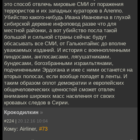
это способ отвлечь мировые СМИ от поражения
террористов и их западных кураторов в Алеппо.
Убийство какого-нибудь Ивана Ивановича в глухой
сибирской деревне инфоповод разве что для
местной районки, а вот убийство посла такой
большой и сильной страны сейчас будут
обсасывать все СМИ, от Гальюнтаймс до вполне
уважаемых изданий. И история с военнопленными
пиндосами, англосаксами, лягушатниками,
бундесами, богозбранными израильтянами,
подчиненными Эрдогана и иже с ними останется на
вторых полосах, если вообще попадет в ленты. И
таким образом оплот демократии и европейских
общечеловеческих ценностей сможет отвлеч
внимание широких масс населения от своих
кровавых следов в Сирии.
Крокодилкин
»
#224 |
20.12.16 10:04
Кому: Airliner,
#73