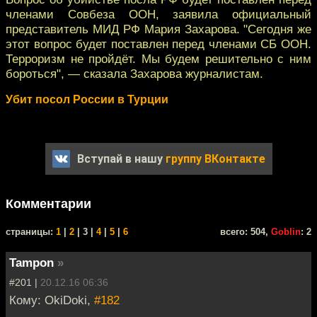
членами Совбеза ООН, заявила официальный
представитель МИД РФ Мария Захарова. "Сегодня же
этот вопрос будет поставлен перед членами СБ ООН.
Терроризм не пройдёт. Мы будем решительно с ним
бороться", — сказала Захарова журналистам.
Убит посол России в Турции
Вступай в нашу
группу ВКонтакте
Комментарии
cтраницы:
1
|
2
| 3 |
4
|
5
|
6
всего: 504,
Goblin
: 2
Tampon
»
#201 |
20.12.16 06:36
Кому: OkiDoki,
#182