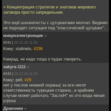
> Концентрация стратегов и знатоков мирового
заговора просто запредельная.
Это ещё шахматисты с цугцвангами молчат. Видимо
не подходит ситуация под "классический цугцванг".
микроэлектронщик
»
#241 |
20.12.16 11:52
Кому: stalinets,
#236
Камрад, не надо тогда о пудах говорить.
sakyra-1111
»
#242 |
20.12.16 11:53
Кому: pell,
#29
нет у послов никакой охраны( за все несет
ответственность турецкая сторона...в крайнем
случае может работать "ЗаслоН" но это когда явная
угроза
Драконин
»