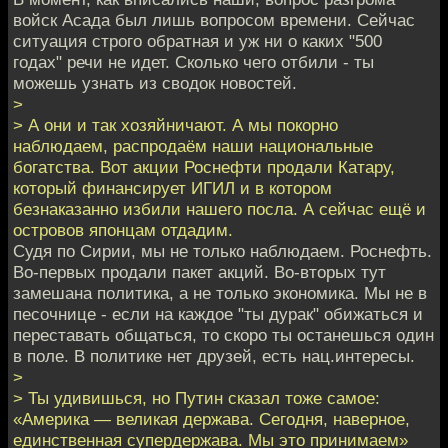
войск Асада был лишь вопросом времени. Сейчас
ситуация строго обратная и уж ни о каких "500
годах" речи не идет. Сколько чего отбили - ты
можешь узнать из сводок новостей.
>
> А они и так хозяйничают. А мы покорно
наблюдаем, распродаём наши национальные
богатства. Вот акции Роснефти продали Катару,
который финансирует ИГИЛ и в котором
безнаказанно избили нашего посла. А сейчас ещё и
островов японцам отдадим.
Судя по Сирии, мы не только наблюдаем. Роснефть.
Во-первых продали пакет акций. Во-вторых тут
замешана политика, а не только экономика. Мы не в
песочнице - если на каждое "ты дурак" обижаться и
переставать общаться, то скоро ты останешься один
в поле. В политике нет друзей, есть нац.интересы.
>
> Ты удивишься, но Путин сказал тоже самое:
«Америка — великая держава. Сегодня, наверное,
единственная супердержава. Мы это принимаем»