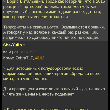
> Борис Витальевич, вроде как говорили, что в 2015
реакция "партнеров" не была такой жесткой, как
случилось бы несколькими годами ранее, до того,
как террористы успели окопаться.
Террористы не окапываются. Окапываются боевики.
А говорят у нас всякое и каждый раз разное. Как,
например, что Донбассу никто ничего не обещал.
Sha-Yulin
»
#213 |
20.12.16 08:50
Кому: ZebraTLP,
#162
> Для истощённых полудобровольческих
формирований, воюющих против сброда со всего
мира, это уже неплохо.
Для превращения конфликта в вечный - да, неплохо.
Опять же - цены на нефть подымает.
> Как понимаете, нам делают ненавязчивое