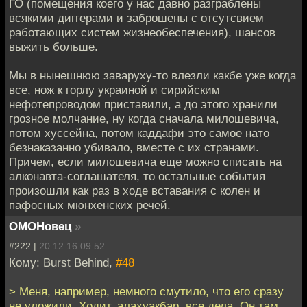
ГО (помещения коего у нас давно разграблены
всякими диггерами и заброшены с отсутсвием
работающих систем жизнеобеспечения), шансов
выжить больше.
Мы в нынешнюю заваруху-то влезли какбе уже когда
все, нож к горлу украиной и сирийским
нефотепроводом приставили, а до этого хранили
грозное молчание, ну когда сначала милошевича,
потом хуссейна, потом каддафи это самое нато
безнаказанно убивало, вместе с их странами.
Причем, если милошевича еще можно списать на
алконавта-соглашателя, то остальные события
произошли как раз в ходе вставания с колен и
пафосных мюнхенских речей.
ОМОНовец
»
#222 |
20.12.16 09:52
Кому: Burst Behind,
#48
> Меня, например, немного смутило, что его сразу
не уложили. Ходит, алахуакбар, все дела. Он там