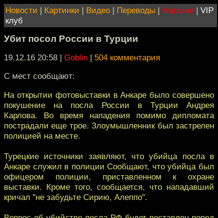
Новости
|
Картинки
|
Видео
|
Переводы
|
Магазин
|
VIP
клуб
Убит посол России в Турции
19.12.16 20:58
|
Goblin
|
504 комментария
С мест сообщают:
На открытии фотовыставки в Анкаре было совершено
покушение на посла России в Турции Андрея
Карлова. Во время нападения помимо дипломата
пострадали еще трое. Злоумышленник был застрелен
полицией на месте.
Турецкие источники заявляют, что убийца посла в
Анкаре служил в полиции Сообщают, что убийца был
офицером полиции, приставленном к охране
выставки. Кроме того, сообщается, что нападавший
кричал "не забудьте Сирию, Алеппо".
Вопрос об убийстве посла РФ будет поставлен перед