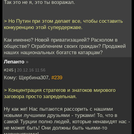
Так это не я, это ты возражал.
> Но Путин при этом делает все, чтобы составить
конкуренцию этой супердержаве.
Как именно? Новой приватизацией? Расколом в
обществе? Ограблением своих граждан? Продажей
наших национальных богатств катарцам?
Лепанто
»
#245 |
20.12.16 11:56
Кому: Щербина307,
#239
> Концентрация стратегов и знатоков мирового
заговора просто запредельная.
Ну как же! Нас пытаются рассорить с нашими
новыми лучшими друзьями - турками! То, что в
самой Турции полно людей, которые ненавидят нас -
не может быть! Они должны быть чьими-то
марионетками!