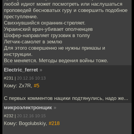
любой идиот может посмотреть или наслушаться
проповедей бесноватых гуру и совершить подобное
преступление.
Свихнувшийся охранник-стреляет.
Украинский врач-убивает ополченцев
Шофер-направляет грузовик в толпу
Летчик-самолет в землю
Для этого совершенно не нужны приказы и
инструкции.
Все меняется. Методы ведения войны тоже.
Electric_ferret
»
#231 |
20.12.16 10:13
Кому: Zx7R,
#5
С первых комментов нацики подтянулись, надо же...
микроэлектронщик
»
#232 |
20.12.16 10:15
Кому: Bogolubskiy,
#218