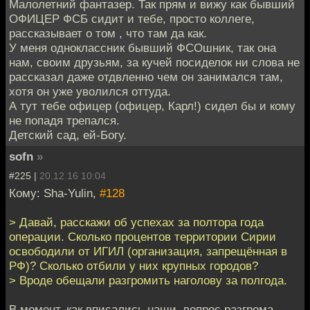
Малолетний фантазер. Так прям и вижу как бывший
ОФИЦЕР ФСБ сидит и тебе, просто коллеге,
рассказывает о том , что там да как.
У меня одноклассник бывший ФСОшник, так она
нам, своим друзьям, за кучей посиделок ни слова не
рассказал даже отдвленно чем он занимался там,
хотя он уже уволился оттуда.
А тут тебе офицер (офицер, Карл!) сидел бы и кому
не попадя трепался.
Детский сад, ей-Богу.
sofn
»
#225 |
20.12.16 10:04
Кому: Sha-Yulin,
#128
> Давай, расскажи об успехах за полтора года
операции. Сколько процентов территории Сирии
освободили от ИГИЛ (организация, запрещённая в
РФ)? Сколько отбили у них крупных городов?
> Вроде обещали разгромить наголову за полгода.
В момент, как вписались наши, вопрос разгрома