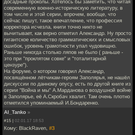
досадные проколы. Хотелось бы заметить, что читая
современную военно-историческую литературу, в
том числе и этой серии, впрочем, вообще, что
сейчас пишут, такое впечатление, что профессия
корректора исчезла, книги точно никто не
вычитывает, как верно отметил Александр. Ну просто
гигантское количество грамматических и смысловых
ошибок, уровень грамотности упал чудовищно.
Раньше никогда столько ляпов не было ( раньше -
это при "проклятом совке" и "тоталитарной
цензуре").
На форуме, о котором говорил Александр,
посвящённом лётчикам-героям Заполярья, не нашёл
дискуссии по данному опусу, есть по другой книге из
серии "Война и мы" А.Марданова о воздушной войне
в Заполярье, её А.Скробач хвалит. Там очень плотно
отметился упоминаемый И.Бондаренко.
Al_Tanko
»
#15 |
02.01.17 18:53
Кому: BlackRaven,
#3