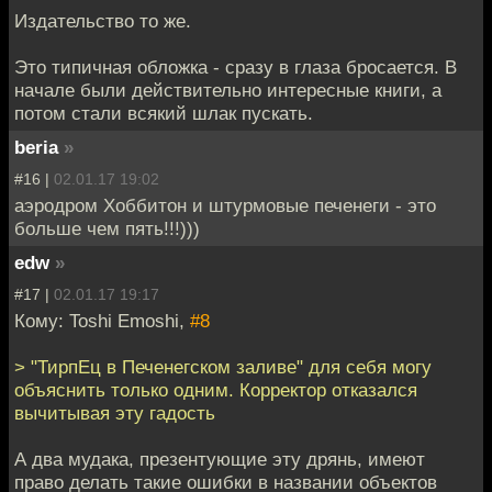
Издательство то же.
Это типичная обложка - сразу в глаза бросается. В
начале были действительно интересные книги, а
потом стали всякий шлак пускать.
beria
»
#16 |
02.01.17 19:02
аэродром Хоббитон и штурмовые печенеги - это
больше чем пять!!!)))
edw
»
#17 |
02.01.17 19:17
Кому: Toshi Emoshi,
#8
> "ТирпЕц в Печенегском заливе" для себя могу
объяснить только одним. Корректор отказался
вычитывая эту гадость
А два мудака, презентующие эту дрянь, имеют
право делать такие ошибки в названии объектов