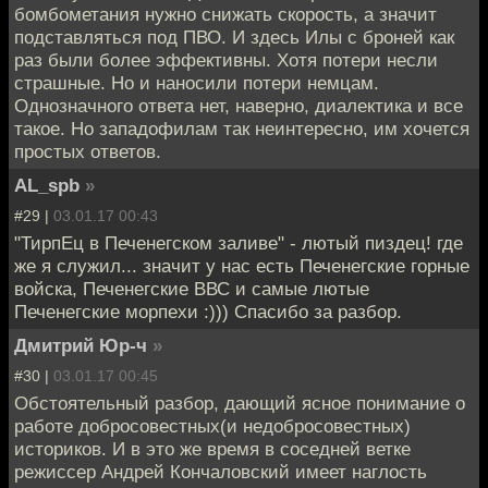
бомбометания нужно снижать скорость, а значит
подставляться под ПВО. И здесь Илы с броней как
раз были более эффективны. Хотя потери несли
страшные. Но и наносили потери немцам.
Однозначного ответа нет, наверно, диалектика и все
такое. Но западофилам так неинтересно, им хочется
простых ответов.
AL_spb
»
#29 |
03.01.17 00:43
"ТирпЕц в Печенегском заливе" - лютый пиздец! где
же я служил... значит у нас есть Печенегские горные
войска, Печенегские ВВС и самые лютые
Печенегские морпехи :))) Спасибо за разбор.
Дмитрий Юр-ч
»
#30 |
03.01.17 00:45
Обстоятельный разбор, дающий ясное понимание о
работе добросовестных(и недобросовестных)
историков. И в это же время в соседней ветке
режиссер Андрей Кончаловский имеет наглость