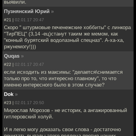
выявили.
Пузнянский Юрий
»
#21 |
02.01.17 20:47
Скоро " штурмовые печенежские хоббиты" с линкора
"ТирПЕЦ" (3,14 -ец)станут таким же мемом, как
"конный бурятский водолазный спецназ". А-ха-ха,
ржунемогу!)))
Quqas
»
#22 |
02.01.17 20:47
если исходить из максимы: "делается\снимается
только про то, что интересно главному", то что
именно интересного было в этом случае?
Dok
»
#23 |
02.01.17 20:50
Мирослав Морозов - не историк, а ангажированный
гитлеровский холуй.
И я легко могу доказать свои слова - достаточно
почитать выпады этого подлеца против наших