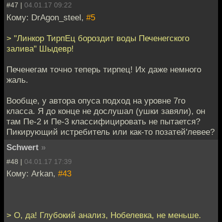
#47 |
04.01.17 09:22
Кому: DrAgon_steel,
#5
> "Линкор ТирпЕц бороздит воды Печенегского
залива" Шыдевр!
Печенегам точно теперь тирпец! Их даже немного
жаль.
Вообще, у автора опуса подход на уровне 7го
класса. Я до конце не дослушал (ушки завяли), он
там Пе-2 и Пе-3 классифицировать не пытается?
Пикирующий истребитель или как-то позатей'левее?
Schwert
»
#48 |
04.01.17 17:39
Кому: Arkan,
#43
> О, да! Глубокий анализ, Нобелевка, не меньше.