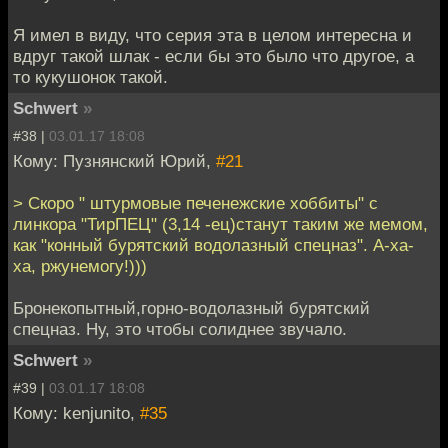
Я имел в виду, что серия эта в целом интересна и
вдруг такой шлак - если бы это было что другое, а
то кукушонок такой.
Schwert
»
#38 |
03.01.17 18:08
Кому: Пузнянский Юрий,
#21
> Скоро " штурмовые печенежские хоббиты" с
линкора "ТирПЕЦ" (3,14 -ец)станут таким же мемом,
как "конный бурятский водолазный спецназ". А-ха-
ха, ржунемогу!)))
Бронекопытный,горно-водолазный бурятский
спецназ. Ну, это чтобы солиднее звучало.
Schwert
»
#39 |
03.01.17 18:08
Кому: kenjunito,
#35