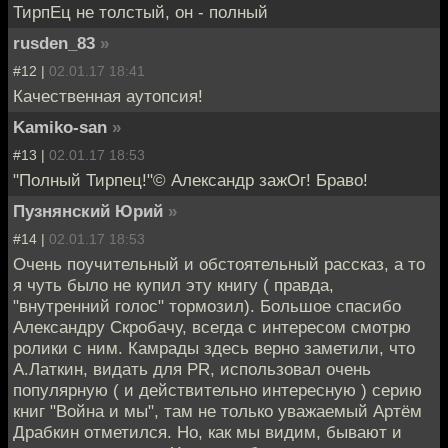
ТирпЕц не толстый, он - полный
rusden_83
»
#12 |
02.01.17 18:41
Качественная аутопсия!
Kamiko-san
»
#13 |
02.01.17 18:53
"Полный Тирпец!"© Александр зажОг! Браво!
Пузнянский Юрий
»
#14 |
02.01.17 18:53
Очень поучительный и обстоятельный рассказ, а то
я чуть было не купил эту книгу ( правда,
"внутренний голос" тормозил). Большое спасибо
Александру Скробачу, всегда с интересом смотрю
ролики с ним. Камрады здесь верно заметили, что
А.Латкин, видать для PR, использовал очень
популярную ( и действительно интересную ) серию
книг "Война и мы", там не только уважаемый Артём
Драбкин отметился. Но, как мы видим, бывают и