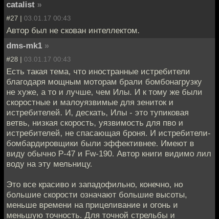
catalist
»
#27 |
03.01.17 00:43
Автор был не скован интеллектом.
dms-mk1
»
#28 |
03.01.17 00:43
Есть такая тема, что иностранные истребители
благодаря мощным моторам брали бомбонагрузку
не хуже, а то и лучше, чем Илы. И к тому же были
скоростные и малоуязвимые для зениток и
истребителей. И, дескать, Илы - это тупиковая
ветвь, низкая скорость, уязвимость для пво и
истребителей, не спасающая броня. И истребители-
бомбардировщики были эффективнее. Имеют в
виду обычно Р-47 и Fw-190. Автор книги видимо лил
воду на эту мельницу.
Это все красиво и западофильно, конечно, но
большие скорости означают большие высоты,
меньше времени на прицеливание и огонь и
меньшую точность. Для точной стрельбы и