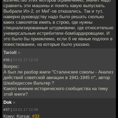
сравнить эти машины и понять какую выпускать.
Выбрали Ил-2, от МиГ-ов отказались. Так и тут,
наверно руководству надо было решать сколько
каких самолетов иметь в строю, где нужны
специализированные штурмовики, где относительно
универсальные истребители-бомбардировщики. И
это было бы приемлемо, если б не явные подлоги в
повествовании, на которые было указано.
Tarioll
»
#36 |
03.01.17 12:10
Вопрос:
А был ли разбор книги "Сталинские соколы - Анализ
действий советской авиации в 1941-1945 гг", автор
Швабедиссен Вальтер ?
Какого мнение исторического сообщества на тему
этой книги?
Dok
»
#37 |
03.01.17 12:46
Кому: Korsar,
#33