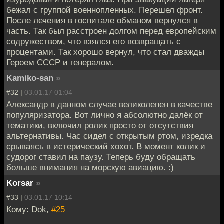
бежал с группой военнопленных. Перешел фронт.
После лечения в госпитале обманом вернулся в
часть. Так был расстроен долгом перед европейским
содружеством, что взялся его возвращать с
процентами. Так хорошо вернул, что стал дважды
Героем СССР и генералом.
Kamiko-san
»
#32 |
03.01.17 01:04
Александр в данном случае великолепен в качестве
популяризатора. Вот лично я абсолютно далёк от
тематики, включил ролик просто от отсутствия
альтернативы. Час сидел с открытым ртом, изредка
срываясь в истерический хохот. В момент колик и
судорог ставил на паузу. Теперь буду обращать
больше внимания на морскую авиацию. :)
Korsar
»
#33 |
03.01.17 10:14
Кому: Dok,
#25