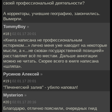
своей профессиональной деятельности?
А корректоры, учившие географию, закончились.
Вымерли.
TommyBoy
»
#18 |
02.01.17 20:01
«Книга написана не профессиональным
историком...» лично меня уже наводит на некоторые
мысли, а «...не скован государственной позицией»
расставляет всё по местам. Дальше аннотации
можно не читать. Скорее всего в книге написана
«шляпа».
Русинов Алексей
»
#19 |
02.01.17 20:01
"Печенегский залив" - убило наповал!
Mysterion
»
#20 |
02.01.17 20:16
Благодарю, отлично пояснили, очередных гнид