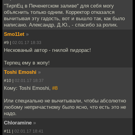
"ТирпЕц в Печенегском заливе" для себя могу
объяснить только одним. Корректор отказался
вычитывая эту гадость, вот и вышло так, как было
написано. Александр, Д.Ю., - спасибо за ролик.
Smo11et
»
#9 |
02.01.17 18:33
Нескованый автор - гнилой пидорас!
Терпец ему в жопу!
Toshi Emoshi
»
#10 |
02.01.17 18:37
Кому: Toshi Emoshi,
#8
Или специально не вычитывали, чтобы абсолютно
любому непричастному было ясно, что есть это не
надо.
Chloramine
»
#11 |
02.01.17 18:41