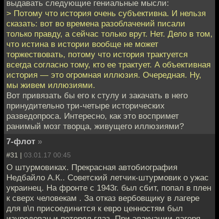
выдавать следующие гениальные мысли:
> Потому что история очень субъективна. И нельзя
сказать: вот во времена разоблачений писали
только правду, а сейчас только врут. Нет. Дело в том,
что истина в истории вообще не может
торжествовать, потому что история трактуется
всегда согласно тому, кто ее трактует. А объективная
история — это огромная иллюзия. Очередная. Ну,
мы живем иллюзиями.
Вот привязать бы его к стулу и закачать в него
принудительно три-четыре исторических
разведопроса. Интересно, как это воспримет
ранимый мозг творца, живущего иллюзиями?
7-флот
»
#31 |
03.01.17 00:45
О штурмовиках. Прекрасная автобиография
Недбайло А.К.. Советский летчик-штурмовик о ужас
украинец. На фронте с 1943г. был сбит, попал в плен
к сверх человекам . За отказ вербовщику в лагере
для в\п присоединится к евро ценностям был
изуродован и потерял глаз. При эвакуации лагеря