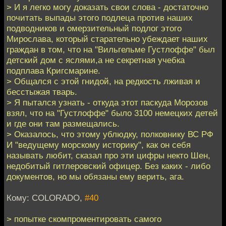
> И я легко могу доказать свои слова - достаточно
почитать выпады этого подлеца против наших
подводников и омерзительный подлог этого
Мирослава, который старательно убеждает наших
граждан в том, что на "Вильгельме Густлоффе" был
детский дом с яслями,а не секретная учебка
подплава Кригсмарине.
> Общался с этой гнидой, на редкость лживая и
бесстыжая тварь.
> Я пытался узнать - откуда этот паскуда Морозов
взял, что на "Густлоффе" было 3100 немецких детей
и где они там размещались.
> Оказалось, что этому ублюдку, полковнику ВС РФ
И "ведущему морскому историку", как он себя
называть любит, сказал про эти цифры некто Шен,
недобитый гитлеровский офицер. Без каких - либо
документов, но мы обязаны ему верить, ага.
Кому: COLORADO,
#40
> попытке скомпроментировать самого