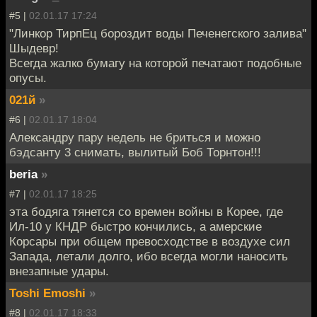
#5 |
02.01.17 17:24
"Линкор ТирпЕц бороздит воды Печенегского залива"
Шыдевр!
Всегда жалко бумагу на которой печатают подобные
опусы.
021й
»
#6 |
02.01.17 18:04
Александру пару недель не бриться и можно
бэдсанту 3 снимать, вылитый Боб Торнтон!!!
beria
»
#7 |
02.01.17 18:25
эта бодяга тянется со времен войны в Корее, где
Ил-10 у КНДР быстро кончились, а амерские
Корсары при общем превосходстве в воздухе сил
Запада, летали долго, ибо всегда могли наносить
внезапные удары.
Toshi Emoshi
»
#8 |
02.01.17 18:33