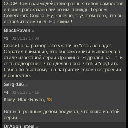
СССР. Там взаимодействие разных типов самолетов
и войск рассказано лично им, трижды Героем
Советского Союза. Ну, конечно, с учетом того, что он
истребителем был. Но каким !
BlackRaven
»
#3 |
02.01.17 17:08
Спасибо за разбор, это уж точно "есть не надо".
Обратил внимание, что обложка книги выполнена в
стиле известной серии Драбкина "Я дрался на ...", и
есть подозрение, что сделана она, чтобы "срубить
бабла по-быстрому" на патриотическом настроении
в обществе.
Serg-186
»
#4 |
02.01.17 17:16
Кому: BlackRaven,
#3
Вот и я грешным делом подумал, что книга из этой
серии...
DrAgon_steel
»