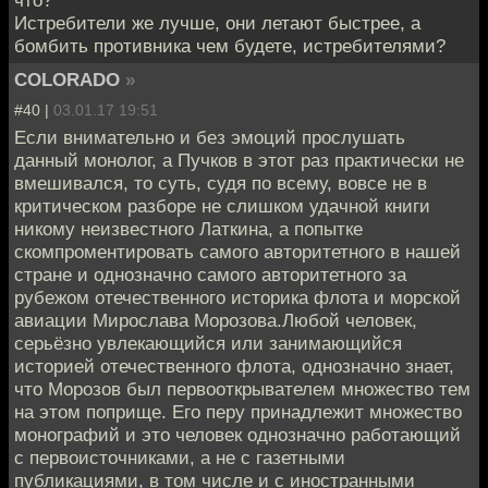
Истребители же лучше, они летают быстрее, а
бомбить противника чем будете, истребителями?
COLORADO
»
#40 |
03.01.17 19:51
Если внимательно и без эмоций прослушать
данный монолог, а Пучков в этот раз практически не
вмешивался, то суть, судя по всему, вовсе не в
критическом разборе не слишком удачной книги
никому неизвестного Латкина, а попытке
скомпроментировать самого авторитетного в нашей
стране и однозначно самого авторитетного за
рубежом отечественного историка флота и морской
авиации Мирослава Морозова.Любой человек,
серьёзно увлекающийся или занимающийся
историей отечественного флота, однозначно знает,
что Морозов был первооткрывателем множество тем
на этом поприще. Его перу принадлежит множество
монографий и это человек однозначно работающий
с первоисточниками, а не с газетными
публикациями, в том числе и с иностранными