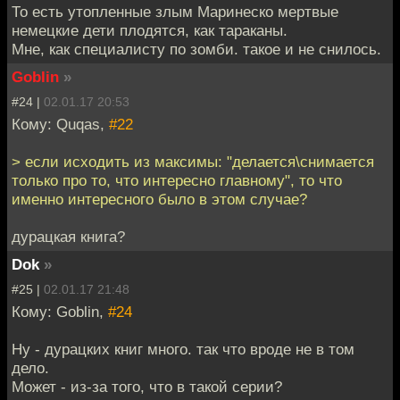
То есть утопленные злым Маринеско мертвые
немецкие дети плодятся, как тараканы.
Мне, как специалисту по зомби. такое и не снилось.
Goblin
»
#24 |
02.01.17 20:53
Кому: Quqas,
#22
> если исходить из максимы: "делается\снимается
только про то, что интересно главному", то что
именно интересного было в этом случае?
дурацкая книга?
Dok
»
#25 |
02.01.17 21:48
Кому: Goblin,
#24
Ну - дурацких книг много. так что вроде не в том
дело.
Может - из-за того, что в такой серии?