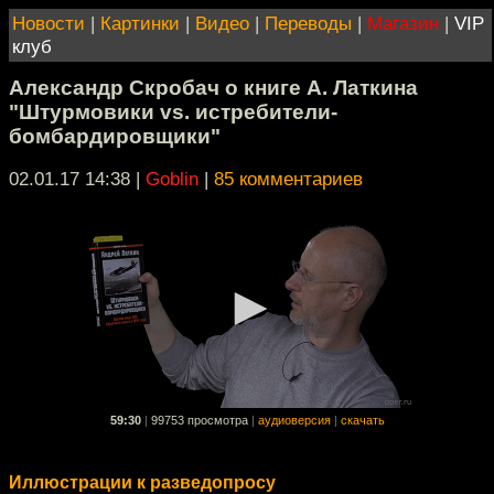
Новости
|
Картинки
|
Видео
|
Переводы
|
Магазин
|
VIP
клуб
Александр Скробач о книге А. Латкина
"Штурмовики vs. истребители-
бомбардировщики"
02.01.17 14:38
|
Goblin
|
85 комментариев
59:30
|
99753 просмотра
|
аудиоверсия
|
скачать
Иллюстрации к разведопросу