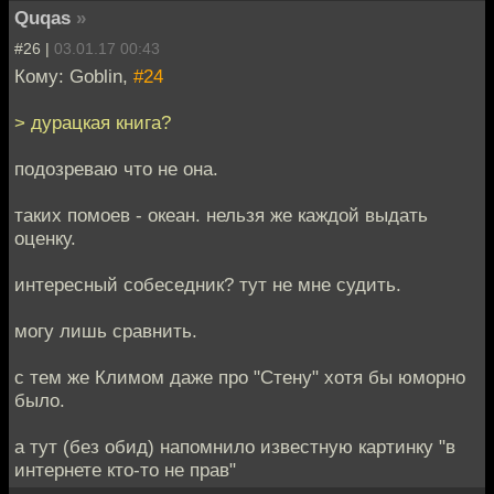
Quqas
»
#26 |
03.01.17 00:43
Кому: Goblin,
#24
> дурацкая книга?
подозреваю что не она.
таких помоев - океан. нельзя же каждой выдать
оценку.
интересный собеседник? тут не мне судить.
могу лишь сравнить.
с тем же Климом даже про "Стену" хотя бы юморно
было.
а тут (без обид) напомнило известную картинку "в
интернете кто-то не прав"