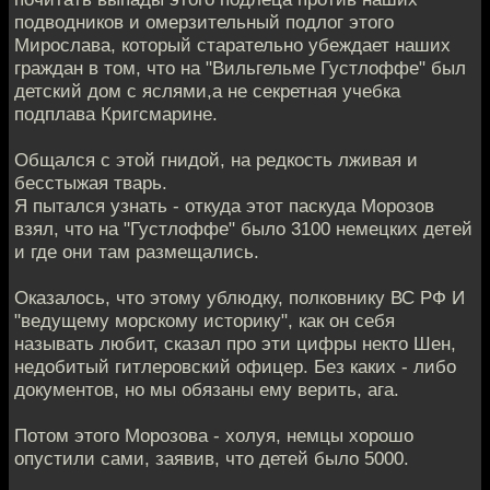
подводников и омерзительный подлог этого
Мирослава, который старательно убеждает наших
граждан в том, что на "Вильгельме Густлоффе" был
детский дом с яслями,а не секретная учебка
подплава Кригсмарине.
Общался с этой гнидой, на редкость лживая и
бесстыжая тварь.
Я пытался узнать - откуда этот паскуда Морозов
взял, что на "Густлоффе" было 3100 немецких детей
и где они там размещались.
Оказалось, что этому ублюдку, полковнику ВС РФ И
"ведущему морскому историку", как он себя
называть любит, сказал про эти цифры некто Шен,
недобитый гитлеровский офицер. Без каких - либо
документов, но мы обязаны ему верить, ага.
Потом этого Морозова - холуя, немцы хорошо
опустили сами, заявив, что детей было 5000.