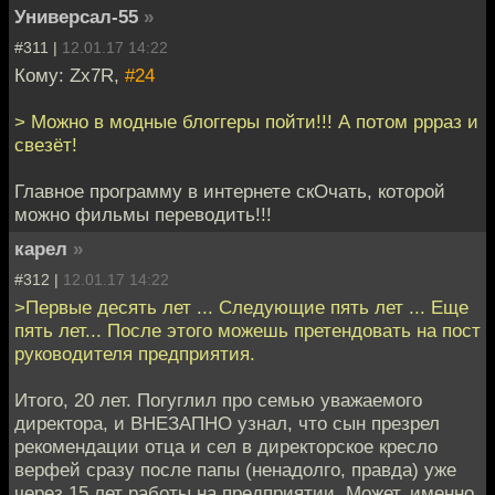
Универсал-55
»
#311 |
12.01.17 14:22
Кому: Zx7R,
#24
> Можно в модные блоггеры пойти!!! А потом ррраз и
свезёт!
Главное программу в интернете скОчать, которой
можно фильмы переводить!!!
карел
»
#312 |
12.01.17 14:22
>Первые десять лет ... Следующие пять лет ... Еще
пять лет... После этого можешь претендовать на пост
руководителя предприятия.
Итого, 20 лет. Погуглил про семью уважаемого
директора, и ВНЕЗАПНО узнал, что сын презрел
рекомендации отца и сел в директорское кресло
верфей сразу после папы (ненадолго, правда) уже
через 15 лет работы на предприятии. Может, именно