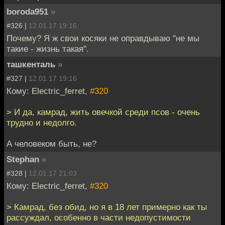
boroda951
»
#326 |
12.01.17 19:16
Почему? Я ж свои косяки не оправдываю "не мы
такие - жизнь такая".
ташкенталь
»
#327 |
12.01.17 19:16
Кому: Electric_ferret,
#320
> И да, камрад, жить овечкой среди псов - очень
трудно и недолго.
А человеком быть, не?
Stephan
»
#328 |
12.01.17 21:03
Кому: Electric_ferret,
#320
> Камрад, без обид, но я в 18 лет примерно как ты
рассуждал, особенно в части недопустимости