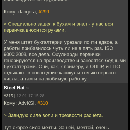
Кому: dangora,
#299
> Специально зашел к бухам и знал - у нас вся
первичка вносится руками.
У меня штат бухгалтерии урезали почти вдвое, а
работы прибавилось чуть ли не в пять раз. ISO
9000:2008, все дела. Охулиарды первички
генерируются на производстве и заносятся бедными
бухгалтерами. Они, как, к примеру, и ОППР, и ПТО -
отдыхают в новогодние каникулы только первого
числа, а там и на любимую работку.
Steel Rat
»
#315 |
12.01.17 15:28
Кому: AdvKSI,
#310
> Завидую силе воли и трезвости расчёта.
Тут скорее сила мечты. За ней, мечтой, очень