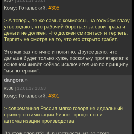
#307 |
12.01.17 13:07
Кому: Готальский,
#305
> А теперь, те же самые коммерсы, на голубом глазу
утверждают, что рабочий бороться за свои права и
деньги не должен. Что должен смириться и терпеть.
Терпеть не смотря на то, что его открыто грабят.
Это как раз логично и понятно. Другое дело, что
дальше будет только хуже, поскольку пролетариат в
основном живёт сейчас исключительно по принципу
"мы потерпим".
dangora
»
#308 |
12.01.17 13:53
Кому: Готальский,
#301
> современная Россия мягко говоря не идеальный
пример оптимизации бизнес процессов и
автоматизации производства
Да ктож спорит?! И, в частности, из-за этого