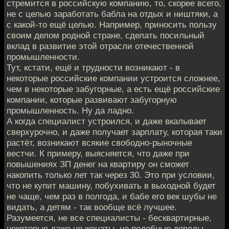
стремится в российскую компанию, то, скорее всего,
не с целью заработать бабла на отдых и ништяки, а
с какой-то ещё целью. Например, приносить пользу
своим делом родной стране, сделать посильный
вклад в развитие этой отрасли отечественной
промышленности.
Тут, кстати, ещё и трудности возникают - в
некоторые российские компании устроится сложнее,
чем в некоторые забугорные, а есть ещё российские
компании, которые развивают забугорную
промышленность. Ну да ладно.
А когда специалист устроился, и даже вкалывает
сверхурочно, и даже получает зарплату, которая таки
растёт, возникают всякие свободно-рыночные
вестчи. К примеру, выясняется, что даже при
повышениях ЗП денег на квартиру он сможет
накопить только лет так через 30. Это при условии,
что не купит машину, побухивать в выходной будет
не чаще, чем раз в полгода, и бабе его век шубы не
видать, а детям - так вообще всё лучшее.
Разумеется, не все специалисты - бесквартирные,
некоторые даже не женаты, но подобные доводы