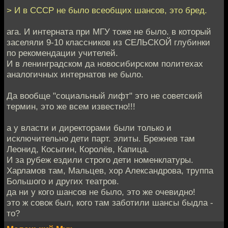
> И в СССР не было всеобщих шансов, это бред.
ага. И интерната при МГУ тоже не было. в который
заселяли 9-10 классников из СЕЛЬСКОЙ глубинки
по рекомендации учителей.
И в ленинградском да новосибирском политехах
аналогичных интернатов не было.
Да вообще "социальный лифт" это не советский
термин, это же всем известно!!!
а у власти и директорами были только и
исключительно дети парт. элиты. Брежнев там
Леонид, Косыгин, Королёв, Капица.
И за рубеж ездили строго дети номенклатуры.
Харламов там, Мальцев, хор Александрова, труппа
Большого и других театров.
да ни у кого шансов не было, это же очевидно!
это ж совок был, кого там заботили шансы быдла -
то?