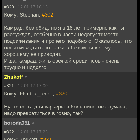
#320 |
12.01.17 16:13
Кому: Stephan,
#302
Камрад, без обид, но я в 18 лет примерно как ты
рассуждал, особенно в части недопустимости
подсиживания и прочего подобного. Оказалось, что
попытки ходить по грязи в белом ни к чему
хорошему не приводят.
И да, камрад, жить овечкой среди псов - очень
трудно и недолго.
Zhukoff
»
#321 |
12.01.17 17:00
Кому: Electric_ferret,
#320
Ну, то есть, для карьеры в большинстве случаев,
надо превратиться в говно, так?
boroda951
»
#322 |
12.01.17 17:23
Кому: Zhukoff,
#321