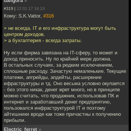
dangora
»
#319 |
12.01.17 16:13
Кому: S.K.Vattor,
#316
> не всегда. IT и его инфраструктура могут быть
центром доходов.
> а бухгалтерия - всегда затраты.
Ну если фирма завязана на IT-сферу, то может и
доход приносить. Ну по крайней мере должна.
В остальных случаях, за редким исключением,
сплошные расходу. Зачастую немаленькие. Текущие
платежи, апгрейды, апдейты, расширение
ифраструктуры и тд. Оно весьма условно окупается
- без этого никак, денег жрет много, но в принципе
можно считать, что продажник, использовав ПК и
интернет и заработавший денег предприятию,
пользовался инфраструктурой IT и поэтому
айтишники вроде как тоже причастны к получению
прибыли.
Electric_ferret
»