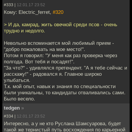
#333 |
12.01.17 23:52
Кому: Electric_ferret,
#320
> И да, камрад, жить овечкой среди псов - очень
трудно и недолго.
Невольно вспоминается мой любимый прием -
"добро пожаловать на мое место!".
Потом я говорил: "У меня как раз проверка через
полгода. Вот тебя и посадят!".
"За что?" - удивлялся претендент. "А я тебе сейчас и
расскажу!" - радовался я. Главное широко
улыбаться.
Т.к. мой опыт, навык и знания по специальности
были уникальны, то кандидаты отваливались сами.
Было весело.
tedgen
»
#334 |
12.01.17 23:52
Интересно, а у не кто Руслана Шамсуарова, будет
такой же тернистый путь восхождения по карьерной