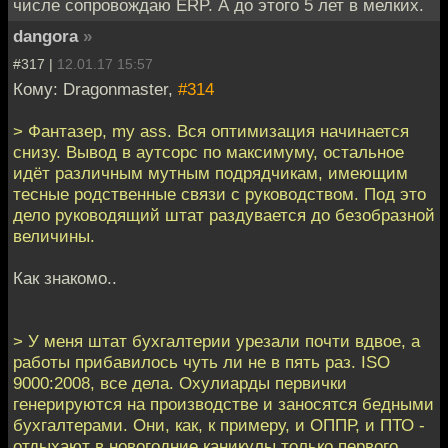
числе сопровождаю ERP. А до этого 5 лет в мелких.
dangora
»
#317 |
12.01.17 15:57
Кому: Dragonmaster,
#314
> Фантазер, my ass. Вся оптимизация начинается
снизу. Вывод в аутсорс по максимуму, остальное
идёт различным мутным подрядчикам, имеющим
тесные родственные связи с руководством. Под это
дело руководящий штат раздувается до безобразной
величины.
Как знакомо..
> У меня штат бухгалтерии урезали почти вдвое, а
работы прибавилось чуть ли не в пять раз. ISO
9000:2008, все дела. Охулиарды первички
генерируются на производстве и заносятся бедными
бухгалтерами. Они, как, к примеру, и ОППР, и ПТО -
отдыхают в новогодние каникулы только первого