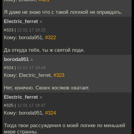
Я даже не знаю что с такой логикой не оправдать.
Electric_ferret
»
#323 |
12.01.17 18:25
Кому: boroda951,
#322
Да откуда тебе, ты ж святой поди.
boroda951
»
#324 |
12.01.17 18:44
Кому: Electric_ferret,
#323
Нет, конечно. Своих косяков хватает.
Electric_ferret
»
#325 |
12.01.17 18:47
Кому: boroda951,
#324
Тогда твои рассуждения о моей логике по меньшей
мере странны.