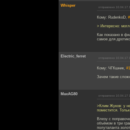
Whisper
отправлено 10.04.17 
Кому: RudenkoD,
#
> Интересно: могл
Как показано в фи
самое для дротик
Electric_ferret
отправлено 10.04.17 
Кому: ЧГКшник,
#
Зачем такие слож
MaxAG80
отправлено 10.04.17 
>Клим Жуков: у не
поместится. Тольк
Влезу с поправочк
объёмом в три гра
полуталанта золот