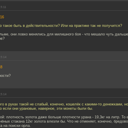
15:11
16
о такое быть в действительности? Или на практике так не получится?
льме, они ловко менялись для милишного боя - что мешало чуть дальш
ов?
15:14
18
ности?
15:14
го в руках такой не слабый, конечно, кошелёк с какими-то денежками, но
о если они урановые, наверное, эти монеты были бы.
ой: плотность золота даже больше плотности урана - 19,3кг на литр. То
нёных стакана 12кг золота влезли бы. Что не отменяет, конечно, бредов
а на поиски орла.