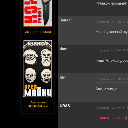
Рубикон пройден!!
Завал
отправлено 10.04.17 
Какой ужасный шум
Империя ножей
dann
отправлено 10.04.17 
Клим Александров
htit
отправлено 10.04.17 
Аве, Климус!
Магазин
URAS
ОПЕРМАЙКИ
отправлено 10.04.17 
[пляшет на столе]