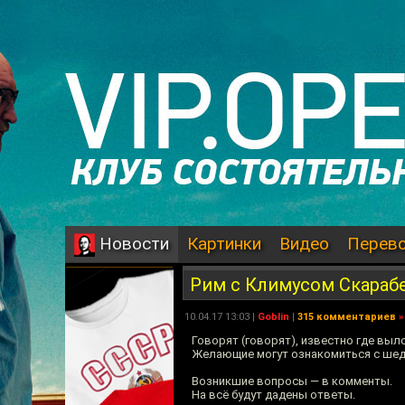
Картинки
Видео
Перев
Новости
Рим с Климусом Скарабе
10.04.17 13:03 |
Goblin
|
315 комментариев
»
Говорят (говорят), известно где вы
Желающие могут ознакомиться с шеде
Возникшие вопросы — в комменты.
На всё будут дадены ответы.