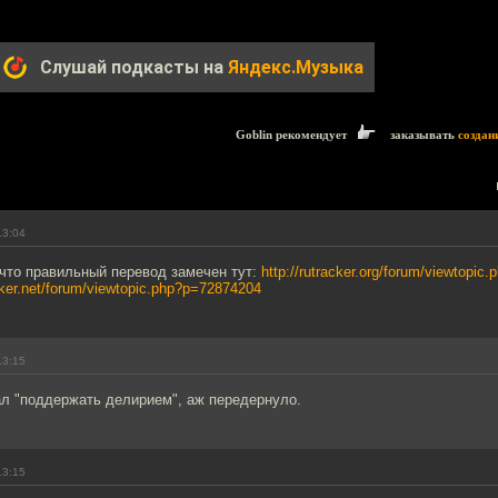
Слушай подкасты на
Яндекс.Музыка
Goblin рекомендует
заказывать
создан
13:04
, что правильный перевод замечен тут:
http://rutracker.org/forum/viewtopi
acker.net/forum/viewtopic.php?p=72874204
13:15
ал "поддержать делирием", аж передернуло.
13:15