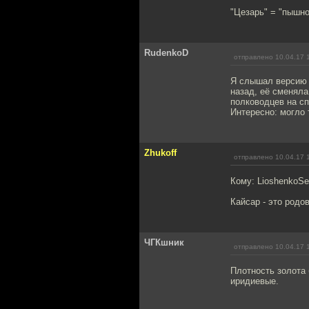
"Цезарь" = "пышно
RudenkoD
отправлено 10.04.17 
Я слышал версию 
назад, её сменяла
полководцев на сп
Интересно: могло 
Zhukoff
отправлено 10.04.17 
Кому: LioshenkoSe
Кайсар - это родо
ЧГКшник
отправлено 10.04.17 
Плотность золота 
иридиевые.