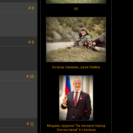
# 8
65
# 9
Остров Сахалин, река Найба
# 10
# 11
Медаль ордена "За заслуги перед
Отечеством" II степени