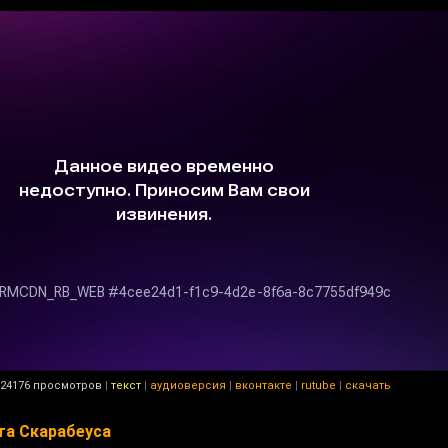
24176 просмотров
|
текст
|
аудиоверсия
|
вконтакте
|
rutube
|
скачать
та Скарабеуса