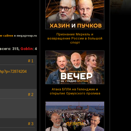
Признание Меркель и
ие сайтов
в megagroup.ru
возвращение России в большой
спорт
всего: 315,
Goblin
: 4
# 1
c.php?p=72874204
Атака БПЛА на Геленджик и
открытие Ормузского пролива
# 2
# 3