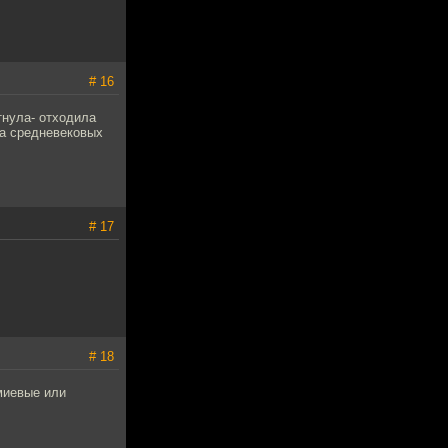
# 16
тнула- отходила
ла средневековых
# 17
# 18
миевые или