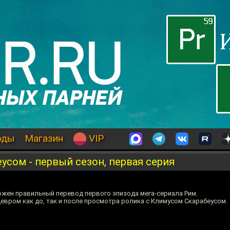
оды
Магазин
VIP
усом - первый сезон, первая серия
ложен правильный перевод первого эпизода мега-сериала Рим.
вром как до, так и после просмотра ролика с Климусом Скарабеусом.