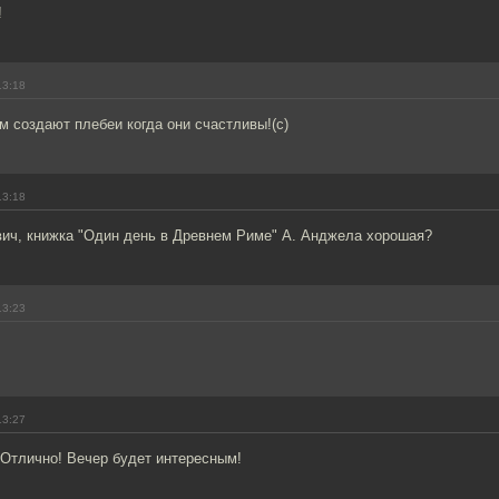
!
13:18
 создают плебеи когда они счастливы!(с)
13:18
ич, книжка "Один день в Древнем Риме" А. Анджела хорошая?
13:23
13:27
Отлично! Вечер будет интересным!