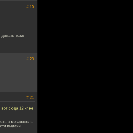
# 19
е делать тоже
# 20
# 21
 вот сюда 12 кг не
 есть в мегакошель
ости выдачи