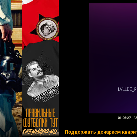
01:06:27
|
23
Поддержать денарием квири