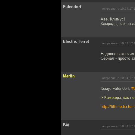
Fufendorf
отправлено 10.04.17 
Аве, Климус!
Камрады, как по л
Electric_ferret
отправлено 10.04.17 
Недавно закончил
Сериал - просто а
Merlin
отправлено 10.04.17 
Кому: Fufendorf,
#
> Камрады, как по
http://68.media.tu
Kaj
отправлено 10.04.17 