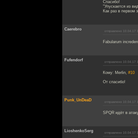
Спасибо!
"Упускается из ви
Как раз в первом 
Caerebro
отправлено 10.04.17 
Fabularum increden
Fufendorf
отправлено 10.04.17 
Кому: Merlin,
#10
От спасибо!
Punk_UnDeaD
отправлено 10.04.17 
SPQR идёт в атаку
LioshenkoSerg
отправлено 10.04.17 