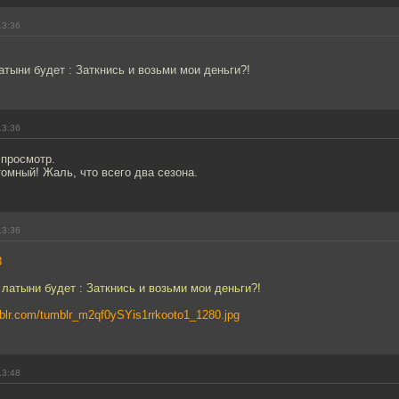
13:36
атыни будет : Заткнись и возьми мои деньги?!
13:36
 просмотр.
томный! Жаль, что всего два сезона.
13:36
8
 латыни будет : Заткнись и возьми мои деньги?!
mblr.com/tumblr_m2qf0ySYis1rrkooto1_1280.jpg
13:48