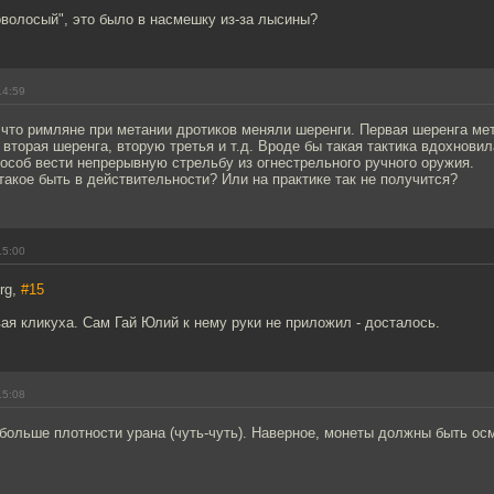
волосый", это было в насмешку из-за лысины?
14:59
что римляне при метании дротиков меняли шеренги. Первая шеренга ме
 вторая шеренга, вторую третья и т.д. Вроде бы такая тактика вдохнови
особ вести непрерывную стрельбу из огнестрельного ручного оружия.
такое быть в действительности? Или на практике так не получится?
15:00
rg,
#15
вая кликуха. Сам Гай Юлий к нему руки не приложил - досталось.
15:08
больше плотности урана (чуть-чуть). Наверное, монеты должны быть ос