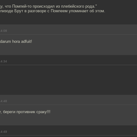
ду, что Помпей-то происходил из плебейского рода."
эпизоде Брут в разговоре с Помпеем упоминает об этом.
14:08
darum hora adfuit!
14:34
14:48
, береги противник сраку!!!
14:49