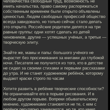
человечества свободный труд, возможность не
иметь начальства, право самому распоряжаться
собственным временем были открыто объявлены
ценностью. Людям свободных профессий общество
всегда завидовало, но только сейчас стало делать
это открыто. Российские родители делятся на три
равные группы: одни хотят сделать из детей
чиновников, другие — успешных учёных, а третьи —
творческую элиту.
Знайте же, мамы и папы: большого учёного не
вырастет без просиживания за книгами до глубокой
ночи. Писателя не получится из того, кто в детстве
не сидел за своими стихами и первыми рассказами
до утра. И не станет художником ребёнок, которому
выдают краски строго по часам
Хотите развить в ребёнке творческие способности?
Не ограничивайте его в порыве рисования. И в
любом другом порыве. Вопреки обывательскому
мнению, художниками становятся не те, с кем с
пелёнок регулярно занимаются, но те, кто имел