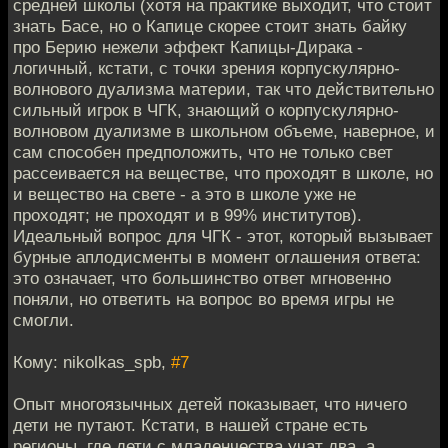
средней школы (хотя на практике выходит, что стоит
знать Басе, но о Капице скорее стоит знать байку
про Берию нежели эффект Капицы-Дирака -
логичный, кстати, с точки зрения корпускулярно-
волнового дуализма материи, так что действительно
сильный игрок в ЧГК, знающий о корпускулярно-
волновом дуализме в школьном объеме, наверное, и
сам способен предположить, что не только свет
рассеивается на веществе, что проходят в школе, но
и вещество на свете - а это в школе уже не
проходят; не проходят и в 99% институтов).
Идеальный вопрос для ЧГК - этот, который вызывает
бурные аплодисменты в момент оглашения ответа:
это означает, что большинство ответ мгновенно
поняли, но ответить на вопрос во время игры не
смогли.
Кому: nikolkas_spb,
#7
Опыт многоязычных детей показывает, что ничего
дети не путают. Кстати, в нашей стране есть
регионы, где дети с младенчества учат два, а