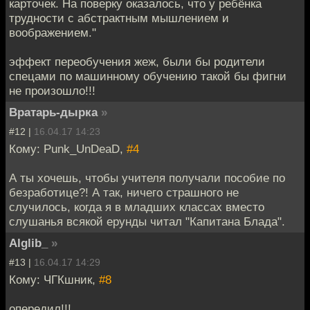
карточек. На поверку оказалось, что у ребёнка
трудности с абстрактным мышлением и
воображением."
эффект переобучения жеж, были бы родители
спецами по машинному обучению такой бы фигни
не произошло!!!
Вратарь-дырка
»
#12 |
16.04.17 14:23
Кому: Punk_UnDeaD,
#4
А ты хочешь, чтобы учителя получали пособие по
безработице?! А так, ничего страшного не
случилось, когда я в младших классах вместо
слушанья всякой ерунды читал "Капитана Блада".
Alglib_
»
#13 |
16.04.17 14:29
Кому: ЧГКшник,
#8
опередил!!!