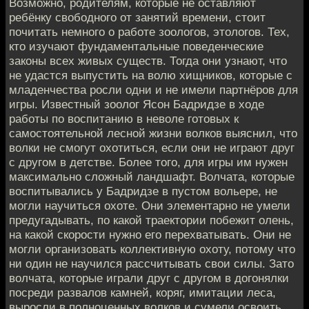
Возможно, родителям, которые не оставляют
ребёнку свободного от занятий времени, стоит
почитать немного о работе зоологов, этологов. Тех,
кто изучают фундаментальные поведенческие
законы всех живых существ. Тогда они узнают, что
не удастся выпустить на волю хищников, которые с
младенчества росли одни и не имели партнёров для
игры. Известный зоолог Ясон Бадридзе в ходе
работы по воспитанию в неволе готовых к
самостоятельной лесной жизни волков выяснил, что
волки не смогут охотиться, если они не играют друг
с другом в детстве. Более того, для игры им нужен
максимально сложный ландшафт. Волчата, которые
воспитывались у Бадридзе в пустом вольере, не
могли научиться охоте. Они элементарно не умели
предугадывать, по какой траектории побежит олень,
на какой скорости нужно его перехватывать. Они не
могли организовать коллективную охоту, потому что
ни один не научился рассчитывать свои силы. Зато
волчата, которые играли друг с другом в догонялки
посреди развалов камней, коряг, имитации леса,
выросли в полноценных волков и сумели освоить