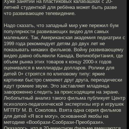
Хуже занятий на пластиковых калабашках с 20-
летней студенткой для ребёнка может быть разве
что развивающее телевидение.
Надо сказать, что западный мир уже пережил бум
популярности развивающих видео для самых
маленьких. Так, Американская академия педиатрии с
1999 года рекомендует детям до двух лет не
показывать никаких фильмов. Войну развивающему
видео давно объявили Канада, Великобритания, где
объем рынка этих товаров к концу 2000-х годов
оценивался в миллиарды долларов. Ролики для
детей 0+ строятся по клиповому типу: яркие
картинки быстро сменяют друг друга, периодически
идут громкие звуки. Это заставляет младенца
завороженно следить за происходящим на экране.
Любопытный анализ такого фильма публикует Центр
психолого-педагогической экспертизы игр и игрушек
МГППУ М. В. Соколова. Взята одна серия фильмов
для детей «Я все могу», основанной якобы на
методике «Вообрази-Сообрази-Преобрази».
Оказалось, что в 20-минутном фильме вмещаются