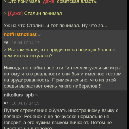
> Это понимала
[даже]
советская власть.
>
[Даже]
Сталин понимал
Уж на что Сталин, и тот понимал. Ну что за...
notfirstnotlast
»
#6 |
16.04.17 14:17
> Вы замечали, что эрудитов на порядок больше,
чем интеллектуалов?
Никогда не любил все эти "интеллектуальные игры",
потому что в реальности они были именноо тестом
на эрудированность. Примечательно, что из этой
среды вырастает очень много либералов!!!
nikolkas_spb
»
#7 |
16.04.17 14:19
Пугает стремление обучать иностранному языку с
пеленок. Ребенок еще по-русски нормально не
говорит, а его чужим языком пичкают. Потом не
будет каши в голове?