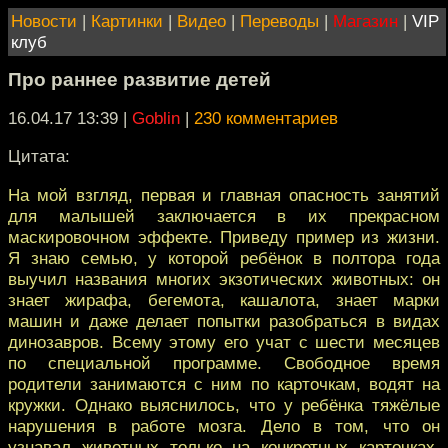
Новости
|
Картинки
|
Видео
|
Переводы
|
Магазин
|
VIP
клуб
Про раннее развитие детей
16.04.17 13:39
|
Goblin
|
230 комментариев
Цитата:
На мой взгляд, первая и главная опасность занятий
для малышей заключается в их прекрасном
маскировочном эффекте. Приведу пример из жизни.
Я знаю семью, у которой ребёнок в полтора года
выучил названия многих экзотических животных: он
знает жирафа, бегемота, кашалота, знает марки
машин и даже делает попытки разобраться в видах
динозавров. Всему этому его учат с шести месяцев
по специальной программе. Свободное время
родители занимаются с ним по карточкам, водят на
кружки. Однако выяснилось, что у ребёнка тяжёлые
нарушения в работе мозга. Дело в том, что он
узнавал животных только на конкретных карточках.