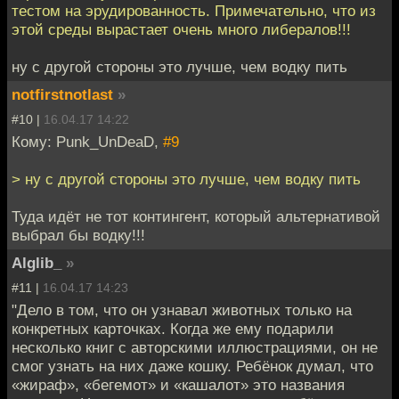
тестом на эрудированность. Примечательно, что из
этой среды вырастает очень много либералов!!!
ну с другой стороны это лучше, чем водку пить
notfirstnotlast
»
#10 |
16.04.17 14:22
Кому: Punk_UnDeaD,
#9
> ну с другой стороны это лучше, чем водку пить
Туда идёт не тот контингент, который альтернативой
выбрал бы водку!!!
Alglib_
»
#11 |
16.04.17 14:23
"Дело в том, что он узнавал животных только на
конкретных карточках. Когда же ему подарили
несколько книг с авторскими иллюстрациями, он не
смог узнать на них даже кошку. Ребёнок думал, что
«жираф», «бегемот» и «кашалот» это названия