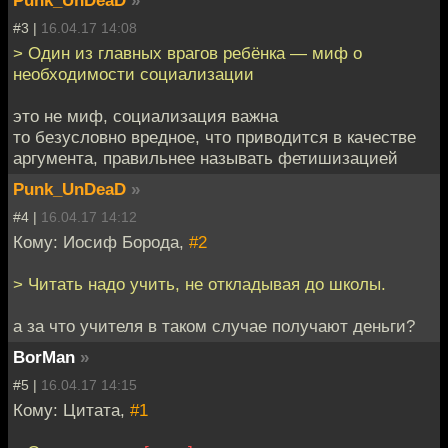
Punk_UnDeaD
»
#3 |
16.04.17 14:08
> Один из главных врагов ребёнка — миф о
необходимости социализации
это не миф, социализация важна
то безусловно вредное, что приводится в качестве
аргумента, правильнее называть фетишизацией
Punk_UnDeaD
»
#4 |
16.04.17 14:12
Кому: Иосиф Борода,
#2
> Читать надо учить, не откладывая до школы.
а за что учителя в таком случае получают деньги?
BorMan
»
#5 |
16.04.17 14:15
Кому: Цитата,
#1