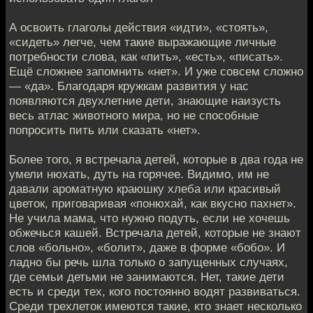
А освоить глаголы действия «идти», «стоять»,
«сидеть» легче, чем такие выражающие личные
потребности слова, как «пить», «есть», «писать».
Ещё сложнее запомнить «нет». И уже совсем сложно
— «да». Благодаря кружкам развития у нас
появляются двухлетние дети, знающие наизусть
весь атлас животного мира, но не способные
попросить пить или сказать «нет».
Более того, я встречала детей, которые в два года не
умели нюхать, дуть на горячее. Видимо, им не
давали ароматную краюшку хлеба или красивый
цветок, приговаривая «понюхай, как вкусно пахнет».
Не учила мама, что нужно подуть, если не хочешь
обжечься кашей. Встречала детей, которые не знают
слов «больно», «болит», даже в форме «бобо». И
ладно бы речь шла только о запущенных случаях,
где семьи детьми не занимаются. Нет, такие дети
есть и среди тех, кого постоянно водят развиваться.
Среди трехлеток имеются такие, кто знает несколько