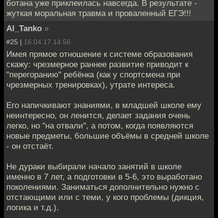
ботана уже приклеилась навсегда. В результате -
жуткая моральная травма и проваленный ЕГЭ!!!
Al_Tanko
»
#25 |
16.04.17 14:56
Имея прямое отношение к системе образования
скажу: чрезмерное раннее развитие приводит к
"перегоранию" ребёнка (как у спортсмена при
чрезмерных тренировках), утрате интереса.
Его напичкивают знаниями, в младшей школе ему
неинтересно, он ленится, делает задания очень
легко, но "на отвали", а потом, когда появляются
новые предметы, большие объёмы в средней школе
- он отстаёт.
Не дураки выбирали начало занятий в школе
именно в 7 лет, а подготовки в 5-6, это выработано
поколениями. Заниматься дополнительно нужно с
отстающими или с теми, у кого проблемы (дикция,
логика и т.д.).