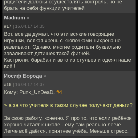
родители должны осуществлять контроль, но не
брать на себя функции учителей
Madnum
»
#17 |
16.04.17 14:35
Вот, всегда думал, что эти всякие говорящие
игрушки, всякая хрень с кнопочками нихрена не
развивают. Однако, многие родители буквально
заваливают детишек такой фигнёй.
Кастрюли, барабан и авто из стульев и одеял наше
всё !
Иосиф Борода
»
#18 |
16.04.17 14:37
Кому: Punk_UnDeaD,
#4
> а за что учителя в таком случае получают деньги?
За свою работу, конечно. Я про то, что если ребёнок
хорошо читает к школе - ему там реально легче.
Легче всё даётся, приятнее учёба. Меньше стресс.