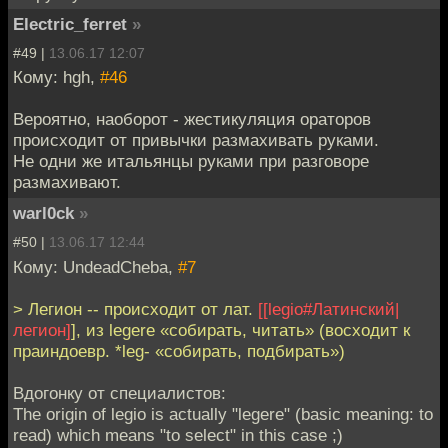
Electric_ferret
»
#49 |
13.06.17 12:07
Кому: hgh,
#46
Вероятно, наоборот - жестикуляция ораторов
происходит от привычки размахивать руками.
Не одни же итальянцы руками при разговоре
размахивают.
warl0ck
»
#50 |
13.06.17 12:44
Кому: UndeadCheba,
#7
> Легион -- происходит от лат.
[[legio#Латинский|
легион]
], из legere «собирать, читать» (восходит к
праиндоевр. *leg- «собирать, подбирать»)
Вдогонку от специалистов:
The origin of legio is actually "legere" (basic meaning: to
read) which means "to select" in this case ;)