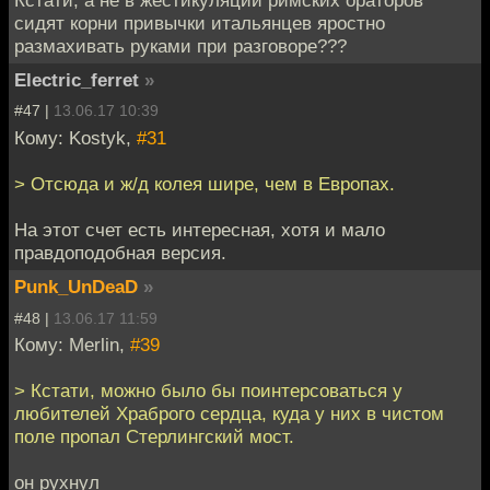
Кстати, а не в жестикуляции римских ораторов
сидят корни привычки итальянцев яростно
размахивать руками при разговоре???
Electric_ferret
»
#47 |
13.06.17 10:39
Кому: Kostyk,
#31
> Отсюда и ж/д колея шире, чем в Европах.
На этот счет есть интересная, хотя и мало
правдоподобная версия.
Punk_UnDeaD
»
#48 |
13.06.17 11:59
Кому: Merlin,
#39
> Кстати, можно было бы поинтерсоваться у
любителей Храброго сердца, куда у них в чистом
поле пропал Стерлингский мост.
он рухнул