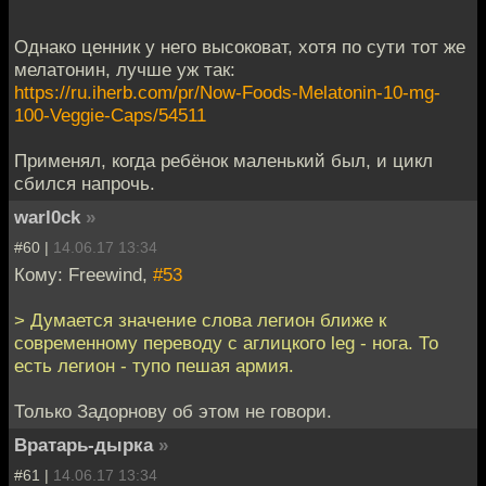
Однако ценник у него высоковат, хотя по сути тот же
мелатонин, лучше уж так:
https://ru.iherb.com/pr/Now-Foods-Melatonin-10-mg-
100-Veggie-Caps/54511
Применял, когда ребёнок маленький был, и цикл
сбился напрочь.
warl0ck
»
#60 |
14.06.17 13:34
Кому: Freewind,
#53
> Думается значение слова легион ближе к
современному переводу с аглицкого leg - нога. То
есть легион - тупо пешая армия.
Только Задорнову об этом не говори.
Вратарь-дырка
»
#61 |
14.06.17 13:34