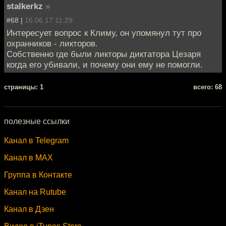
stalkerkz
»
#68 |
16.06.17 11:29
Интересует вопрос к Климу, он упомянул тут про
охранников - ликторов.
Собственно где были ликторы диктатора Цезаря
когда его убивали, и почему они ему не помогли.
cтраницы: 1
всего: 68
полезные ссылки
Канал в Telegram
Канал в MAX
Группа в Контакте
Канал на Rutube
Канал в Дзен