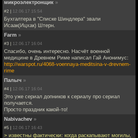
микроэлектронщик
»
#2 |
12.06.17 15:54
Бухгалтера в "Списке Шиндлера" звали
Исаак(Ицхак) Штерн.
Farm
»
#3 |
12.06.17 16:04
Спасибо, очень интересно. Насчёт военной
медицине в Древнем Риме написал Гай Анонимус:
http://warspot.ru/4068-voennaya-meditsina-v-drevnem-
rime
Палыч
»
#4 |
12.06.17 16:04
Это уже сериал допников к сериалу про сериал
получается.
Просто праздник какой-то!
Nabivachev
»
#5 |
12.06.17 16:43
> известны фактически: когда раскапывают могилы,