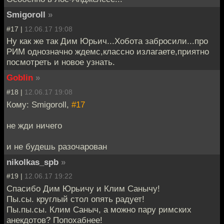
Smigoroll
»
#17 |
12.06.17 19:08
Ну как же так Дим Юрьич...Хобота забросили...про
РИМ однозначно ждемс,классно излагаете,приятно
посмотреть и новое узнать.
Goblin
»
#18 |
12.06.17 19:08
Кому: Smigoroll,
#17
не жди ничего
и не будешь разочарован
nikolkas_spb
»
#19 |
12.06.17 19:22
Спасибо Дим Юрьичу и Клим Санычу!
Пы.сы. круглый стол опять радует!
Пы.пы.сы. Клим Саныч, а можно пару римских
анекдотов? Попохабнее!