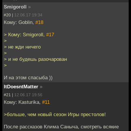
Smigoroll
»
#20 |
12.06.17 19:34
Кому: Goblin,
#18
> Кому: Smigoroll,
#17
>
> не жди ничего
>
> и не будешь разочарован
>
И на этом спасыба ))
ItDoesntMatter
»
#21 |
12.06.17 19:56
Кому: Kasturika,
#11
>больше, чем новый сезон Игры престолов!
После рассказов Клима Саныча, смотреть всякие