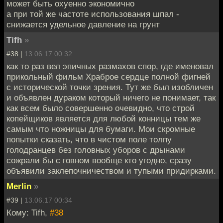
может быть охуенно экономично
а при той же частоте использования шпал -
снижается удельное давление на грунт
Tifh
»
#38 |
13.06.17 00:32
как то раз вел эпичных размахов спор, где именовал
прикольный фильм Храброе сердце полной фигней
с исторической точки зрения. Тут же был изобличен
и объявлен дураком который ничего не понимает, так
как всем было совершенно очевидно, что строй
копейщиков является для любой конницы тем же
самым что ножницы для бумаги. Мои скромные
попытки сказать, что в чистом поле толпу
голодранцев без головных уборов с дрынами
сожрали бы с говном вообще кто угодно, сразу
объявили заклепочничеством и тупыми придирками.
Merlin
»
#39 |
13.06.17 00:34
Кому: Tifh,
#38