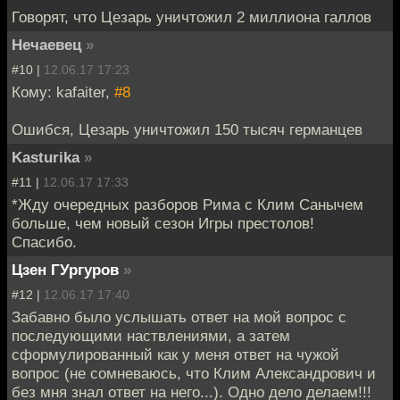
Говорят, что Цезарь уничтожил 2 миллиона галлов
Нечаевец
»
#10 |
12.06.17 17:23
Кому: kafaiter,
#8
Ошибся, Цезарь уничтожил 150 тысяч германцев
Kasturika
»
#11 |
12.06.17 17:33
*Жду очередных разборов Рима с Клим Санычем
больше, чем новый сезон Игры престолов!
Спасибо.
Цзен ГУргуров
»
#12 |
12.06.17 17:40
Забавно было услышать ответ на мой вопрос с
последующими наствлениями, а затем
сформулированный как у меня ответ на чужой
вопрос (не сомневаюсь, что Клим Александрович и
без мня знал ответ на него...). Одно дело делаем!!!