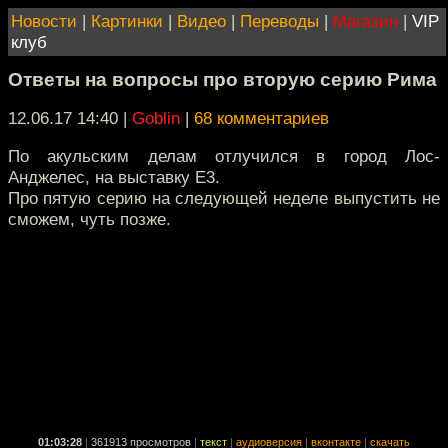
Новости
|
Картинки
|
Видео
|
Переводы
|
Магазин
|
VIP
клуб
Ответы на вопросы про вторую серию Рима
12.06.17 14:40
|
Goblin
|
68 комментариев
По акульским делам отлучился в город Лос-
Анджелес, на выставку Е3.
Про пятую серию на следующей неделе выпустить не
сможем, чуть позже.
01:03:28
|
361913 просмотров
|
текст
|
аудиоверсия
|
вконтакте
|
скачать