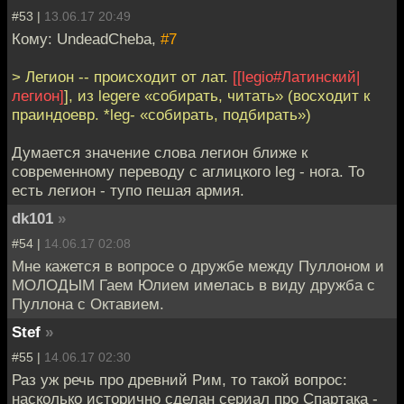
#53 |
13.06.17 20:49
Кому: UndeadCheba,
#7
> Легион -- происходит от лат.
[[legio#Латинский|
легион]
], из legere «собирать, читать» (восходит к
праиндоевр. *leg- «собирать, подбирать»)
Думается значение слова легион ближе к
современному переводу с аглицкого leg - нога. То
есть легион - тупо пешая армия.
dk101
»
#54 |
14.06.17 02:08
Мне кажется в вопросе о дружбе между Пуллоном и
МОЛОДЫМ Гаем Юлием имелась в виду дружба с
Пуллона с Октавием.
Stef
»
#55 |
14.06.17 02:30
Раз уж речь про древний Рим, то такой вопрос:
насколько исторично сделан сериал про Спартака -