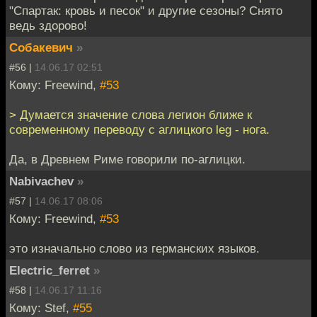
"Спартак: кровь и песок" и другие сезоны? Снято
ведь здорово!
Собакевич
»
#56 |
14.06.17 02:51
Кому: Freewind,
#53
> Думается значение слова легион ближе к
современному переводу с аглицкого leg - нога.
Да, в Древнем Риме говорили по-аглицки.
Nabivachev
»
#57 |
14.06.17 08:06
Кому: Freewind,
#53
это изначально слово из германских языков.
Electric_ferret
»
#58 |
14.06.17 11:16
Кому: Stef,
#55