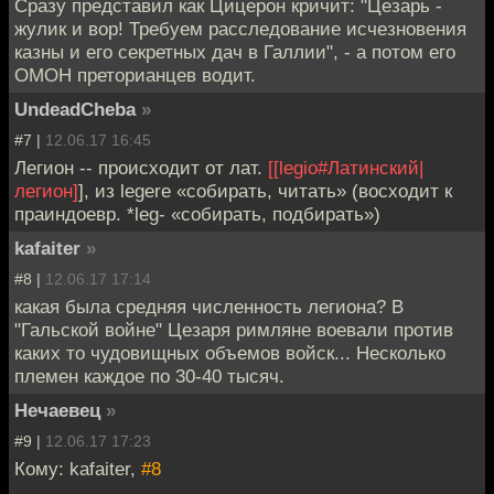
Сразу представил как Цицерон кричит: "Цезарь -
жулик и вор! Требуем расследование исчезновения
казны и его секретных дач в Галлии", - а потом его
ОМОН преторианцев водит.
UndeadCheba
»
#7 |
12.06.17 16:45
Легион -- происходит от лат.
[[legio#Латинский|
легион]
], из legere «собирать, читать» (восходит к
праиндоевр. *leg- «собирать, подбирать»)
kafaiter
»
#8 |
12.06.17 17:14
какая была средняя численность легиона? В
"Гальской войне" Цезаря римляне воевали против
каких то чудовищных объемов войск... Несколько
племен каждое по 30-40 тысяч.
Нечаевец
»
#9 |
12.06.17 17:23
Кому: kafaiter,
#8