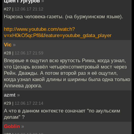
Цзен ГУргуров
»
#27 |
12.06.17 21:12
Нарезка человека-газеты. (на буржуинском языке).
http://www.youtube.com/watch?
v=xH0kO5qcPf8&feature=youtube_gdata_player
Vic
»
#28 |
12.06.17 21:59
Впервые я ощутил всю крутость Рима, когда узнал,
что Цезарь возвёл четырёхсотметровый мост через
Рейн. Дважды. А потом второй раз я её ощутил,
когда узнал какой длины и ширины была одна только
Аппиева дорога.
azmt
»
#29 |
12.06.17 22:14
А что в данном контексте означает "по акульским
делам" ?
Goblin
»