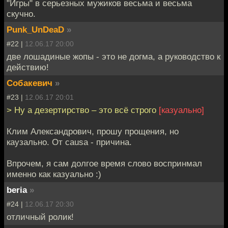
"Игры" в серьезных мужиков весьма и весьма
скучно.
Punk_UnDeaD
»
#22 |
12.06.17 20:00
две лошадиные жопы - это не догма, а руководство к
действию!
Собакевич
»
#23 |
12.06.17 20:01
> Ну а дезертирство – это всё строго
[казуально]
Клим Александрович, прошу прощения, но
каузально. От causa - причина.
Впрочем, я сам долгое время слово воспринмал
именно как казуально :)
beria
»
#24 |
12.06.17 20:30
отличный ролик!