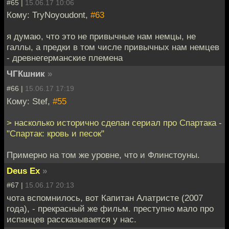
#65 |
15.06.17 10:06
Кому: TryNoyoudont,
#63
я думаю, что это не привычные нам немцы, не
галлы, а предки в том числе привычных нам немцев
- древнегерманские племена
ЧГКшник
»
#66 |
15.06.17 17:19
Кому: Stef,
#55
> насколько исторично сделан сериал про Спартака -
"Спартак: кровь и песок"
Примерно на том же уровне, что и Флинстоуны.
Deus Ex
»
#67 |
15.06.17 20:13
чота вспомнилось, вот Капитан Алатристе (2007
года), - прекрасный же фильм. преступно мало про
испанцев рассказывается у нас.