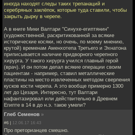
иногда находят следы таких трепанаций и
серебряных заклёпок, которые туда ставили, чтобы
закрыть дырку в черепе.
А в книге Мики Валтари "Синухе-египтянин"
(художественной, раскритикованной за всякие
исторические косяки, но очень, по моему мнению,
крутой) временам Аменхотепа Третьего и Эхнатона
приписывается наличие придворного черепного
хирурга. У такого хирурга учился главный герой
(врач). И он потом делал всякие операции своим
пациентам - например, ставил металлические
пластины на место извлеченных методом сверления
кусков кости черепа. А это вообще примерно 1300
лет до Цезаря. Интересно, тут Валтари
нафантазировал или действительно в Древнем
Египте в 14 в до н.э. такое умели?
Глеб Семенов
»
#6 |
12.06.17 16:43
Про преторианцев смешно.