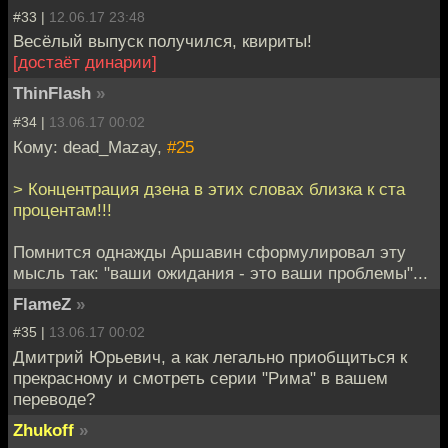
#33 |
12.06.17 23:48
Весёлый выпуск получился, квириты!
[достаёт динарии]
ThinFlash
»
#34 |
13.06.17 00:02
Кому: dead_Mazay,
#25
> Концентрация дзена в этих словах близка к ста
процентам!!!
Помнится однажды Аршавин сформулировал эту
мысль так: "ваши ожидания - это ваши проблемы"...
FlameZ
»
#35 |
13.06.17 00:02
Дмитрий Юрьевич, а как легально приобщиться к
прекрасному и смотреть серии "Рима" в вашем
переводе?
Zhukoff
»