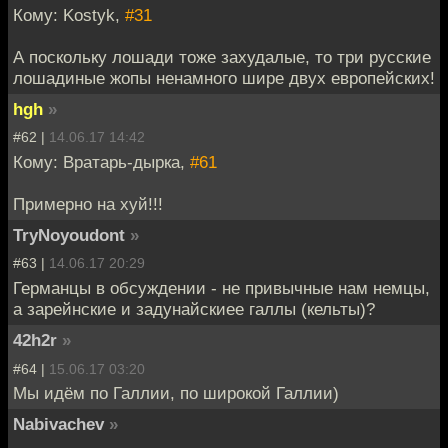
Кому: Kostyk,
#31
А поскольку лошади тоже захудалые, то три русские
лошадиные жопы ненамного шире двух европейских!
hgh
»
#62 |
14.06.17 14:42
Кому: Вратарь-дырка,
#61
Примерно на хуй!!!
TryNoyoudont
»
#63 |
14.06.17 20:29
Германцы в обсуждении - не привычные нам немцы,
а зарейнские и задунайскиее галлы (кельты)?
42h2r
»
#64 |
15.06.17 03:20
Мы идём по Галлии, по широкой Галлии)
Nabivachev
»