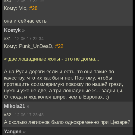
#30 |
12.06.17 22:19
Кому: Vic,
#28
она и сейчас есть
Kostyk
»
#31 |
12.06.17 22:34
Кому: Punk_UnDeaD,
#22
> две лошадиные жопы - это не догма...
А на Руси дороги если и есть, то они такие по
качеству, что их как бы и нет. Поэтому, чтобы
протащить соизмеримую повозку по нашей грязи,
нужны уже не две, а три лошадиные ж... задницы.
Отсюда и ж/д колея шире, чем в Европах. :)
Mikola21
»
#32 |
12.06.17 23:48
А сколько легионов было одновременно при Цезаре?
Yangen
»