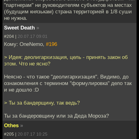
"партнерам" ни руководителям субъектов на местах
(будущим князькам) страна территорией в 1/8 суши
не нужна.
Sweet Death
»
#204 |
20.07.17 09:01
Кому: OneNemo,
#196
> Идея: деолигархизация, цель - принять закон об
этом. Что не ясно?
Неясно - что такое "деолигархизация". Видимо, до
ознакомления с термином "формулировка" дело так
и не дошло :D
> Ты за бандерщину, так ведь?
Ты за бандеровщину или за Деда Мороза?
Othes
»
#205 |
20.07.17 10:25