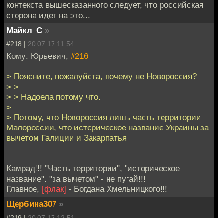
контекста вышесказанного следует, что российская
сторона идет на это...
Майкл_С
»
#218 |
20.07.17 11:54
Кому: Юрьевич,
#216
> Поясните, пожалуйста, почему не Новороссия?
> >
> > Надоела потому что.
>
> Потому, что Новороссия лишь часть территории
Малороссии, что историческое название Украины за
вычетом Галиции и Закарпатья
Камрад!!! "Часть территории", "историческое
название", "за вычетом" - не пугай!!!
Главное,
[флак]
- Богдана Хмельницкого!!!
Щербина307
»
#219 |
20.07.17 12:51