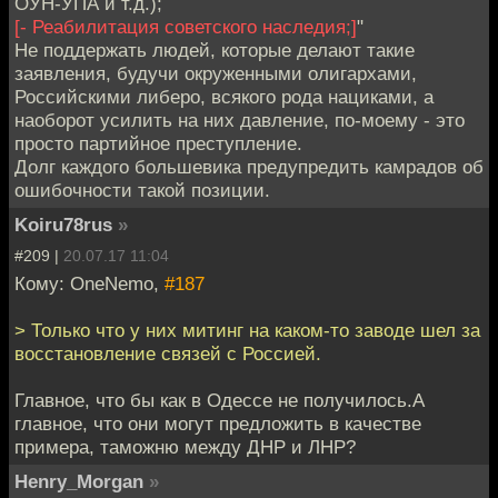
ОУН-УПА и т.д.);
[- Реабилитация советского наследия;]
"
Не поддержать людей, которые делают такие
заявления, будучи окруженными олигархами,
Российскими либеро, всякого рода нациками, а
наоборот усилить на них давление, по-моему - это
просто партийное преступление.
Долг каждого большевика предупредить камрадов об
ошибочности такой позиции.
Koiru78rus
»
#209 |
20.07.17 11:04
Кому: OneNemo,
#187
> Только что у них митинг на каком-то заводе шел за
восстановление связей с Россией.
Главное, что бы как в Одессе не получилось.А
главное, что они могут предложить в качестве
примера, таможню между ДНР и ЛНР?
Henry_Morgan
»