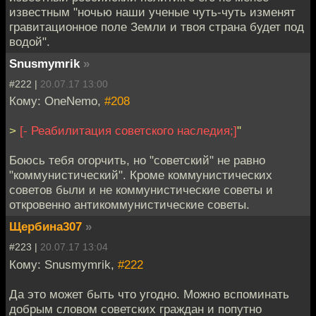
известным "ночью наши ученые чуть-чуть изменят
гравитационное поле Земли и твоя страна будет под
водой".
Snusmymrik
»
#222 |
20.07.17 13:00
Кому: OneNemo,
#208
>
[- Реабилитация советского наследия;]
"
Боюсь тебя огорчить, но "советский" не равно
"коммунистический". Кроме коммунистических
советов были и не коммунистические советы и
откровенно антикоммунистические советы.
Щербина307
»
#223 |
20.07.17 13:04
Кому: Snusmymrik,
#222
Да это может быть что угодно. Можно вспоминать
добрым словом советских граждан и попутно