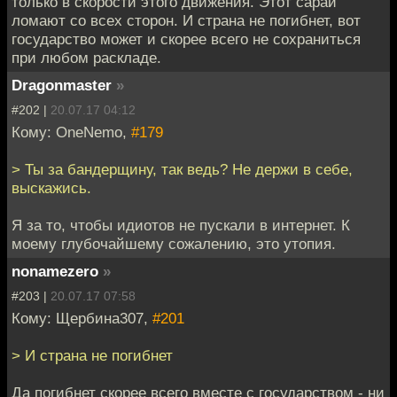
только в скорости этого движения. Этот сарай
ломают со всех сторон. И страна не погибнет, вот
государство может и скорее всего не сохраниться
при любом раскладе.
Dragonmaster
»
#202 |
20.07.17 04:12
Кому: OneNemo,
#179
> Ты за бандерщину, так ведь? Не держи в себе,
выскажись.
Я за то, чтобы идиотов не пускали в интернет. К
моему глубочайшему сожалению, это утопия.
nonamezero
»
#203 |
20.07.17 07:58
Кому: Щербина307,
#201
> И страна не погибнет
Да погибнет скорее всего вместе с государством - ни