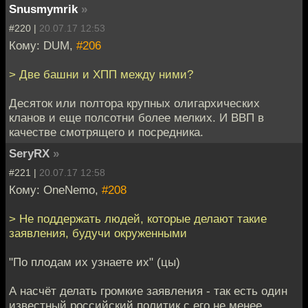
Snusmymrik
»
#220 |
20.07.17 12:53
Кому: DUM,
#206
> Две башни и ХПП между ними?
Десяток или полтора крупных олигархических
кланов и еще полсотни более мелких. И ВВП в
качестве смотрящего и посредника.
SeryRX
»
#221 |
20.07.17 12:58
Кому: OneNemo,
#208
> Не поддержать людей, которые делают такие
заявления, будучи окруженными
"По плодам их узнаете их" (цы)
А насчёт делать громкие заявления - так есть один
известный российский политик с его не менее