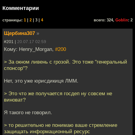
Комментарии
cтраницы:
1
|
2
| 3 |
4
всего: 324,
Goblin
: 2
Щербина307
»
#201 |
20.07.17 02:59
Кому: Henry_Morgan,
#200
> За окном ливень с грозой. Это тоже "генеральный
спонсор"?
Нет, это уже юрисдикиця ЛММ.
> Это что же получается госдеп ну совсем не
виноват?
Я такого не говорил.
> то решительно не понимаю ваше стремление
защищать информационный ресурс