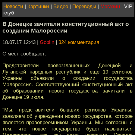
Новости
|
Картинки
|
Видео
|
Переводы
|
Магазин
|
VIP
клуб
В Донецке зачитали конституционный акт о
создании Малороссии
18.07.17 12:43
|
Goblin
|
324 комментария
С мест сообщают:
Представители провозглашенных Донецкой и
Луганской народных республик и еще 19 регионов
Украины объявили о создании государства
Малороссия. Соответствующий конституционный акт
об образовании нового государства зачитали в
Донецке 19 июля.
"Мы, представители бывших регионов Украины,
заявляем об учреждении нового государства, которое
является правопреемником Украины. Мы согласны с
тем, что новое государство будет называться
Малороссия, так как само название Украина