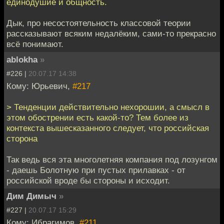
единодушие и общность.
Дык, про несостоятельность классовой теории
рассказывают всяким недалёким, сами-то прекрасно
всё понимают.
ablokha
»
#226 |
20.07.17 14:38
Кому: Юрьевич,
#217
> Тенденции действительно нехорошии, а смысл в
этом обострении есть какой-то? Тем более из
контекста вышесказанного следует, что российская
сторона
Так ведь вся эта многолетняя компания под лозунгом
- даешь Болотную при пустых прилавках - от
российской вроде бы стороны и исходит.
Дим Димыч
»
#227 |
20.07.17 15:29
Кому: Ибрагимов,
#211