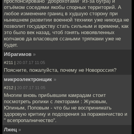
проспонсировано "доброхотами" из-за бугра) и
отъёмом соседями якобы спорных территорий. А
любое изменение границ в худшую сторону при
нынешнем развитии военной техники уже никогда не
позволит государству стать сильным и времени, как
это было век назад, чтоб гонять новоявленных
колчаков да власовцев ссаными тряпками уже не
будет.
Ибрагимов
»
#211 |
20.07.17 11:05
Поясните, пожалуйста, почему не Новороссия?
микроэлектронщик
»
#212 |
20.07.17 11:05
Многим вновь прибывшим камрадам стоит
посмотреть ролики с лекторами : Жуковым,
Юлиным, Поповым - что бы не воспринимать
здоровую критику и подозрения за пораженчиство и
" всепропалничество".
Лжец
»