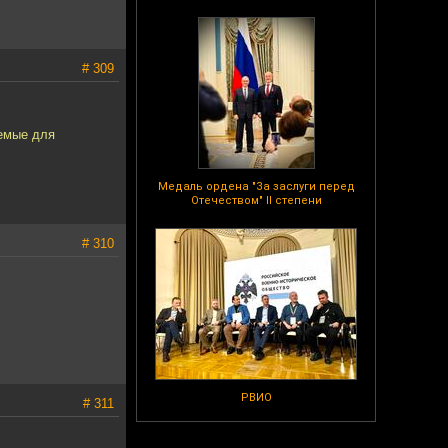
# 309
уемые для
Медаль ордена "За заслуги перед
Отечеством" II степени
# 310
РВИО
# 311