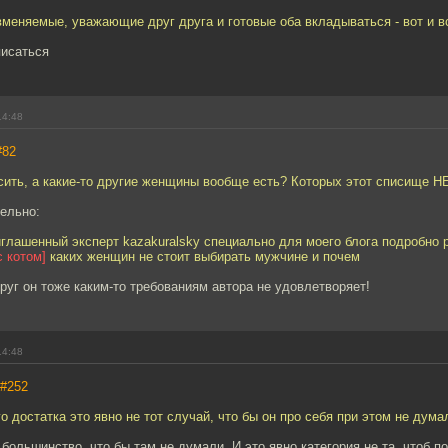
вменяемые, уважающие друг друга и готовые оба вкладываться - вот и в
исаться
14:48
#82
сить, а какие-то другие женщины вообще есть? Которых этот списище Н
ельно:
глашенный эксперт kazakuralsky специально для моего блога подробно р
с котом]
каких женщин не стоит выбирать мужчине и почем
друг он тоже каким-то требованиям автора не удовлетворяет!
14:48
#252
о достатка это явно не тот случай, что бы он про себя при этом не дума
ольшинство, что бы там не думали. И это явно категория не та, чтоб п