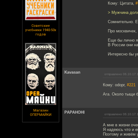
Кому: Цитата,
#
> Мужчина долж
Сомнительно. Е
Советские
учебники 1940-50х
Про москвичек,
годов
Еще бы лично я
В России они на
Интересно бы у
Kavasan
отправлено 06.10.17 
Кому: odopr,
#221
Ага. Около тыщи б
Магазин
PAPAHOHI
отправлено 06.10.17 
ОПЕРМАЙКИ
А мне в жизни оче
Я надеюсь что и е
Поэтому и живём у