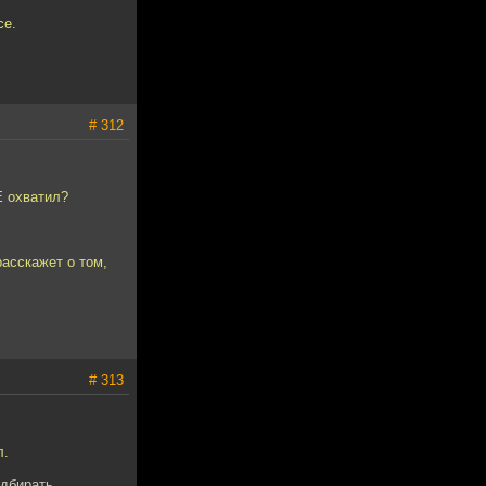
се.
# 312
Е охватил?
асскажет о том,
# 313
л.
одбирать