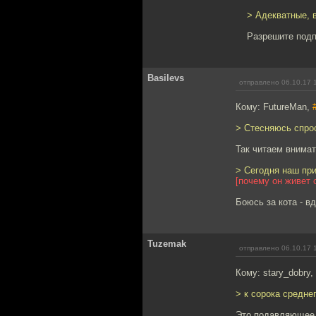
> Адекватные, 
Разрешите подп
Basilevs
отправлено 06.10.17 
Кому: FutureMan,
> Стесняюсь спро
Так читаем внимат
> Сегодня наш при
[почему он живет 
Боюсь за кота - в
Tuzemak
отправлено 06.10.17 
Кому: stary_dobry,
> к сорока среднег
Это подавляющее б