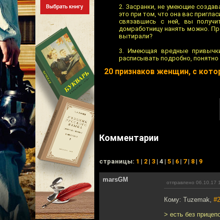
2. Засранки, не умеющие создав
это при том, что она вас пригла
связавшись с ней, вы получи
домработницу нанять можно. Пр
вытирали?
3. Имеющая вредные привычки
расписывать подробно, понятно и
20 признаков женщин, с кот
Комментарии
cтраницы:
1
|
2
|
3
| 4 |
5
|
6
|
7
|
8
|
9
marsGM
отправлено 06.10.17 
Кому: Tuzemak,
#
> есть без прицеп