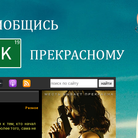
Разное
 к тем, кто начал
олее того, сама не