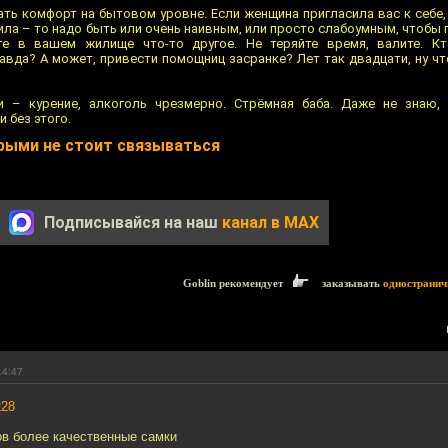
ать комфорт на бытовом уровне. Если женщина пригласила вас к себе, 
сила – то надо быть или очень наивным, или просто слабоумным, чтобы
те в вашем жилище что-то другое. Не теряйте время, валите. Кт
авда? А может, привести помощниц засранке? Лет так двадцати, ну ч
 – курение, алкоголь чрезмерно. Стрёмная баба. Даже не знаю,
 без этого.
орыми не стоит связываться
Подписывайся на наш
канал в MAX
Goblin рекомендует
заказывать
одностранич
14:47
228
ов более качественные самки