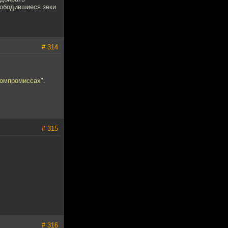
вободившиеся зеки
# 314
компромиссах".
# 315
# 316