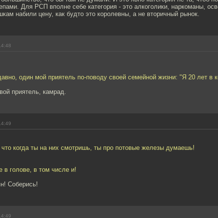
епами. Для РСП вполне себе категория - это алкоголики, наркоманы, ос
шкам набили цену, как будто это королевны, а не вторичный рынок.
14:48
давно, один мой приятель по-поводу своей семейной жизни: "Я 20 лет в 
вой приятель, камрад.
14:49
 что когда ты на них смотришь, ты про потовые железы думаешь!
 в голове, в том числе и!
н! Соберись!
14:49