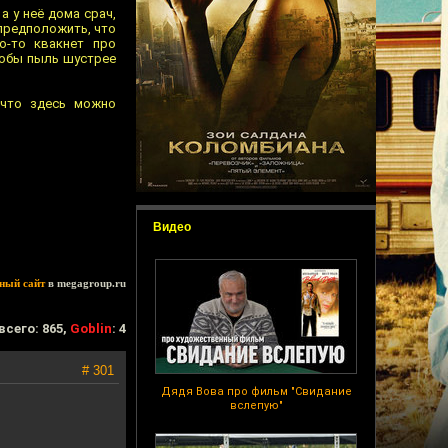
а у неё дома срач,
 предположить, что
о-то квакнет про
тобы пыль шустрее
 что здесь можно
Видео
ный сайт
в megagroup.ru
всего: 865,
Goblin
: 4
# 301
Дядя Вова про фильм "Свидание
вслепую"