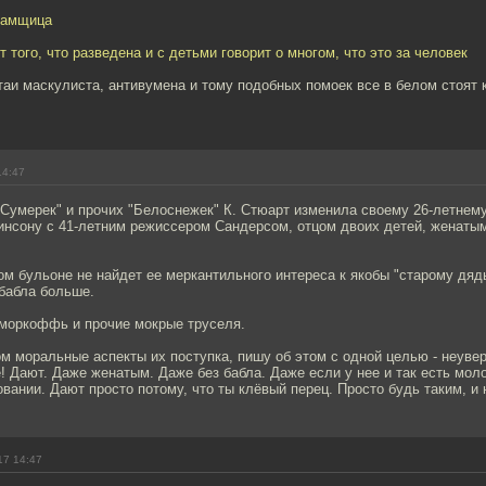
намщица
 того, что разведена и с детьми говорит о многом, что это за человек
таи маскулиста, антивумена и тому подобных помоек все в белом стоят 
14:47
"Сумерек" и прочих "Белоснежек" К. Стюарт изменила своему 26-летне
инсону с 41-летним режиссером Сандерсом, отцом двоих детей, женатым
ом бульоне не найдет ее меркантильного интереса к якобы "старому дяд
 бабла больше.
оркоффь и прочие мокрые труселя.
м моральные аспекты их поступка, пишу об этом с одной целью - неуве
! Дают. Даже женатым. Даже без бабла. Даже если у нее и так есть мол
вании. Дают просто потому, что ты клёвый перец. Просто будь таким, и 
17 14:47