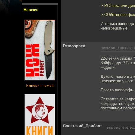
> РСПшка или ди
Магазин
> СОбственно факт
И только завсегда
непогрешимые!
Demosphen
отправлено 06.10.17 
22-летняя звизда 
бойфренду Р.Патт
модели.
Думаю, никто в эт
неизвестно у кого
Империя ножей
Просто любоффь-м
Оставляя за кадро
камрады, не сцыте
постоянном пользо
Советский_Прибалт
отправлено 06.10.