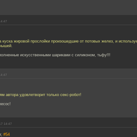
14:47
ва куска жировой прослойки произошедшие от потовых желез, и использ
нышей.
полненные искусственными шариками с силиконом, тьфу!!!
14:47
ям автора удовлетворит только секс-робот!
лесос!
17 14:47
r,
#54