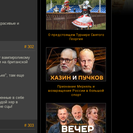
красивые и
О предстоящем Турнире Святого
Георгия
# 302
му вампироликому
 на британской
ьке", там еще
Признание Меркель и
возвращение России в большой
спорт
ренные в себе
одой хер в
не сцы!
# 303