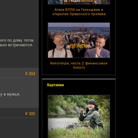
Атака БПЛА на Геленджик и
открытие Ормузского пролива
его по дому теток.
нько встречаются.
Клеопатра, часть 2: финансовое
болото
# 304
Картинки
у в мужья.
# 305