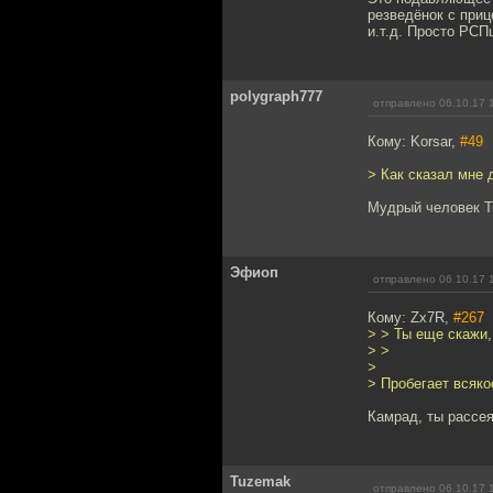
резведёнок с приц
и.т.д. Просто РСП
polygraph777
отправлено 06.10.17 
Кому: Korsar,
#49
> Как сказал мне 
Мудрый человек Т
Эфиоп
отправлено 06.10.17 
Кому: Zx7R,
#267
> > Ты еще скажи,
> >
>
> Пробегает всякое
Камрад, ты рассея
Tuzemak
отправлено 06.10.17 