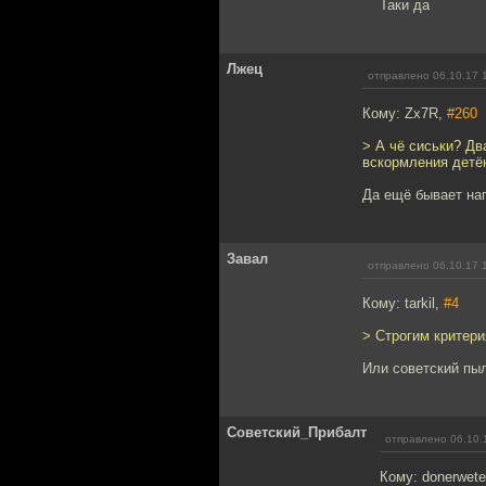
Таки да
Лжец
отправлено 06.10.17 
Кому: Zx7R,
#260
> А чё сиськи? Д
вскормления детё
Да ещё бывает на
Завал
отправлено 06.10.17 
Кому: tarkil,
#4
> Строгим критери
Или советский пы
Советский_Прибалт
отправлено 06.10.
Кому: donerwete