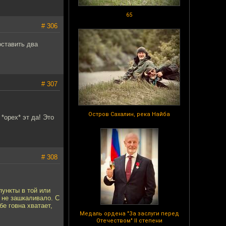
65
# 306
оставить два
# 307
Остров Сахалин, река Найба
*орех* эт да! Это
# 308
пункты в той или
ы не зашкаливало. С
бе говна хватает,
Медаль ордена "За заслуги перед
Отечеством" II степени