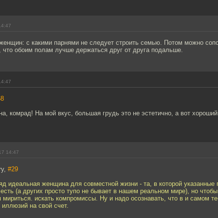
14:47
женщин: с какими парнями не следует строить семью. Потом можно соп
, что обоим полам лучше держаться друг от друга подальше.
14:47
58
а, комрад! На мой вкус, большая грудь это не эстетично, а вот хороший 
17 14:47
ry,
#29
яд идеальная женщина для совместной жизни - та, в которой указанные 
есть (а других просто тупо не бывает в нашем реальном мире), но чтоб
 мириться. искать компромиссы. Ну и надо осознавать, что в и самом те
 иллюзий на свой счет.