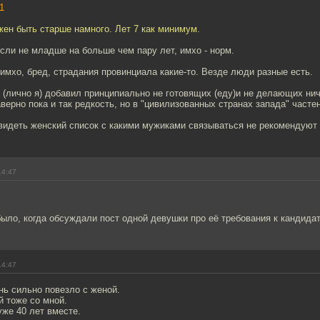
1
ен быть старше намного. Лет 7 как минимум.
сли не младше на больше чем пару лет, имхо - норм.
 имхо, бред, страдания провинциала какие-то. Везде люди разные есть.
 (лично я) добавил принципиально не готовящих (еду)и не делающих нич
верно пока и так редкость, но в "цивилизованных странах запада" часте
видеть женский список с какими мужиками связываться не рекомендуют
14:47
ыло, когда обсуждали пост одной девушки про её требования к кандидат
14:47
нь сильно повезло с женой.
й тоже со мной.
же 40 лет вместе.