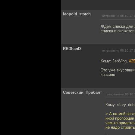
leopold_stotch
отправлено 06.10.17 
Ждем списка для 
списка и окажется
REDhanD
отправлено 06.10.17 
Кому: JetWing,
#2
Это уже вкусовщин
красиво
Советский_Прибалт
отправлено 06.10.
Кому: stary_dob
> А на мой взгл
иной пропорции 
чем-то придется
не надо строить