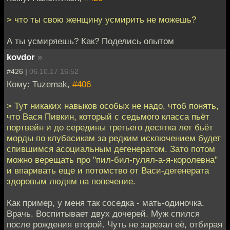
> что ты свою женщину усмирить не можешь?
А ты усмиряешь? Как? Поделись опытом
kovdor
»
#426 |
06.10.17 16:52
Кому: Tuzemak,
#406
> Тут никаких навыков особых не надо, чтоб понять,
что Вася Пивкин, который с седьмого класса пьёт
портвейн и до середины третьего десятка лет бьёт
морды по клубасикам за редким исключением будет
спившимся асоциальным дегенератом. Зато потом
можно верещать про "пил-бил-гулял-а-я-королевна"
и впаривать еще и потомство от Васи-дегенерата
здоровым людям на попечение.
Как пример, у меня так соседка - мать-одиночка.
Врачь. Воспитывает двух дочерей. Муж спился
после рождения второй. Чуть не зарезал её, отбирая