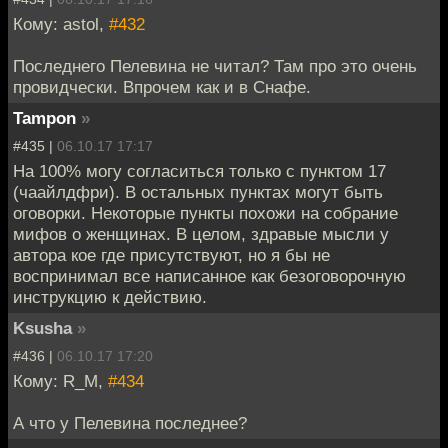
Кому: astol,
#432
Последнего Пелевина не читал? Там про это очень
провидчески. Впрочем как и в Снафе.
Tampon
»
#435 |
06.10.17 17:17
На 100% могу согласиться только с пунктом 17
(чаайлдфри). В остальных пунктах могут быть
оговорки. Некоторые пункты похожи на собрание
мифов о женщинах. В целом, здравые мысли у
автора кое где присутствуют, но я бы не
воспринимал все написанное как безоговорочную
инструкцию к действию.
Ksusha
»
#436 |
06.10.17 17:20
Кому: R_M,
#434
А что у Пелевина последнее?