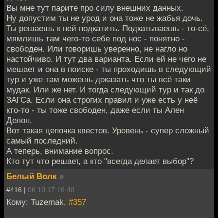
Вы мне тут парите про силу внешних данных.
Ну допустим ты не урод и она тоже не жабья дочь.
Ты решаешь к ней подкатить. Подкатываешь - то-сё,
мямлишь там чего-то себе под нос - понятно -
свободен. Или говоришь уверенно, не нагло но
настойчиво. И тут два варианта. Если ей не чего не
мешает и она в поиске - ты проходишь в следующий
тур и уже там можешь доказать что ты всё таки
мудак. Или же нет. И тогда следующий тур и так до
ЗАГСа. Если она строгих правил и уже есть у неё
кто-то - ты тоже свободен, даже если ты Ален
Делон.
Вот такая цепочка квестов. Уровень - супер сложный
самый последний.
А теперь, внимание вопрос.
Кто тут что решает, а кто "всегда делает выбор"?
Белый Волк
»
#416 |
06.10.17 16:40
Кому: Tuzemak,
#357