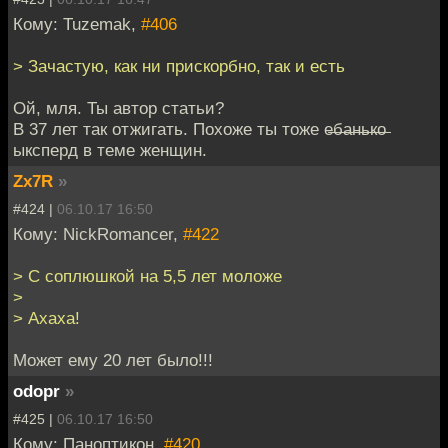
Кому: Tuzemak,
#406
> Зачастую, как ни прискорбно, так и есть
Ой, мля. Ты автор статьи?
В 37 лет так отжигать. Похоже ты тоже е̶б̶а̶н̶ь̶к̶о̶
ыксперд в теме женщин.
Zx7R
»
#424 |
06.10.17 16:50
Кому: NickRomancer,
#422
> С соплюшкой на 5,5 лет моложе
>
> Ахаха!
Может ему 20 лет было!!!
odopr
»
#425 |
06.10.17 16:50
Кому: Паноптикон,
#420