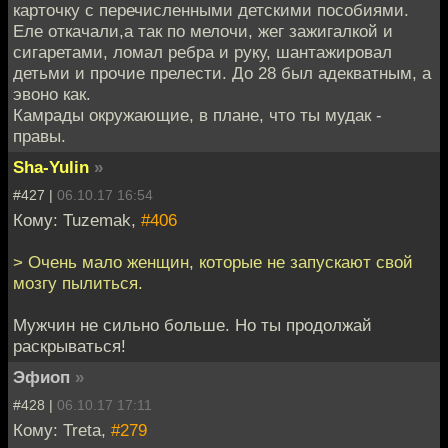
карточку с перечисленными детскими пособиями.
Еле откачали,а так по мелочи, жег зажигалкой и
сигаретами, ломал ребра и руку, шантажировал
детьми и прочие прелести. До 28 был адекватным, а
эвоно как.
Камрады окружающие, в плане, что ты мудак -
правы.
Sha-Yulin
»
#427 |
06.10.17 16:54
Кому: Tuzemak,
#406
> Очень мало женщин, которые не запускают свой
мозгу пылиться.
Мужчин не сильно больше. Но ты продолжай
раскрываться!
Эфиоп
»
#428 |
06.10.17 17:11
Кому: Treta,
#279