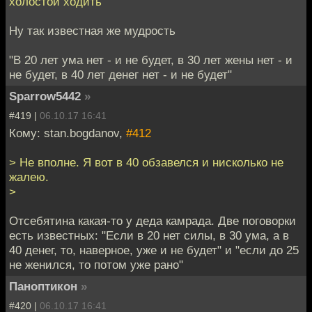
холостой ходить
Ну так известная же мудрость
"В 20 лет ума нет - и не будет, в 30 лет жены нет - и
не будет, в 40 лет денег нет - и не будет"
Sparrow5442
»
#419 |
06.10.17 16:41
Кому: stan.bogdanov,
#412
> Не вполне. Я вот в 40 обзавелся и нисколько не
жалею.
>
Отсебятина какая-то у деда камрада. Две поговорки
есть известных: "Если в 20 нет силы, в 30 ума, а в
40 денег, то, наверное, уже и не будет" и "если до 25
не женился, то потом уже рано"
Паноптикон
»
#420 |
06.10.17 16:41