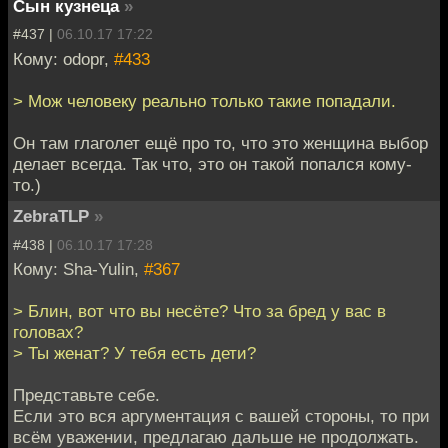
Сын кузнеца
»
#437 |
06.10.17 17:22
Кому: odopr,
#433
> Мож человеку реально только такие попадали.
Он там глаголет ещё про то, что это женщина выбор
делает всегда. Так что, это он такой попался кому-
то.)
ZebraTLP
»
#438 |
06.10.17 17:28
Кому: Sha-Yulin,
#367
> Блин, вот что вы несёте? Что за бред у вас в
головах?
> Ты женат? У тебя есть дети?
Представьте себе.
Если это вся аргументация с вашей стороны, то при
всём уважении, предлагаю дальше не продолжать.