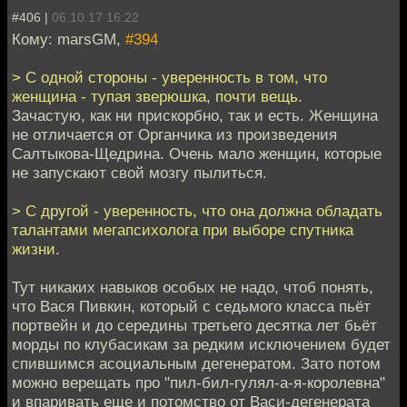
#406 |
06.10.17 16:22
Кому: marsGM,
#394
> С одной стороны - уверенность в том, что
женщина - тупая зверюшка, почти вещь.
Зачастую, как ни прискорбно, так и есть. Женщина
не отличается от Органчика из произведения
Салтыкова-Щедрина. Очень мало женщин, которые
не запускают свой мозгу пылиться.
> С другой - уверенность, что она должна обладать
талантами мегапсихолога при выборе спутника
жизни.
Тут никаких навыков особых не надо, чтоб понять,
что Вася Пивкин, который с седьмого класса пьёт
портвейн и до середины третьего десятка лет бьёт
морды по клубасикам за редким исключением будет
спившимся асоциальным дегенератом. Зато потом
можно верещать про "пил-бил-гулял-а-я-королевна"
и впаривать еще и потомство от Васи-дегенерата