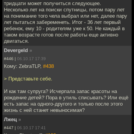
тридцати может получиться следующее.
Несколько лет на поиски спутницы, потом пару лет
на понимание того чела выбрал или нет, далее пару
лет пытаться забеременеть. Итог - 36 лет первый
ребенок, ему 10 - родителям уже к 50. Не каждый в
таком возрасте готов после работы еще активно
двигаться.
Devergeld
»
#446 |
06.10.17 17:39
Кому: ZebraTLP,
#438
> Представьте себе.
И как там супруга? Исчерпала запас красоты на
рождение детей? Пора в утиль списывать? Или ещё
есть запас на одного-другого и только после этого
жизнь с ней станет невыносимая?
Лжец
»
#447 |
06.10.17 17:41