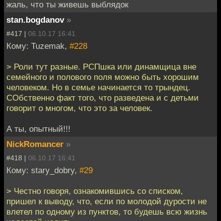
жаль, что ты живешь выблядок
stan.bogdanov
»
#417 |
06.10.17 16:41
Кому: Tuzemak,
#228
> Роли тут разные. РСПшка или динамщица вне
семейного и полового поля можно быть хорошим
человеком. Но в семье начинается то трындец.
СОбственно факт того, что разведена и с детьми
говорит о многом, что это за человек.
А ты, опытный!!!
NickRomancer
»
#418 |
06.10.17 16:41
Кому: stary_dobry,
#29
> Честно говоря, ознакомившись со списком,
пришел к выводу, что, если по молодой дурости не
влетел по одному из пунктов, то будешь всю жизнь