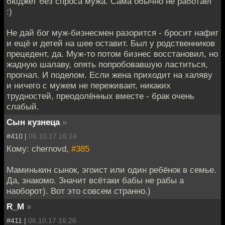
бюджет без спроса мужа. Сама обычно не работает
:)
Не дай бог муж-бизнесмен разорится - бросит нафиг
и ещё и детей на шее оставит. Был у родственников
прецедент, да. Муж-то потом бизнес восстановил, но
жадную шалаву, опять попробовавшую ластиться,
прогнал. И поделом. Если жена приходит на халяву
и ничего с мужем не переживает, никаких
трудностей, преодолённых вместе - брак очень
слабый.
Сын кузнеца
»
#410 |
06.10.17 16:24
Кому: chernovd,
#385
Маминькин сынок, эгоист или один ребёнок в семье.
Да, знакомо. Значит всётаки бабы не рабы а
наоборот). Вот это совсем странно.)
R_M
»
#411 |
06.10.17 16:26