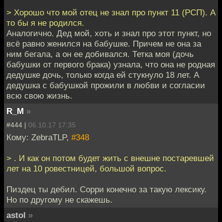
> Хорошо что мой отец не знал про пункт 11 (РСП). А
то бы я не родился.
Аналогично. Дед мой, хоть и знал про этот пункт, но
всё равно женился на бабушке. Причем не она за
ним бегала, а он ее добивался. Тетка моя (дочь
бабушки от первого брака) узнала, что она не родная
дедушке дочь, только когда ей стукнуло 18 лет. А
дедушка с бабушкой прожили в любви и согласии
всю свою жизнь.
R_M
»
#444 |
06.10.17 17:35
Кому: ZebraTLP,
#348
> . И как он потом будет жить с внешне постаревшей
лет на 10 ровестницей, большой вопрос.
Пиздец ты дебил. Сорри конечно за такую лексику.
Но по другому не скажешь.
astol
»