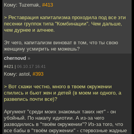
Кому: Tuzemak,
#413
> Реставрация капитализма проходила под все эти
песенки группок типа "Комбинации". Чем дальше,
чем дурнее и алчнее.
Эт чего, капитализм виноват в том, что ты свою
женщину усмирить не можешь?
chernovd
»
#421 |
06.10.17 16:41
Кому: astol,
#393
> Вот скажи честно, много в твоем окружении
спились и бьют жен и детей (в моем ни одного, а
развелись почти все)?
Аргумент "среди моих знакомых таких нет" - он
убойный. По накалу идиотии. А из-за чего
разводились в "твоём окружении"? Из-за того, что
все бабы в "твоём окружении" - стервозные жадные