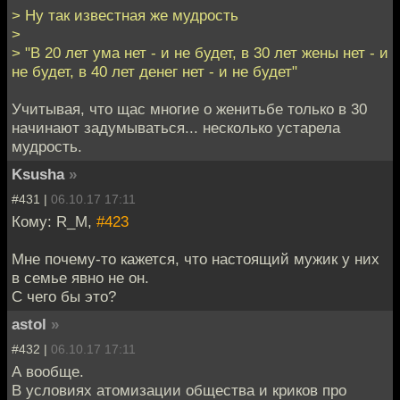
> Ну так известная же мудрость
>
> "В 20 лет ума нет - и не будет, в 30 лет жены нет - и
не будет, в 40 лет денег нет - и не будет"
Учитывая, что щас многие о женитьбе только в 30
начинают задумываться... несколько устарела
мудрость.
Ksusha
»
#431 |
06.10.17 17:11
Кому: R_M,
#423
Мне почему-то кажется, что настоящий мужик у них
в семье явно не он.
С чего бы это?
astol
»
#432 |
06.10.17 17:11
А вообще.
В условиях атомизации общества и криков про