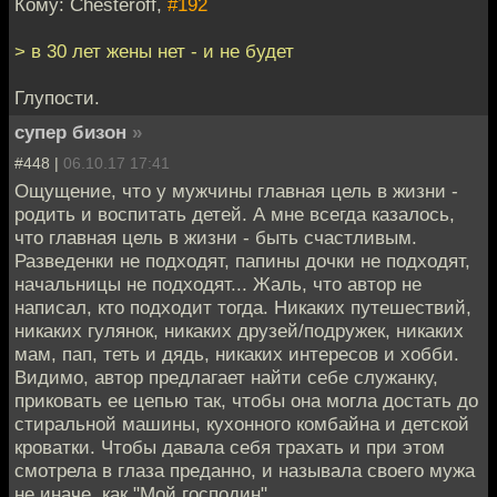
Кому: Chesteroff,
#192
> в 30 лет жены нет - и не будет
Глупости.
супер бизон
»
#448 |
06.10.17 17:41
Ощущение, что у мужчины главная цель в жизни -
родить и воспитать детей. А мне всегда казалось,
что главная цель в жизни - быть счастливым.
Разведенки не подходят, папины дочки не подходят,
начальницы не подходят... Жаль, что автор не
написал, кто подходит тогда. Никаких путешествий,
никаких гулянок, никаких друзей/подружек, никаких
мам, пап, теть и дядь, никаких интересов и хобби.
Видимо, автор предлагает найти себе служанку,
приковать ее цепью так, чтобы она могла достать до
стиральной машины, кухонного комбайна и детской
кроватки. Чтобы давала себя трахать и при этом
смотрела в глаза преданно, и называла своего мужа
не иначе, как "Мой господин"...