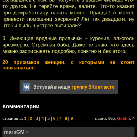
то другое. Не теряйте время, валите. Кто-то квакнет
про домработницу нанять можно. Правда? А может,
привести помощниц засранке? Лет так двадцати, ну
чтобы пыль шустрее вытирали?
3. Имеющая вредные привычки – курение, алкоголь
чрезмерно. Стрёмная баба. Даже не знаю, что здесь
можно расписывать подробно, понятно и без этого.
20 признаков женщин, с которыми не стоит
связываться
Вступай в нашу
группу ВКонтакте
Комментарии
cтраницы:
1
|
2
|
3
|
4
| 5 |
6
|
7
|
8
|
9
всего: 865,
Goblin
: 4
marsGM
»