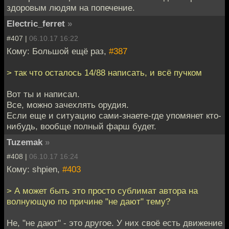
здоровым людям на попечение.
Electric_ferret
»
#407 |
06.10.17 16:22
Кому: Большой ещё раз,
#387
> так что осталось 14/88 написать, и всё пучком
Вот ты и написал.
Все, можно зачехлять орудия.
Если еще и ситуацию сами-знаете-где упомянет кто-
нибудь, вообще полный фарш будет.
Tuzemak
»
#408 |
06.10.17 16:24
Кому: shpien,
#403
> А может быть это просто сублимат автора на
волнующую по причине "не дают" тему?
Не, "не дают" - это другое. У них своё есть движение