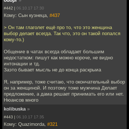
#442 |
06.10.17 17:30
Кому: Сын кузнеца,
#437
> Он там глаголет ещё про то, что это женщина
выбор делает всегда. Так что, это он такой попался
кому-то.)
Общение в чатах всегда обладает большим
недостатком: пишут как можно короче, не видно
интонации и тд.
Заэто бывает мысль не до конца раскрыиа
Я, например, тоже считаю, что окончательный выбор
он за женщиной. И поэтому тоже мужчина Делает
предложение, а дама решает принимать его или нет.
Нюансов много
kolibuska
»
#443 |
06.10.17 17:35
Кому: Quazimorda,
#321