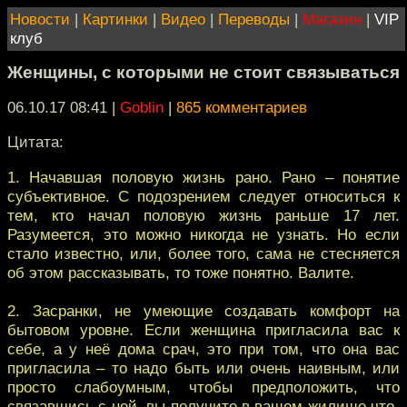
Новости
|
Картинки
|
Видео
|
Переводы
|
Магазин
|
VIP
клуб
Женщины, с которыми не стоит связываться
06.10.17 08:41
|
Goblin
|
865 комментариев
Цитата:
1. Начавшая половую жизнь рано. Рано – понятие
субъективное. С подозрением следует относиться к
тем, кто начал половую жизнь раньше 17 лет.
Разумеется, это можно никогда не узнать. Но если
стало известно, или, более того, сама не стесняется
об этом рассказывать, то тоже понятно. Валите.
2. Засранки, не умеющие создавать комфорт на
бытовом уровне. Если женщина пригласила вас к
себе, а у неё дома срач, это при том, что она вас
пригласила – то надо быть или очень наивным, или
просто слабоумным, чтобы предположить, что
связавшись с ней, вы получите в вашем жилище что-