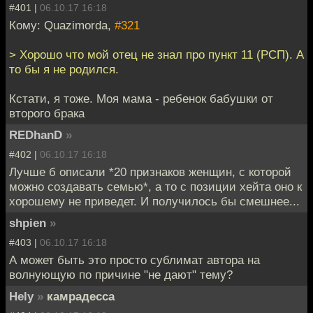
#401 |
06.10.17 16:18
Кому: Quazimorda,
#321
> Хорошо что мой отец не знал про пункт 11 (РСП). А
то бы я не родился.
Кстати, я тоже. Моя мама - ребенок бабушки от
второго брака
REDhanD
»
#402 |
06.10.17 16:18
Лучше б описали *20 признаков женщин, с которой
можно создавать семью*, а то с позиции хейта оно к
хорошему не приведет. И получилось бы смешнее...
shpien
»
#403 |
06.10.17 16:18
А может быть это просто сублимат автора на
волнующую по причине "не дают" тему?
Hely
»
камрадесса