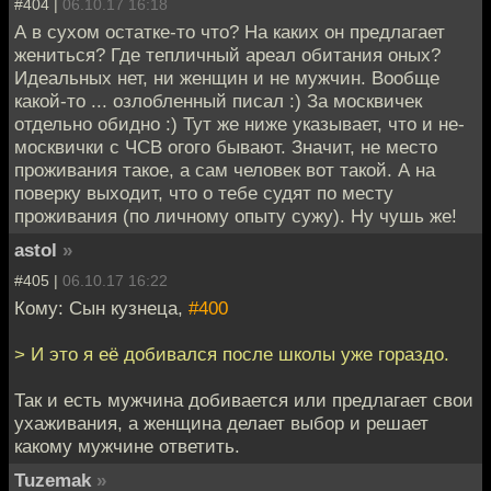
#404 |
06.10.17 16:18
А в сухом остатке-то что? На каких он предлагает
жениться? Где тепличный ареал обитания оных?
Идеальных нет, ни женщин и не мужчин. Вообще
какой-то ... озлобленный писал :) За москвичек
отдельно обидно :) Тут же ниже указывает, что и не-
москвички с ЧСВ огого бывают. Значит, не место
проживания такое, а сам человек вот такой. А на
поверку выходит, что о тебе судят по месту
проживания (по личному опыту сужу). Ну чушь же!
astol
»
#405 |
06.10.17 16:22
Кому: Сын кузнеца,
#400
> И это я её добивался после школы уже гораздо.
Так и есть мужчина добивается или предлагает свои
ухаживания, а женщина делает выбор и решает
какому мужчине ответить.
Tuzemak
»