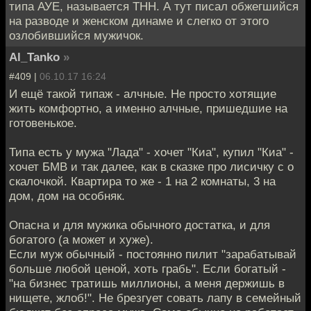
типа АУЕ, называется ТНН. А тут писал обжегшийся
на разводе и женском динаме и слегко от этого
озлобившийся мужичок.
Al_Tanko
»
#409 |
06.10.17 16:24
И ещё такой типаж - алчные. Не просто хотящие
жить комфортно, а именно алчные, пришедшие на
готовенькое.
Типа есть у мужа "Лада" - хочет "Киа", купил "Киа" -
хочет БМВ и так далее, как в сказке про лисичку с о
скалочкой. Квартира то же - 1 на 2 комнаты, 3 на
дом, дом на особняк.
Опасна и для мужика обычного достатка, и для
богатого (а может и хуже).
Если муж обычный - постоянно пилит "зарабатывай
больше любой ценой, хоть грабь". Если богатый -
"на бизнес тратишь миллионы, а меня держишь в
нищете, жлоб!". Не брезгует совать лапу в семейный