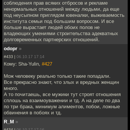
соблюдения прав всяких отбросов и рекламе
ненормальных отношений между людьми, да еще
под неусыпном приглядом ювеналки, выживаемость
института семьи под большим вопросом. И все
больше вырастает людей обоих полов не
владеющих умениями строительства адекватных
долговременных партнерских отношений.
odopr
»
#433 |
06.10.17 17:14
Кому: Sha-Yulin,
#427
Мож человеку реально только такие попадали.
Все прекрасно знают, что злых и вредных женщин
много.
А то почитаешь, все мужики тут строят отношения
сплошь на взаимоуважении и тд. А на деле по два
по три брака, минимум алиментов, побои, ложные
обвинения в побоях и тд.
R_M
»
#434 |
06.10.17 17:16