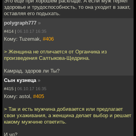
Это еще при хорошем раскладе. А если муж теряет
здоровье и трудоспособность, то она уходит в закат,
оставляя его подыхать.
polygraph777
»
#414 |
06.10.17 16:35
Кому: Tuzemak,
#406
> Женщина не отличается от Органчика из
произведения Салтыкова-Щедрина.
Камрад, здоров ли Ты?
Сын кузнеца
»
#415 |
06.10.17 16:35
Кому: astol,
#405
> Так и есть мужчина добивается или предлагает
свои ухаживания, а женщина делает выбор и решает
какому мужчине ответить.
И чо?