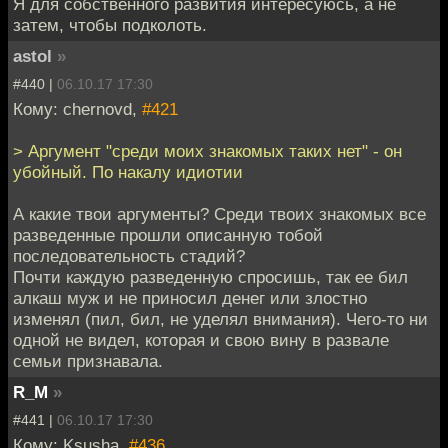
Я для собственного развития интересуюсь, а не
затем, чтобы подколоть.
astol
»
#440 |
06.10.17 17:30
Кому: chernovd,
#421
> Аргумент "среди моих знакомых таких нет" - он
убойный. По накалу идиотии
А какие твои аргументы? Среди твоих знакомых все
разведенные прошли описанную тобой
последовательность стадий?
Почти каждую разведенную спросишь, так ее бил
алкаш муж и не приносил денег или злостно
изменял (пил, бил, не уделял внимания). Чего-то ни
одной не видел, которая и свою вину в развале
семьи признавала.
R_M
»
#441 |
06.10.17 17:30
Кому: Ksusha,
#436