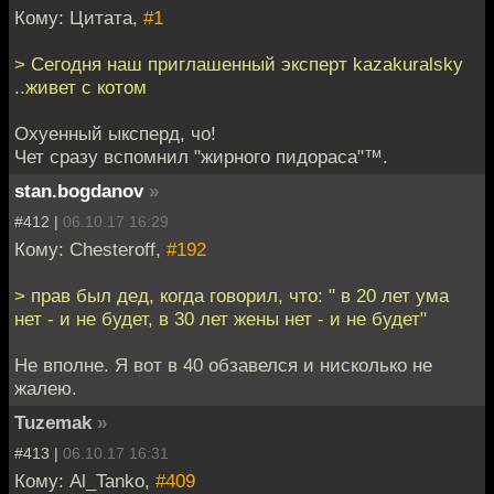
Кому: Цитата,
#1
> Сегодня наш приглашенный эксперт kazakuralsky
..живет с котом
Охуенный ыксперд, чо!
Чет сразу вспомнил "жирного пидораса"™.
stan.bogdanov
»
#412 |
06.10.17 16:29
Кому: Chesteroff,
#192
> прав был дед, когда говорил, что: " в 20 лет ума
нет - и не будет, в 30 лет жены нет - и не будет"
Не вполне. Я вот в 40 обзавелся и нисколько не
жалею.
Tuzemak
»
#413 |
06.10.17 16:31
Кому: Al_Tanko,
#409