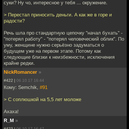
суки? Ну чо, интересное у тебя ... окружение.
> Перестал приносить деньги. А как же в горе и
радости?
Речь шла про стандартную цепочку "начал бухать" -
"потерял работу" - "потерял человеческий облик". По
уму, женщине нужно серьёзно задуматься о
будущем уже на первом этапе. Потому как
следующие близки к неизбежности, исключения
крайне редки.
NickRomancer
»
#422 |
06.10.17 16:44
Кому: Semchik,
#91
> С соплюшкой на 5,5 лет моложе
Ахаха!
R_M
»
#423 |
06.10.17 16:47