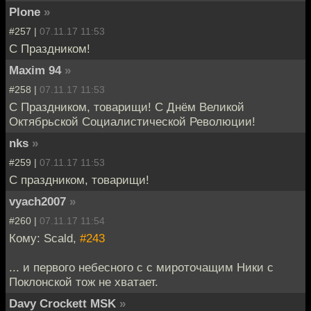
Plone
»
#257 |
07.11.17 11:53
С Праздником!
Maxim 94
»
#258 |
07.11.17 11:53
С Праздником, товарищи! С Днём Великой
Октябрьской Социалистической Революции!
nks
»
#259 |
07.11.17 11:53
С праздником, товарищи!
vyach2007
»
#260 |
07.11.17 11:54
Кому: Scald,
#243
... и первого небесного с с мироточащим Ники с
Поклонской тож не хватает.
Davy Crockett MSK
»