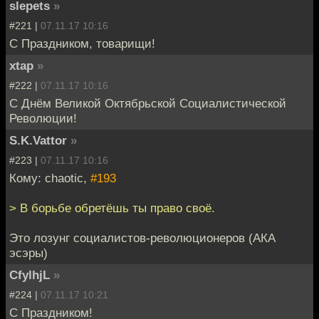
slepets
»
#221 |
07.11.17 10:16
С Праздником, товарищи!
xtap
»
#222 |
07.11.17 10:16
С Днём Великой Октябрьской Социалистической
Революции!
S.K.Vattor
»
#223 |
07.11.17 10:16
Кому: chaotic,
#193
> В борьбе обретёшь ты право своё.
Это лозунг социалистов-революционеров (АКА
эсэры)
CfylhjL
»
#224 |
07.11.17 10:21
С Праздником!