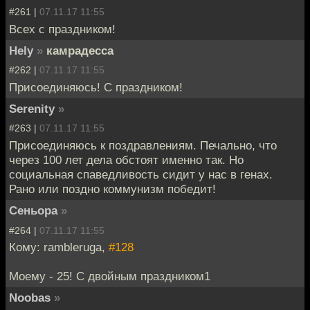
#261 |
07.11.17 11:55
Всех с праздником!
Hely
»
камрадесса
#262 |
07.11.17 11:55
Присоединяюсь! С праздником!
Serenity
»
#263 |
07.11.17 11:55
Присоединяюсь к поздравлениям. Печально, что
через 100 лет дела обстоят именно так. Но
социальная спаведливость сидит у нас в генах.
Рано или поздно коммунизм победит!
Сеньора
»
#264 |
07.11.17 11:55
Кому: rambleruga,
#128
Моему - 25! С двойным праздником1
Noobas
»