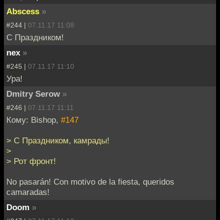
Abscess
»
#244 |
07.11.17 11:08
C Праздником!
nex
»
#245 |
07.11.17 11:10
Ура!
Dmitry Serow
»
#246 |
07.11.17 11:11
Кому: Bishop,
#147
> С Праздником, камрады!
>
> Рот фронт!
No pasarán! Con motivo de la fiesta, queridos
camaradas!
Doom
»