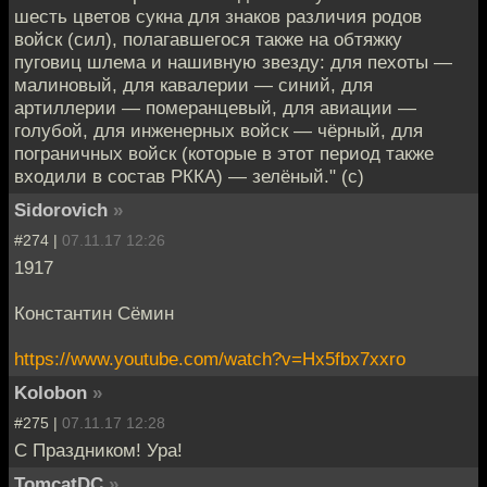
шесть цветов сукна для знаков различия родов
войск (сил), полагавшегося также на обтяжку
пуговиц шлема и нашивную звезду: для пехоты —
малиновый, для кавалерии — синий, для
артиллерии — померанцевый, для авиации —
голубой, для инженерных войск — чёрный, для
пограничных войск (которые в этот период также
входили в состав РККА) — зелёный." (c)
Sidorovich
»
#274 |
07.11.17 12:26
1917
Константин Сёмин
https://www.youtube.com/watch?v=Hx5fbx7xxro
Kolobon
»
#275 |
07.11.17 12:28
С Праздником! Ура!
TomcatDC
»