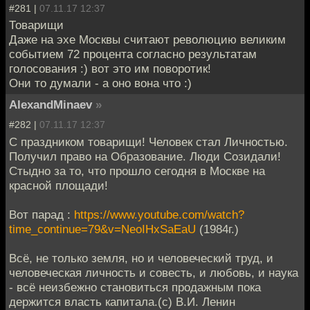
#281 |
07.11.17 12:37
Товарищи
Даже на эхе Москвы считают революцию великим
событием 72 процента согласно результатам
голосования :) вот это им поворотик!
Они то думали - а оно вона что :)
AlexandMinaev
»
#282 |
07.11.17 12:37
С праздником товарищи! Человек стал Личностью.
Получил право на Образование. Люди Созидали!
Стыдно за то, что прошло сегодня в Москве на
красной площади!
Вот парад :
https://www.youtube.com/watch?
time_continue=79&v=NeoIHxSaEaU
(1984г.)
Всё, не только земля, но и человеческий труд, и
человеческая личность и совесть, и любовь, и наука
- всё неизбежно становиться продажным пока
держится власть капитала.(с) В.И. Ленин