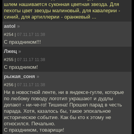
шлем нашивается суконная цветная звезда. Для
пехоты цвет звезды малиновый, для кавалерии -
синий, для артиллерии - оранжевый ...
astol
»
#254 |
07.11.17 11:38
С праздником!!!
Лжец
»
#255 |
07.11.17 11:38
С праздником!
рыжая_соня
»
#256 |
07.11.17 11:38
Ни в новостной ленте, ни в яндексе-гугле, которые
по любому поводу логотип украшают и дудлы
делают - ни-че-го! Тишина! Прошел парад в честь
парада. Хотя, казалось бы, такое эпохальное
историческое событие. Как бы кто к этому не
относился. Печально.
С праздником, товарищи!