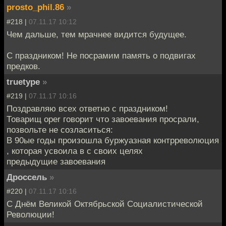
prosto_phil.86
»
#218 |
07.11.17 10:12
Чем дальше, тем мрачнее видится будущее.
С праздником! Не посрамим память о подвигах
предков.
truetype
»
#219 |
07.11.17 10:16
Поздравляю всех ответно с праздником!
Товарищ oper говорит что завоевания просрали,
позвольте не созласиться:
В 90ые годы произошла буржуазная контрреволюция
, которая усвоила в с своих целях
предыдущие завоевания
Дроссель
»
#220 |
07.11.17 10:16
С Днём Великой Октябрьской Социалистической
Революции!