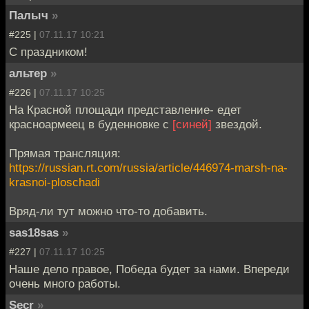
Палыч
»
#225 |
07.11.17 10:21
С праздником!
альтер
»
#226 |
07.11.17 10:25
На Красной площади представление- едет
красноармеец в буденновке с
[синей]
звездой.
Прямая трансляция:
https://russian.rt.com/russia/article/446974-marsh-na-
krasnoi-ploschadi
Вряд-ли тут можно что-то добавить.
sas18sas
»
#227 |
07.11.17 10:25
Наше дело правое, Победа будет за нами. Впереди
очень много работы.
Secr
»