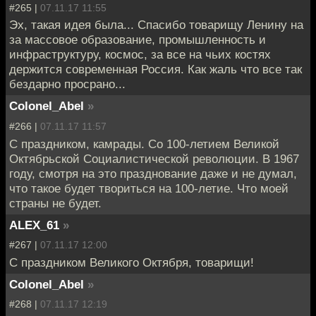
#265 |
07.11.17 11:55
Эх, такая идея была... Спасибо товарищу Ленину на
за массовое образование, промышленность и
инфраструктуру, космос, за все на чьих костях
держится современная Россия. Как жаль что все так
бездарно просрано...
Colonel_Abel
»
#266 |
07.11.17 11:57
С праздником, камрады. Со 100-летием Великой
Октябрьской Социалистической революции. В 1967
году, смотря на это празднование даже и не думал,
что такое будет твориться на 100-летие. Что моей
страны не будет.
ALEX_61
»
#267 |
07.11.17 12:00
С праздником Великого Октября, товарищи!
Colonel_Abel
»
#268 |
07.11.17 12:19