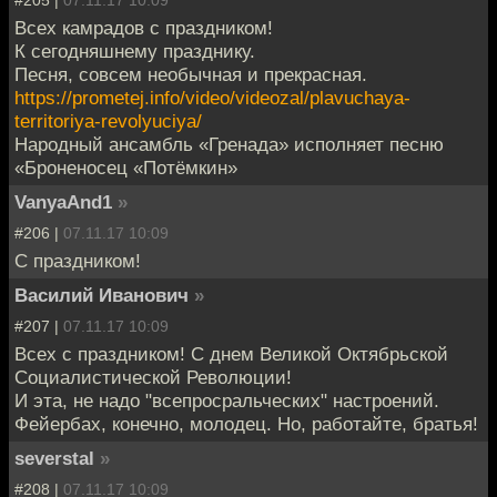
Всех камрадов с праздником!
К сегодняшнему празднику.
Песня, совсем необычная и прекрасная.
https://prometej.info/video/videozal/plavuchaya-
territoriya-revolyuciya/
Народный ансамбль «Гренада» исполняет песню
«Броненосец «Потёмкин»
VanyaAnd1
»
#206 |
07.11.17 10:09
С праздником!
Василий Иванович
»
#207 |
07.11.17 10:09
Всех с праздником! С днем Великой Октябрьской
Социалистической Революции!
И эта, не надо "всепросральческих" настроений.
Фейербах, конечно, молодец. Но, работайте, братья!
severstal
»
#208 |
07.11.17 10:09