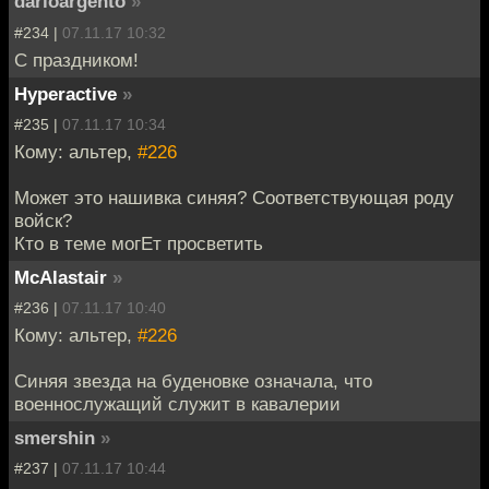
darioargento
»
#234 |
07.11.17 10:32
С праздником!
Hyperactive
»
#235 |
07.11.17 10:34
Кому: альтер,
#226
Может это нашивка синяя? Соответствующая роду
войск?
Кто в теме могЕт просветить
McAlastair
»
#236 |
07.11.17 10:40
Кому: альтер,
#226
Синяя звезда на буденовке означала, что
военнослужащий служит в кавалерии
smershin
»
#237 |
07.11.17 10:44