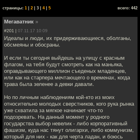
cтраницы:
1
|
2
| 3 |
4
|
5
всего: 442
Мегаватник
»
#201 |
07.11.17 10:09
Идеалы и люди, их придерживающиеся, оболганы,
обсмеяны и обосраны.
И если ты сегодня выйдешь на улицу с красным
флагом, на тебя будут смотреть как на маньяка,
оправдывающего миллион съеденых младенцев,
или как на старпера мечтающего о временах, когда
трава была зеленее а девки давали.
Но по личным наблюдениям кой-кто из моих
относительно молодых сверстников, кого рука рынка
уже схватила за мягкое начинает что-то
подозревать. На данный момент у родного
государства выбор невелик - либо корпоративный
фашизм, куда нас тянут олигархи, либо коммунизм,
который для них - как для черта ладан, и боюсь