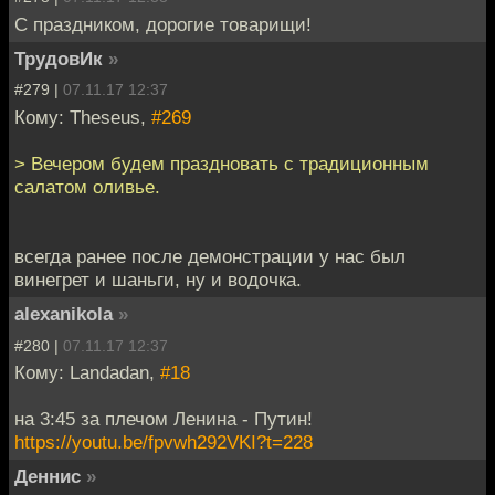
С праздником, дорогие товарищи!
ТрудовИк
»
#279 |
07.11.17 12:37
Кому: Theseus,
#269
> Вечером будем праздновать с традиционным
салатом оливье.
всегда ранее после демонстрации у нас был
винегрет и шаньги, ну и водочка.
alexanikola
»
#280 |
07.11.17 12:37
Кому: Landadan,
#18
на 3:45 за плечом Ленина - Путин!
https://youtu.be/fpvwh292VKI?t=228
Деннис
»