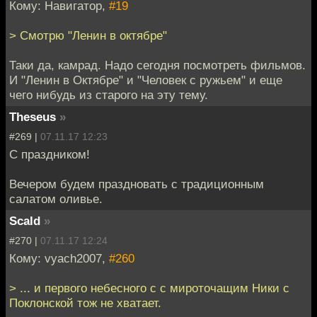
Кому: Навигатор,
#19
> Смотрю "Ленин в октябре"
Таки да, камрад. Надо сегодня посмотреть фильмов.
И "Ленин в Октябре" и "Человек с ружьем" и еще
чего нибудь из старого на эту тему.
Theseus
»
#269 |
07.11.17 12:23
С праздником!
Вечером будем праздновать с традиционным
салатом оливье.
Scald
»
#270 |
07.11.17 12:24
Кому: vyach2007,
#260
> ... и первого небесного с с мироточащим Ники с
Поклонской тож не хватает.