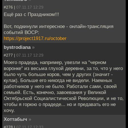
#276 |
07.11.17 12:29
Ещё раз с Праздником!!!
Вот, подкинули интересное - онлайн-трансляция
событий ВОСР:
https://project1917.ru/october
bystrodiana
»
#277 |
07.11.17 12:29
Моего прадеда, например, увезли на "черном
воронке" из весьма глухой деревни, за то, что у него
было чуть больше коров, чем у других (значит -
кулак). Больше его никогда не видели. Наемных
работников у него не было. Работали сами, своей
семьей. Есть, конечно, завоевания у Великой
Октябрьской Социалистической Революции, и не то,
чтобы я горюю о прадеде... но и предавать его не
хочу.
Хоттабыч
»
#278 |
07.11.17 12:33