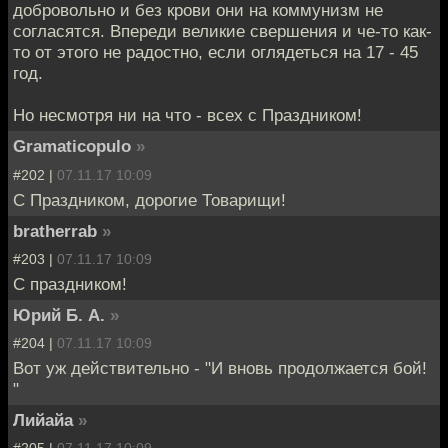
добровольно и без крови они на коммунизм не
согласятся. Впереди великие свершения и че-то как-
то от этого не радостно, если оглядеться на 17 - 45
год.
Но несмотря ни на что - всех с Праздником!
Gramaticopulo
»
#202 |
07.11.17 10:09
C Праздником, дорогие Товарищи!
bratherrab
»
#203 |
07.11.17 10:09
С праздником!
Юрий Б. А.
»
#204 |
07.11.17 10:09
Вот уж действительно - "И вновь продолжается бой!
"
Лийайа
»
#205 |
07.11.17 10:09