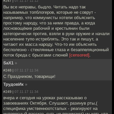
#247 |
07.11.17 11:12
Вы все неправы, быдло. Читать надо так
называемых топблогеров, которые не соврут -
например, что коммунисты хотели объяснить
простому народу, что за ними правда, а когда
лосновощёкие рабочий и крестьянин были
категорически против, взяли в руки оружие и начали
население тупо истреблять. Это так и пишут, а
читают их масса народу. Что-то им объяснять
бесполезно - стеклянные глаза и безаппеляционный
поток бреда с брызгами слюней
[censored]
.
SaX1
»
#248 |
07.11.17 11:34
С Праздником, товарищи!
ТрудовИк
»
#249 |
07.11.17 11:34
вчера и сегодня на уроках рассказываю о
завоеваниях Октября. Слушают, разинув рты,(
специфика умственноотсталых - реагируют на
интересный рассказ, суть не понимают) ну хоть что-