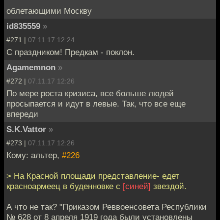
облетающими Москву
id835559
»
#271 |
07.11.17 12:24
С праздником! Предкам - поклон.
Agamemnon
»
#272 |
07.11.17 12:26
По мере роста кризиса, все больше людей
просыпается и идут в левые. Так, что все еще
впереди
S.K.Vattor
»
#273 |
07.11.17 12:26
Кому: альтер,
#226
> На Красной площади представление- едет
красноармеец в буденновке с
[синей]
звездой.
А что не так? "Приказом Реввоенсовета Республики
№ 628 от 8 апреля 1919 года были установлены