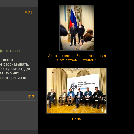
# 311
эффективен
Медаль ордена "За заслуги перед
 твоего
Отечеством" II степени
ам рассказывать,
реступников, для
и мимо них
енным причинам
# 312
РВИО