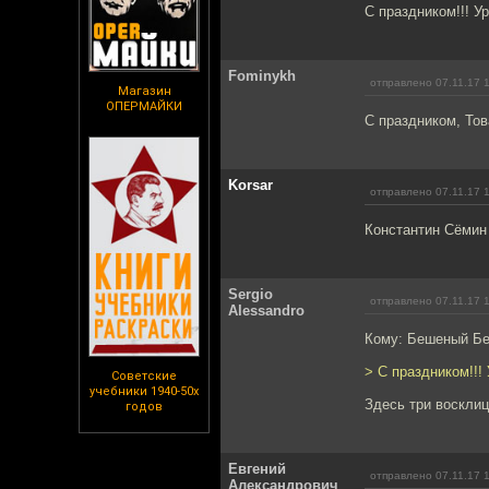
С праздником!!! Ур
Fominykh
отправлено 07.11.17 
Магазин
ОПЕРМАЙКИ
С праздником, Тов
Korsar
отправлено 07.11.17 
Константин Сёмин
Sergio
отправлено 07.11.17 
Alessandro
Кому: Бешеный Б
> С праздником!!! 
Советские
учебники 1940-50х
Здесь три восклиц
годов
Евгений
отправлено 07.11.17 
Александрович