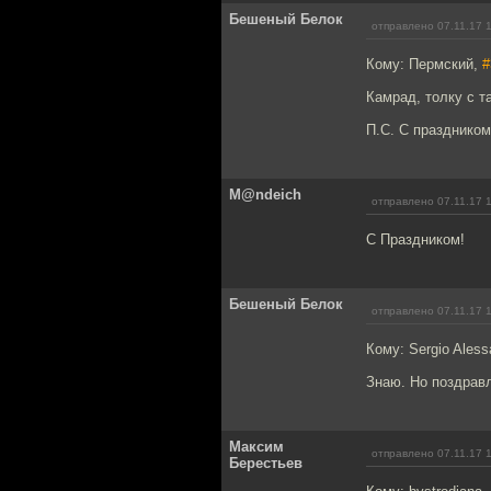
Бешеный Белок
отправлено 07.11.17 
Кому: Пермский,
#
Камрад, толку с т
П.С. С праздником
M@ndeich
отправлено 07.11.17 
С Праздником!
Бешеный Белок
отправлено 07.11.17 
Кому: Sergio Aless
Знаю. Но поздравл
Максим
отправлено 07.11.17 
Берестьев