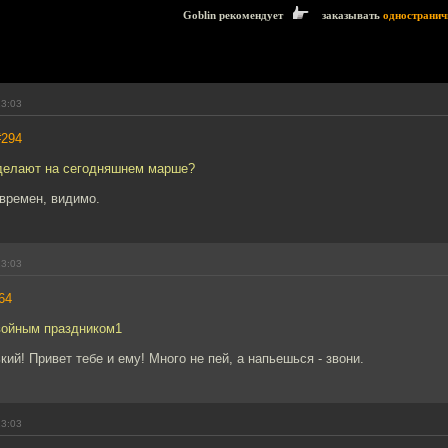
Goblin рекомендует
заказывать
одностранич
13:03
#294
 делают на сегодняшнем марше?
времен, видимо.
13:03
64
двойным праздником1
ий! Привет тебе и ему! Много не пей, а напьешься - звони.
13:03