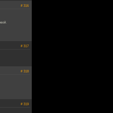
# 316
овой.
# 317
# 318
# 319