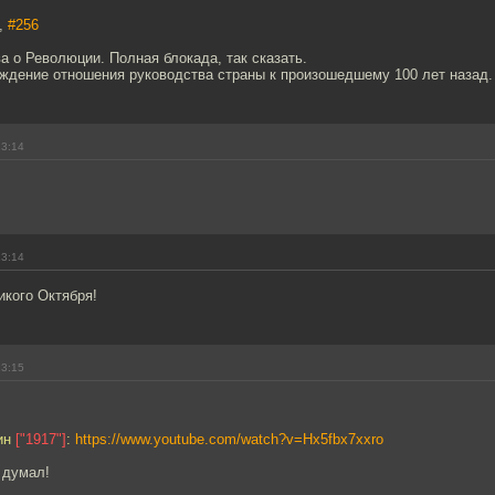
,
#256
а о Революции. Полная блокада, так сказать.
ждение отношения руководства страны к произошедшему 100 лет назад.
13:14
13:14
икого Октября!
13:15
ин
["1917"]
:
https://www.youtube.com/watch?v=Hx5fbx7xxro
 думал!