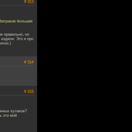
# 313
 батраков большая
не правильно, но
 ездили. Это я про
ично.)
# 314
# 315
янных кулаков?
ь это мой