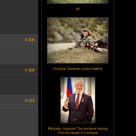
65
# 308
Остров Сахалин, река Найба
# 309
# 310
Медаль ордена "За заслуги перед
Отечеством" II степени