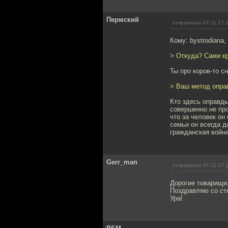
Пермский
отправлено 07.11.17 
Кому: bystrodiana,
> Откуда? Сами к
Ты про коров-то с
> Ваш метод опра
Кто здесь оправды
совершенно не про
что за человек он
семьи он всегда д
гражданская война
Gerr_man
отправлено 07.11.17 
Дорогие товарищи,
Поздравляю со ст
Ура!