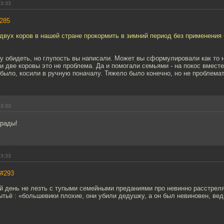
13:33
285
двух коров в нашей стране прокормить в зимний период без применения
чу обидеть, но глупость вы написали. Может вы сформулировали как то 
 две коровы это не проблема. Да и помогали семьями - на покос вместе
 было, косили в ручную поначалу. Тяжело было конечно, но не проблемат
13:33
мрады!
13:33
#293
ой день не лезть с тупыми семейными преданиями про невинно расстрел
ытьё : «большевики плохие, они убили дедушку, а он был невиновен, вед