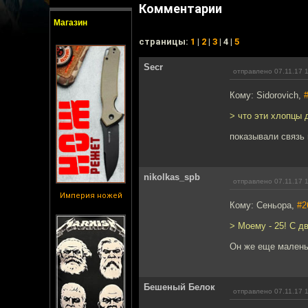
Комментарии
Магазин
cтраницы:
1
|
2
|
3
| 4 |
5
Secr
отправлено 07.11.17 
Кому: Sidorovich,
> что эти хлопцы
показывали связь 
nikolkas_spb
отправлено 07.11.17 
Империя ножей
Кому: Сеньора,
#2
> Моему - 25! С 
Он же еще маленьк
Бешеный Белок
отправлено 07.11.17 