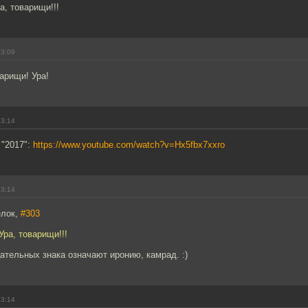
а, товарищи!!!
13:09
арищи! Ура!
13:14
 "2017":
https://www.youtube.com/watch?v=Hx5fbx7xxro
13:14
елок,
#303
Ура, товарищи!!!
ательных знака означают иронию, камрад. :)
13:14