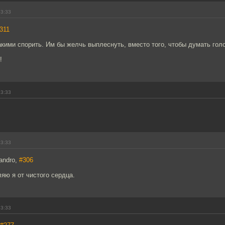
13:33
311
акими спорить. Им бы желчь выплеснуть, вместо того, чтобы думать гол
!
13:33
13:33
andro,
#306
яю я от чистого сердца.
13:33