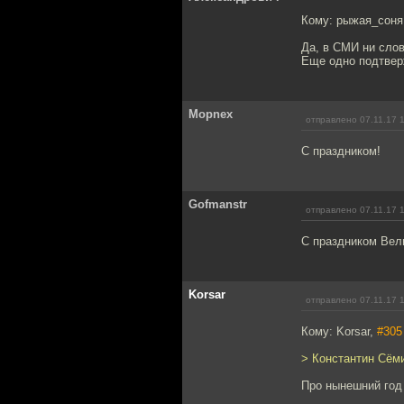
Кому: рыжая_соня
Да, в СМИ ни слов
Еще одно подтвер
Mоpnex
отправлено 07.11.17 
С праздником!
Gofmanstr
отправлено 07.11.17 
С праздником Вел
Korsar
отправлено 07.11.17 
Кому: Korsar,
#305
> Константин Сём
Про нынешний год