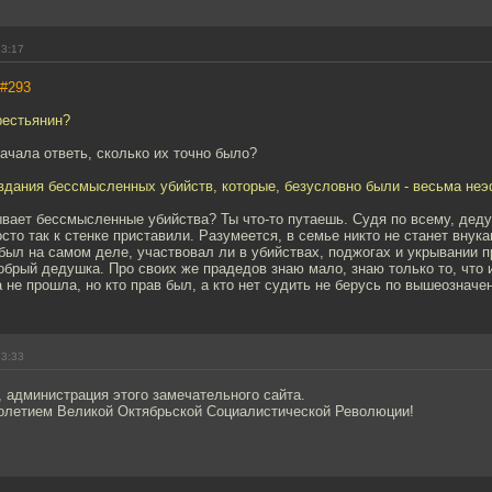
13:17
#293
рестьянин?
начала ответь, сколько их точно было?
вдания бессмысленных убийств, которые, безусловно были - весьма не
вает бессмысленные убийства? Ты что-то путаешь. Судя по всему, деду
сто так к стенке приставили. Разумеется, в семье никто не станет внук
 был на самом деле, участвовал ли в убийствах, поджогах и укрывании п
обрый дедушка. Про своих же прадедов знаю мало, знаю только то, что 
 не прошла, но кто прав был, а кто нет судить не берусь по вышеознач
13:33
 администрация этого замечательного сайта.
олетием Великой Октябрьской Социалистической Революции!