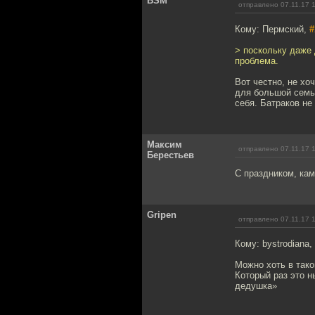
BSM
отправлено 07.11.17 
Кому: Пермский,
#
> поскольку даже 
проблема.
Вот честно, не хо
для большой семьи
себя. Батраков не
Максим
отправлено 07.11.17 
Берестьев
С праздником, ка
Gripen
отправлено 07.11.17 
Кому: bystrodiana,
Можно хоть в так
Который раз это н
дедушка»