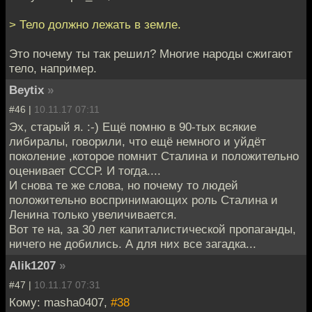
> Тело должно лежать в земле.
Это почему ты так решил? Многие народы сжигают
тело, например.
Beytix
»
#46 |
10.11.17 07:11
Эх, старый я. :-) Ещё помню в 90-тых всякие
либиралы, говорили, что ещё немного и уйдёт
поколение ,которое помнит Сталина и положительно
оценивает СССР. И тогда....
И снова те же слова, но почему то людей
положительно воспринимающих роль Сталина и
Ленина только увеличивается.
Вот те на, за 30 лет капиталистической пропаганды,
ничего не добились. А для них все загадка...
Alik1207
»
#47 |
10.11.17 07:31
Кому: masha0407,
#38