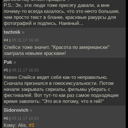
P.S.: Эх, эти люди тоже присягу давали, а мне
почему-то всегда казалось, что это нечто большее,
чем просто текст в бланке, красивые ракурсы для
фотографий и подпись. Наивный...
technik
»
#4 |
09.11.17 16:48
Спейси тоже значит. "Красота по американски"
заиграла новыми красками!
Pak
»
#5 |
09.11.17 16:53
Кевин Спейси ведет себя как-то неправильно.
Сначала признался в гомосексуальности. Потом
начали закрывать сериалы, фильмы убирать с
фестивалей. Вот тут-то как раз самое подходящее
время завопить: "Это все потому, что я гей!"
Sidorovich
»
#6 |
09.11.17 16:53
Кому: Alis,
#3