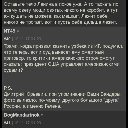
Оставьте тело Ленина в покое уже. А то таскать по
всему свету мощи святых никого не коробит, а тут
аж кушать не можете, как мешает. Лежит себе,
никого не трогает, вот и пусть себе дальше лежит.
NT45
»
#40 |
10.11.17 01:29
Трамп, когда призвал казнить узбека из ИГ, подумал,
что теперь, если суд вынесет ему смертный
приговор, то критики американского строя смогут
сказать: президент США управляет американскими
судами?
P.S.
Дмитрий Юрьевич, при упоминании Вами Бандеры,
фото вылезло, по-моему, другого большого "друга"
России, а именно Гелена.
BogMandarinok
»
#41 |
10.11.17 01:29