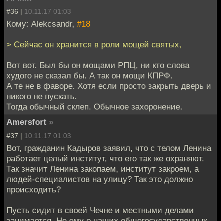
#36 |
10.11.17 01:03
Кому: Alekcsandr,
#18
> Сейчас он хранится в роли мощей святых,
Вот вот. Был бы он мощами РПЦ, ни кто слова
худого не сказал бы. А так он мощи КПРФ.
А те не в фаворе. Хотя если просто закрыть дверь и
никого не пускать.
Тогда обычный склеп. Обычное захоронение.
Amersfort
»
#37 |
10.11.17 01:03
Вот, гражданин Кадыров заявил, что с телом Ленина
работает целый институт, что его так же охраняют.
Так значит Ленина закопаем, институт закроем, а
людей-специалистов на улицу? Так это должно
происходить?
Пусть сидит в своей Чечне и местными делами
занимается. Не ему о наших общегосударственных