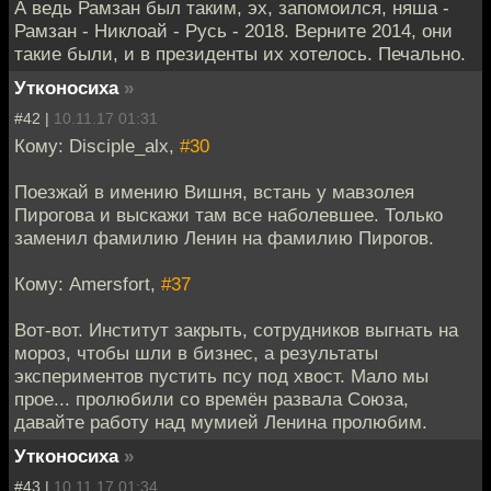
А ведь Рамзан был таким, эх, запомоился, няша -
Рамзан - Никлоай - Русь - 2018. Верните 2014, они
такие были, и в президенты их хотелось. Печально.
Утконосиха
»
#42 |
10.11.17 01:31
Кому: Disciple_alx,
#30
Поезжай в имению Вишня, встань у мавзолея
Пирогова и выскажи там все наболевшее. Только
заменил фамилию Ленин на фамилию Пирогов.
Кому: Amersfort,
#37
Вот-вот. Институт закрыть, сотрудников выгнать на
мороз, чтобы шли в бизнес, а результаты
экспериментов пустить псу под хвост. Мало мы
прое... пролюбили со времён развала Союза,
давайте работу над мумией Ленина пролюбим.
Утконосиха
»
#43 |
10.11.17 01:34