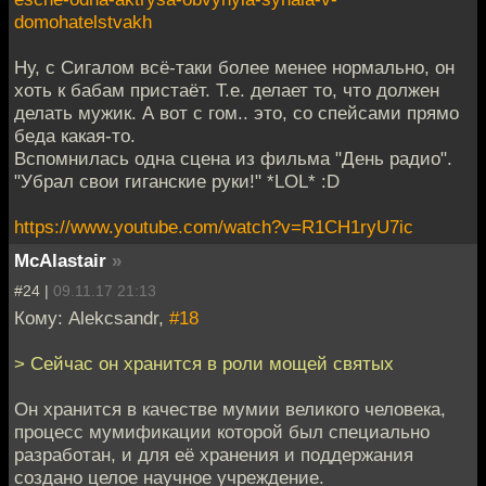
domohatelstvakh
Ну, с Сигалом всё-таки более менее нормально, он
хоть к бабам пристаёт. Т.е. делает то, что должен
делать мужик. А вот с гом.. это, со спейсами прямо
беда какая-то.
Вспомнилась одна сцена из фильма "День радио".
"Убрал свои гиганские руки!" *LOL* :D
https://www.youtube.com/watch?v=R1CH1ryU7ic
McAlastair
»
#24 |
09.11.17 21:13
Кому: Alekcsandr,
#18
> Сейчас он хранится в роли мощей святых
Он хранится в качестве мумии великого человека,
процесс мумификации которой был специально
разработан, и для её хранения и поддержания
создано целое научное учреждение.