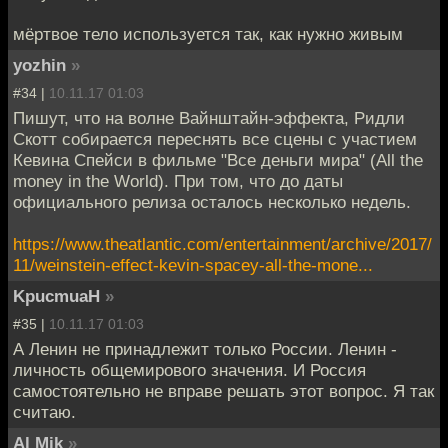
мёртвое тело используется так, как нужно живым
yozhin
»
#34 |
10.11.17 01:03
Пишут, что на волне Вайнштайн-эффекта, Ридли
Скотт собирается переснять все сцены с участием
Кевина Спейси в фильме "Все деньги мира" (All the
money in the World). При том, что до даты
официального релиза осталось несколько недель.
https://www.theatlantic.com/entertainment/archive/2017/
11/weinstein-effect-kevin-spacey-all-the-mone...
KpucmuaH
»
#35 |
10.11.17 01:03
А Ленин не принадлежит только России. Ленин -
личность общемирового значения. И Россия
самостоятельно не вправе решать этот вопрос. Я так
считаю.
Al Mik
»