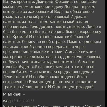
Вот уж простите, Дмитрий Юрьевич, но при всём
моём нежном отношении к делу Ленина - я резко
выступаю за захоронение! Ведь не обязательно
глазеть на тело мёртвого человека! И делать
памятник из тела - тоже как-то на мой взгляд
неправильно. Тело должно лежать в земле. Лично я
был бы рад, что бы тело Ленина было захоронено у
стен Кремля! И поставлен памятник! Главный
памятник Ленину во всей стране. Память о деяниях
великих людей должна передаваться через
просвещение и знание истории! А иначе никакие
материальные доказательства, даже тело человека,
не будут ничего значить для потомков. А если в
головах будет всё на своих местах, то и тело не
понадобится. А из мавзолея предлагаю сделать
Ленин-центр! И вообще, сколько денег было
потрачено на Ельцин-центр, вот пусть столько же
тратят на Ленин-центр! И Сталин-центр заодно!
P_Mikhail
»
#31 |
10.11.17 00:37
Кстати, по поводу "у нас здесь не так как в Украине",