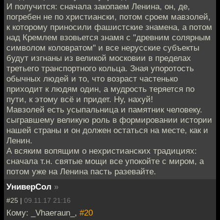
И получится: сначала закопаем Ленина, он, де,
погребен не по христиански, потом сроем мавзолей,
к которому приносили фашистские знамена, а потом
над Кремлем взовьется знамя с "древним солярным
символом коловратом" и все нерусские субъекты
будут изгнаны из великой московии в пределах
третьего транспортного кольца. Зная упоротость
обычных людей и то, что возраст частенько
приходит к людям один, а мудрость теряется по
пути, к этому всё и придет. Ну, нахуй!
Мавзолей есть усыпальница и памятник человеку.
сыгравшему великую роль в формировании истории
нашей страны и он должен остаться на месте, как и
Ленин.
А всяким вопящим о нехристианских традициях:
сначала т.н. святые мощи все упокойте с миром, а
потом уже на Ленина пасть разевайте.
УниверСол
»
#25 |
09.11.17 21:16
Кому: _Vhaeraun_,
#20