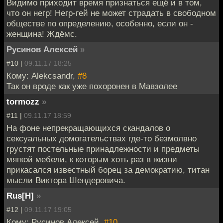
Видимо приходит время признаться ещё и в том,
что он негр! Негр-гей не может страдать в свободном
обществе по определению, особенно, если он -
женщина! Ждёмс.
Русинов Алексей
»
#10 |
09.11.17 18:25
Кому: Alekcsandr,
#8
Так он вроде как уже похоронен в Мавзолее
tormozz
»
#11 |
09.11.17 18:59
На фоне непрекращающихся скандалов о
сексуальных домогательствах где-то безмолвно
грустят постельные принадлежности и предметы
мягкой мебели, к которым хоть раз в жизни
прикасался известный борец за демократию, титан
мысли Виктора Шендеровича.
Rus[H]
»
#12 |
09.11.17 19:05
Кому: Русинов Алексей,
#10