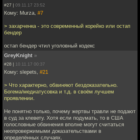
#27 |
09.11.17 23:52
Кому: Murza,
#7
> захарченка - это современный корейко или остап
бендер
остап бендер чтил уголовный кодекс
GreyKnight
»
#28 |
10.11.17 00:37
Кому: slepets,
#21
> Что характерно, обвиняют бездоказательно.
Богема/медиатусовка и т.д. в своём лучшем
проявлении.
Не понятно только, почему жертвы травли не подают
в суд за клевету. Хотя если подумать, то в США
голословные обвинения вполне могут считаться
неопровержимыми доказательствами в
определённых случаях.