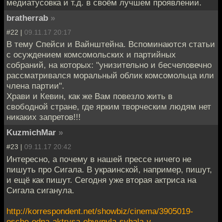
медиатусовка и т.д. в своём лучшем проявлении.
bratherrab
»
#22 |
09.11.17 20:17
В тему Спейси и Вайнштейна. Вспоминаются статьи
с осуждением комсомольских и партийных
собраний, на которых: "унизительно и бесчеловечно
рассматривался моральный облик комсомольца или
члена партии".
Храви и Кевин, как же Вам повезло жить в
свободной стране, где ярким творческим людям нет
никаких запретов!!!
KuzmichMar
»
#23 |
09.11.17 20:42
Интересно, а почему в нашей прессе ничего не
пишуть про Сигала. В украинской, например, пишут,
и ещё как пишут. Сегодня уже вторая актриса на
Сигала сиганула.
http://korrespondent.net/showbiz/cinema/3905019-
esche-odna-aktrysa-obvynyla-syhala-v-