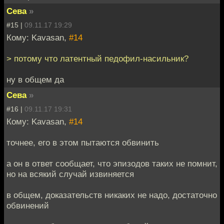
Сева
»
#15 |
09.11.17 19:29
Кому: Kavasan,
#14
> потому что латентный педофил-насильник?
ну в общем да
Сева
»
#16 |
09.11.17 19:31
Кому: Kavasan,
#14
точнее, его в этом пытаются обвинить
а он в ответ сообщает, что эпизодов таких не помнит,
но на всякий случай извиняется
в общем, доказательств никаких не надо, достаточно
обвинений