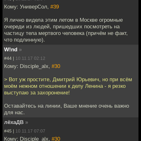
Кому: УниверСол,
#39
Я лично видела этим летом в Москве огромные
очереди из людей, пришедших посмотреть на
частицу тела мертвого человека (причём не факт,
что подлинную).
W!nd
»
#44 |
10.11.17 02:12
Кому: Disciple_alx,
#30
> Вот уж простите, Дмитрий Юрьевич, но при всём
моём нежном отношении к делу Ленина - я резко
выступаю за захоронение!
Оставайтесь на линии, Ваше мнение очень важно
для нас.
лёхаДВ
»
#45 |
10.11.17 07:07
Кому: Disciple_alx,
#30