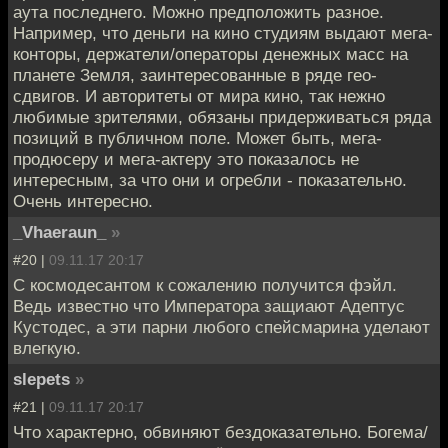
аута последнего. Можно предположить разное.
Например, что деньги на кино студиям выдают мега-
конторы, держатели/операторы денежных масс на
планете Земля, заинтересованные в ряде гео-
сдвигов. И авторитеты от мира кино, так нежно
любимые зрителями, обязаны придерживаться ряда
позиций в публичном поле. Может быть, мега-
продюсеру и мега-актеру это показалось не
интересным, за что они и огребли - показательно.
Очень интересно.
_Vhaeraun_
»
#20 |
09.11.17 20:17
С космодесантом к сожалению получится фэйл.
Ведь известно что Императора защиают Адептус
Кустодес, а эти парни любого спейсмарина уделают
влегкую.
slepets
»
#21 |
09.11.17 20:17
Что характерно, обвиняют бездоказательно. Богема/