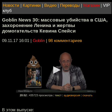
Новости
|
Картинки
|
Видео
|
Переводы
|
Магазин
|
VIP
клуб
Goblin News 30: массовые убийства в США,
захоронение Ленина и жертвы
домогательств Кевина Спейси
09.11.17 16:01
|
Goblin
|
98 комментариев
20:52
|
435723 просмотра
|
текст
|
аудиоверсия
|
скачать
В этом выпуске: