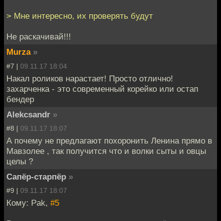
> Мне интересно, их проверять будут
Не раскачивай!!!
Murza
»
#7 |
09.11.17 18:04
Накал роликов нарастает! Просто отлично!
захарченка - это современный корейко или остап
бендер
Alekcsandr
»
#8 |
09.11.17 18:07
А почему не предлагают похоронить Ленина прямо в
Мавзолее , так получится что и волки сыты и овцы
целы ?
Сапёр-старпёр
»
#9 |
09.11.17 18:07
Кому: Pak,
#5