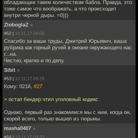
обладающие таким количеством бабла. Правда, это
тоже самое что воображать, а что происходит
внутри черной дыры. =0)))
ZloboglaZ
»
#52 |
10.11.17 09:00
Спасибо за ваши труды, Дмитрий Юрьевич, ваша
рубрика как горный ручей в океане окружающего нас
г...на.
Честно, кратко и по делу.
Sibit
»
#53 |
10.11.17 09:25
Кому: 021й,
#27
> остап бендер чтил уголовный кодекс
Однако, первый раз знакомимся мы с ним, когда он,
скорей всего, только вышел из тюрьмы.
masha0407
»
#54 |
10.11.17 09:55