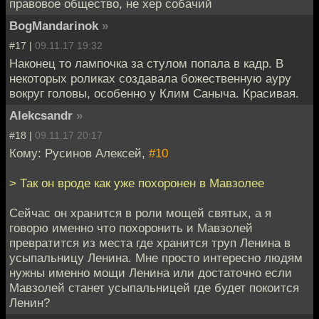
правовое общество, не хер собачий
BogMandarinok
»
#17 |
09.11.17 19:32
Наконец то лампочка за стулом попала в кадр. В
некоторых роликах создавала божественную ауру
вокруг головы, особенно у Клим Саныча. Красивая.
Alekcsandr
»
#18 |
09.11.17 20:17
Кому: Русинов Алексей,
#10
> Так он вроде как уже похоронен в Мавзолее
Сейчас он хранится в роли мощей святых, а я
говорю именно что похоронить и Мавзолей
превратится из места где хранится труп Ленина в
усыпальницу Ленина. Мне просто интересно людям
нужны именно мощи Ленина или достаточно если
Мавзолей станет усыпальницей где будет покоится
Ленин?