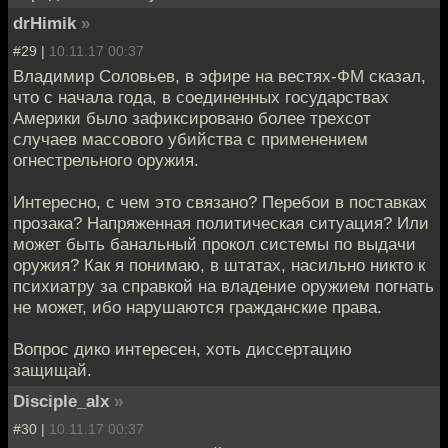
drHimik
»
#29 |
10.11.17 00:37
Владимир Соловьев, в эфире на вестях-ФМ сказал,
что с начала года, в соединенных государствах
Америки было зафиксировано более трехсот
случаев массового убийства с применением
огнестрельного оружия.
Интересно, с чем это связано? Перебои в поставках
прозака? Напряженная политическая ситуация? Или
может быть банальный прокол системы по выдачи
оружия? Как я понимаю, в штатах, насильно никто к
психиатру за справкой на владение оружием погнать
не может, ибо нарушаются гражданские права.
Вопрос дико интересен, хоть диссертацию
защищай.
Disciple_alx
»
#30 |
10.11.17 00:37