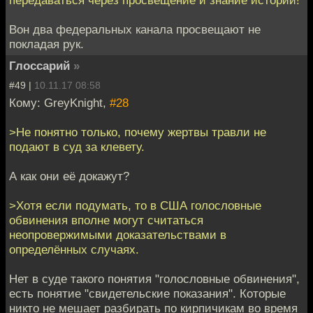
передаваться через просвещение и знание истории!
Вон два федеральных канала просвещают не
покладая рук.
Глоссарий
»
#49 |
10.11.17 08:58
Кому: GreyKnight,
#28
>Не понятно только, почему жертвы травли не
подают в суд за клевету.
А как они её докажут?
>Хотя если подумать, то в США голословные
обвинения вполне могут считаться
неопровержимыми доказательствами в
определённых случаях.
Нет в суде такого понятия "голословные обвинения",
есть понятие "свидетельские показания". Которые
никто не мешает разбирать по кирпичикам во время