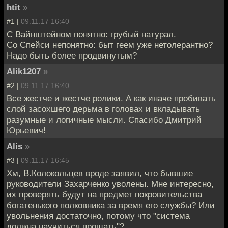
htit
»
#1 |
09.11.17 16:40
С Вайнштейном понятно: грубый натурал.
Со Спейси непонятно: быт геем уже нетолерантно?
Надо быть более продвинутым?
Alik1207
»
#2 |
09.11.17 16:40
Все жестче и жестче ролики. А как иначе пробивать
слой засохшего дерьма в головах и вкладывать
разумные и логичные мысли. Спасибо Дмитрий
Юрьевич!
Alis
»
#3 |
09.11.17 16:45
Хм, В.Колокольцев вроде заявил, что бывшие
руководители Захарченко уволены. Мне интересно,
их проверять будут на предмет покровительства
богатенького полковника за время его службы? Или
увольнения достаточно, потому что "система
должна научиться прощать"?