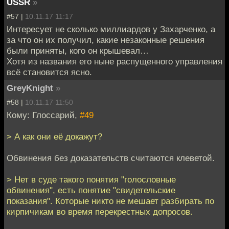
USSR
»
#57 |
10.11.17 11:17
Интересует не сколько миллиардов у Захарченко, а
за что он их получил, какие незаконные решения
были приняты, кого он крышевал…
Хотя из названия его ныне распущенного управления
всё становится ясно.
GreyKnight
»
#58 |
10.11.17 11:50
Кому: Глоссарий,
#49
> А как они её докажут?
Обвинения без доказательств считаются клеветой.
> Нет в суде такого понятия "голословные
обвинения", есть понятие "свидетельские
показания". Которые никто не мешает разбирать по
кирпичикам во время перекрестных допросов.