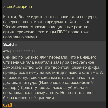
> спейсмарина
Кстати, более идиотского названия для спецуры,
наверное, невозможно придумать. Хотя... вот:
"Космические морские авиационные ракетно-
артиллерийские пехотинцы ПВО" вроде тоже
нормально звучит.
Scald
»
#26 |
09.11.17 22:09
Сейчас по "Бизнес ФМ" передали, что на нашего
Стивена Сигала накатали заяву за сексуальное
домогательство. Вот что творится! Какая-то фифа
припёрлась к нему на кастинг для нового фильма. А
он расстегнул свои кожаные штаны и начал что
доставать оттуда. (Наверное сов... российский
паспорт) Девка тут же заплакала, убежала и
пожаловалась своему агенту. Но агент оказался
безразличен к её трагедии.
021й
»