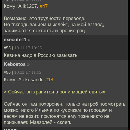
Кому: Alik1207,
#47
Возможно, это трудности перевода.
Но "вкладыванием мыслей", на мой взгляд,
занимаются сектанты и прочие рпц.
execute11
»
#55 |
10.11.17 10:25
Кевина надо в Россию зазывать
Kebostos
»
#56 |
10.11.17 11:02
Кому: Alekcsandr,
#18
> Сейчас он хранится в роли мощей святых
Сейчас он там похоронен, только на гроб посмотреть
можно, никто Ильича по кусочкам по городам и
весям не возит, поклонятся ему тоже никто не
призывает. Мавзолей - склеп.