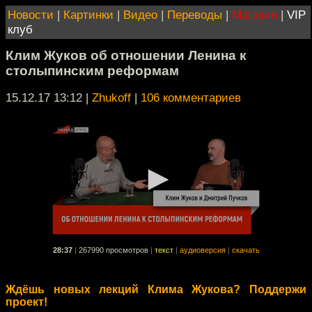
Новости
|
Картинки
|
Видео
|
Переводы
|
Магазин
|
VIP
клуб
Клим Жуков об отношении Ленина к
столыпинским реформам
15.12.17 13:12
|
Zhukoff
|
106 комментариев
28:37
|
267990 просмотров
|
текст
|
аудиоверсия
|
скачать
Ждёшь новых лекций Клима Жукова? Поддержи
проект!