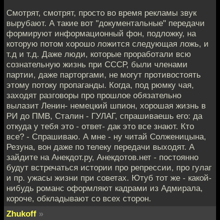
Смотрят, смотрят, просто во время рекламы звук
вырубают. А такие вот "документальные" передачи
формируют информационный фон, подложку, на
которую потом хорошо ложится следующая ложь, и
т.д и т.д. Даже люди, которые проработали всю
сознательную жизнь при СССР, были членами
партии, даже парторгами, не могут противостоять
этому потоку пропаганды. Когда, под рюмку чая,
заходят разговоры про прошлое обязательно
вылазит Ленин- немецкий шпион, хорошая жизнь в
РИ до ПМВ, Сталин - ГУЛАГ, спрашиваешь его: да
откуда у тебя это - ответ- дак это все знают. Кто
все? - Спрашиваю. А мне - ну читай Солженицына,
Резуна, вон даже по телеку передачи выходят. А
зайдите на Анекдот.ру, Анекдотов.нет - постоянно
будут встречаться истории про репрессии, про гулаг
и пр. ужасы жизни при советах. Ютуб тот же - какой-
нибудь романс оформляют кадрами из Адмирала,
короче, обкладывают со всех сторон.
Zhukoff
»