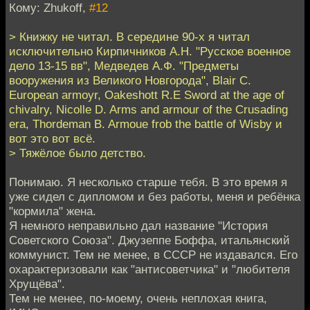
Кому: Zhukoff,
#12
> Книжку не читал. В середине 90-х я читал
исключительно Кирпичников А.Н. "Русское военное
дело 13-15 вв", Медведев А.Ф. "Предметы
вооружения из Великого Новгорода", Blair C.
European armoyr, Oakeshott R.E Sword at the age of
chivalry, Nicolle D. Arms and armour of the Crusading
era, Thordeman B. Armoue frob the battle of Wisby и
вот это вот всё.
> Тяжёлое было детство.
Понимаю. Я несколько старше тебя. В это время я
уже сидел с дипломом и без работы, меня и ребёнка
"кормила" жена.
Я немного неправильно дал название "История
Советского Союза". Джузеппе Боффа, итальянский
коммунист. Тем не менее, в СССР не издавался. Его
охарактеризовали как "антисоветчика" и "любителя
Хрущёва".
Тем не менее, по-моему, очень неплохая книга,