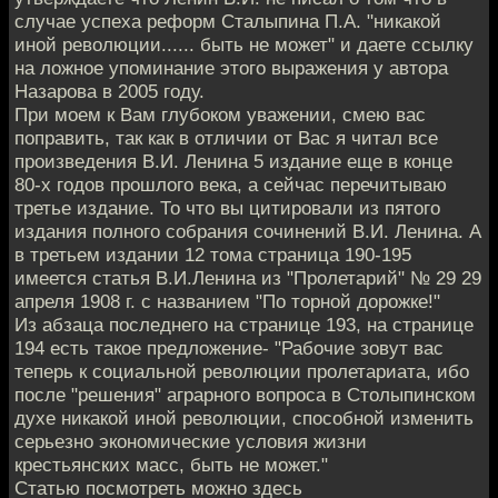
случае успеха реформ Сталыпина П.А. "никакой
иной революции...... быть не может" и даете ссылку
на ложное упоминание этого выражения у автора
Назарова в 2005 году.
При моем к Вам глубоком уважении, смею вас
поправить, так как в отличии от Вас я читал все
произведения В.И. Ленина 5 издание еще в конце
80-х годов прошлого века, а сейчас перечитываю
третье издание. То что вы цитировали из пятого
издания полного собрания сочинений В.И. Ленина. А
в третьем издании 12 тома страница 190-195
имеется статья В.И.Ленина из "Пролетарий" № 29 29
апреля 1908 г. с названием "По торной дорожке!"
Из абзаца последнего на странице 193, на странице
194 есть такое предложение- "Рабочие зовут вас
теперь к социальной революции пролетариата, ибо
после "решения" аграрного вопроса в Столыпинском
духе никакой иной революции, способной изменить
серьезно экономические условия жизни
крестьянских масс, быть не может."
Статью посмотреть можно здесь