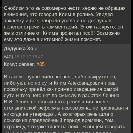
Снобизм это высокомерно нести херню не обращая
внимания, что говорил Клим в ролике. Увидел
заклёпку и всё, забрало упало и не дослушав
полетел строчить комментарий. Этож так круто, он
же в отличие от Клима прочитал псс!!! Возможно
ему это даже в интимной жизни поможет.
Дедушка Хо
»
#42 |
15.12.17 18:47
Кому: denser,
#35
В таком случае либо респект, либо выкрутился,
либо уел, но по сути Клим Александрович прав,
поскольку привёл как пример извращения самой
сути и того чего нет по смыслу в работах Ленина
В.И. Ленин не говорил что революция после
столыпинской реформы невозможна, не признавал и
никогда не утверждал. А во вторых речь шла о
ссылке на определённый период времени, том,
страницу, что уже тянет на ложь. В общем говорить
тут не о чем кроме как о лжи и манипуляции с