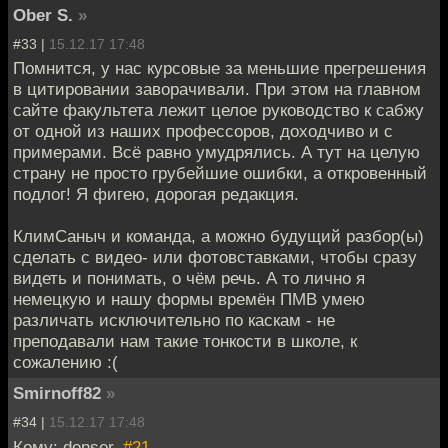
Ober S.
»
#33 |
15.12.17 17:48
Помнится, у нас курсовые за меньшие прегрешения
в цитировании заворачивали. При этом на главном
сайте факультета лежит целое руководство к сабжу
от одной из наших профессоров, доходчиво и с
примерами. Всё равно умудрялись. А тут на целую
страну не просто грубейшие ошибки, а откровенный
подлог! Я фигею, дорогая редакция.
КлимСаныч и команда, а можно будущий разбор(ы)
сделать с видео- или фотовставками, чтобы сразу
видеть и понимать, о чём речь. А то лично я
немецкую и нашу формы времён ПМВ умею
различать исключительно по каскам - не
преподавали нам такие тонкости в школе, к
сожалению :(
Smirnoff82
»
#34 |
15.12.17 17:48
Кому: denser,
#21