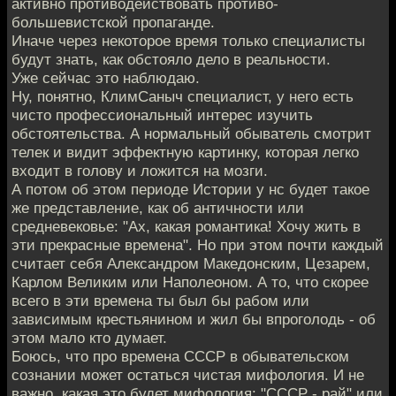
активно противодействовать противо-
большевистской пропаганде.
Иначе через некоторое время только специалисты
будут знать, как обстояло дело в реальности.
Уже сейчас это наблюдаю.
Ну, понятно, КлимСаныч специалист, у него есть
чисто профессиональный интерес изучить
обстоятельства. А нормальный обыватель смотрит
телек и видит эффектную картинку, которая легко
входит в голову и ложится на мозги.
А потом об этом периоде Истории у нс будет такое
же представление, как об античности или
средневековье: "Ах, какая романтика! Хочу жить в
эти прекрасные времена". Но при этом почти каждый
считает себя Александром Македонским, Цезарем,
Карлом Великим или Наполеоном. А то, что скорее
всего в эти времена ты был бы рабом или
зависимым крестьянином и жил бы впроголодь - об
этом мало кто думает.
Боюсь, что про времена СССР в обывательском
сознании может остаться чистая мифология. И не
важно, какая это будет мифология: "СССР - рай" или