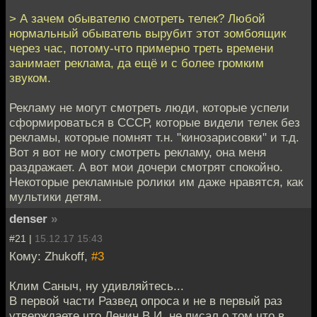
> А зачем обывателю смотреть телек? Любой
нормальный обыватель вырубит этот зомбоящик
через час, потому-что примерно треть времени
занимает реклама, да ещё и с более громким
звуком.
Рекламу не могут смотреть люди, которые успели
сформироваться в СССР, которые видели телек без
рекламы, которые помнят т.н. "кинозарисовки" и т.д.
Вот я вот не могу смотреть рекламу, она меня
раздражает. А вот мои дочери смотрят спокойно.
Некоторые рекламные ролики им даже нравятся, как
мультики детям.
denser
»
#21 |
15.12.17 15:43
Кому: Zhukoff,
#3
Клим Саныч, ну удивляйтесь...
В первой части Развед опроса и не в первый раз
утверждаете что Ленин В.И. не писал о том что в