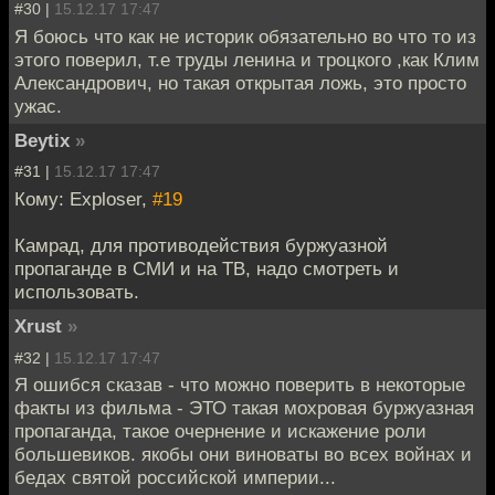
#30 |
15.12.17 17:47
Я боюсь что как не историк обязательно во что то из
этого поверил, т.е труды ленина и троцкого ,как Клим
Александрович, но такая открытая ложь, это просто
ужас.
Beytix
»
#31 |
15.12.17 17:47
Кому: Exploser,
#19
Камрад, для противодействия буржуазной
пропаганде в СМИ и на ТВ, надо смотреть и
использовать.
Xrust
»
#32 |
15.12.17 17:47
Я ошибся сказав - что можно поверить в некоторые
факты из фильма - ЭТО такая мохровая буржуазная
пропаганда, такое очернение и искажение роли
большевиков. якобы они виноваты во всех войнах и
бедах святой российской империи...