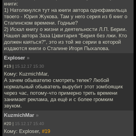
книги:
1) Натолкнулся тут на книги автора однофамильца
твоего - Юрия Жукова. Там у него серия из 6 книг о
Сталинском времени. Годные?
2) Искал книгу о жизни и деятельности Л.П. Берии.
Нашел автора Заза Цквитария "Берия без лжи. Кто
должен каяться?", это из той же серии в которой
издаются книги о Сталине Игоря Пыхалова.
Exploser
»
#19 |
15.12.17 15:30
Кому: KuzmichMar,
А зачем обывателю смотреть телек? Любой
нормальный обыватель вырубит этот зомбоящик
через час, потому-что примерно треть времени
занимает реклама, да ещё и с более громким
звуком.
KuzmichMar
»
#20 |
15.12.17 15:40
Кому: Exploser,
#19