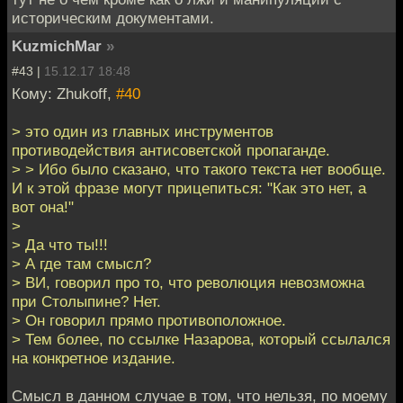
историческим документами.
KuzmichMar
»
#43 |
15.12.17 18:48
Кому: Zhukoff,
#40
> это один из главных инструментов
противодействия антисоветской пропаганде.
> > Ибо было сказано, что такого текста нет вообще.
И к этой фразе могут прицепиться: "Как это нет, а
вот она!"
>
> Да что ты!!!
> А где там смысл?
> ВИ, говорил про то, что революция невозможна
при Столыпине? Нет.
> Он говорил прямо противоположное.
> Тем более, по ссылке Назарова, который ссылался
на конкретное издание.
Смысл в данном случае в том, что нельзя, по моему