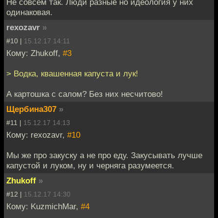
Не совсем так. Люди разные но идеология у них
одинаковая.
rexozavr
»
#10 |
15.12.17 14:11
Кому: Zhukoff,
#3
> Водка, квашенная капуста и лук!
А картошка с салом? Без них несчитово!
Щербина307
»
#11 |
15.12.17 14:13
Кому: rexozavr,
#10
Мы же про закуску а не про еду. Закусывать лучше
капустой и луком, ну и черняга разумеется.
Zhukoff
»
#12 |
15.12.17 14:30
Кому: KuzmichMar,
#4