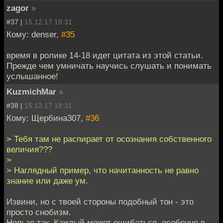
zagor
»
#37 |
15.12.17 18:31
Кому: denser,
#35
время в ролике 14-18 идет цитата из этой статьи.
Прежде чем умничать научись слушать и понимать
услышанное!
KuzmichMar
»
#38 |
15.12.17 18:31
Кому: Щербина307,
#36
> Тебя там не распирает от осознания собственного
величия???
>
> Наглядный пример, что начитанность не равно
знание или даже ум.
Извини, но с твоей стороны подобный тон - это
просто снобизм.
Нельзя так. Каждый может ошибаться, особенно в