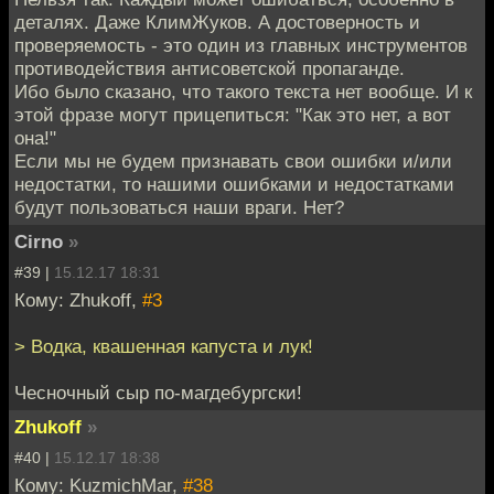
деталях. Даже КлимЖуков. А достоверность и
проверяемость - это один из главных инструментов
противодействия антисоветской пропаганде.
Ибо было сказано, что такого текста нет вообще. И к
этой фразе могут прицепиться: "Как это нет, а вот
она!"
Если мы не будем признавать свои ошибки и/или
недостатки, то нашими ошибками и недостатками
будут пользоваться наши враги. Нет?
Cirno
»
#39 |
15.12.17 18:31
Кому: Zhukoff,
#3
> Водка, квашенная капуста и лук!
Чесночный сыр по-магдебургски!
Zhukoff
»
#40 |
15.12.17 18:38
Кому: KuzmichMar,
#38