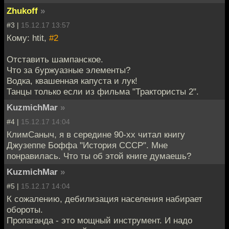
Zhukoff
»
#3 |
15.12.17 13:57
Кому: htit,
#2
Отставить шампанское.
Что за буржуазные элементы?
Водка, квашенная капуста и лук!
Танцы только если из фильма "Трактористы 2".
KuzmichMar
»
#4 |
15.12.17 14:04
КлимСаныч, я в середине 90-хх читал книгу
Джузеппе Боффа "История СССР". Мне
понравилась. Что ты об этой книге думаешь?
KuzmichMar
»
#5 |
15.12.17 14:04
К сожалению, дебилизация населения набирает
обороты.
Пропаганда - это мощный инструмент. И надо