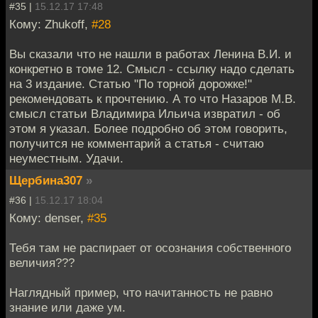
#35 |
15.12.17 17:48
Кому: Zhukoff,
#28
Вы сказали что не нашли в работах Ленина В.И. и
конкретно в томе 12. Смысл - ссылку надо сделать
на 3 издание. Статью "По торной дорожке!"
рекомендовать к прочтению. А то что Назаров М.В.
смысл статьи Владимира Ильича извратил - об
этом я указал. Более подробно об этом говорить,
получится не комментарий а статья - считаю
неуместным. Удачи.
Щербина307
»
#36 |
15.12.17 18:04
Кому: denser,
#35
Тебя там не распирает от осознания собственного
величия???
Наглядный пример, что начитанность не равно
знание или даже ум.