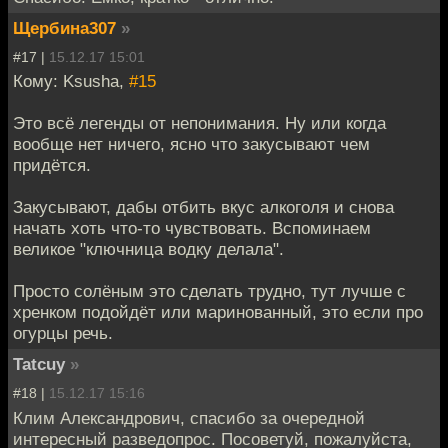
Щербина307
»
#17 |
15.12.17 15:01
Кому: Ksusha,
#15
Это всё легенды от непонимания. Ну или когда
вообще нет ничего, ясно что закусывают чем
придётся.
Закусывают, дабы отбить вкус алкоголя и снова
начать хоть что-то чувствовать. Вспоминаем
великое "ключница водку делала".
Просто солёным это сделать трудно, тут лучше с
хренком подойдёт или маринованный, это если про
огурцы речь.
Tatcuy
»
#18 |
15.12.17 15:16
Клим Александрович, спасибо за очередной
интересный разведопрос. Посоветуй, пожалуйста,