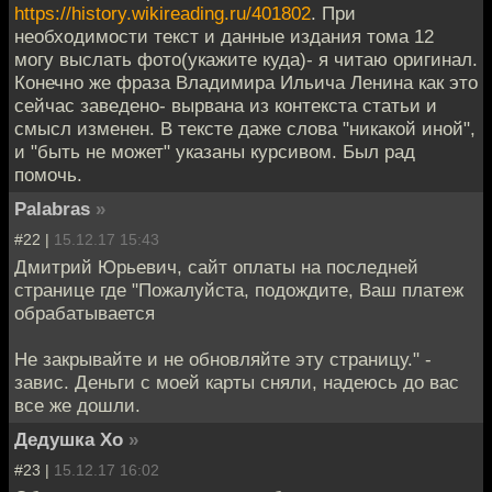
https://history.wikireading.ru/401802
. При
необходимости текст и данные издания тома 12
могу выслать фото(укажите куда)- я читаю оригинал.
Конечно же фраза Владимира Ильича Ленина как это
сейчас заведено- вырвана из контекста статьи и
смысл изменен. В тексте даже слова "никакой иной",
и "быть не может" указаны курсивом. Был рад
помочь.
Palabras
»
#22 |
15.12.17 15:43
Дмитрий Юрьевич, сайт оплаты на последней
странице где "Пожалуйста, подождите, Ваш платеж
обрабатывается
Не закрывайте и не обновляйте эту страницу." -
завис. Деньги с моей карты сняли, надеюсь до вас
все же дошли.
Дедушка Хо
»
#23 |
15.12.17 16:02