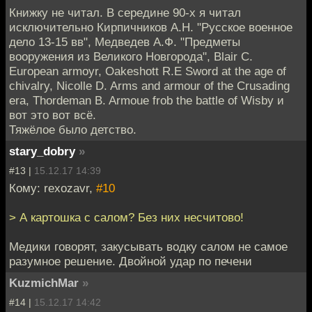
Книжку не читал. В середине 90-х я читал
исключительно Кирпичников А.Н. "Русское военное
дело 13-15 вв", Медведев А.Ф. "Предметы
вооружения из Великого Новгорода", Blair C.
European armoyr, Oakeshott R.E Sword at the age of
chivalry, Nicolle D. Arms and armour of the Crusading
era, Thordeman B. Armoue frob the battle of Wisby и
вот это вот всё.
Тяжёлое было детство.
stary_dobry
»
#13 |
15.12.17 14:39
Кому: rexozavr,
#10
> А картошка с салом? Без них несчитово!
Медики говорят, закусывать водку салом не самое
разумное решение. Двойной удар по печени
KuzmichMar
»
#14 |
15.12.17 14:42