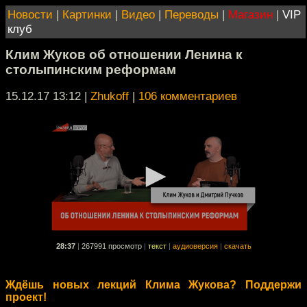
Новости
|
Картинки
|
Видео
|
Переводы
|
Магазин
|
VIP
клуб
Клим Жуков об отношении Ленина к
столыпинским реформам
15.12.17 13:12
|
Zhukoff
|
106 комментариев
28:37
|
267991 просмотр
|
текст
|
аудиоверсия
|
скачать
Ждёшь новых лекций Клима Жукова? Поддержи
проект!