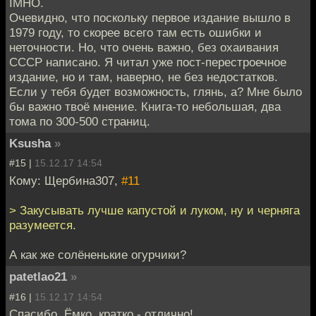
IMHO.
Очевидно, что поскольку первое издание вышло в
1979 году, то скорее всего там есть ошибки и
неточности. Но, что очень важно, без охаивания
СССР написано. Я читал уже пост-перестроечное
издание, но и там, наверно, не без недостатков.
Если у тебя будет возможность, глянь, а? Мне было
бы важно твоё мнение. Книга-то небольшая, два
тома по 300-500 страниц.
Ksusha
»
#15 |
15.12.17 14:54
Кому: Щербина307,
#11
> Закусывать лучше капустой и луком, ну и черняга
разумеется.
А как же солёненькие огурчики?
patetlao21
»
#16 |
15.12.17 14:54
Спасибо. Ёмко, кратко - отлично!