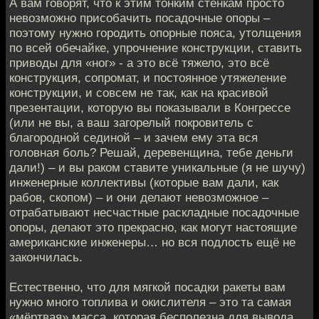
А вам говорят, что к этим тонким стенкам просто
невозможно присобачить посадочные опоры –
поэтому нужно городить опорные пояса, утолщения
по всей обечайке, упрочнение конструкции, ставить
приводы для «ног» - а это всё тяжело, это всё
конструкция, сопромат, и постоянное утяжеление
конструкции, и совсем не так, как на красивой
презентации, которую вы показывали в Конгрессе
(или не вы, а ваш загорелый покровитель с
благородной сединой – и зачем ему эта вся
головная боль? Решай, деревенщина, тебе деньги
дали!) – и вы раком ставите уникальные (я не шучу)
инженерные коллективы (которые вам дали, как
рабов, скопом) – и они делают невозможное –
отрабатывают несчастные раскладные посадочные
опоры, делают это прекрасно, как могут настоящие
американские инженеры… но вся подлость ещё не
закончилась.
Естественно, что для мягкой посадки ракеты вам
нужно много топлива и окислителя – это та самая
«мёртвая» масса, которая бесполезна для вывода