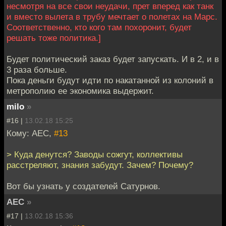
несмотря на все свои неудачи, прет вперед как танк
и вместо вылета в трубу мечтает о полетах на Марс.
Соответственно, кто кого там похоронит, будет
решать тоже политика.]
Будет политический заказ будет запускать. И в 2, и в
3 раза больше.
Пока деньги будут идти по накатанной из колоний в
метрополию ее экономика выдержит.
milo
»
#16 |
13.02.18 15:25
Кому: АЕС,
#13
> Куда денутся? Заводы сожгут, коллективы
расстреляют, знания забудут. Зачем? Почему?
Вот бы узнать у создателей Сатурнов.
АЕС
»
#17 |
13.02.18 15:36