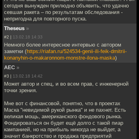
сегодня вынужден прилюдно объявить, что удачно
севшая ракета – по результатам обследования -
непригодна для повторного пуска.
Theseus
»
#2 |
13.02.18 14:33
Немного более интересное интервью с автором
заметки (
https://riafan.ru/524534-genii-ili-feik-dmitrii-
konanyhin-o-makaronnom-monstre-ilona-maska
)
АЕС
»
#3 |
13.02.18 14:42
Может автор и спец, и во всем прав, с инженерной
точки зрения.
Мне вот с финансовой, понятно, что в проектах
Маска "невидимой рукой рынка" и не пахнет. Есть
великая мощь, американского фондового рынка.
Фондироваться он будет ещё долго с такой пиар
кампанией, но на прибыль никогда не выйдет, а
значит банкротство и продажа предприятий