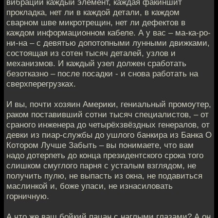
вибрации каждый элемент, каждая факиншит
прокладка, нет ли в каждой детали, в каждом
сварном шве микротрещин, нет ли дефектов в
каждом информационном кабеле. А у вас – ма-ка-ро-
ни-на – с девятью допотопными лунными движками,
состоящая из сотен тысяч деталей, узлов и
механизмов. И каждый узел должен сработать
безотказно – после посадки - и снова работать на
сверхперегрузках.
И вы, почти хозяин Америки, гениальный промоутер,
раком поставивший сотни тысяч специалистов, – от
сраного инженера до четырёхзвёздных генералов, от
девки из пиар-службы до ушлого банкира из Банка О
Котором Лучше Забыть – вы понимаете, что вам
надо дотерпеть до конца президентского срока того
слишком смуглого парня с усталым взглядом, не
получить пулю, не выпасть из окна, не подавиться
маслинкой и, боже упаси, не изнасиловать
горничную.
А что же ваш бойкий пацан с наглыми глазами? А он