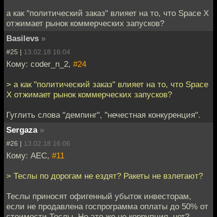
а как "политический заказ" влияет на то, что Space X
отжимает рынок коммерческих запусков?
Basilevs
»
#25 |
13.02.18 16:04
Кому: coder_n_2,
#24
> а как "политический заказ" влияет на то, что Space
X отжимает рынок коммерческих запусков?
Гуглить слова "демпинг", "нечестная конкуренция".
Sergaza
»
#26 |
13.02.18 16:06
Кому: АЕС,
#11
> Теслы по дорогам не ездят? Ракеты не взлетают?
Теслы приносят офигенный убыток инвесторам,
если не продавлена госпрограмма оплаты до 50% от
стоимости Теслы. Но это же не коррупция, нет?