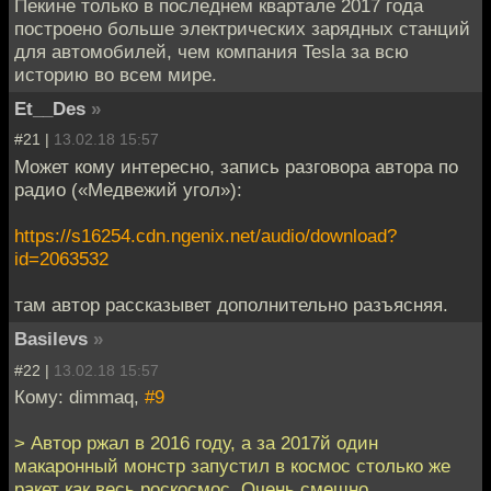
Пекине только в последнем квартале 2017 года
построено больше электрических зарядных станций
для автомобилей, чем компания Tesla за всю
историю во всем мире.
Et__Des
»
#21 |
13.02.18 15:57
Может кому интересно, запись разговора автора по
радио («Медвежий угол»):
https://s16254.cdn.ngenix.net/audio/download?
id=2063532
там автор рассказывет дополнительно разъясняя.
Basilevs
»
#22 |
13.02.18 15:57
Кому: dimmaq,
#9
> Автор ржал в 2016 году, а за 2017й один
макаронный монстр запустил в космос столько же
ракет как весь роскосмос. Очень смешно