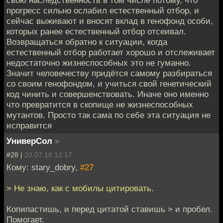
свою наследственность в том числе потому, что
прогресс сильно ослабил естественный отбор, и
сейчас выживают и вносят вклад в генофонд особи,
которых ранее естественный отбор отсеивал.
Возвращаться обратно к ситуации, когда
естественный отбор работает хорошо и отслеживает
недостаточно жизнеспособных это не гуманно.
Значит человечеству придётся самому разбираться
со своим генофондом, и учиться свой генетический
код чинить и совершенствовать. Иначе оно именно
что превратится в скопище не жизнеспособных
мутантов. Просто так сама по себе эта ситуация не
исправится
УниверСол
»
#28 |
20.07.18 12:17
Кому: stary_dobry,
#27
> Не знаю, как с мобилы цитировать.
Копипастишь, и перед цитатой ставишь > и пробел.
Помогает.