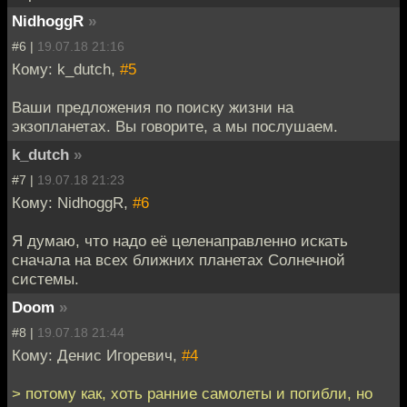
NidhoggR
»
#6 |
19.07.18 21:16
Кому: k_dutch,
#5
Ваши предложения по поиску жизни на
экзопланетах. Вы говорите, а мы послушаем.
k_dutch
»
#7 |
19.07.18 21:23
Кому: NidhoggR,
#6
Я думаю, что надо её целенаправленно искать
сначала на всех ближних планетах Солнечной
системы.
Doom
»
#8 |
19.07.18 21:44
Кому: Денис Игоревич,
#4
> потому как, хоть ранние самолеты и погибли, но