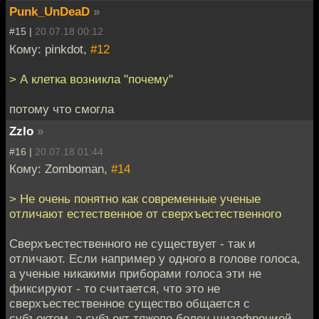
Punk_UnDeaD
»
#15 |
20.07.18 00:12
Кому: pinkdot,
#12
> А клетка возникла "почему"
потому что смогла
Zzlo
»
#16 |
20.07.18 01:44
Кому: Zomboman,
#14
> Не очень понятно как современные ученые
отличают естественное от сверхъестественного
Сверхъестественного не существует - так и
отличают. Если например у одного в голове голоса,
а ученые никакими приборами голоса эти не
фиксируют - то считается, что это не
сверхъестественное существо общается с
субъектом, а субъект тяжело болен шизофренией.