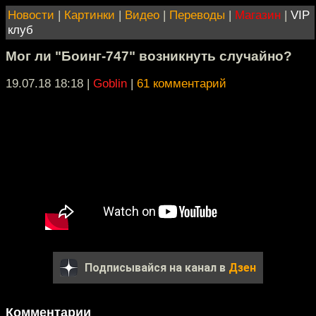
Новости
|
Картинки
|
Видео
|
Переводы
|
Магазин
|
VIP
клуб
Мог ли "Боинг-747" возникнуть случайно?
19.07.18 18:18
|
Goblin
|
61 комментарий
Подписывайся на канал в
Дзен
Комментарии