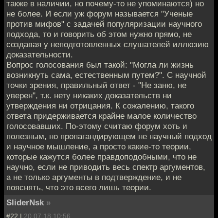
также в наличии, но почему-то не упоминаются) но
не более. И если уж форум называется "Ученые
против мифов" с задачей популяризации научного
подхода, то и говорить об этом нужно прямо, не
создавая у неподготовленных слушателей иллюзию
доказательности.
Вопрос голосования был такой: "Могла ли жизнь
возникнуть сама, естественным путем?". С научной
точки зрения, правильный ответ - "Не заню, не
уверен", т.к. нету никаких доказательств ни
утверждения ни отрицания. К сожалению, такого
ответа придерживается крайне малое количество
голосовавших. По-этому считаю форум хоть и
полезным, но пропагандирующем не научный подход
и научное мышление, а просто какие-то теории,
которые кажутся более правдоподобными, что не
научно, если не приводить весь спектр аргументов,
а не только аргументы в подтверждение, и не
пояснять, что это всего лишь теории.
SliderNsk
»
#22 |
20.07.18 10:56