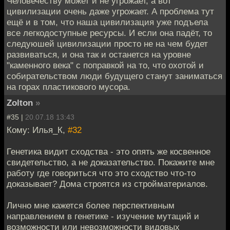
Человечеству может и не угрожает, а вот
цивилизации очень даже угрожает. А проблема тут
ещё и в том, что наша цивилизация уже подъела
все легкодоступные ресурсы. И если она падёт, то
следуюшей цивилизации просто не на чем будет
развиваться, и она так и останется на уровне
"каменного века" с поправкой на то, что охотой и
собирательством люди будущего станут заниматься
на горах пластикового мусора.
Zolton
»
#35 |
20.07.18 13:43
Кому: Илья_К,
#32
Генетика видит сходства - это опять же косвенное
свидетельство, а не доказательство. Покажите мне
работу где говориться что это сходство что-то
доказывает? Дома строятся из стройматериалов.
Лично мне кажется более перспективным
направлением в генетике - изучение мутаций и
возможности или невозможности видовых