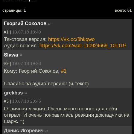
cтраницы: 1
всего: 61
Георгий Соколов
»
#1 |
19.07.18 18:40
Текстовая версия:
https://vk.cc/8hkqwo
Аудио-версия:
https://vk.com/wall-110924669_101119
Slawa
»
#2 |
19.07.18 19:23
Кому: Георгий Соколов,
#1
Спасибо за аудио-версию! (и текст)
grekhss
»
#3 |
19.07.18 20:45
Отличная лекция. Очень много нового для себя
открыл. И очень понравилась реакция докладчика на
шарж. =)
Денис Игоревич
»