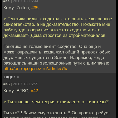
#44 |
20.07.18 16:44
Кому: Zolton,
#35
> Генетика видит сходства - это опять же косвенное
свидетельство, а не доказательство. Покажите мне
работу где говориться что это сходство что-то
доказывает? Дома строятся из стройматериалов.
Генетика не только видит сходство. Она еще и
может определить, когда жил общий предок любых
двух живых существ на Земле. Например, когда
разошлись наши эволюционные пути с шимпанзе:
http://antropogenez.ru/article/75/
zagor
»
#45 |
20.07.18 16:55
Кому: BFBC,
#42
> Ты знаешь, чем теория отличается от гипотезы?
Ты что?!! Зачем ему это знать!!! Он просто требует