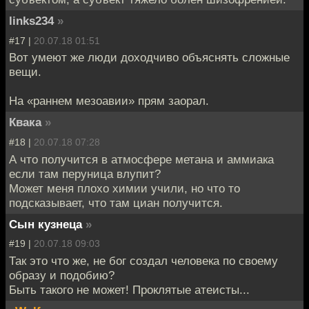
links234
»
#17 |
20.07.18 01:51
Вот умеют же люди доходчиво объяснять сложные
вещи.
На «раннем мезоавии» прям заорал.
Квака
»
#18 |
20.07.18 07:28
А что получится в атмосфере метана и аммиака
если там перуница влупит?
Может меня плохо химии учили, но что то
подсказывает, что там циан получится.
Сын кузнеца
»
#19 |
20.07.18 09:03
Так это что же, не бог создал человека по своему
образу и подобию?
Быть такого не может! Проклятые атеисты...