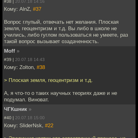
#38 |
20.07.18 14:16
Кому: AlnZ,
#37
Вопрос глупый, отвечать нет желания. Плоская
земля, геоцентризм и т.д. Вы либо в школе не
учились, либо гуглом пользоваться не умеете, раз
такой вопрос вызывает озадаченность.
Moff
»
#39 |
20.07.18 14:43
Кому: Zolton,
#38
> Плоская земля, геоцентризм и т.д.
А, я что-то о таких научных теориях даже и не
подумал. Виноват.
ЧГКшник
»
#40 |
20.07.18 15:00
Кому: SliderNsk,
#22