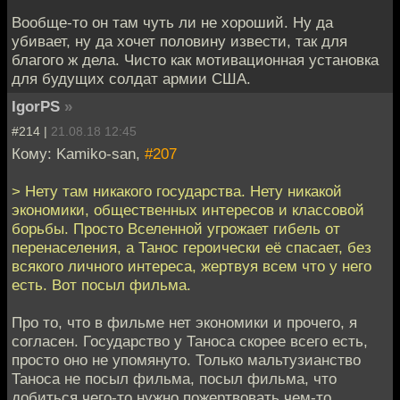
Вообще-то он там чуть ли не хороший. Ну да
убивает, ну да хочет половину извести, так для
благого ж дела. Чисто как мотивационная установка
для будущих солдат армии США.
IgorPS
»
#214 |
21.08.18 12:45
Кому: Kamiko-san,
#207
> Нету там никакого государства. Нету никакой
экономики, общественных интересов и классовой
борьбы. Просто Вселенной угрожает гибель от
перенаселения, а Танос героически её спасает, без
всякого личного интереса, жертвуя всем что у него
есть. Вот посыл фильма.
Про то, что в фильме нет экономики и прочего, я
согласен. Государство у Таноса скорее всего есть,
просто оно не упомянуто. Только мальтузианство
Таноса не посыл фильма, посыл фильма, что
добиться чего-то нужно пожертвовать чем-то,