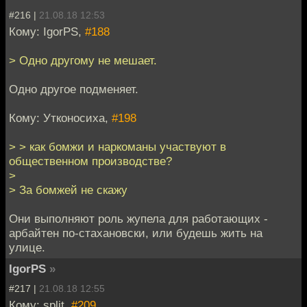
#216 |
21.08.18 12:53
Кому: IgorPS,
#188
> Одно другому не мешает.
Одно другое подменяет.
Кому: Утконосиха,
#198
> > как бомжи и наркоманы участвуют в
общественном производстве?
>
> За бомжей не скажу
Они выполняют роль жупела для работающих -
арбайтен по-стахановски, или будешь жить на
улице.
IgorPS
»
#217 |
21.08.18 12:55
Кому: split,
#209