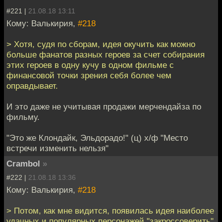
#221 |
21.08.18 13:11
Кому: Валькирия,
#218
> Хотя, судя по сборам, идея окучить как можно
больше фанатов разных героев за счет собирания
этих героев в одну кучу в одном фильме с
финансовой точки зрения себя более чем
оправдывает.
И это даже не учитывая продажи мерчендайза по
фильму.
"Это же Клондайк, Эльдорадо!" (ц) х/ф "Место
встречи изменить нельзя"
Crambol
»
#222 |
21.08.18 13:36
Кому: Валькирия,
#218
> Потом, как мне видится, появилась идея наиболее
удачных и популярных персонажей "закроссоверить"