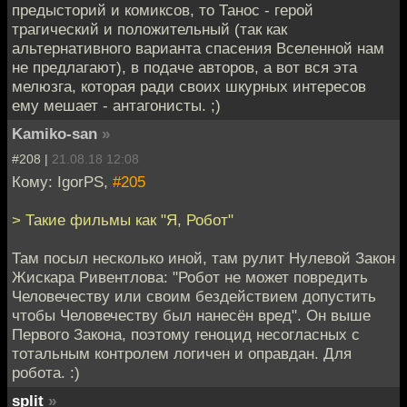
предысторий и комиксов, то Танос - герой
трагический и положительный (так как
альтернативного варианта спасения Вселенной нам
не предлагают), в подаче авторов, а вот вся эта
мелюзга, которая ради своих шкурных интересов
ему мешает - антагонисты. ;)
Kamiko-san
»
#208 |
21.08.18 12:08
Кому: IgorPS,
#205
> Такие фильмы как "Я, Робот"
Там посыл несколько иной, там рулит Нулевой Закон
Жискара Ривентлова: "Робот не может повредить
Человечеству или своим бездействием допустить
чтобы Человечеству был нанесён вред". Он выше
Первого Закона, поэтому геноцид несогласных с
тотальным контролем логичен и оправдан. Для
робота. :)
split
»