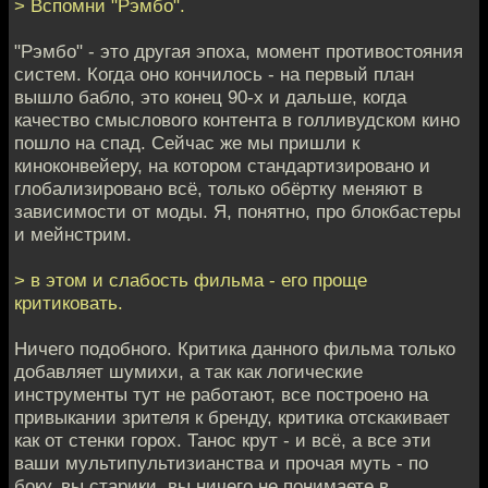
> Вспомни "Рэмбо".
"Рэмбо" - это другая эпоха, момент противостояния
систем. Когда оно кончилось - на первый план
вышло бабло, это конец 90-х и дальше, когда
качество смыслового контента в голливудском кино
пошло на спад. Сейчас же мы пришли к
киноконвейеру, на котором стандартизировано и
глобализировано всё, только обёртку меняют в
зависимости от моды. Я, понятно, про блокбастеры
и мейнстрим.
> в этом и слабость фильма - его проще
критиковать.
Ничего подобного. Критика данного фильма только
добавляет шумихи, а так как логические
инструменты тут не работают, все построено на
привыкании зрителя к бренду, критика отскакивает
как от стенки горох. Танос крут - и всё, а все эти
ваши мультипультизианства и прочая муть - по
боку, вы старики, вы ничего не понимаете в