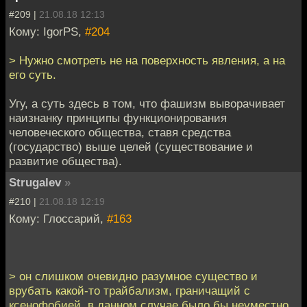
#209 |
21.08.18 12:13
Кому: IgorPS,
#204
> Нужно смотреть не на поверхность явления, а на
его суть.
Угу, а суть здесь в том, что фашизм выворачивает
наизнанку принципы функционирования
человеческого общества, ставя средства
(государство) выше целей (существование и
развитие общества).
Strugalev
»
#210 |
21.08.18 12:19
Кому: Глоссарий,
#163
> он слишком очевидно разумное существо и
врубать какой-то трайбализм, граничащий с
ксенофобией, в данном случае было бы неуместно