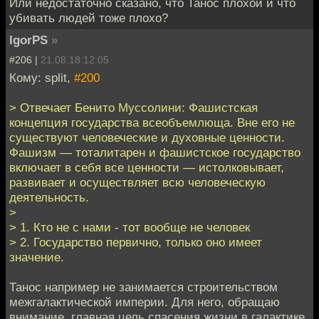
Или недостаточно сказано, что Танос плохой и что
убивать людей тоже плохо?
IgorPS
»
#206 |
21.08.18 12:05
Кому: split,
#200
> Отвечает Бенито Муссолини: Фашистская
концепция государства всеобъемлюща. Вне его не
существуют человеческие и духовные ценности.
Фашизм — тоталитарен и фашистское государство
включает в себя все ценности — истолковывает,
развивает и осуществляет всю человеческую
деятельность.
>
> 1. Кто не с нами - тот вообще не человек
> 2. Государство первично, только оно имеет
значение.
Танос например не занимается строительством
межгалактической империи. Для него, обращаю
внимание, главная цель спасения жизни в галактике.