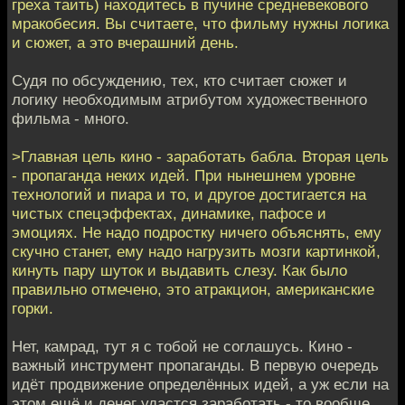
греха таить) находитесь в пучине средневекового
мракобесия. Вы считаете, что фильму нужны логика
и сюжет, а это вчерашний день.
Судя по обсуждению, тех, кто считает сюжет и
логику необходимым атрибутом художественного
фильма - много.
>Главная цель кино - заработать бабла. Вторая цель
- пропаганда неких идей. При нынешнем уровне
технологий и пиара и то, и другое достигается на
чистых спецэффектах, динамике, пафосе и
эмоциях. Не надо подростку ничего объяснять, ему
скучно станет, ему надо нагрузить мозги картинкой,
кинуть пару шуток и выдавить слезу. Как было
правильно отмечено, это атракцион, американские
горки.
Нет, камрад, тут я с тобой не соглашусь. Кино -
важный инструмент пропаганды. В первую очередь
идёт продвижение определённых идей, а уж если на
этом ещё и денег удастся заработать - то вообще