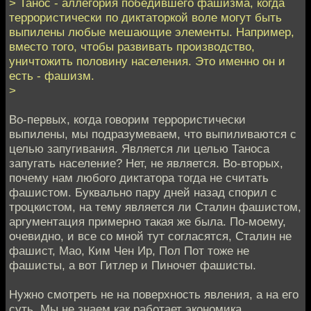
> Танос - аллегория победившего фашизма, когда
террористически по диктаторкой воле могут быть
выпилены любые мешающие элементы. Например,
вместо того, чтобы развивать производство,
уничтожить половину населения. Это именно он и
есть - фашизм.
>
Во-первых, когда говорим террористически
выпилены, мы подразумеваем, что выпиливаются с
целью запугивания. Является ли целью Таноса
запугать население? Нет, не является. Во-вторых,
почему нам любого диктатора тогда не считать
фашистом. Буквально пару дней назад спорил с
троцкистом, на тему является ли Сталин фашистом,
аргументация примерно такая же была. По-моему,
очевидно, и все со мной тут согласятся, Сталин не
фашист, Мао, Ким Чен Ир, Пол Пот тоже не
фашисты, а вот Гитлер и Пиночет фашисты.
Нужно смотреть не на поверхность явления, а на его
суть. Мы не знаем как работает экономика