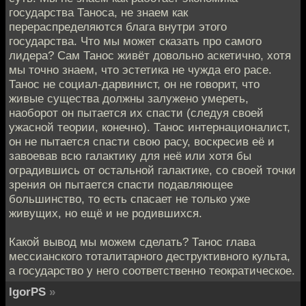
государства Таноса, не знаем как
перераспределяются блага внутри этого
государства. Что мы может сказать про самого
лидера? Сам Танос живёт довольно аскетично, хотя
мы точно знаем, что эстетика не чужда его расе.
Танос не социал-дарвинист, он не говорит, что
живые существа должны залужено умереть,
наоборот он пытается их спасти (следуя своей
ужасной теории, конечно). Танос интернационалист,
он не пытается спасти свою расу, воскресив её и
завоевав всю галактику для неё или хотя бы
оградившись от остальной галактике, со своей точки
зрения он пытается спасти подавляющее
большинство, то есть спасает не только уже
живущих, но ещё и не родившихся.
Какой вывод мы можем сделать? Танос глава
мессианского тоталитарного деструктивного культа,
а государство у него соответственно теократическое.
IgorPS
»