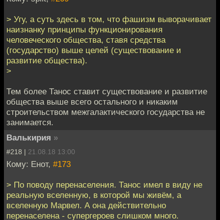
> Угу, а суть здесь в том, что фашизм выворачивает
наизнанку принципы функционирования
человеческого общества, ставя средства
(государство) выше целей (существование и
развитие общества).
>
Тем более Танос ставит существование и развитие
общества выше всего остального и никаким
строительством межгалактического государства не
занимается.
Валькирия
»
#218 |
21.08.18 13:00
Кому: Енот,
#173
> По поводу перенаселения. Танос имел в виду не
реальную вселенную, в которой мы живём, а
вселенную Марвел. А она действительно
перенаселена - супергероев слишком много.