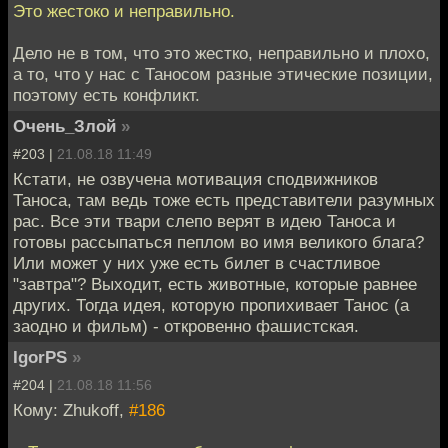
Это жестоко и неправильно.
Дело не в том, что это жестко, неправильно и плохо,
а то, что у нас с Таносом разные этические позиции,
поэтому есть конфликт.
Очень_Злой
»
#203 |
21.08.18 11:49
Кстати, не озвучена мотивация сподвижников
Таноса, там ведь тоже есть представители разумных
рас. Все эти твари слепо верят в идею Таноса и
готовы рассыпаться пеплом во имя великого блага?
Или может у них уже есть билет в счастливое
"завтра"? Выходит, есть животные, которые равнее
других. Тогда идея, которую пропихивает Танос (а
заодно и фильм) - откровенно фашистская.
IgorPS
»
#204 |
21.08.18 11:56
Кому: Zhukoff,
#186