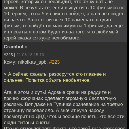
героев, которых он ненавидит, что аж кушать не
может. В результате, если выпустить 10 фильмов по
10 героям, то на 5 из них он пойдёт, а на 5 не пойдёт
ни за что. А вот если всех 10 намешать в один
фильм, то пойдёт он максимум на 1 фильм, да ещё
и плеваться потом будет из-за того, что любимый
герой оказался хуже нелюбимого.
Crambol
»
#225 |
21.08.18 15:16
Кому: nikolkas_spb,
#223
> А сейчас фанаты разосрутся кто главнее и
сильнее. Попытка объять необъятное.
Ага, в этом и суть! Адовые срачи на реддите и
прочих форчанах сделают огромную бесплатную
рекламу. Вот даже на Тупичке срачевание на третью
страницу перевалило. А значит куча народу
посмотрит на ДВД чтобы вообще понять, кто все эти
люди-титаны-еноты!
Что не отменяет того факта, что такой гига-кроссовер