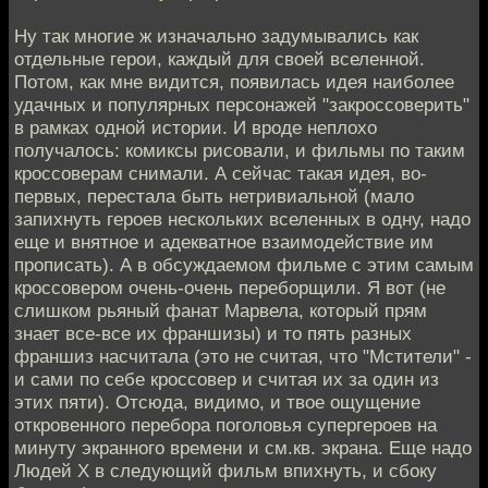
Ну так многие ж изначально задумывались как
отдельные герои, каждый для своей вселенной.
Потом, как мне видится, появилась идея наиболее
удачных и популярных персонажей "закроссоверить"
в рамках одной истории. И вроде неплохо
получалось: комиксы рисовали, и фильмы по таким
кроссоверам снимали. А сейчас такая идея, во-
первых, перестала быть нетривиальной (мало
запихнуть героев нескольких вселенных в одну, надо
еще и внятное и адекватное взаимодействие им
прописать). А в обсуждаемом фильме с этим самым
кроссовером очень-очень переборщили. Я вот (не
слишком рьяный фанат Марвела, который прям
знает все-все их франшизы) и то пять разных
франшиз насчитала (это не считая, что "Мстители" -
и сами по себе кроссовер и считая их за один из
этих пяти). Отсюда, видимо, и твое ощущение
откровенного перебора поголовья супергероев на
минуту экранного времени и см.кв. экрана. Еще надо
Людей Х в следующий фильм впихнуть, и сбоку