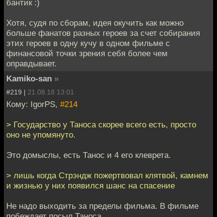
бантик :)
Хотя, судя по сборам, идея окучить как можно
больше фанатов разных героев за счет собирания
этих героев в одну кучу в одном фильме с
финансовой точки зрения себя более чем
оправдывает.
Kamiko-san
»
#219 |
21.08.18 13:01
Кому: IgorPS,
#214
> Государство у Таноса скорее всего есть, просто
оно не упомянуто.
Это домыслы, есть Танос и 4 его клеврета.
> лишь когда Стрэндж пожертвовал клятвой, камнем
и жизнью у них появился шанс на спасение
Не надо выходить за пределы фильма. В фильме
побеждает посыл Таноса.