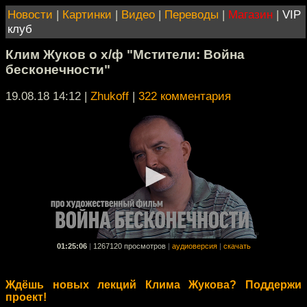
Новости
|
Картинки
|
Видео
|
Переводы
|
Магазин
|
VIP
клуб
Клим Жуков о х/ф "Мстители: Война
бесконечности"
19.08.18 14:12
|
Zhukoff
|
322 комментария
01:25:06
|
1267120 просмотров
|
аудиоверсия
|
скачать
Ждёшь новых лекций Клима Жукова? Поддержи
проект!