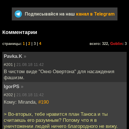
Подписывайся на наш
канал в Telegram
Комментарии
cтраницы:
1
|
2
| 3 |
4
всего: 322,
Goblin
: 3
Pavka.K
»
#201 |
21.08.18 11:42
В чистом виде "Окно Овертона" для насаждения
фашизм.
IgorPS
»
#202 |
21.08.18 11:42
Кому: Miranda,
#190
> Во-вторых, тебе нравится план Таноса и ты
считаешь его разумным? Потому что я в
уничтожении людей ничего благородного не вижу.