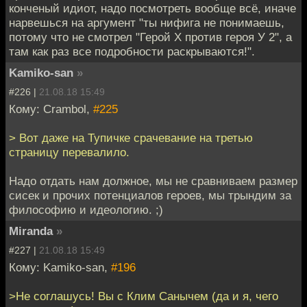
конченый идиот, надо посмотреть вообще всё, иначе
нарвешься на аргумент "ты нифига не понимаешь,
потому что не смотрел "Герой Х против героя У 2", а
там как раз все подробности раскрываются!".
Kamiko-san
»
#226 |
21.08.18 15:49
Кому: Crambol,
#225
> Вот даже на Тупичке срачевание на третью
страницу перевалило.
Надо отдать нам должное, мы не сравниваем размер
сисек и прочих потенциалов героев, мы трындим за
философию и идеологию. ;)
Miranda
»
#227 |
21.08.18 15:49
Кому: Kamiko-san,
#196
>Не соглашусь! Вы с Клим Санычем (да и я, чего