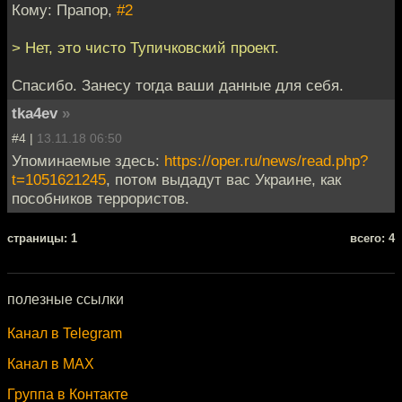
Кому: Прапор,
#2
> Нет, это чисто Тупичковский проект.
Спасибо. Занесу тогда ваши данные для себя.
tka4ev
»
#4 |
13.11.18 06:50
Упоминаемые здесь:
https://oper.ru/news/read.php?
t=1051621245
, потом выдадут вас Украине, как
пособников террористов.
cтраницы: 1
всего: 4
полезные ссылки
Канал в Telegram
Канал в MAX
Группа в Контакте