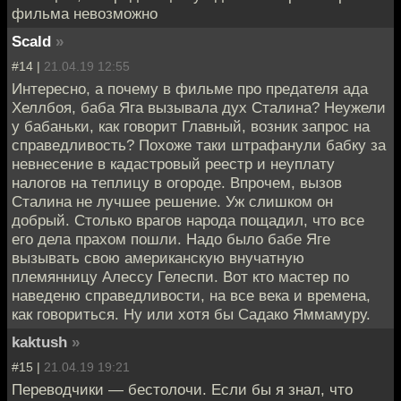
фильма невозможно
Scald
»
#14 |
21.04.19 12:55
Интересно, а почему в фильме про предателя ада
Хеллбоя, баба Яга вызывала дух Сталина? Неужели
у бабаньки, как говорит Главный, возник запрос на
справедливость? Похоже таки штрафанули бабку за
невнесение в кадастровый реестр и неуплату
налогов на теплицу в огороде. Впрочем, вызов
Сталина не лучшее решение. Уж слишком он
добрый. Столько врагов народа пощадил, что все
его дела прахом пошли. Надо было бабе Яге
вызывать свою американскую внучатную
племянницу Алессу Гелеспи. Вот кто мастер по
наведеню справедливости, на все века и времена,
как говориться. Ну или хотя бы Садако Яммамуру.
kaktush
»
#15 |
21.04.19 19:21
Переводчики — бестолочи. Если бы я знал, что