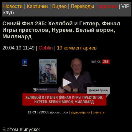
Новости
|
Картинки
|
Видео
|
Переводы
|
Магазин
|
VIP
клуб
Синий Фил 285: Хеллбой и Гитлер, Финал
Игры престолов, Нуреев. Белый ворон,
Миллиард
20.04.19 11:49
|
Goblin
|
19 комментариев
19:03
|
239385 просмотров
|
аудиоверсия
|
скачать
В этом выпуске: