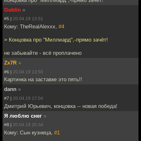
Концовка про "Миллиард",-прямо зачёт!
Goblin
»
#5 |
20.04.19 13:51
Кому: TheRealAlexxx,
#4
> Концовка про "Миллиард",-прямо зачёт!
не забывайте - всё проплачено
Zx7R
»
#6 |
20.04.19 13:55
Картинка на заставке это пять!!
dann
»
#7 |
20.04.19 17:04
Дмитрий Юрьевич, концовка -- новая победа!
Я люблю снег
»
#8 |
20.04.19 20:34
Кому: Сын кузнеца,
#1