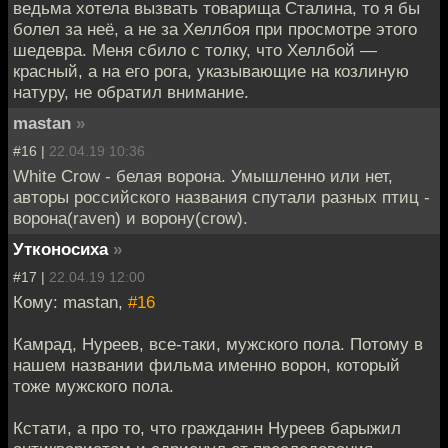
ведьма хотела вызвать товарища Сталина, то я бы
болел за неё, а не за Хеллбоя при просмотре этого
шедевра. Меня сбило с толку, что Хеллбой —
красный, а на его рога, указывающие на козлиную
натуру, не обратил внимание.
mastan
»
#16 |
22.04.19 10:36
White Crow - белая ворона. Умышленно или нет,
авторы российского названия спутали разных птиц -
ворона(raven) и ворону(crow).
Утконосиха
»
#17 |
22.04.19 12:00
Кому: mastan,
#16
Камрад, Нуреев, все-таки, мужского пола. Потому в
нашем названии фильма именно ворон, который
тоже мужского пола.
Кстати, а про то, что гражданин Нуреев барыжил