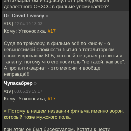
антиквариатом и сдриснул от преследования
доблестного ОБХСС в фильме упоминается?
Dr. David Livesey
»
#18 |
22.04.19 13:03
Кому: Утконосиха,
#17
Судя по трейлеру, в фильме всё по канону - о
невыносимой сложности бытия в тоталитарном
совке и кровавом КГБ, который не давал развиться
таланту, потому что его носитель "не такой, как все".
А про антиквариат - это мелочи и вообще
неправда!!!
Чупакабрер
»
#19 |
03.05.19 19:17
Кому: Утконосиха,
#17
> Потому в нашем названии фильма именно ворон,
который тоже мужского пола.
при этом он был бисексуалом. Кстати к чести