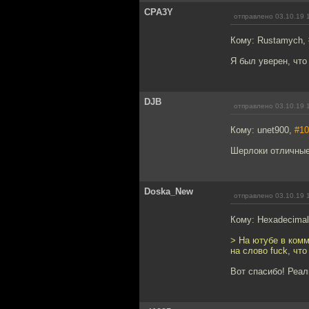
CPA3Y
отправлено 03.10.19 
Кому: Rustamych,
Я был уверен, что
DJB
отправлено 03.10.19 
Кому: unet900,
#10
Шерлоки отличные
Doska_New
отправлено 03.10.19 
Кому: Hexadecima
> На ютубе в комм
на слово fuck, чт
Вот спасибо! Реаль