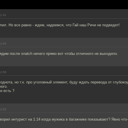
11:31
лил. Но все равно - ждем, надеемся, что Гай наш Ричи не подведет!
11:50
ядим после snatch ничего прямо вот чтобы отличного не выходило.
11:50
годнота, но т.к. про уголовный элемент, буду ждать перевода от глубок
ого.
и есть ?
11:50
говорил интурист на 1:14 когда мужика в багажнике показывают? Явно что