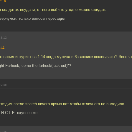
#16
в солдатах неудачи, от него всё что угодно можно ожидать.
вернулся, только волосы пересадил.
13:12
,
#4
о говорил интурист на 1:14 когда мужика в багажнике показывают? Явно ч
ight Farhook, come the farhook(fuck out)"?
19:45
глядим после snatch ничего прямо вот чтобы отличного не выходило.
.N.C.L.E. охуенен же.
19:45