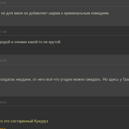
15:51
, но для меня он добавляет шарма к криминальным комедиям.
17:39
родой и очками какой-то не крутой.
19:00
солдатах неудачи, от него всё что угодно можно ожидать. Но здесь у Гра
08:02
то это состаренный Кукуруз