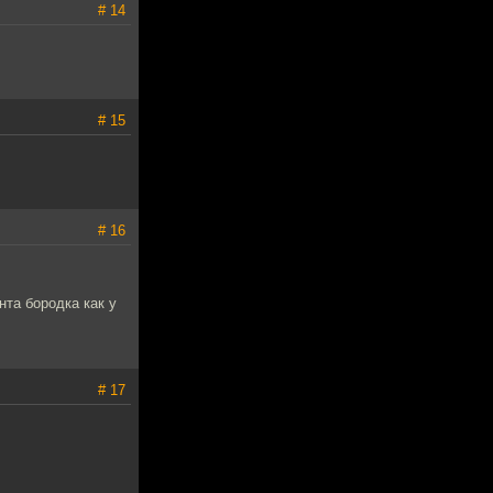
# 14
# 15
# 16
нта бородка как у
# 17