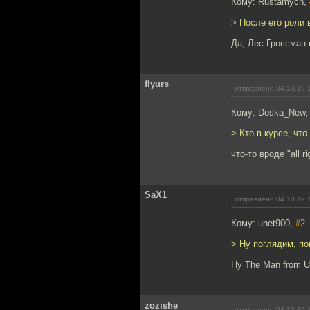
Кому: Rustamych,
> После его роли 
Да, Лес Гроссман 
flyurs
отправлено 04.10.19 
Кому: Doska_New
> Кто в курсе, чт
что-то вроде "all r
SaX1
отправлено 04.10.19 
Кому: unet900,
#2
> Ну поглядим, по
Ну The Man from U
zozishe
отправлено 04.10.19 