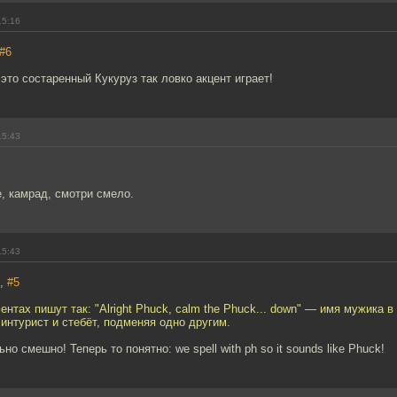
15:16
#6
 это состаренный Кукуруз так ловко акцент играет!
15:43
, камрад, смотри смело.
15:43
l,
#5
ентах пишут так: "Alright Phuck, calm the Phuck... down" — имя мужика 
о интурист и стебёт, подменяя одно другим.
но смешно! Теперь то понятно: we spell with ph so it sounds like Phuck!