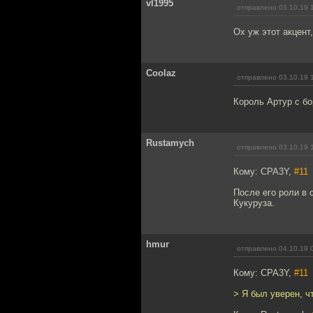
vl1995
отправлено 03.10.19 
Ох уж этот акцент
Coolaz
отправлено 03.10.19 
Король Артур с бо
Rustamych
отправлено 03.10.19 
Кому: CPA3Y,
#11
После его роли в 
Кукуруза.
hmur
отправлено 04.10.19 
Кому: CPA3Y,
#11
> Я был уверен, ч