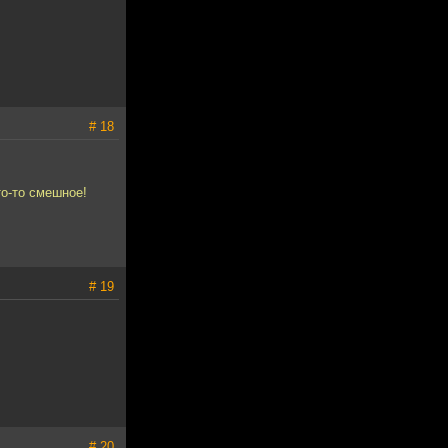
# 18
то-то смешное!
# 19
# 20