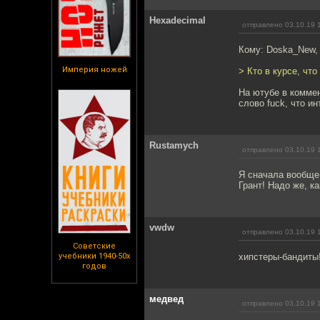
Hexadecimal
отправлено 03.10.19 
Кому: Doska_New
Империя ножей
> Кто в курсе, чт
На ютубе в коммен
слово fuck, что и
Rustamych
отправлено 03.10.19 
Я сначала вообще 
Грант! Надо же, ка
vwdw
отправлено 03.10.19 
Советские
учебники 1940-50х
хипстеры-бандиты!
годов
медвед
отправлено 03.10.19 