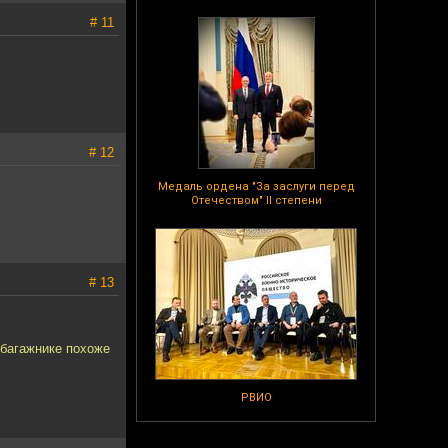
# 11
# 12
Медаль ордена "За заслуги перед
Отечеством" II степени
# 13
в багажнике похоже
РВИО