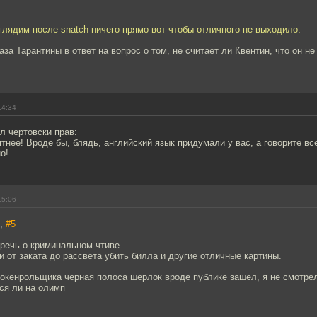
глядим после snatch ничего прямо вот чтобы отличного не выходило.
за Тарантины в ответ на вопрос о том, не считает ли Квентин, что он н
14:34
л чертовски прав:
ятнее! Вроде бы, блядь, английский язык придумали у вас, а говорите все
о!
15:06
l,
#5
речь о криминальном чтиве.
 от заката до рассвета убить билла и другие отличные картины.
рокенрольщика черная полоса шерлок вроде публике зашел, я не смотрел
ся ли на олимп