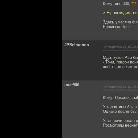
Кому: unet900,
#2
> Ну поглядим, по
Здесь уместна фра
Бешеных Псов.
JPBelmondo
отправлено 03.10.19 
Мда, кузен Ави бы
- Тони, говори пон
понять не возможн
unet900
отправлено 03.10.19 
Кому: Hexadecima
У тарантины была 
Однако после были
У гая ричи после 
Посмотрим вернет