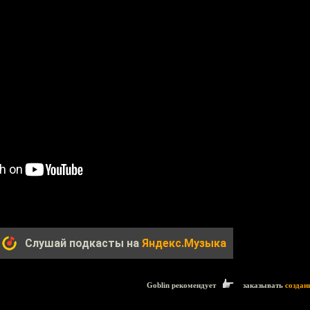
Слушай подкасты на
Яндекс.Музыка
Goblin рекомендует
заказывать
создан