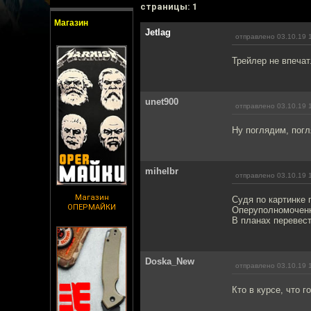
cтраницы: 1
Магазин
Jetlag
отправлено 03.10.19 
Трейлер не впечат
unet900
отправлено 03.10.19 
Ну поглядим, погл
mihelbr
отправлено 03.10.19 
Магазин
Судя по картинке 
ОПЕРМАЙКИ
Оперуполномоченн
В планах перевест
Doska_New
отправлено 03.10.19 
Кто в курсе, что 