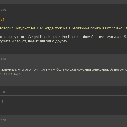
12:01
,
#4
о говорил интурист на 1:14 когда мужика в багажнике показывают? Явно ч
тах пишут так: "Alright Phuck, calm the Phuck... down" — имя мужика в 
нтурист и стебёт, подменяя одно другим.
13:03
подумал, что это Том Круз - уж больно физиономия знакомая. А потом 
к он постарел.
13:03
!!
13:51