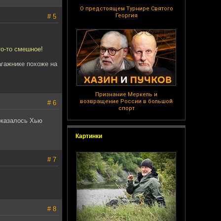
О предстоящем Турнире Святого
Георгия
# 5
то-то смешное!
багажнике похоже на
Признание Меркель и
возвращение России в большой
# 6
спорт
оказалось Хью
Картинки
# 7
# 8