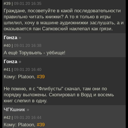
#39 |
09.01.20 16:35
Граждане, посоветуйте в какой последовательности
правильно читать книжки? А то я только в игры
шпилил, хочу в машине аудиокнижки заслушать, а и
оказывается пан Сапковский наклепал как грязи.
Гонzа
»
#40 |
09.01.20 16:38
А ещё Торувьель - уёбище!
Гонzа
»
#41 |
09.01.20 16:40
Кому: Platoon,
#39
Не помню, я с "Флибусты" скачал, там они по
порядку выложены. Скопировал в Ворд и восемь
книг слепил в одну.
ЧГКшник
»
#42 |
09.01.20 16:44
Кому: Platoon,
#39