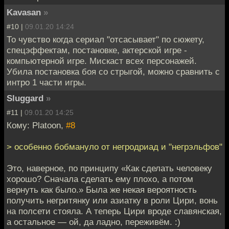
Kavasan
»
#10 |
09.01.20 14:24
То чувство когда сериал "отсасывает" по сюжету,
спецэффектам, постановке, актерской игре -
компьютерной игре. Мискаст всех персонажей.
Убила постановка боя со стрыгой, можно сравнить с
интро 1 части игры.
Sluggard
»
#11 |
09.01.20 14:25
Кому: Platoon,
#8
> особенно бобмануло от негродриад и "негрэльфов"
Это, наверное, по принципу «Как сделать человеку
хорошо? Сначала сделать ему плохо, а потом
вернуть как было.» Была же некая вероятность
получить негритянку или азиатку в роли Цири, вонь
на полсети стояла. А теперь Цири вроде славянская,
а остальное — ой, да ладно, переживём. :)