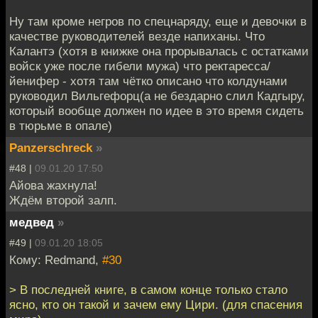
Ну там кроме негров по спецнаряду, еще и девочки в
качестве руководителей везде напиханы. Что
Калантэ (хотя в книжке она прорывалась с остатками
войск уже после гибели мужа) что ректаресса/
йенифер - хотя там чётко описано что колдунами
руководил Вильгефорц(а не бездарно слил Кадгыру,
который вообще должен по идее в это время сидеть
в тюрьме в опале)
Panzerschreck
»
#48 |
09.01.20 17:50
Айова жахнула!
Ждём второй залп.
медвед
»
#49 |
09.01.20 18:05
Кому: Redmand,
#30
> В последней книге, в самом конце только стало
ясно, кто он такой и зачем ему Цири. (для спасения