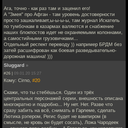
Ага, точно - как раз там и заценил его!
А "Змея" про Афган - там уровень достоверности
просто зашкаливает,ы-ы-ы-ы, там журнал Искатель
по тумбочкам в казармах валяются и снабжение
наших блокпостов идет не охраняемыми колоннами,
а самостийными грузовичками...
Отдельный респект переводу )) например БРДМ без
затей расшифрован как боевая разведывательно-
дорожная машина! )))
Sluggard
»
#26 |
09.01.20 15:27
Кому: Cirno,
#20
Скажи, что ты стебёшься. Один из трёх
центральных персонажей серии, внешность описана
многократно и подробно... Ну нет. Нет. Разве что
сразу забить на всё, снимать в Гарлеме, сделать
Лютика рэпером, Регис будет не вампиром (в
смысле, не кровь он будет сосать), Ложа Чародеек