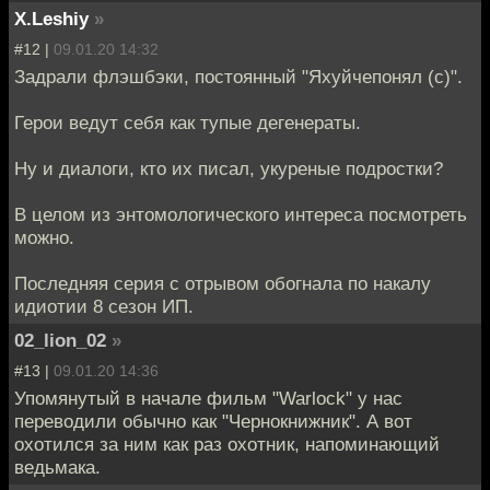
X.Leshiy
»
#12 |
09.01.20 14:32
Задрали флэшбэки, постоянный "Яхуйчепонял (с)".
Герои ведут себя как тупые дегенераты.
Ну и диалоги, кто их писал, укуреные подростки?
В целом из энтомологического интереса посмотреть
можно.
Последняя серия с отрывом обогнала по накалу
идиотии 8 сезон ИП.
02_lion_02
»
#13 |
09.01.20 14:36
Упомянутый в начале фильм "Warlock" у нас
переводили обычно как "Чернокнижник". А вот
охотился за ним как раз охотник, напоминающий
ведьмака.