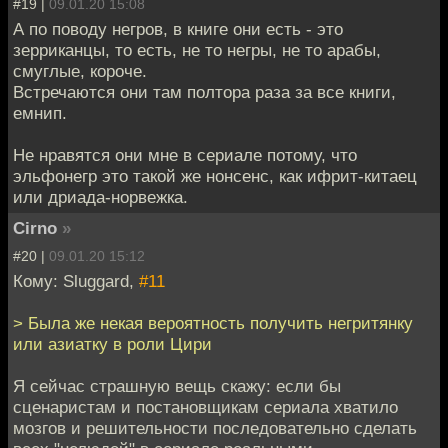
#19 |
09.01.20 15:08
А по поводу негров, в книге они есть - это
зерриканцы, то есть, не то негры, не то арабы,
смуглые, короче.
Встречаются они там полтора раза за все книги,
емнип.
Не нравятся они мне в сериале потому, что
эльфонегр это такой же нонсенс, как ифрит-китаец
или дриада-норвежка.
Cirno
»
#20 |
09.01.20 15:12
Кому: Sluggard,
#11
> Была же некая вероятность получить негритянку
или азиатку в роли Цири
Я сейчас страшную вещь скажу: если бы
сценаристам и постановщикам сериала хватило
мозгов и решительности последовательно сделать