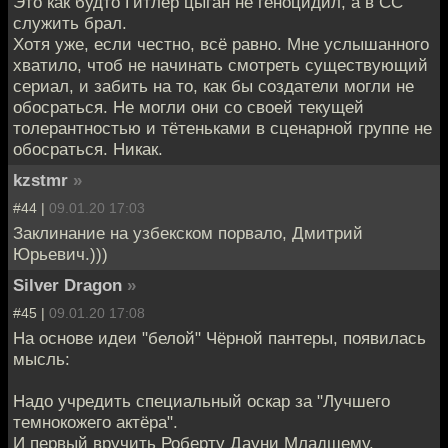
Это как будто Гитлер цыган не геноцидил, а в СС
служить брал.
Хотя уже, если честно, всё равно. Мне услышанного
хватило, чтоб не начинать смотреть существующий
сериал, и забить на то, как бы создатели могли не
обосраться. Не могли они со своей текущей
толерантностью и тётеньками в сценарной группе не
обосраться. Никак.
kzstmr
»
#44 |
09.01.20 17:03
Заклинание на узбекском порвало, Дмитрий
Юрьевич.)))
Silver Dragon
»
#45 |
09.01.20 17:08
На основе идеи "белой" Чёрной пантеры, появилась
мысль:
Надо учредить специальный оскар за "Лучшего
темнокожего актёра".
И первый вручить Роберту Дауни Младшему.