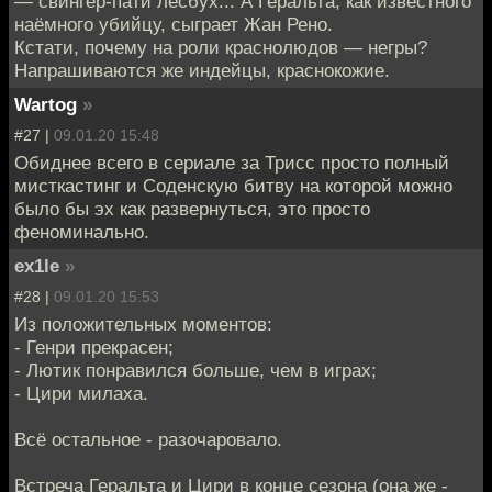
— свингер-пати лесбух... А Геральта, как известного
наёмного убийцу, сыграет Жан Рено.
Кстати, почему на роли краснолюдов — негры?
Напрашиваются же индейцы, краснокожие.
Wartog
»
#27 |
09.01.20 15:48
Обиднее всего в сериале за Трисс просто полный
мисткастинг и Соденскую битву на которой можно
было бы эх как развернуться, это просто
феноминально.
ex1le
»
#28 |
09.01.20 15:53
Из положительных моментов:
- Генри прекрасен;
- Лютик понравился больше, чем в играх;
- Цири милаха.
Всё остальное - разочаровало.
Встреча Геральта и Цири в конце сезона (она же -