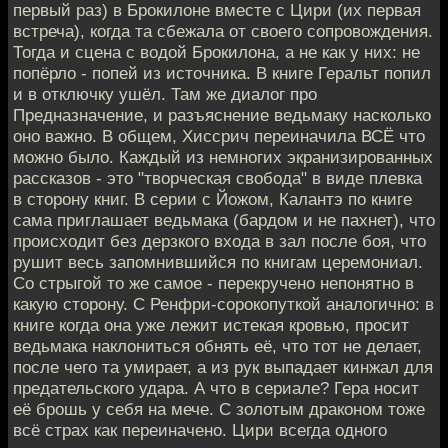
первый раз) в Брокилоне вместе с Цири (их первая
встреча), когда та сбежала от своего сопровождения.
Тогда и сцена с водой Брокилона, а не как у них: не
попёрло - попей из источника. В книге Геральт попил
и в отключку ушёл. Там же диалог про
Предназначение, и разъяснение ведьмаку насколько
оно важно. В общем, Хиссрич переиначила ВСЁ что
можно было. Каждый из немногих экранизированных
рассказов - это "творческая свобода" в виде плевка
в сторону книг. В серии с Йожом, Калантэ по книге
сама приглашает ведьмака (бардом и не пахнет), что
происходит без дерзкого входа в зал после боя, что
рушит весь запомнившийся по книгам церемониал.
Со стрыгой то же самое - перекручено непонятно в
какую сторону. С Ренфри-сорокопуткой аналогично: в
книге когда она уже лежит истекая кровью, просит
ведьмака наклониться обнять её, что тот не делает,
после чего та умирает, а из рук выпадает кинжал для
предательского удара. А что в сериале? Гера носит
её брошь у себя на мече. С золотым драконом тоже
всё страх как переиначено. Цири всегда одного