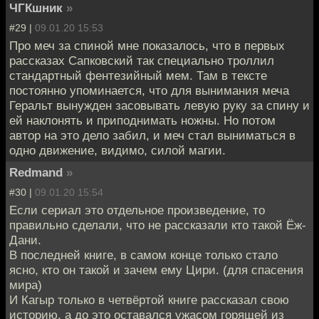
ЧГКшник
»
#29 |
09.01.20 15:53
Про меч за спиной мне показалось, что в первых
рассказах Сапковский так специально троллил
стандартный фентезийный мем. Там в тексте
постоянно упоминается, что для вынимания меча
Геральт вынужден засовывать левую руку за спину и
ей наклонять и приподнимать ножны. Но потом
автор на это дело забил, и меч стал выниматься в
одно движение, видимо, силой магии.
Redmand
»
#30 |
09.01.20 15:54
Если сериал это отдельное произведение, то
правильно сделали, что не рассказали кто такой Ёж-
Дани.
В последней книге, в самом конце только стало
ясно, кто он такой и зачем ему Цири. (для спасения
мира)
И Кагыр только в четвёртой книге рассказал свою
историю, а до это оставался ужасом горящей из