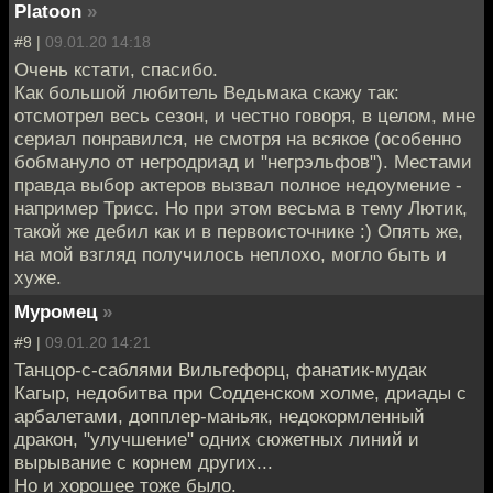
Platoon
»
#8 |
09.01.20 14:18
Очень кстати, спасибо.
Как большой любитель Ведьмака скажу так:
отсмотрел весь сезон, и честно говоря, в целом, мне
сериал понравился, не смотря на всякое (особенно
бобмануло от негродриад и "негрэльфов"). Местами
правда выбор актеров вызвал полное недоумение -
например Трисс. Но при этом весьма в тему Лютик,
такой же дебил как и в первоисточнике :) Опять же,
на мой взгляд получилось неплохо, могло быть и
хуже.
Муромец
»
#9 |
09.01.20 14:21
Танцор-с-саблями Вильгефорц, фанатик-мудак
Кагыр, недобитва при Содденском холме, дриады с
арбалетами, допплер-маньяк, недокормленный
дракон, "улучшение" одних сюжетных линий и
вырывание с корнем других...
Но и хорошее тоже было.