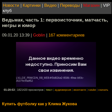
Новости
|
Картинки
|
Видео
|
Переводы
|
Магазин
|
VIP
клуб
Ведьмак, часть 1: первоисточник, матчасть,
негры и юмор
09.01.20 13:39
|
Goblin
|
167 комментариев
01:20:53
|
1821420 просмотров
|
текст
|
аудиоверсия
|
вконтакте
|
rutube
|
скачать
Купить футболку как у Клима Жукова