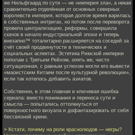
же Нильфгаард по сути — не «империя зла», а некая
сравнительно отделённая от основных северных
королевств империя, которая долгое время варилась
в собственных интригах, но потом после переворота
провела централизацию, реформы, совершила
скачок в начало индустриальной эпохи и теперь
внезапно™ тоталитарно расширяется на соседей за
счёт своей продвинутости в технических и
социальных аспектах. Эстетика Римской империи
пополам с Третьим Рейхом, опять же, чисто
ситуационная, с равным успехом могли его вывести
«маоистским Китаем после культурной революции»,
если так хотелось добавить азиатов.
Собственно, в этом главная и ключевая ошибка
сериала: вместо понимания и переноса сути и
смысла — попытались оттолкнуться от
поверхностного визуала и дофантазировать от себя
бессвязной хрени.
> Кстати, почему на роли краснолюдов — негры?