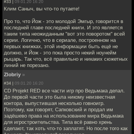
#33 |
09.01.20 16:20
Клим Саныч, вы что-то путаете!
Про то, что Йож - это молодой Эмгыр, говорится в
последней главе последней книги. И это является
таким типа неожиданным "вот это поворотом" всей
серии. Логично, что в сериале, построенном на
первых книжках, этой информации быть ещё не
должно, и Йож - это пока просто некий ноунейм
рыцарь. Так что, всё правильно и никаких сюжетных
линий не порезано.
Zlobriy
»
#34 |
09.01.20 16:20
CD Projekt RED все части игр про Ведьмака делал.
До первой части это была никому неизвестная
контора, выпустившая несколько говноигр.
Поэтому, как говорят, Сапковский и продал им
задёшево права на использование мира Ведьмака
для игростроительства. Типа всё равно хрень
сделают, так хоть что-то заплатят. Но после того как