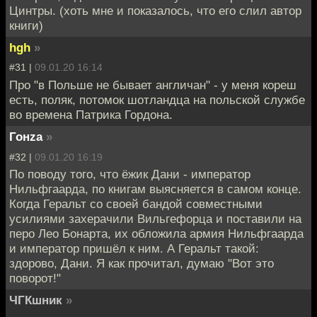
Цинтры. (хоть мне и показалось, что его слил автор
книги)
hgh
»
#31 |
09.01.20 16:14
Про "в Польше не бывает англичан" - у меня кореш
есть, поляк, потомок шотландца на польской службе
во времена Патрика Гордона.
Гонzа
»
#32 |
09.01.20 16:19
По поводу того, что ёжик Дани - император
Нильфгаарда, по книгам выясняется в самом конце.
Когда Геральт со своей бандой совместными
усилиями захерачили Вильгефорца и поставили на
перо Лео Бонарта, их обложила армия Нильфгаарда
и император пришёл к ним. А Геральт такой:
здорово, Дани. Я как прочитал, думаю "Вот это
поворот!"
ЧГКшник
»