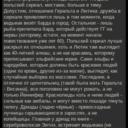
польский сериал, местами, больше в тему.
Допустим, отношение Геральта и Лютика: дружба в
сериале проявляется лишь в том моменте, когда
ведьмак везёт барда в город. Остальное - лишь
рыба-прилипала бард, который действует ГГ на
нервы (которому, кстати, на момент начала
повествования уже лет 60). Польский сериал лучше
раскрыл их отношения, хоть и Лютик там выглядит
как 40-летний алкаш, а не как красавец, которому
приписывают эльфийские корни. Сами эльфы и
чародейки, которые должны быть красивее людей
(одни по крови, другие из-за магии), выглядят, как
случайная выборка из массовки. Последние, в
отличии от целительниц (такой была мать Геральта
- Висенна), все поголовно не могут рожать, а не
только Йеннифер. Краснолюды хоть и ниже людей -
сильные как амбалы, и могут вместо лошади тянуть
телегу. Дриады (ладно чёрные) - превосходные
лучницы скрывающиеся в зарослях, а не
копейщицы. Главная у дриад по книге -
сереброволосая Эитнэ, встречает ведьмака (не