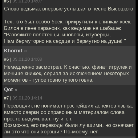
#5 |
09.01.20 14:07
Слово ведьмак впервые услышал в песне Высоцкого
Тех, кто был особо боек, прикрутили к спинкам коек,
Бился в пене параноик, как ведьмак на шабаше:
"Развяжите полотенцы, иноверы, изуверцы,
Нам бермуторно на сердце и бермутно на душе! "
Khornit
»
#6 |
09.01.20 14:09
Немедленно засмотрел. К счастью, фанат игрулек и
меньше книжек, сериал за исключением некоторых
моментов - тупое говно тупого говна.
Qot
»
#7 |
09.01.20 14:14
Переводчик не понимал простейших аспектов языка,
вместо сверки со справочным материалом слова
просто выдумывал, ну и т.п.
Возможно, его переводы были лучшими, но означает
ли это что они хороши? По-моему, нет.