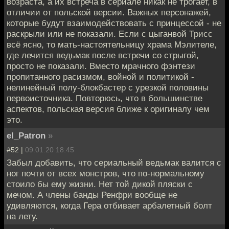
возраста, а их встреча в сериале никак не трогает, в
отличии от польской версии. Важных персонажей,
которые будут взаимодействовать с принцессой - не
раскрыли или не показали. Если с цыганвой Трисс
всё ясно, то мать-настоятельницу храма Мэлителе,
где лечится ведьмак после встречи со стрыгой,
просто не показали. Вместо мрачного фэнтези
пропитанного расизмом, войной и политикой -
нелинейный полу-блокбастер с урезкой половины
первоисточника. Повторюсь, что в большинстве
аспектов, польская версия ближе к оригиналу чем
это.
el_Patron
»
#52 |
09.01.20 18:45
Забыл добавить, что сериальный ведьмак валится с
ног почти от всех монстров, что по-нормальному
стоило бы ему жизни. Нет той дикой пляски с
мечом. А члены банды Ренфри вообще не
удивляются, когда Гера отбивает арбалетный болт
на лету.