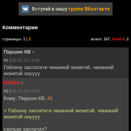
Вступай в нашу
группу ВКонтакте
Комментарии
cтраницы: 1 |
2
всего: 167,
Goblin
: 2
Першин КВ
»
#1 |
09.01.20 13:45
Гоблину заплатите чеканной монетой, чеканной
монетой ооуууу
Goblin
»
#2 |
09.01.20 13:45
Кому: Першин КВ,
#1
> Гоблину заплатите чеканной монетой, чеканной
монетой ооуууу
сколько заплатил?