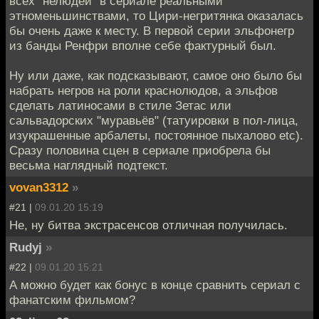
всех "нелюдей" в сериале реальными
этноменьшинствами, то Цири-негритянка оказалась
бы очень даже к месту. В первой серии эльфонегр
из банды Ренфри вполне себе фактурный был.
Ну или даже, как подсказывают, самое оно было бы
набрать негров на роли краснолюдов, а эльфов
сделать латиносами в стиле Зетас или
сальвадорских "муравьёв" (татуировки в пол-лица,
изукрашенные арбалеты, постоянное пыхалово etc).
Сразу половина сцен в сериале приобрела бы
весьма наглядный подтекст.
vovan3312
»
#21 |
09.01.20 15:19
Не, ну битва экстрасенсов отличная получилась.
Rudyj
»
#22 |
09.01.20 15:21
А можно будет как бонус в конце сравнить сериал с
фанатским фильмом?