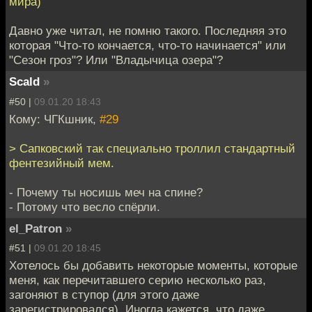
мира)
Давно уже читал, не помню такого. Последняя это
которая "Что-то кончается, что-то начинается" или
"Сезон гроз"? Или "Владычица озера"?
Scald
»
#50 |
09.01.20 18:43
Кому: ЧГКшник,
#29
> Сапковский так специально троллил стандартный
фентезийный мем.
- Почему ты носишь меч на спине?
- Потому что весло спёрли.
el_Patron
»
#51 |
09.01.20 18:45
Хотелось бы добавить некоторые моменты, которые
меня, как перечитавшего серию несколько раз,
загоняют в ступор (для этого даже
зарегистрировался). Иногда кажется, что даже