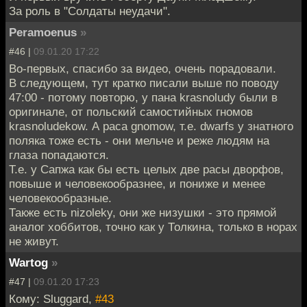
За роль в "Солдаты неудачи".
Peramoenus
»
#46 |
09.01.20 17:22
Во-первых, спасибо за видео, очень порадовали.
В следующем, тут кратко писали выше по поводу
47:00 - потому повторю, у пана krasnoludy были в
оригинале, от польский самостийных гномов
krasnoludekow. А раса gnomow, т.е. dwarfs у знатного
поляка тоже есть - они мельче и реже людям на
глаза попадаются.
Т.е. у Сапжа как бы есть целых две расы дворфов,
повыше и человекообразнее, и пониже и менее
человекообразные.
Также есть nizoleky, они же низушки - это прямой
аналог хоббитов, точно как у Толкина, только в норах
не живут.
Wartog
»
#47 |
09.01.20 17:23
Кому: Sluggard,
#43