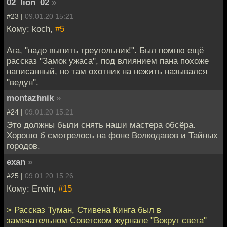
02_lion_02
»
#23 |
09.01.20 15:21
Кому: koch,
#5
Ага, "надо выпить треугольник!". Был помню ещё
рассказ "Замок ужаса", под влиянием пана похоже
написанный, но там охотник на нежить назывался
"ведун".
montazhnik
»
#24 |
09.01.20 15:21
Это должны были снять наши мастера обсёра.
Хорошо б смотрелось на фоне Волкодавов и Тайных
городов.
exan
»
#25 |
09.01.20 15:26
Кому: Erwin,
#15
> Рассказ Туман, Стивена Кинга был в
замечательном Советском журнале "Вокруг света"