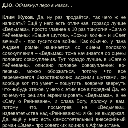
Д.Ю.
Обмакнул перо в навоз…
Клим Жуков.
Да, ну раз продаётся, так чего ж не
написать? Ещё у него есть отличная, гораздо лучше
«Ведьмака», просто главнее в 10 раз трилогия «Сага о
Рейневане»: «Башня шутов», «Божьи воины» и «Свет
вечный» - про гуситские войны. Как обычно, у пана
Анджея роман начинается со сцены полового
совокупления – «Ведьмак» тоже начинается со сцены
полового совокупления. Тут гораздо лучше, в «Саге о
Рейневане», описано половое совокупление: во-
первых, можно оборжаться, потому что всё
перемежается безостановочно адскими шутками, он
вообще вот что умеет – пошутить, вовремя ввернуть
что-нибудь этакое, у него с этим всё в порядке! Да, но
почему-то решили экранизировать «Ведьмака», а не
«Сагу о Рейневане», и слава Богу, доложу я вам,
потому что, посмотрев на «Ведьмака»,
издевательства над «Рейневаном» я бы не выдержал.
Да, ещё у него есть самостоятельный внесерийный
роман «Змея» про советских воинов в Афганистане.