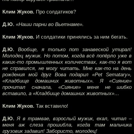
Клим Жуков.
Про солдатиков?
Д.Ю.
«Наши парни во Вьетнаме».
Клим Жуков.
И солдатики принялись за ним бегать.
Д.Ю.
Вообще, я только пот занавеской утирал!
Молодец мужик. Но потом, когда всё попёрло уже в
каких-то промышленных количествах, как-то я вот
не справился, не могу читать. Мне как-то на день
рождения мой друг Вова подарил «Pet Sematary»,
«Кладбище домашних животных». Я «Сияние»
прочитал сначала, «Сияние» меня не шибко
вставило, а «Кладбище домашних животных»…
Клим Жуков.
Так вставило!
Д.Ю.
Я в трамвае, взрослый мужик, ехал, читал –
меня аж слеза прошибла, когда там мальчика
грузовик задавил! Забористо, молодец!