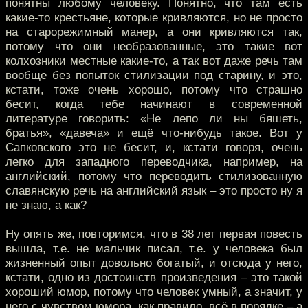
понятны любому человеку. Понятно, что там есть
какие-то крестьяне, которые кривляются, но не просто
на старорежимный манер, а они кривляются так,
потому что они необразованные, это такие вот
колхозники местные какие-то, а так вот даже речь там
вообще без попыток стилизации под старину, и это,
кстати, тоже очень хорошо, потому что страшно
бесит, когда тебе начинают в современной
литературе говорить: «Не лепо ли ны бяшеть,
братья», «давеча» и ещё что-нибудь такое. Вот у
Сапковского это не бесит, и, кстати говоря, очень
легко для западного переводчика, например, на
английский, потому что переводить стилизованную
славянскую речь на английский язык – это просто ну я
не знаю, а как?
Ну опять же, повторимся, что в 38 лет первая повесть
вышла, т.е. не мальчик писал, т.е. у человека был
жизненный опыт довольно богатый, и отсюда у него,
кстати, одно из достоинств произведения – это такой
хороший юмор, потому что человек умный, а значит, у
него с чувством юмора, как правило, всё в порядке – а