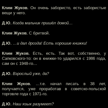
Клим Жуков.
Он очень забористо, есть забористые
вещи у него.
Д.Ю.
Когда мальчик пришёл домой…
Клим Жуков.
С бритвой.
Д.Ю.
…и дал дрозда! Есть хорошие книжки!
Клим Жуков.
Есть, есть. Так вот, собственно, у
Сапковского-то: он в книжки-то ударился с 1986 года,
сам он с 1948-го…
Д.Ю.
Взрослый уже, да?
Клим Жуков.
…т.е. начал писать в 38 лет,
получается, уже проработав в советско-польской
торговле года с 1971-го.
Д.Ю.
Наш язык разумеет?