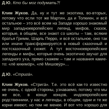
Д.Ю.
Кто бы мог подумать?!
Клим Жуков.
Да, ну и тут же экзотика, во-вторых,
потому что если тот же Мартин, да и Толкиен, и всё
остальное – это всё всем на Западе хорошо знакомый
мир западноевропейских легенд, мифов, сказок,
которые, в общем, все знают со школы – там, всякие
братья Гримм, Шарль Перро, и всё остальное, оно так
или иначе трансформируется в новый сказочный и
постсказочный сюжет. А тут восточноевропейские
легенды и мифы, которые очень экзотично звучат для
западного уха, прямо скажем – там и названия какие-
то: «лё кикимо́р», «лё Мишову́р»…
Д.Ю.
«Стрига́».
Клим Жуков.
«Стрига́». Т.е. это всё как-то известно
не очень, с одной стороны, узнаваемо, потому что мы
же все, в конце концов, индоевропейские
родственники, у нас и легенды, в общем, одни и те же
корни имеют, но тем не менее. И вот что хорошо для