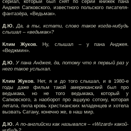
сериал, который был снят по серии книжек пана
Анджея Сапковского, известного польского писателя-
фантазёра, «Ведьмак».
Д.Ю.
Да, а ты, кстати, слово такое когда-нибудь
слышал – «ведьмак»?
Клим Жуков.
Ну, слышал – у пана Анджея.
«Веджмин».
Д.Ю.
У пана Анджея, да, потому что я первый раз у
него такое услыхал.
Клим Жуков.
Нет, я и до того слышал, и в 1980-е
годы даже фильм такой американский был про
ведьмака, но не того ведьмака, который у
Сапковского, а наоборот про аццкую сотону, которая
летала, пила кровь христианских младенцев и хотела
вызвать Сатану, конечно же, в наш мир.
Д.Ю.
А по-английски как назывался – «Wizard» какой-
нибудь?