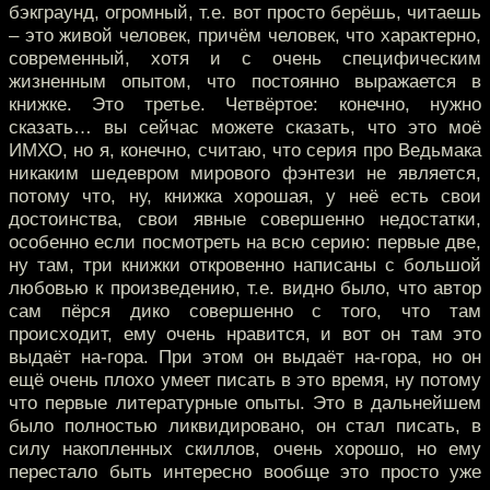
бэкграунд, огромный, т.е. вот просто берёшь, читаешь
– это живой человек, причём человек, что характерно,
современный, хотя и с очень специфическим
жизненным опытом, что постоянно выражается в
книжке. Это третье. Четвёртое: конечно, нужно
сказать… вы сейчас можете сказать, что это моё
ИМХО, но я, конечно, считаю, что серия про Ведьмака
никаким шедевром мирового фэнтези не является,
потому что, ну, книжка хорошая, у неё есть свои
достоинства, свои явные совершенно недостатки,
особенно если посмотреть на всю серию: первые две,
ну там, три книжки откровенно написаны с большой
любовью к произведению, т.е. видно было, что автор
сам пёрся дико совершенно с того, что там
происходит, ему очень нравится, и вот он там это
выдаёт на-гора. При этом он выдаёт на-гора, но он
ещё очень плохо умеет писать в это время, ну потому
что первые литературные опыты. Это в дальнейшем
было полностью ликвидировано, он стал писать, в
силу накопленных скиллов, очень хорошо, но ему
перестало быть интересно вообще это просто уже