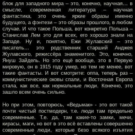
блок для западного мира – это, конечно, научная… в
смысле, современная литература – научная
фантастика, это очень яркие образы именно
будущего, а фэнтези – это образы прошлого, в любом
случае. И что такое Польша, вот конкретно Польша –
Станислав Лем это для всех, его хорошо знали на
Западе. Ну и, понятно, Ежи Жулавский – это
писатель… это родственник старший Анджея
Жулавского, режиссёра знаменитого. Это, конечно,
Януш Зайдель. Но это ещё вообще, это в Первую
мировую, он в 1915 году умер, но тем не менее, вот
такие фантасты. И вот смотрите: оппа, теперь раз –
коммунистические оковы спали, и Восточная Европа
стала, как все, как нормальные люди. Конечно, это
зашло всем очень сильно.
Но при этом, повторюсь, «Ведьмак» - это вот такой
почти чистый постмодерн, т.е. люди там предельно
современные. Т.е. да, там какие-то замки, мечи,
кирасы, маги, но вот в это всё вставлены совершенно
современные люди, которые безо всякого изъятия