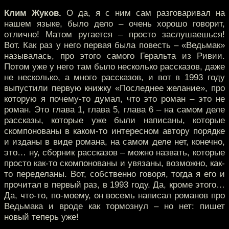
Клим Жуков.
О да, я с ним сам разговаривал на
нашем языке, было дело – очень хорошо говорит,
отлично! Матом ругается – просто заслушаешься!
Вот. Как раз у него первая была повесть – «Ведьмак»
называлась, про этого самого Геральта из Ривии.
Потом уже у него там было несколько рассказов, даже
не несколько, а много рассказов, и вот в 1993 году
выпустили первую книжку «Последнее желание», про
которую я почему-то думал, что это роман – это не
роман. Это глава 1, глава 5, глава 6 – на самом деле
рассказы, которые уже были написаны, которые
скомпонованы в каком-то интересном автору порядке
и изданы в виде романа, на самом деле нет, конечно,
это… ну, сборник рассказов – можно назвать, которые
просто как-то скомпонованы и увязаны, возможно, как-
то переделаны. Вот, собственно говоря, тогда я его и
прочитал в первый раз, в 1993 году. Да, кроме этого…
Да, что-то, по-моему, он восемь написал романов про
Ведьмака и вроде как тормознул – но нет: пишет
новый теперь уже!