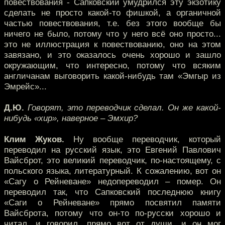
повествования - Сапковский умудрился эту экзотику
сделать не просто какой-то фишкой, а органичной
частью повествования, т.е. без этого вообще бы
ничего не было, потому что у него всё оно просто...
это не иллюстрация к повествованию, оно на этом
завязано, и это оказалось очень хорошо и зашло
окружающим, что интересно, потому что всяким
англичанам выговорить какой-нибудь там «Эмгыр из
Эмрейс»...
Д.Ю.
Говорят, это переводчик сделал. Он же какой-
нибудь «хир», наверное – Эмхир?
Клим Жуков.
Ну вообще переводчик, который
переводил на русский язык, это Евгений Павлович
Вайсброт, это великий переводчик, по-настоящему, с
польского языка, литературный. К сожалению, вот он
«Сагу о Рейневане» недопереводил – помер. Он
переводил так, что Сапковский последнюю книгу
«Саги о Рейневане» прямо посвятил памяти
Вайсброта, потому что он-то по-русски хорошо и
читал, и говорил, прямо вот от души, и он мог