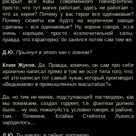
раскрыл все язвы современного говнофэнтези,
просто: что тут магия работает, здесь не работает –
что за херня? Почему у вас герои все одинаковые?
Почему сюжеты как будто на кирпичном заводе
сделаны – все одинаковые? Ну, короче говоря, эссе
очень хорошее, просто исключительной силы,
правда, что характерно, он занялся потом сам тем же.
Д.Ю.
Прыгнул в этот чан с говном?
Клим Жуков.
Да. Правда, конечно, он сам про себя
иронично написал прямо в том же эссе типа того, что:
«И это написал тот самый чувак, который производит
«Ведьмаков» в промышленных масштабах?»
Да, но тем не менее, подступающий постмодерн, как
мы понимаем, создал торрент, т.е. фэнтези должно
было… ну оно, пожалуйста, условно говоря, в районе,
там, Толкиена, Клайва Стейплза Льюиса
зародилось…
Д.Ю.
Ты говори, я сейчас поправлю.