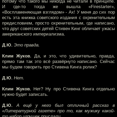
потому что такого мы никогда не читали в принципе.
И где-то тогда же вышла «Firestarter»,
«Воспламеняющая взглядом» - Ах! У меня до сих пор
есть эта книжка советского издания с охренительным
предисловием, просто охренительным, где написано,
что друг советских детей Стивен Кинг обличает ужасы
американского империализма.
Д.Ю.
Это правда.
Клим Жуков.
Да, и это, что удивительно, правда,
прямо там так это всё развёрнуто написано. Сейчас
мы будем говорить про Стивена Кинга ролик?
Д.Ю.
Нет.
Клим Жуков.
Нет? Ну про Стивена Кинга отдельно
нужно будет записать.
Д.Ю.
А ещё у него был отличный рассказ в
«Литературной газете» про то, как мужику какой-
то набор игрушек прислали…