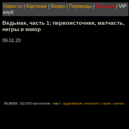
Новости
|
Картинки
|
Видео
|
Переводы
|
Магазин
|
VIP
клуб
Ведьмак, часть 1: первоисточник, матчасть,
негры и юмор
09.01.20
01:20:53
|
1821430 просмотров
|
текст
|
аудиоверсия
|
вконтакте
|
rutube
|
скачать