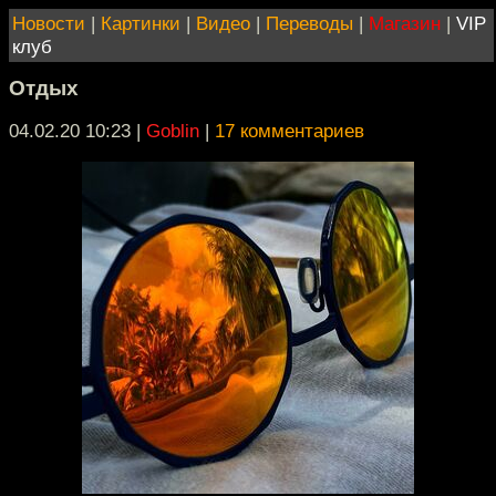
Новости
|
Картинки
|
Видео
|
Переводы
|
Магазин
|
VIP
клуб
Отдых
04.02.20 10:23
|
Goblin
|
17 комментариев