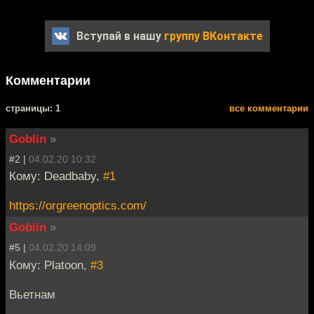
Вступай в нашу
группу ВКонтакте
Комментарии
cтраницы: 1
все комментарии
Goblin
»
#2 |
04.02.20 10:32
Кому: Deadbaby,
#1
https://orgreenoptics.com/
Goblin
»
#5 |
04.02.20 14:09
Кому: Platoon,
#3
Вьетнам