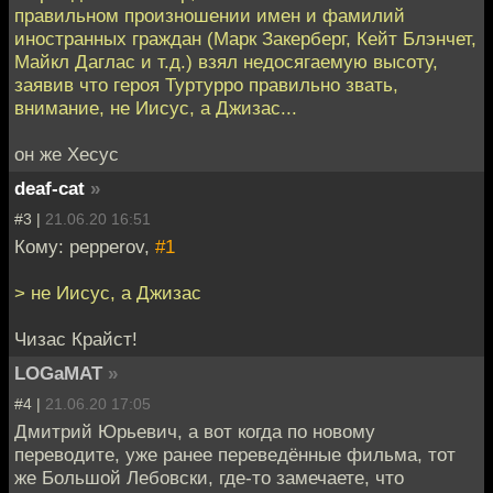
правильном произношении имен и фамилий
иностранных граждан (Марк Закерберг, Кейт Блэнчет,
Майкл Даглас и т.д.) взял недосягаемую высоту,
заявив что героя Туртурро правильно звать,
внимание, не Иисус, а Джизас...
он же Хесус
deaf-cat
»
#3 |
21.06.20 16:51
Кому: pepperov,
#1
> не Иисус, а Джизас
Чизас Крайст!
LOGaMAT
»
#4 |
21.06.20 17:05
Дмитрий Юрьевич, а вот когда по новому
переводите, уже ранее переведённые фильма, тот
же Большой Лебовски, где-то замечаете, что