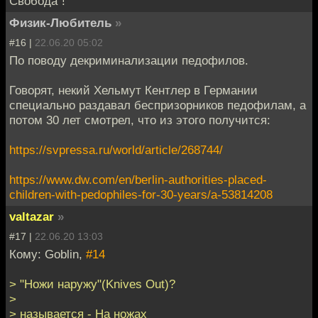
Свобода"!
Физик-Любитель
»
#16 |
22.06.20 05:02
По поводу декриминализации педофилов.
Говорят, некий Хельмут Кентлер в Германии
специально раздавал беспризорников педофилам, а
потом 30 лет смотрел, что из этого получится:
https://svpressa.ru/world/article/268744/
https://www.dw.com/en/berlin-authorities-placed-
children-with-pedophiles-for-30-years/a-53814208
valtazar
»
#17 |
22.06.20 13:03
Кому: Goblin,
#14
> "Ножи наружу"(Knives Out)?
>
> называется - На ножах