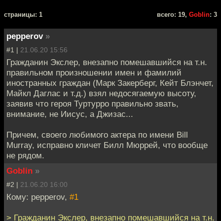
cтраницы: 1
всего: 19,
Goblin
: 3
pepperov
»
#1 |
21.06.20 15:56
Гражданин Экслер, внезапно помешавшийся на т.н.
правильном произношении имен и фамилий
иностранных граждан (Марк Закерберг, Кейт Блэнчет,
Майкл Даглас и т.д.) взял недосягаемую высоту,
заявив что героя Туртурро правильно звать,
внимание, не Иисус, а Джизас...
Причем, своего любимого актера по имени Bill
Murray, исправно кличет Билл Мюррей, что вообще
не рядом.
Goblin
»
#2 |
21.06.20 16:00
Кому: pepperov,
#1
> Гражданин Экслер, внезапно помешавшийся на т.н.