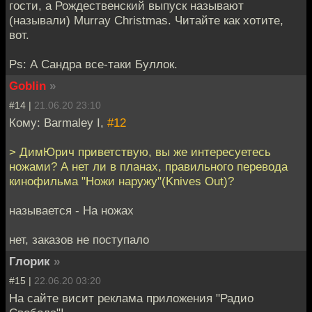
гости, а Рождественский выпуск называют
(называли) Murray Christmas. Читайте как хотите,
вот.
Ps: А Сандра все-таки Буллок.
Goblin
»
#14 |
21.06.20 23:10
Кому: Barmaley I,
#12
> ДимЮрич приветствую, вы же интересуетесь
ножами? А нет ли в планах, правильного перевода
кинофильма "Ножи наружу"(Knives Out)?
называется - На ножах
нет, заказов не поступало
Глорик
»
#15 |
22.06.20 03:20
На сайте висит реклама приложения "Радио