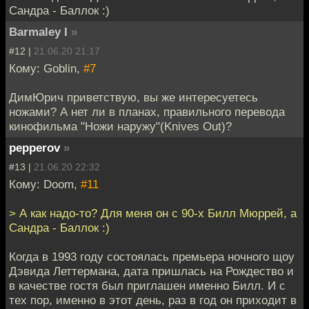
Сандра - Баллок :)
Barmaley I
»
#12 |
21.06.20 21:17
Кому: Goblin,
#7
ДимЮрич приветствую, вы же интересуетесь
ножами? А нет ли в планах, правильного перевода
кинофильма "Ножи наружу"(Knives Out)?
pepperov
»
#13 |
21.06.20 22:32
Кому: Doom,
#11
> А как надо-то? Для меня он с 90-х Билл Мюррей, а
Сандра - Баллок :)
Когда в 1993 году состоялась премьера ночного щоу
Дэвида Леттермана, дата пришлась на Рождество и
в качестве гостя был приглашен именно Билл. И с
тех пор, именно в этот день, раз в год он приходит в