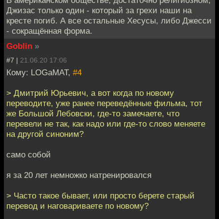
В американском обществе, достаточно религиозном,
Джизас только один - который за грехи наши на
кресте погиб. А все остальные Хесусы, либо Джесси
- сокращённая форма.
Goblin
»
#7 |
21.06.20 17:06
Кому: LOGaMAT,
#4
> Дмитрий Юрьевич, а вот когда по новому
переводите, уже ранее переведённые фильма, тот
же Большой Лебовски, где-то замечаете, что
перевели не так, как надо или где-то слово меняете
на другой синоним?
само собой
я за 20 лет немножко натренировался
> Часто такое бывает, или просто берете старый
перевод и наговариваете по новому?