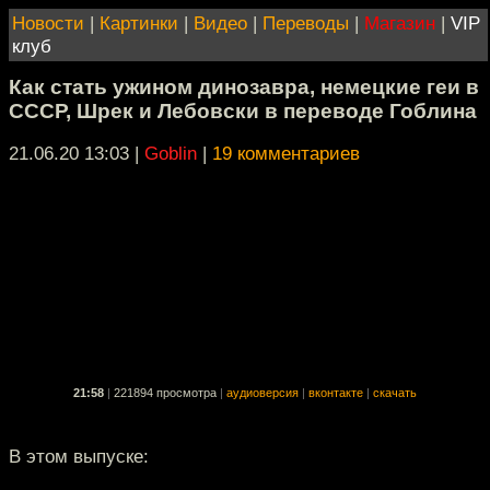
Новости
|
Картинки
|
Видео
|
Переводы
|
Магазин
|
VIP
клуб
Как стать ужином динозавра, немецкие геи в
СССР, Шрек и Лебовски в переводе Гоблина
21.06.20 13:03
|
Goblin
|
19 комментариев
21:58
|
221894 просмотра
|
аудиоверсия
|
вконтакте
|
скачать
В этом выпуске: