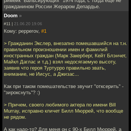
римейк "Вальсирующих" 1974 года, с тогда еще не
гражданином России Жераром Депардье.
Doom
»
#11 |
21.06.20 19:06
Кому: pepperov,
#1
> Гражданин Экслер, внезапно помешавшийся на т.н.
правильном произношении имен и фамилий
иностранных граждан (Марк Закерберг, Кейт Блэнчет,
Майкл Даглас и т.д.) взял недосягаемую высоту,
заявив что героя Туртурро правильно звать,
внимание, не Иисус, а Джизас...
Как при таком помешательстве звучит "отксерить" -
"зирокснуть"? :)
> Причем, своего любимого актера по имени Bill
Murray, исправно кличет Билл Мюррей, что вообще
не рядом.
А как надо-то? Для меня он с 90-х Билл Мюррей, а